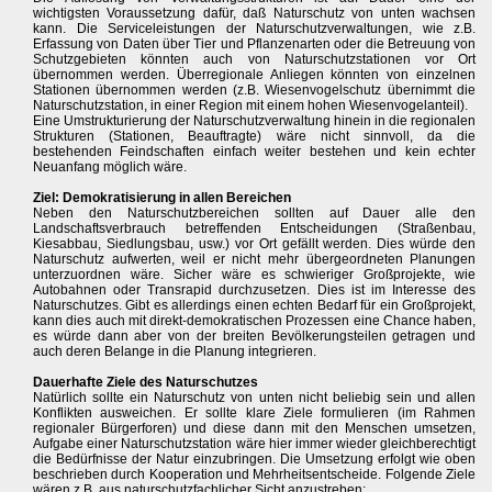
wichtigsten Voraussetzung dafür, daß Naturschutz von unten wachsen
kann. Die Serviceleistungen der Naturschutzverwaltungen, wie z.B.
Erfassung von Daten über Tier und Pflanzenarten oder die Betreuung von
Schutzgebieten könnten auch von Naturschutzstationen vor Ort
übernommen werden. Überregionale Anliegen könnten von einzelnen
Stationen übernommen werden (z.B. Wiesenvogelschutz übernimmt die
Naturschutzstation, in einer Region mit einem hohen Wiesenvogelanteil).
Eine Umstrukturierung der Naturschutzverwaltung hinein in die regionalen
Strukturen (Stationen, Beauftragte) wäre nicht sinnvoll, da die
bestehenden Feindschaften einfach weiter bestehen und kein echter
Neuanfang möglich wäre.
Ziel: Demokratisierung in allen Bereichen
Neben den Naturschutzbereichen sollten auf Dauer alle den
Landschaftsverbrauch betreffenden Entscheidungen (Straßenbau,
Kiesabbau, Siedlungsbau, usw.) vor Ort gefällt werden. Dies würde den
Naturschutz aufwerten, weil er nicht mehr übergeordneten Planungen
unterzuordnen wäre. Sicher wäre es schwieriger Großprojekte, wie
Autobahnen oder Transrapid durchzusetzen. Dies ist im Interesse des
Naturschutzes. Gibt es allerdings einen echten Bedarf für ein Großprojekt,
kann dies auch mit direkt-demokratischen Prozessen eine Chance haben,
es würde dann aber von der breiten Bevölkerungsteilen getragen und
auch deren Belange in die Planung integrieren.
Dauerhafte Ziele des Naturschutzes
Natürlich sollte ein Naturschutz von unten nicht beliebig sein und allen
Konflikten ausweichen. Er sollte klare Ziele formulieren (im Rahmen
regionaler Bürgerforen) und diese dann mit den Menschen umsetzen,
Aufgabe einer Naturschutzstation wäre hier immer wieder gleichberechtigt
die Bedürfnisse der Natur einzubringen. Die Umsetzung erfolgt wie oben
beschrieben durch Kooperation und Mehrheitsentscheide. Folgende Ziele
wären z.B. aus naturschutzfachlicher Sicht anzustreben: