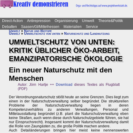
Direct-Action
Antirepression
Organisierung
Umwelt
Theorie&Politik
Debatten
Saasen/GI/Mittelhessen
Materialien
Service
Umwelt
»
Natur und Biotope
Umwelt
»
Umweltschutz von unten
»
Naturschutz und Landnutzung
UMWELTSCHUTZ VON UNTEN:
KRITIK ÜBLICHER ÖKO-ARBEIT,
EMANZIPATORISCHE ÖKOLOGIE
Ein neuer Naturschutz mit den
Menschen
Autor: Jörn Hartje ++
Download
dieses Textes als Flugblatt
(PDF)
Der Verordnungsnaturschutz stößt heute an seine Grenzen. Dies liegt zum
einen in der Naturschutzverwaltung selber begründet. Die strukturellen
Probleme der Naturschutzverwaltung liegen in deren
Kompetenzverhältnis zu anderen Verwaltungen, Personal und
Mittelausstattung begründet (z.B. plant die Naturschutzverwaltung eben
keine Straßen, auch wenn diese durch Naturschutzgebiete führen, sie hat
nur Einspruchsrecht). Insgesamt kommt der Naturschutzverwaltung damit
die Rolle von Zaungästen zu, die große Politik machen andere.
Auch Detailänderungen bringen hier meist keine nennenswerten