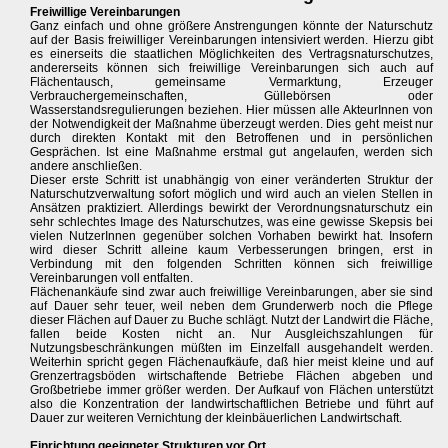
Freiwillige Vereinbarungen
Ganz einfach und ohne größere Anstrengungen könnte der Naturschutz
auf der Basis freiwilliger Vereinbarungen intensiviert werden. Hierzu gibt
es einerseits die staatlichen Möglichkeiten des Vertragsnaturschutzes,
andererseits können sich freiwillige Vereinbarungen sich auch auf
Flächentausch, gemeinsame Vermarktung, Erzeuger
Verbrauchergemeinschaften, Güllebörsen oder
Wasserstandsregulierungen beziehen. Hier müssen alle AkteurInnen von
der Notwendigkeit der Maßnahme überzeugt werden. Dies geht meist nur
durch direkten Kontakt mit den Betroffenen und in persönlichen
Gesprächen. Ist eine Maßnahme erstmal gut angelaufen, werden sich
andere anschließen.
Dieser erste Schritt ist unabhängig von einer veränderten Struktur der
Naturschutzverwaltung sofort möglich und wird auch an vielen Stellen in
Ansätzen praktiziert. Allerdings bewirkt der Verordnungsnaturschutz ein
sehr schlechtes Image des Naturschutzes, was eine gewisse Skepsis bei
vielen NutzerInnen gegenüber solchen Vorhaben bewirkt hat. Insofern
wird dieser Schritt alleine kaum Verbesserungen bringen, erst in
Verbindung mit den folgenden Schritten können sich freiwillige
Vereinbarungen voll entfalten.
Flächenankäufe sind zwar auch freiwillige Vereinbarungen, aber sie sind
auf Dauer sehr teuer, weil neben dem Grunderwerb noch die Pflege
dieser Flächen auf Dauer zu Buche schlägt. Nutzt der Landwirt die Fläche,
fallen beide Kosten nicht an. Nur Ausgleichszahlungen für
Nutzungsbeschränkungen müßten im Einzelfall ausgehandelt werden.
Weiterhin spricht gegen Flächenaufkäufe, daß hier meist kleine und auf
Grenzertragsböden wirtschaftende Betriebe Flächen abgeben und
Großbetriebe immer größer werden. Der Aufkauf von Flächen unterstützt
also die Konzentration der landwirtschaftlichen Betriebe und führt auf
Dauer zur weiteren Vernichtung der kleinbäuerlichen Landwirtschaft.
Einrichtung geeigneter Strukturen vor Ort