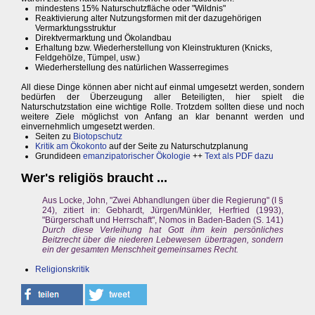
mindestens 15% Naturschutzfläche oder "Wildnis"
Reaktivierung alter Nutzungsformen mit der dazugehörigen
Vermarktungsstruktur
Direktvermarktung und Ökolandbau
Erhaltung bzw. Wiederherstellung von Kleinstrukturen (Knicks,
Feldgehölze, Tümpel, usw.)
Wiederherstellung des natürlichen Wasserregimes
All diese Dinge können aber nicht auf einmal umgesetzt werden, sondern
bedürfen der Überzeugung aller Beteiligten, hier spielt die
Naturschutzstation eine wichtige Rolle. Trotzdem sollten diese und noch
weitere Ziele möglichst von Anfang an klar benannt werden und
einvernehmlich umgesetzt werden.
Seiten zu
Biotopschutz
Kritik am Ökokonto
auf der Seite zu Naturschutzplanung
Grundideen
emanzipatorischer Ökologie
++
Text als PDF dazu
Wer's religiös braucht ...
Aus Locke, John, "Zwei Abhandlungen über die Regierung" (I §
24), zitiert in: Gebhardt, Jürgen/Münkler, Herfried (1993),
"Bürgerschaft und Herrschaft", Nomos in Baden-Baden (S. 141)
Durch diese Verleihung hat Gott ihm kein persönliches
Beitzrecht über die niederen Lebewesen übertragen, sondern
ein der gesamten Menschheit gemeinsames Recht.
Religionskritik