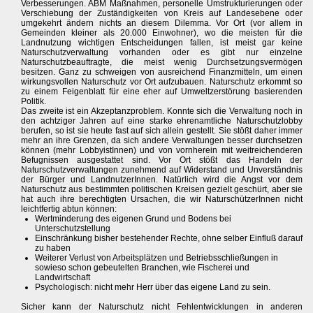
Verbesserungen. ABM Maßnahmen, personelle Umstrukturierungen oder
Verschiebung der Zuständigkeiten von Kreis auf Landesebene oder
umgekehrt ändern nichts an diesem Dilemma. Vor Ort (vor allem in
Gemeinden kleiner als 20.000 Einwohner), wo die meisten für die
Landnutzung wichtigen Entscheidungen fallen, ist meist gar keine
Naturschutzverwaltung vorhanden oder es gibt nur einzelne
Naturschutzbeauftragte, die meist wenig Durchsetzungsvermögen
besitzen. Ganz zu schweigen von ausreichend Finanzmitteln, um einen
wirkungsvollen Naturschutz vor Ort aufzubauen. Naturschutz erkommt so
zu einem Feigenblatt für eine eher auf Umweltzerstörung basierenden
Politik.
Das zweite ist ein Akzeptanzproblem. Konnte sich die Verwaltung noch in
den achtziger Jahren auf eine starke ehrenamtliche Naturschutzlobby
berufen, so ist sie heute fast auf sich allein gestellt. Sie stößt daher immer
mehr an ihre Grenzen, da sich andere Verwaltungen besser durchsetzen
können (mehr LobbyistInnen) und von vornherein mit weitreichenderen
Befugnissen ausgestattet sind. Vor Ort stößt das Handeln der
Naturschutzverwaltungen zunehmend auf Widerstand und Unverständnis
der Bürger und LandnutzerInnen. Natürlich wird die Angst vor dem
Naturschutz aus bestimmten politischen Kreisen gezielt geschürt, aber sie
hat auch ihre berechtigten Ursachen, die wir NaturschützerInnen nicht
leichtfertig abtun können:
Wertminderung des eigenen Grund und Bodens bei
Unterschutzstellung
Einschränkung bisher bestehender Rechte, ohne selber Einfluß darauf
zu haben
Weiterer Verlust von Arbeitsplätzen und Betriebsschließungen in
sowieso schon gebeutelten Branchen, wie Fischerei und
Landwirtschaft
Psychologisch: nicht mehr Herr über das eigene Land zu sein.
Sicher kann der Naturschutz nicht Fehlentwicklungen in anderen