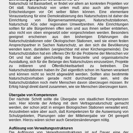
Naturschutz ist Basisarbeit, er findet vor allem an konkreten Projekten vor
Ort statt. Naturschutz von unten muß also auch alle wichtigen
Entscheidungen vor Ort selber fällen können. Eine elementare
Voraussetzung für eine Demokratisierung des Naturschutzes ist daher die
Einrichtung von Bürgerversammlungen, Naturschutzstationen,
Naturschutz AGs oder regionalen Umweltzentren. Alle Einrichtungen
sollten für alle BürgerInnen offen sein und aus ihnen selber entstehen,
also nicht von oben eingesetzt oder vorgeschrieben werden. Besonders
geeignet erscheinen aus den bisherigen Erfahrungen die
Naturschutzstationen oder Ökologischen Stationen, weil sie einen festen
Ansprechpartner in Sachen Naturschutz, an den sich die Bevölkerung
wenden kann, darstellen (vergleichbar mit einer Kirchengemeinde). Die
Naturschutzstation hat ein offenes Ohr für die Probleme der Menschen vor
Ort und hat aber gleichzeitig die finanzielle und organisatorische
Ausstattung, sich für die Belange des Naturschutzes einzusetzen, Projekte
zu initiieren und Öffentlichkeitsarbeit zu betreiben. Die
Naturschutzstationen haben ihr Ziel eigentlich schon im Namen verankert
und können nicht so leicht abgewählt werden. Sollten also bestimmte
Naturschutzvorhaben gerade nicht durchsetzbar sein, wird die
Naturschutzstation noch mehr Menschen davon überzeugen müssen. Ihr
Erfolg hängt direkt damit zusammen, wie sie Menschen überzeugen kann.
Übergabe von Kompetenzen
Der nächste Schritt sollte die Übergabe von staatlichen Kompetenzen
sein. Hier könnte der Anfang mit dem Vertragsnaturschutz gemacht
werden, der schon jetzt in einigen Biologischen Stationen verwaltet wird.
Anzustreben wäre aber auch, daß Kompetenzen für die Ausweisung von
Schutzgebieten, Planungen oder der Mittelvergabe vor Ort geregelt
werden. Hierzu wären sicher auch Gesetzesänderungen nötig.
Auflösung von Verwaltungsstrukturen
Die Auflösung von Verwaltungsstrukturen ist auf Dauer eine der