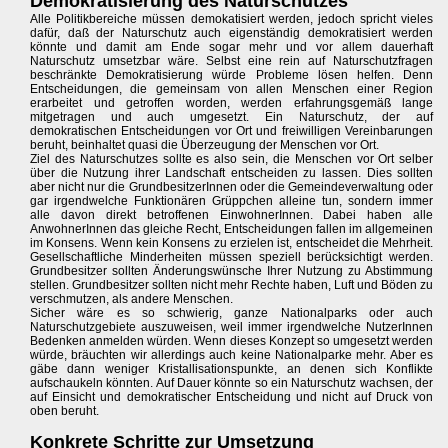
Demokratisierung des Naturschutzes
Alle Politikbereiche müssen demokatisiert werden, jedoch spricht vieles
dafür, daß der Naturschutz auch eigenständig demokratisiert werden
könnte und damit am Ende sogar mehr und vor allem dauerhaft
Naturschutz umsetzbar wäre. Selbst eine rein auf Naturschutzfragen
beschränkte Demokratisierung würde Probleme lösen helfen. Denn
Entscheidungen, die gemeinsam von allen Menschen einer Region
erarbeitet und getroffen worden, werden erfahrungsgemäß lange
mitgetragen und auch umgesetzt. Ein Naturschutz, der auf
demokratischen Entscheidungen vor Ort und freiwilligen Vereinbarungen
beruht, beinhaltet quasi die Überzeugung der Menschen vor Ort.
Ziel des Naturschutzes sollte es also sein, die Menschen vor Ort selber
über die Nutzung ihrer Landschaft entscheiden zu lassen. Dies sollten
aber nicht nur die GrundbesitzerInnen oder die Gemeindeverwaltung oder
gar irgendwelche Funktionären Grüppchen alleine tun, sondern immer
alle davon direkt betroffenen EinwohnerInnen. Dabei haben alle
AnwohnerInnen das gleiche Recht, Entscheidungen fallen im allgemeinen
im Konsens. Wenn kein Konsens zu erzielen ist, entscheidet die Mehrheit.
Gesellschaftliche Minderheiten müssen speziell berücksichtigt werden.
Grundbesitzer sollten Änderungswünsche Ihrer Nutzung zu Abstimmung
stellen. Grundbesitzer sollten nicht mehr Rechte haben, Luft und Böden zu
verschmutzen, als andere Menschen.
Sicher wäre es so schwierig, ganze Nationalparks oder auch
Naturschutzgebiete auszuweisen, weil immer irgendwelche NutzerInnen
Bedenken anmelden würden. Wenn dieses Konzept so umgesetzt werden
würde, bräuchten wir allerdings auch keine Nationalparke mehr. Aber es
gäbe dann weniger Kristallisationspunkte, an denen sich Konflikte
aufschaukeln könnten. Auf Dauer könnte so ein Naturschutz wachsen, der
auf Einsicht und demokratischer Entscheidung und nicht auf Druck von
oben beruht.
Konkrete Schritte zur Umsetzung