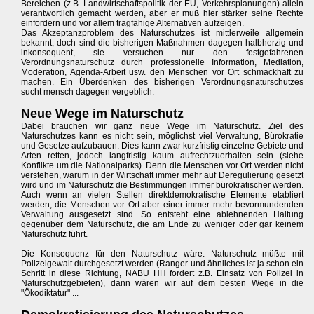
Bereichen (z.B. Landwirtschaftspolitik der EU, Verkehrsplanungen) allein
verantwortlich gemacht werden, aber er muß hier stärker seine Rechte
einfordern und vor allem tragfähige Alternativen aufzeigen.
Das Akzeptanzproblem des Naturschutzes ist mittlerweile allgemein
bekannt, doch sind die bisherigen Maßnahmen dagegen halbherzig und
inkonsequent, sie versuchen nur den festgefahrenen
Verordnungsnaturschutz durch professionelle Information, Mediation,
Moderation, Agenda-Arbeit usw. den Menschen vor Ort schmackhaft zu
machen. Ein Überdenken des bisherigen Verordnungsnaturschutzes
sucht mensch dagegen vergeblich.
Neue Wege im Naturschutz
Dabei brauchen wir ganz neue Wege im Naturschutz. Ziel des
Naturschutzes kann es nicht sein, möglichst viel Verwaltung, Bürokratie
und Gesetze aufzubauen. Dies kann zwar kurzfristig einzelne Gebiete und
Arten retten, jedoch langfristig kaum aufrechtzuerhalten sein (siehe
Konflikte um die Nationalparks). Denn die Menschen vor Ort werden nicht
verstehen, warum in der Wirtschaft immer mehr auf Deregulierung gesetzt
wird und im Naturschutz die Bestimmungen immer bürokratischer werden.
Auch wenn an vielen Stellen direktdemokratische Elemente etabliert
werden, die Menschen vor Ort aber einer immer mehr bevormundenden
Verwaltung ausgesetzt sind. So entsteht eine ablehnenden Haltung
gegenüber dem Naturschutz, die am Ende zu weniger oder gar keinem
Naturschutz führt.
Die Konsequenz für den Naturschutz wäre: Naturschutz müßte mit
Polizeigewalt durchgesetzt werden (Ranger und ähnliches ist ja schon ein
Schritt in diese Richtung, NABU HH fordert z.B. Einsatz von Polizei in
Naturschutzgebieten), dann wären wir auf dem besten Wege in die
"Ökodiktatur" ...