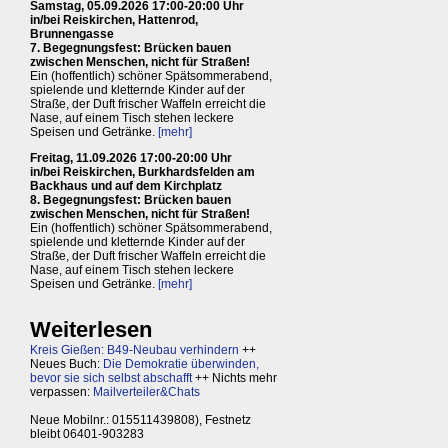
Samstag, 05.09.2026 17:00-20:00 Uhr
in/bei Reiskirchen, Hattenrod,
Brunnengasse
7. Begegnungsfest: Brücken bauen
zwischen Menschen, nicht für Straßen!
Ein (hoffentlich) schöner Spätsommerabend,
spielende und kletternde Kinder auf der
Straße, der Duft frischer Waffeln erreicht die
Nase, auf einem Tisch stehen leckere
Speisen und Getränke.
[mehr]
Freitag, 11.09.2026 17:00-20:00 Uhr
in/bei Reiskirchen, Burkhardsfelden am
Backhaus und auf dem Kirchplatz
8. Begegnungsfest: Brücken bauen
zwischen Menschen, nicht für Straßen!
Ein (hoffentlich) schöner Spätsommerabend,
spielende und kletternde Kinder auf der
Straße, der Duft frischer Waffeln erreicht die
Nase, auf einem Tisch stehen leckere
Speisen und Getränke.
[mehr]
Weiterlesen
Kreis Gießen: B49-Neubau verhindern
++
Neues Buch:
Die Demokratie überwinden,
bevor sie sich selbst abschafft
++ Nichts mehr
verpassen:
Mailverteiler&Chats
Neue Mobilnr.: 015511439808), Festnetz
bleibt 06401-903283