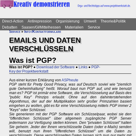
Direct-Action
Antirepression
Organisierung
Umwelt
Theorie&Politik
Debatten
Saasen/GI/Mittelhessen
Materialien
Service
Service
»
Info-/Kontaktformulare
EMAILS UND DATEN
VERSCHLÜSSELN
Was ist PGP?
Was ist PGP?
●
Download der Software
●
Links
●
PGP-
Key der Projektwerkstatt
Aus einer kurzen Erklärung von
ASPheute
PGP steht für Pretty Good Privacy, was auf Deutsch soviel wie "ziemlich
gute Geheimhaltung" heißt. Worauf baut nun PGP auf, und wie benutzt
man es? PGP ist primär eine Software, die Verschlüsselung auf Basis des
"public Key" Prinzips erlaubt. Ohne auf den dahinterstehenden
Algorithmus, der auf der Multiplikation sehr großer Primzahlen basiert
eingehen zu wollen, gibt es für eine Verschlüsselung mittels PGP immer 2
"Keys" oder Schlüssel.
Sie generieren mit der PGP Software ein Schlüsselpaar, wobei sie den
"öffentlichen Schlüssel" über allgemein zugängliche PGP Server
jedermann zur Verfügung stellen können. Den "privaten Schlüssel" halten
Sie geheim. Jeder der Ihnen verschlüsselte Daten (oder e-Mails) senden
will, benutzt nun Ihren "öffentlichen Schlüssel" um die Daten zu
verschlüsseln. Diese verschlüsselten Daten lassen sich nun nur mehr mit