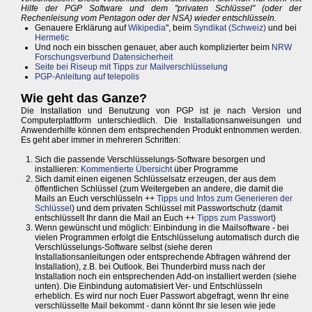
Hilfe der PGP Software und dem "privaten Schlüssel" (oder der
Rechenleisung vom Pentagon oder der NSA) wieder entschlüsseln.
Genauere Erklärung auf
Wikipedia
", beim
Syndikat (Schweiz)
und bei
Hermetic
Und noch ein bisschen genauer, aber auch komplizierter beim
NRW
Forschungsverbund Datensicherheit
Seite bei Riseup mit Tipps zur Mailverschlüsselung
PGP-Anleitung auf telepolis
Wie geht das Ganze?
Die Installation und Benutzung von PGP ist je nach Version und
Computerplattform unterschiedlich. Die Installationsanweisungen und
Anwenderhilfe können dem entsprechenden Produkt entnommen werden.
Es geht aber immer in mehreren Schritten:
Sich die passende Verschlüsselungs-Software besorgen und
installieren:
Kommentierte Übersicht
über Programme
Sich damit einen eigenen Schlüsselsatz erzeugen, der aus dem
öffentlichen Schlüssel (zum Weitergeben an andere, die damit die
Mails an Euch verschlüsseln ++
Tipps und Infos zum Generieren der
Schlüssel
) und dem privaten Schlüssel mit Passwortschutz (damit
entschlüsselt Ihr dann die Mail an Euch ++
Tipps zum Passwort
)
Wenn gewünscht und möglich: Einbindung in die Mailsoftware - bei
vielen Programmen erfolgt die Entschlüsselung automatisch durch die
Verschlüsselungs-Software selbst (siehe deren
Installationsanleitungen oder entsprechende Abfragen während der
Installation), z.B. bei Outlook. Bei Thunderbird muss nach der
Installation noch ein entsprechenden Add-on installiert werden (siehe
unten). Die Einbindung automatisiert Ver- und Entschlüsseln
erheblich. Es wird nur noch Euer Passwort abgefragt, wenn Ihr eine
verschlüsselte Mail bekommt - dann könnt Ihr sie lesen wie jede