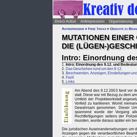
Direct-Action
Antirepression
Organisierung
Antirepression
»
Fiese Tricks
»
Gedichte zu Bran
MUTATIONEN EINER
DIE (LÜGEN-)GESCHI
Intro: Einordnung de
1.
Intro: Einordnung des 9.12. und Bedeutun
2.
Das Geschehen rund um den 9.12.
3.
Beschwerden, Anzeigen, Einstellungen un
4.
Fazit
5.
Links
Am Abend des 9.12.2003 fand vor de
statt. Diese war mit Bezug zu dem 
Umfeld der Projektwerkstatt anges
Vorfeld zu karikieren. Womit niema
Gewahrsam genommen. Dieser Umstan
spannend wurde der Vorgang aller
Rechtfertigungen seitens der Poliz
mussten, wurde daraus später ein b
Die juristischen Auseinandersetzungen um d
Anzeigen gegen die verantwortlichen Beamt