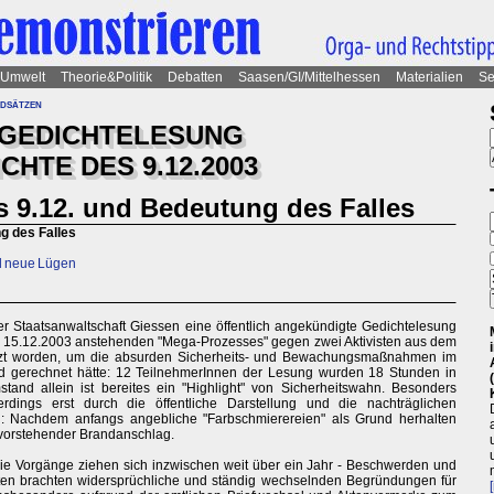
Umwelt
Theorie&Politik
Debatten
Saasen/GI/Mittelhessen
Materialien
Se
dsätzen
 GEDICHTELESUNG
CHTE DES 9.12.2003
s 9.12. und Bedeutung des Falles
g des Falles
d neue Lügen
r Staatsanwaltschaft Giessen eine öffentlich angekündigte Gedichtelesung
am 15.12.2003 anstehenden "Mega-Prozesses" gegen zwei Aktivisten aus dem
etzt worden, um die absurden Sicherheits- und Bewachungsmaßnahmen im
nd gerechnet hätte: 12 TeilnehmerInnen der Lesung wurden 18 Stunden in
d allein ist bereites ein "Highlight" von Sicherheitswahn. Besonders
dings erst durch die öffentliche Darstellung und die nachträglichen
ei: Nachdem anfangs angebliche "Farbschmierereien" als Grund herhalten
evorstehender Brandanschlag.
ie Vorgänge ziehen sich inzwischen weit über ein Jahr - Beschwerden und
en brachten widersprüchliche und ständig wechselnden Begründungen für