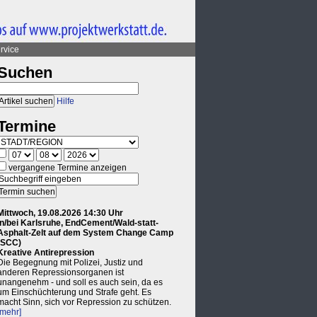
rvice
Suchen
Hilfe
Termine
vergangene Termine anzeigen
Mittwoch, 19.08.2026 14:30 Uhr
in/bei Karlsruhe, EndCement/Wald-statt-
Asphalt-Zelt auf dem System Change Camp
(SCC)
Kreative Antirepression
Die Begegnung mit Polizei, Justiz und
anderen Repressionsorganen ist
unangenehm - und soll es auch sein, da es
um Einschüchterung und Strafe geht. Es
macht Sinn, sich vor Repression zu schützen.
[mehr]