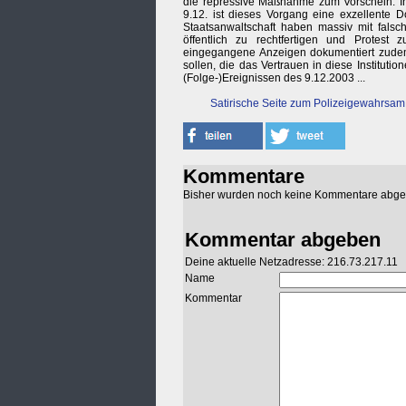
die repressive Maßnahme zum Vorschein. I
9.12. ist dieses Vorgang eine exzellente 
Staatsanwaltschaft haben massiv mit fals
öffentlich zu rechtfertigen und Protest
eingegangene Anzeigen dokumentiert zudem,
sollen, die das Vertrauen in diese Instituti
(Folge-)Ereignissen des 9.12.2003 ...
Satirische Seite zum Polizeigewahrsam 
Kommentare
Bisher wurden noch keine Kommentare abg
Kommentar abgeben
Deine aktuelle Netzadresse: 216.73.217.11
Name
Kommentar