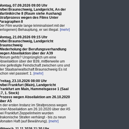
Montag, 07.09.2026 09:00 Uhr
in/bei Braunschweig, Landgericht, An der
Martinikirche 8 (Raum siehe Aushang)
Strafprozess wegen des Films Unter
Paragraphen II
Der Film wurde lange kriminalisiert mit der
(erlogenen) Behauptung, er sei illegal.
[mehr]
Montag, 21.09.2026 09:15 Uhr
in/bei Braunschweig, Landgericht
Braunschweig
Wiederholung der Berufungsverhandlung
wegen Abseilaktion über der A39
Worum gehts? Ursprünglich um eine
Abseilaktion über der B39, mittlerweile um
eine gefestigte Feindschaft zwischen uns und
der Staatsanwaltschaft Braunschweig Es ist
schon viel passiert: 1.
[mehr]
Freitag, 23.10.2026 08:00 Uhr
in/bei Frankfurt (Main), Landgericht
Frankfurt am Main, Hammelsgasse 1 (Saal
17, 1. Stock)
Prozess wegen Abseilaktion am 26.10.2020
über A5
In der ersten Instanz im Strafprozess wegen
einer Abseilaktion am 26.10.2020 über der A5
bei Frankfurt Zeppelinheim wurden
drakonische Strafen verhängt - bis zu neun
Monaten Haft (auf Bewährung).
[mehr]
Mittwoch, 11.11.2026 11:30 Uhr