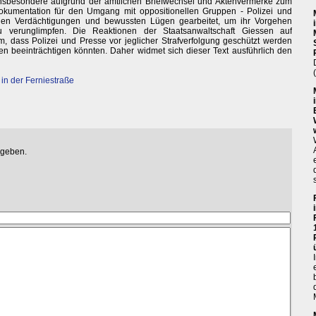
nsbesondere aufgrund der amtlichen Briefwechsel und Aktenvermerke zum
Dokumentation für den Umgang mit oppositionellen Gruppen - Polizei und
chen Verdächtigungen und bewussten Lügen gearbeitet, um ihr Vorgehen
 zu verunglimpfen. Die Reaktionen der Staatsanwaltschaft Giessen auf
 dass Polizei und Presse vor jeglicher Strafverfolgung geschützt werden
onen beeinträchtigen könnten. Daher widmet sich dieser Text ausführlich den
in der Ferniestraße
egeben.