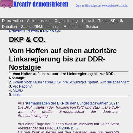
Direct-Action
Antirepression
Organisierung
Umwelt
Theorie&Politik
Debatten
Saasen/GI/Mittelhessen
Materialien
Service
Debatten
»
Parteien
»
DKP & Co.
DKP & CO.
Vom Hoffen auf einen autoritäre
Linksregierung bis zur DDR-
Nostalgie
1.
Vom Hoffen auf einen autoritäre Linksregierung bis zur DDR-
Nostalgie
2.
Schön blöd: Kaum hat die DKP ihre Schuldigkeit getan, wird sie abserviert
3.
Pro Nation?
4.
MLPD
5.
Links
Aus "
Kernaussagen der DKP zu den Bundestagswahlen 2021
"
Die DKP ... steht in der Tradition von KPD und SED. ... Die DDR
war die größte Errungenschaft der deutschen
Arbeiterbewegung.
Aus einer Frage der Jungen Welt im Interview mit Heinz Stehr,
Vorsitzender der DKP,
10.4.2006 (S. 2)
Es gab Kritik in bezug auf den Parteitag, daß nur gewählte