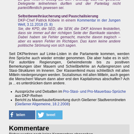
Delegierte teilnehmen durften und der Parteitag nicht
parteiöffentlich gewesen sei.
Selbstbeweihräucherung und Pauschalisierung
DKP-Chef Patrick Köbele in einem
Kommentar in der Jungen
Welt, 3.11.2018 (S. 8)
Sie, die KPD, die SED, die SEW, die DKP, können feststellen,
dass sie immer auf der richtigen Seite der Barrikade standen.
Dabei haben sie Fehler gemacht, manche davon tragisch –
aber es waren Fehler im Richtigen. Das kann keine andere
politische Strömung von sich sagen.
Seit DKPlerInnen auf Linke-Listen in die Parlamente kommen, werden
ihre Sprüche auch wieder ernster genommen. Die aber habe es in sich:
Für autoritäre Regierungen, Geheimdienste bis zu positiven
Bemerkungen über Mauern und Schießbefehle an Außengrenzen und
Stasi-Strukturen im Inneren. Der Klassenfeind muss schließlich mit allen
Mitteln niedergerungen werden. Sozialismus mit allen Mitteln, auch gegen
die Menschen! Warum dann aber erst den Kapitalismus abschaffen? Ach
ja ... es unterdrücken dann andere.
Aussprüche und Debatten im
Pro-Stasi- und Pro-Mauerbau-Sprüche
aus DKP-Reihen
Bericht zu Mauerbaubefürwortung durch Gießener Stadtverordneten
(
Gießener Allgemeine, 18.2.2008
)
Kommentare