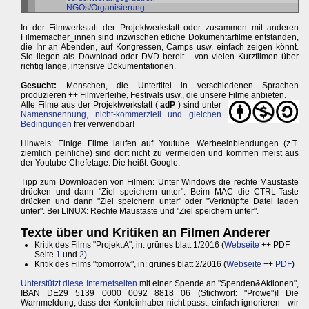
NGOs/Organisierung
In der Filmwerkstatt der Projektwerkstatt oder zusammen mit anderen
Filmemacher_innen sind inzwischen etliche Dokumentarfilme entstanden,
die Ihr an Abenden, auf Kongressen, Camps usw. einfach zeigen könnt.
Sie liegen als Download oder DVD bereit - von vielen Kurzfilmen über
richtig lange, intensive Dokumentationen.
Gesucht:
Menschen, die Untertitel in verschiedenen Sprachen
produzieren ++ Filmverleihe, Festivals usw., die unsere Filme anbieten.
Alle Filme aus der Projektwerkstatt (
adP
) sind unter
Namensnennung, nicht-kommerziell und gleichen
Bedingungen
frei verwendbar!
Hinweis: Einige Filme laufen auf Youtube. Werbeeinblendungen (z.T.
ziemlich peinliche) sind dort nicht zu vermeiden und kommen meist aus
der Youtube-Chefetage. Die heißt: Google.
Tipp zum Downloaden von Filmen: Unter Windows die rechte Maustaste
drücken und dann "Ziel speichern unter". Beim MAC die CTRL-Taste
drücken und dann "Ziel speichern unter" oder "Verknüpfte Datei laden
unter". Bei LINUX: Rechte Maustaste und "Ziel speichern unter".
Texte über und Kritiken an Filmen Anderer
Kritik des Films "Projekt A", in: grünes blatt 1/2016 (
Webseite
++ PDF
Seite
1
und
2
)
Kritik des Films "tomorrow", in: grünes blatt 2/2016 (
Webseite
++
PDF
)
Unterstützt diese Internetseiten
mit einer Spende an "Spenden&Aktionen",
IBAN DE29 5139 0000 0092 8818 06 (Stichwort: "Prowe")! Die
Warnmeldung, dass der Kontoinhaber nicht passt, einfach ignorieren - wir