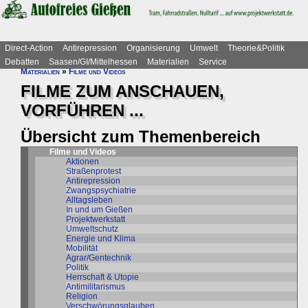
Direct-Action
Antirepression
Organisierung
Umwelt
Theorie&Politik
Debatten
Saasen/GI/Mittelhessen
Materialien
Service
Materialien
»
Filme und Videos
FILME ZUM ANSCHAUEN,
VORFÜHREN ...
Übersicht zum Themenbereich
Filme und Videos
Aktionen
Straßenprotest
Antirepression
Zwangspsychiatrie
Alltagsleben
In und um Gießen
Projektwerkstatt
Umweltschutz
Energie und Klima
Mobilität
Agrar/Gentechnik
Politik
Herrschaft & Utopie
Antimilitarismus
Religion
Verschwörungsglauben