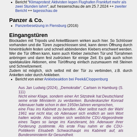
Bericht "
Klimaprotest: Aktivisten legen Flughafen Frankfurt mehr als
zwei Stunden lahm
", auf: hessenschau.de am 25.7.2024 ++
zweiter
Bericht
++
tagesschau.de
Panzer & Co.
Panzerbesetzung in Flensburg
(2016)
Eingangstüren
Blockaden mit Tripods und Ankettfässern wirken auch hier. So Schlösser
vorhanden und die Türen zugeschlossen sind, kann deren Öffnung durch
hineinträufeln festen und schnell abbindenden Klebers erschwert werden.
Wer die Tür öffnen kann, kann auch Kleber zwischen Tür und Türrahmen
anbringen und dann fest zudrücken für einige Zeit. Es gab auch schon
spektakuläre Aktionen, eine Türöffnung einfach zuzumauern mit Steinen
und Schnellzement.
Zudem ist möglich, sich selbst mit der Tür zu verbinden, z.B. durch
Anketten oder durch Ankleben.
Bericht von einer
Anklebeaktion bei Peek&Cloppenburg
Aus Jan Ludwig (2024), „Demokratie“, Carlsen in Hamburg (S.
111)
Nicht einer Klage, sondern einer Art Sitzstreik hat Deutschland
seine erste Ministerin zu verdanken. Bundeskanzler Konrad
Adenauer hatte schon in den 1950erJahren versprochen,
eine Frau ins Kabinett zu berufen. Aber selbst nach der Wahl
1961 war nicht klar, ob Adenauer sich endlich an sein Wort
halten würde. Also setzten sich weibliche CDU-Abgeordnete
eines Tages so lange ins Kanzleramt, bis Adenauer ihrer
Forderung zustimmte. Als erste Frau nahm er die CDU-
Politikerin Elisabeth Schwarzhaupt ins Kabinett auf, als
Bundesministerin für Gesundheit.