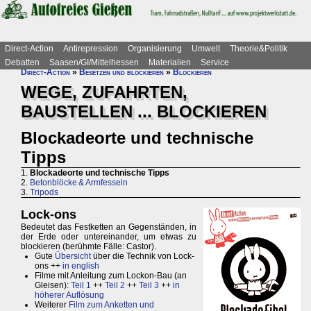
Direct-Action
Antirepression
Organisierung
Umwelt
Theorie&Politik
Debatten
Saasen/GI/Mittelhessen
Materialien
Service
Direct-Action
»
Besetzen und blockieren
»
Blockieren
WEGE, ZUFAHRTEN,
BAUSTELLEN ... BLOCKIEREN
Blockadeorte und technische
Tipps
1.
Blockadeorte und technische Tipps
2.
Betonblöcke & Armfesseln
3.
Tripods
Lock-ons
Bedeutet das Festketten an Gegenständen, in
der Erde oder untereinander, um etwas zu
blockieren (berühmte Fälle: Castor).
Gute
Übersicht
über die Technik von Lock-
ons ++
in english
Filme mit Anleitung zum Lockon-Bau (an
Gleisen):
Teil 1
++
Teil 2
++
Teil 3
++
in
höherer Auflösung
Weiterer
Film zum Anketten und