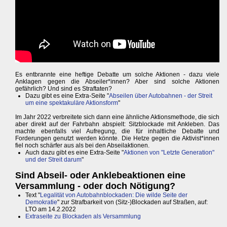
Es entbrannte eine heftige Debatte um solche Aktionen - dazu viele
Anklagen gegen die Abseiler*innen? Aber sind solche Aktionen
gefährlich? Und sind es Straftaten?
Dazu gibt es eine Extra-Seite "
Abseilen über Autobahnen - der Streit
um eine spektakuläre Aktionsform
"
Im Jahr 2022 verbreitete sich dann eine ähnliche Aktionsmethode, die sich
aber direkt auf der Fahrbahn abspielt: Sitzblockade mit Ankleben. Das
machte ebenfalls viel Aufregung, die für inhaltliche Debatte und
Forderungen genutzt werden könnte. Die Hetze gegen die Aktivist*innen
fiel noch schärfer aus als bei den Abseilaktionen.
Auch dazu gibt es eine Extra-Seite "
Aktionen von "Letzte Generation"
und der Streit darum
"
Sind Abseil- oder Anklebeaktionen eine
Versammlung - oder doch Nötigung?
Text "
Legalität von Autobahnblockaden: Die wilde Seite der
Demokratie
" zur Strafbarkeit von (Sitz-)Blockaden auf Straßen, auf:
LTO am 14.2.2022
Extraseite zu Blockaden als Versammlung