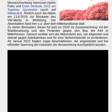
Messeschnellweg Hannover (siehe
Foto) und
Ende Gelände 2015 am
Tagebau Garzweiler
(auch auf
Wikipedia
). Ähnlich auch die Aktion
am 13.8.2019 zur Blockade des
VW-Werks in Wolfsburg. Die
Abseilaktion fand hier u.a. über dem Mittellandkanal statt.
Zu vielen Blockaden dieser Art kam es 2020 im Zusammenhang mit der
Waldbesetzung und den Protesten gegen den Bau der A49 in
Mittelhessen. Danach weitete sich die Aktionsform aus, um allgemein und
überall gegen Autobahnbau und für eine Verkehrswende zu protestieren.
Ab Januar 2022 folgten sogar Abseilaktionen, die angemeldet und bei
offizieller Sperrung der Autobahn als Versammlung durchgeführt wurden.