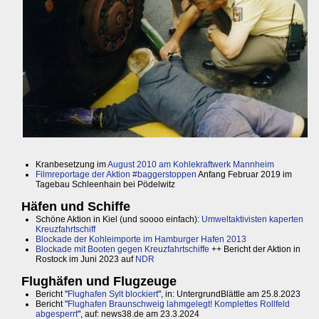
Kranbesetzung im
August 2010 am Kohlekraftwerk Mannheim
Filmreportage der Aktion #baggerstoppen
Anfang Februar 2019 im
Tagebau Schleenhain bei Pödelwitz
Häfen und Schiffe
Schöne Aktion in Kiel (und soooo einfach):
Umweltaktivisten kaperten
Kreuzfahrtschiff
Blockade der Kohleimporte im Hamburger Hafen 2013
Blockade mit Booten gegen Kreuzfahrtschiffe
++ Bericht der Aktion in
Rostock im Juni 2023 auf
NDR
Flughäfen und Flugzeuge
Bericht "
Flughafen Sylt blockiert
", in: UntergrundBlättle am 25.8.2023
Bericht "
Flughafen Braunschweig lahmgelegt! Komplettes Rollfeld
abgesperrt
", auf: news38.de am 23.3.2024