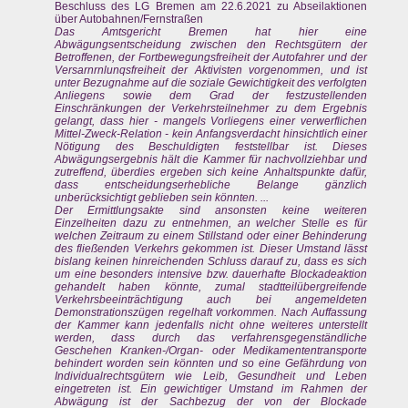
Beschluss des LG Bremen am 22.6.2021 zu Abseilaktionen
über Autobahnen/Fernstraßen
Das Amtsgericht Bremen hat hier eine
Abwägungsentscheidung zwischen den Rechtsgütern der
Betroffenen, der Fortbewegungsfreiheit der Autofahrer und der
Versarnrnlunqsfreiheit der Aktivisten vorgenommen, und ist
unter Bezugnahme auf die soziale Gewichtigkeit des verfolgten
Anliegens sowie dem Grad der festzustellenden
Einschränkungen der Verkehrsteilnehmer zu dem Ergebnis
gelangt, dass hier - mangels Vorliegens einer verwerflichen
Mittel-Zweck-Relation - kein Anfangsverdacht hinsichtlich einer
Nötigung des Beschuldigten feststellbar ist. Dieses
Abwägungsergebnis hält die Kammer für nachvollziehbar und
zutreffend, überdies ergeben sich keine Anhaltspunkte dafür,
dass entscheidungserhebliche Belange gänzlich
unberücksichtigt geblieben sein könnten. ...
Der Ermittlungsakte sind ansonsten keine weiteren
Einzelheiten dazu zu entnehmen, an welcher Stelle es für
welchen Zeitraum zu einem Stillstand oder einer Behinderung
des fließenden Verkehrs gekommen ist. Dieser Umstand lässt
bislang keinen hinreichenden Schluss darauf zu, dass es sich
um eine besonders intensive bzw. dauerhafte Blockadeaktion
gehandelt haben könnte, zumal stadtteilübergreifende
Verkehrsbeeinträchtigung auch bei angemeldeten
Demonstrationszügen regelhaft vorkommen. Nach Auffassung
der Kammer kann jedenfalls nicht ohne weiteres unterstellt
werden, dass durch das verfahrensgegenständliche
Geschehen Kranken-/Organ- oder Medikamententransporte
behindert worden sein könnten und so eine Gefährdung von
Individualrechtsgütern wie Leib, Gesundheit und Leben
eingetreten ist. Ein gewichtiger Umstand im Rahmen der
Abwägung ist der Sachbezug der von der Blockade