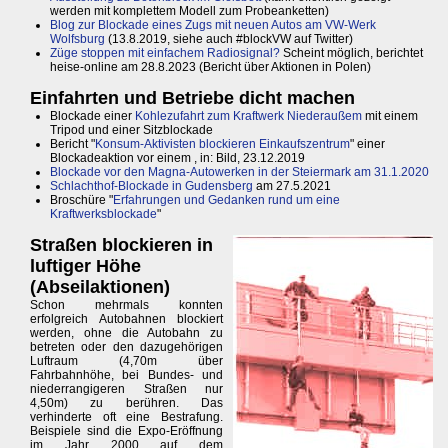
werden mit komplettem Modell zum Probeanketten)
Blog zur Blockade eines Zugs mit neuen Autos am VW-Werk
Wolfsburg
(13.8.2019, siehe auch #blockVW auf Twitter)
Züge stoppen mit einfachem Radiosignal?
Scheint möglich, berichtet
heise-online am 28.8.2023 (Bericht über Aktionen in Polen)
Einfahrten und Betriebe dicht machen
Blockade einer
Kohlezufahrt zum Kraftwerk Niederaußem
mit einem
Tripod und einer Sitzblockade
Bericht "
Konsum-Aktivisten blockieren Einkaufszentrum
" einer
Blockadeaktion vor einem , in: Bild, 23.12.2019
Blockade vor den Magna-Autowerken in der Steiermark am 31.1.2020
Schlachthof-Blockade in Gudensberg
am 27.5.2021
Broschüre "
Erfahrungen und Gedanken rund um eine
Kraftwerksblockade
"
Straßen blockieren in
luftiger Höhe
(Abseilaktionen)
Schon mehrmals konnten
erfolgreich Autobahnen blockiert
werden, ohne die Autobahn zu
betreten oder den dazugehörigen
Luftraum (4,70m über
Fahrbahnhöhe, bei Bundes- und
niederrangigeren Straßen nur
4,50m) zu berühren. Das
verhinderte oft eine Bestrafung.
Beispiele sind die Expo-Eröffnung
im Jahr 2000 auf dem