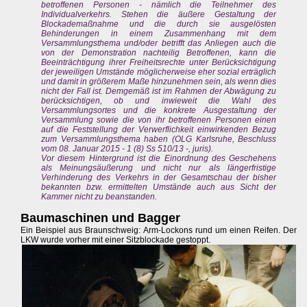
betroffenen Personen - nämlich die Teilnehmer des
Individualverkehrs. Stehen die äußere Gestaltung der
Blockademaßnahme und die durch sie ausgelösten
Behinderungen in einem Zusammenhang mit dem
Versammlungsthema und/oder betrifft das Anliegen auch die
von der Demonstration nachteilig Betroffenen, kann die
Beeinträchtigung ihrer Freiheitsrechte unter Berücksichtigung
der jeweiligen Umstände möglicherweise eher sozial erträglich
und damit in größerem Maße hinzunehmen sein, als wenn dies
nicht der Fall ist. Demgemäß ist im Rahmen der Abwägung zu
berücksichtigen, ob und inwieweit die Wahl des
Versammlungsortes und die konkrete Ausgestaltung der
Versammlung sowie die von ihr betroffenen Personen einen
auf die Feststellung der Verwerflichkeit einwirkenden Bezug
zum Versammlungsthema haben (OLG Karlsruhe, Beschluss
vom 08. Januar 2015 - 1 (8) Ss 510/13 -, juris).
Vor diesem Hintergrund ist die Einordnung des Geschehens
als Meinungsäußerung und nicht nur als längerfristige
Verhinderung des Verkehrs in der Gesamtschau der bisher
bekannten bzw. ermittelten Umstände auch aus Sicht der
Kammer nicht zu beanstanden.
Baumaschinen und Bagger
Ein Beispiel aus Braunschweig: Arm-Lockons rund um einen Reifen. Der
LKW wurde vorher mit einer Sitzblockade gestoppt.