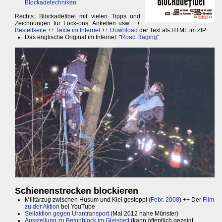
Blockadetechniken
Rechts: Blockadefibel mit vielen Tipps und
Zeichnungen für Lock-ons, Anketten usw. ++
Bestellseite
++
Texte im Internet
++
Download
der Text als HTML im ZIP
Das englische Original im Internet: "
Road Raging
"
Schienenstrecken blockieren
Militärzug zwischen Husum und Kiel gestoppt (
Febr. 2008
) ++ Der
Film
zu der Aktion
bei YouTube
Seilaktion gegen Urantransport
(Mai 2012 nahe Münster)
Ausstellung zu Betonblock im Gleisbett
(kann öffentlich gezeigt