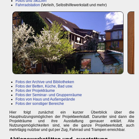
Fotos und Skizzen
Fahrradstation
(Verleih, Selbsthilfewerkstatt und mehr)
Fotos der Archive und Bibliotheken
Fotos der Betten, Küche, Bad usw.
Fotos der Projekträume
Fotos der Seminar- und Gruppenräume
Fotos von Haus und Außengelände
Fotos der sonstiger Bereiche
Hier folgt zunächst ein kurzer Überblick über die
Hauptnutzungsmöglichen der Projektwerkstatt. Darunter sind dann die
Projekträume und ihre Ausstattung genauer erklärt. Alle
Nutzungsmöglichkeiten sind, wie die ganze Projektwerkstatt, auch
mehrtägig nutzbar und gut per Zug, Fahrrad und Trampen erreichbar.