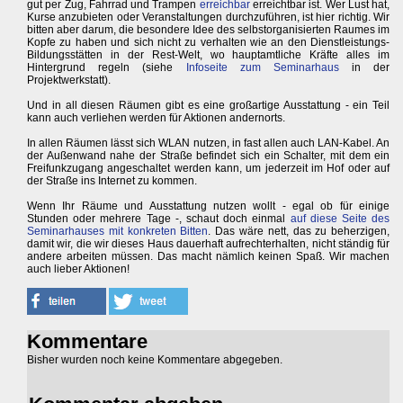
gut per Zug, Fahrrad und Trampen
erreichbar
erreichtbar ist. Wer Lust hat,
Kurse anzubieten oder Veranstaltungen durchzuführen, ist hier richtig. Wir
bitten aber darum, die besondere Idee des selbstorganisierten Raumes im
Kopfe zu haben und sich nicht zu verhalten wie an den Dienstleistungs-
Bildungsstätten in der Rest-Welt, wo hauptamtliche Kräfte alles im
Hintergrund regeln (siehe
Infoseite zum Seminarhaus
in der
Projektwerkstatt).
Und in all diesen Räumen gibt es eine großartige Ausstattung - ein Teil
kann auch verliehen werden für Aktionen andernorts.
In allen Räumen lässt sich WLAN nutzen, in fast allen auch LAN-Kabel. An
der Außenwand nahe der Straße befindet sich ein Schalter, mit dem ein
Freifunkzugang angeschaltet werden kann, um jederzeit im Hof oder auf
der Straße ins Internet zu kommen.
Wenn Ihr Räume und Ausstattung nutzen wollt - egal ob für einige
Stunden oder mehrere Tage -, schaut doch einmal
auf diese Seite des
Seminarhauses mit konkreten Bitten
. Das wäre nett, das zu beherzigen,
damit wir, die wir dieses Haus dauerhaft aufrechterhalten, nicht ständig für
andere arbeiten müssen. Das macht nämlich keinen Spaß. Wir machen
auch lieber Aktionen!
Kommentare
Bisher wurden noch keine Kommentare abgegeben.