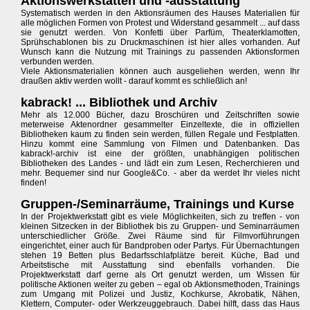
Aktionswerkstätten und -ausstattung
Systematisch werden in den Aktionsräumen des Hauses Materialien für
alle möglichen Formen von Protest und Widerstand gesammelt ... auf dass
sie genutzt werden. Von Konfetti über Parfüm, Theaterklamotten,
Sprühschablonen bis zu Druckmaschinen ist hier alles vorhanden. Auf
Wunsch kann die Nutzung mit Trainings zu passenden Aktionsformen
verbunden werden.
Viele Aktionsmaterialien können auch ausgeliehen werden, wenn Ihr
draußen aktiv werden wollt - darauf kommt es schließlich an!
kabrack! ... Bibliothek und Archiv
Mehr als 12.000 Bücher, dazu Broschüren und Zeitschriften sowie
meterweise Aktenordner gesammelter Einzeltexte, die in offiziellen
Bibliotheken kaum zu finden sein werden, füllen Regale und Festplatten.
Hinzu kommt eine Sammlung von Filmen und Datenbanken. Das
kabrack!-archiv ist eine der größten, unabhängigen politischen
Bibliotheken des Landes - und lädt ein zum Lesen, Recherchieren und
mehr. Bequemer sind nur Google&Co. - aber da werdet Ihr vieles nicht
finden!
Gruppen-/Seminarräume, Trainings und Kurse
In der Projektwerkstatt gibt es viele Möglichkeiten, sich zu treffen - von
kleinen Sitzecken in der Bibliothek bis zu Gruppen- und Seminarräumen
unterschiedlicher Größe. Zwei Räume sind für Filmvorführungen
eingerichtet, einer auch für Bandproben oder Partys. Für Übernachtungen
stehen 19 Betten plus Bedarfsschlafplätze bereit. Küche, Bad und
Arbeitstische mit Ausstattung sind ebenfalls vorhanden. Die
Projektwerkstatt darf gerne als Ort genutzt werden, um Wissen für
politische Aktionen weiter zu geben – egal ob Aktionsmethoden, Trainings
zum Umgang mit Polizei und Justiz, Kochkurse, Akrobatik, Nähen,
Klettern, Computer- oder Werkzeuggebrauch. Dabei hilft, dass das Haus