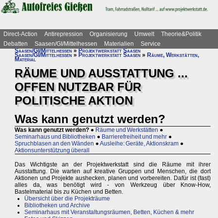
Direct-Action
Antirepression
Organisierung
Umwelt
Theorie&Politik
Debatten
Saasen/GI/Mittelhessen
Materialien
Service
Saasen/GI/Mittelhessen
»
Projektwerkstatt Saasen
Saasen/GI/Mittelhessen
»
Projektwerkstatt Saasen
»
Räume, Werkstätten,
Material
RÄUME UND AUSSTATTUNG ...
OFFEN NUTZBAR FÜR
POLITISCHE AKTION
Was kann genutzt werden?
Was kann genutzt werden?
●
Räume und Werkstätten
●
Seminarhaus und Bibliotheken
●
Barrierefreiheit und mehr
●
Spruchblasen an den Wänden
●
Ausleihe: Geräte, Aktionskram
●
Aktionsunterstützung überall
Das Wichtigste an der Projektwerkstatt sind die Räume mit ihrer
Ausstattung. Die warten auf kreative Gruppen und Menschen, die dort
Aktionen und Projekte aushecken, planen und vorbereiten. Dafür ist (fast)
alles da, was benötigt wird - von Werkzeug über Know-How,
Bastelmaterial bis zu Küchen und Betten.
Übersicht über die Projekträume
Bibliotheken und Archive
Seminarhaus mit Veranstaltungsräumen, Betten, Küchen & mehr