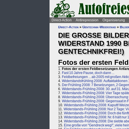
Direct-Action
Antirepression
Organisierung
Direct-Action
»
Gentechnik-Widerstand
»
Bilder
DIE GROSSE BILDE
WIDERSTAND 1990 BI
GENTECHNIKFREI!)
Fotos der ersten Fel
1.
Fotos der ersten Feldbesetzungen Anfan
2.
Fast 10 Jahre Pause, doch dann ...
3.
Feldbefreiungen ... ab 2005 mit großen Akt
4.
Widerstandsfrühling 2008: Auftaktaktionen 
5.
Der Frühling 2008: 7 Besetzungen, 2 Gegen
6.
Widerstands-Frühling 2008: 30. auf 31. März
7.
Widerstands-Frühling 2008: Vier Tage späte
8.
Widerstands-Frühling 2008: Überraschung: 
9.
Widerstands-Frühling 2008: Gegensaat in 
10.
Widerstands-Frühling 2008: Kaputt! Weize
11.
Widerstands-Frühling 2008: Nur 2 Tage: Vi
12.
Widerstands-Frühling 2008: Doch die fünfte
13.
Widerstands-Frühling 2008: Nr. 6 hält nur 
14.
Widerstands-Frühling 2008: Die siebte abe
15.
Eine große von "Gendreck weg!", viele heiml