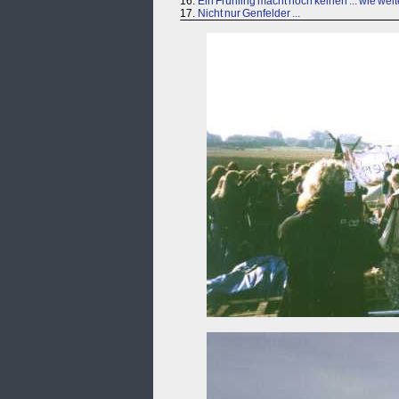
16.
Ein Frühling macht noch keinen ... wie wei
17.
Nicht nur Genfelder ...