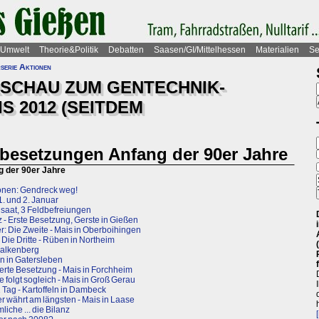
Umwelt
Theorie&Politik
Debatten
Saasen/GI/Mittelhessen
Materialien
Se
serie Aktionen
RSCHAU ZUM GENTECHNIK-
S 2012 (SEITDEM
dbesetzungen Anfang der 90er Jahre
g der 90er Jahre
ionen: Gendreck weg!
1. und 2. Januar
saat, 3 Feldbefreiungen
 - Erste Besetzung, Gerste in Gießen
r: Die Zweite - Mais in Oberboihingen
Die Dritte - Rüben in Northeim
Falkenberg
n in Gatersleben
erte Besetzung - Mais in Forchheim
 folgt sogleich - Mais in Groß Gerau
1 Tag - Kartoffeln in Dambeck
r währt am längsten - Mais in Laase
iche ... die Bilanz