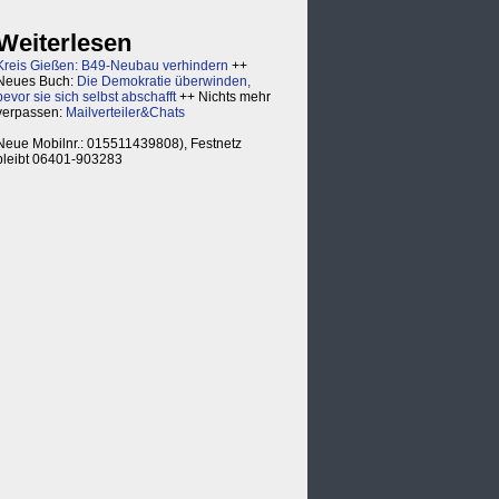
Weiterlesen
Kreis Gießen: B49-Neubau verhindern
++
Neues Buch:
Die Demokratie überwinden,
bevor sie sich selbst abschafft
++ Nichts mehr
verpassen:
Mailverteiler&Chats
Neue Mobilnr.: 015511439808), Festnetz
bleibt 06401-903283