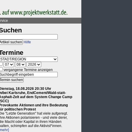
rvice
Suchen
Hilfe
Termine
vergangene Termine anzeigen
Dienstag, 18.08.2026 20:30 Uhr
in/bei Karlsruhe, EndCement/Wald-statt-
Asphalt-Zelt auf dem System Change Camp
(SCC)
Provokante Aktionen und ihre Bedeutung
für politischen Protest
Die "Letzte Generation" hat viele aufgeregt.
Ihre Aktionen polarisieren - und viele derer,
die Macht oder Kapital in ihren Händen
halten, schimpfen auf die Aktivist*innen.
[mehr]