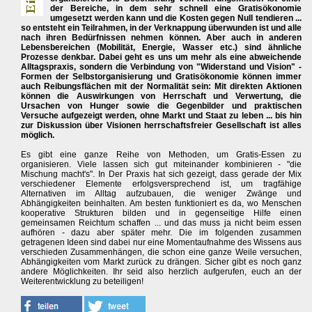
der Bereiche, in dem sehr schnell eine Gratisökonomie
umgesetzt werden kann und die Kosten gegen Null tendieren ...
so entsteht ein Teilrahmen, in der Verknappung überwunden ist und alle
nach ihren Bedürfnissen nehmen können. Aber auch in anderen
Lebensbereichen (Mobilität, Energie, Wasser etc.) sind ähnliche
Prozesse denkbar. Dabei geht es uns um mehr als eine abweichende
Alltagspraxis, sondern die Verbindung von "Widerstand und Vision" -
Formen der Selbstorganisierung und Gratisökonomie können immer
auch Reibungsflächen mit der Normalität sein: Mit direkten Aktionen
können die Auswirkungen von Herrschaft und Verwertung, die
Ursachen von Hunger sowie die Gegenbilder und praktischen
Versuche aufgezeigt werden, ohne Markt und Staat zu leben ... bis hin
zur Diskussion über Visionen herrschaftsfreier Gesellschaft ist alles
möglich.
Es gibt eine ganze Reihe von Methoden, um Gratis-Essen zu
organisieren. Viele lassen sich gut miteinander kombinieren - "die
Mischung macht's". In Der Praxis hat sich gezeigt, dass gerade der Mix
verschiedener Elemente erfolgsversprechend ist, um tragfähige
Alternativen im Alltag aufzubauen, die weniger Zwänge und
Abhängigkeiten beinhalten. Am besten funktioniert es da, wo Menschen
kooperative Strukturen bilden und in gegenseitige Hilfe einen
gemeinsamen Reichtum schaffen ... und das muss ja nicht beim essen
aufhören - dazu aber später mehr. Die im folgenden zusammen
getragenen Ideen sind dabei nur eine Momentaufnahme des Wissens aus
verschieden Zusammenhängen, die schon eine ganze Weile versuchen,
Abhängigkeiten vom Markt zurück zu drängen. Sicher gibt es noch ganz
andere Möglichkeiten. Ihr seid also herzlich aufgerufen, euch an der
Weiterentwicklung zu beteiligen!