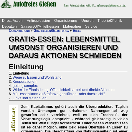
Direct-Action
Antirepression
Organisierung
Umwelt
Theorie&Politik
Debatten
Saasen/GI/Mittelhessen
Materialien
Service
Organisierung
»
Gratisleben/Selbstorga
»
Essen
GRATIS-ESSEN: LEBENSMITTEL
UMSONST ORGANISIEREN UND
DARAUS AKTIONEN SCHMIEDEN
Einleitung
1.
Einleitung
2.
Wege zu Essen und Wohlstand
3.
Kooperationen
4.
getting complex
5.
Wider der Einnischung: Öffentlichkeitsarbeit und direkte Aktionen
6.
Müll essen kann zu Strafanzeigen führen - oder doch nicht?
7.
Links und Materialien
Zum Kapitalismus gehört auch die Überproduktion. Täglich
werden Unmengen gut erhaltener Nahrungsmittel weg
geworfen oder vernichtet, weil es sich "rechnet", der
Verwertungslogik entspricht - während gleichzeitig in vielen
Teilen der Welt Hunger vorherrscht. Unter diesen Verhältnissen
ist es daher möglich, ohne Geld einen Überfluss an Essen zu
organisieren. Die Beschaffung von Nahrungsmitteln ist einer