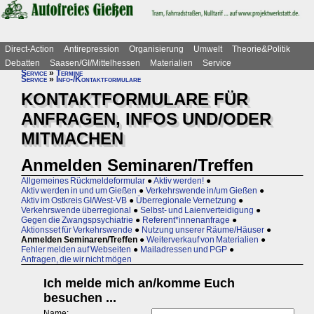
Direct-Action
Antirepression
Organisierung
Umwelt
Theorie&Politik
Debatten
Saasen/GI/Mittelhessen
Materialien
Service
Service
»
Termine
Service
»
Info-/Kontaktformulare
KONTAKTFORMULARE FÜR
ANFRAGEN, INFOS UND/ODER
MITMACHEN
Anmelden Seminaren/Treffen
Allgemeines Rückmeldeformular
●
Aktiv werden!
●
Aktiv werden in und um Gießen
●
Verkehrswende in/um Gießen
●
Aktiv im Ostkreis GI/West-VB
●
Überregionale Vernetzung
●
Verkehrswende überregional
●
Selbst- und Laienverteidigung
●
Gegen die Zwangspsychiatrie
●
Referent*innenanfrage
●
Aktionsset für Verkehrswende
●
Nutzung unserer Räume/Häuser
●
Anmelden Seminaren/Treffen
●
Weiterverkauf von Materialien
●
Fehler melden auf Webseiten
●
Mailadressen und PGP
●
Anfragen, die wir nicht mögen