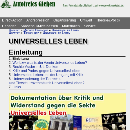
Direct-Action
Antirepression
Organisierung
Umwelt
Theorie&Politik
Debatten
Saasen/GI/Mittelhessen
Materialien
Service
Umwelt
»
Rechte Ökologie
»
Universelles Leben
Umwelt
»
Tierschutz
»
Universelles Leben
UNIVERSELLES LEBEN
Einleitung
1.
Einleitung
2.
Wer bzw. was ist der Verein Universelles Leben?
3.
Rechte Muster im UL-Denken
4.
Kritik und Protest gegen Universelles Leben
5.
Universelles Leben und der Umgang mit Kritik
6.
Unterwanderung der Tierrechts-
und Tierschutzszene durch Universelles Leben?
7.
Links