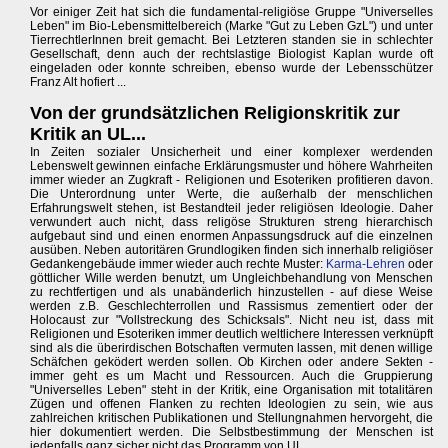
Vor einiger Zeit hat sich die fundamental-religiöse Gruppe "Universelles
Leben" im Bio-Lebensmittelbereich (Marke "Gut zu Leben GzL") und unter
TierrechtlerInnen breit gemacht. Bei Letzteren standen sie in schlechter
Gesellschaft, denn auch der rechtslastige Biologist Kaplan wurde oft
eingeladen oder konnte schreiben, ebenso wurde der Lebensschützer
Franz Alt hofiert ...
Von der grundsätzlichen Religionskritik zur
Kritik an UL...
In Zeiten sozialer Unsicherheit und einer komplexer werdenden
Lebenswelt gewinnen einfache Erklärungsmuster und höhere Wahrheiten
immer wieder an Zugkraft - Religionen und Esoteriken profitieren davon.
Die Unterordnung unter Werte, die außerhalb der menschlichen
Erfahrungswelt stehen, ist Bestandteil jeder religiösen Ideologie. Daher
verwundert auch nicht, dass religöse Strukturen streng hierarchisch
aufgebaut sind und einen enormen Anpassungsdruck auf die einzelnen
ausüben. Neben autoritären Grundlogiken finden sich innerhalb religiöser
Gedankengebäude immer wieder auch rechte Muster:
Karma-Lehren
oder
göttlicher Wille werden benutzt, um Ungleichbehandlung von Menschen
zu rechtfertigen und als unabänderlich hinzustellen - auf diese Weise
werden z.B. Geschlechterrollen und Rassismus zementiert oder der
Holocaust zur "Vollstreckung des Schicksals". Nicht neu ist, dass mit
Religionen und Esoteriken immer deutlich weltlichere Interessen verknüpft
sind als die überirdischen Botschaften vermuten lassen, mit denen willige
Schäfchen geködert werden sollen. Ob Kirchen oder andere Sekten -
immer geht es um Macht und Ressourcen. Auch die Gruppierung
"Universelles Leben" steht in der Kritik, eine Organisation mit totalitären
Zügen und offenen Flanken zu rechten Ideologien zu sein, wie aus
zahlreichen kritischen Publikationen und Stellungnahmen hervorgeht, die
hier dokumentiert werden. Die Selbstbestimmung der Menschen ist
jedenfalls ganz sicher nicht das Programm von UL ...