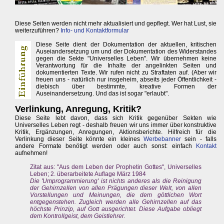
Diese Seiten werden nicht mehr aktualisiert und gepflegt. Wer hat Lust, sie
weiterzuführen?
Info- und Kontaktformular
Diese Seite dient der Dokumentation der aktuellen, kritischen
Auseiandersetzung um und der Dokumentation des Widerstandes
gegen die Sekte "Universelles Leben". Wir übernehmen keine
Verantwortung für die Inhalte der angelinkten Seiten und
dokumentierten Texte. Wir rufen nicht zu Straftaten auf. (Aber wir
freuen uns - natürlich nur insgeheim, abseits jeder Öffentlichkeit -
diebisch über bestimmte, kreative Formen der
Auseinandersetzung. Und das ist sogar "erlaubt".
Verlinkung, Anregung, Kritik?
Diese Seite lebt davon, dass sich Kritik gegenüber Sekten wie
Universelles Leben regt - deshalb freuen wir uns immer über konstruktive
Kritik, Ergänzungen, Anregungen, Aktionsberichte. Hilfreich für die
Verlinkung dieser Seite könnte ein kleines
Werbebanner
sein - falls
andere Formate benötigt werden oder auch sonst: einfach
Kontakt
aufnehmen!
Zitat aus: "Aus dem Leben der Prophetin Gottes", Universelles
Leben; 2. überarbeitete Auflage März 1984
Die 'Umprogrammierung' ist nichts anderes als die Reinigung
der Gehirnzellen von allen Prägungen dieser Welt, von allen
Vorstellungen und Meinungen, die dem göttlichen Wort
entgegenstehen. Zugleich werden alle Gehirnzellen auf das
höchste Prinzip, auf Gott ausgerichtet. Diese Aufgabe obliegt
dem Kontrollgeist, dem Geistlehrer.