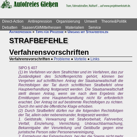
Direct-Action
Antirepression
Organisierung
Umwelt
Theorie&Politik
Debatten
Saasen/GI/Mittelhessen
Materialien
Service
Antirepression
»
Tipps für Prozesse
»
Umgang mit Strafbefehlen
STRAFBEFEHLE
Verfahrensvorschriften
Verfahrensvorschriften
●
Probleme
●
Vorteile
●
Links
StPO § 407
(1) Im Verfahren vor dem Strafrichter und im Verfahren, das zur
Zuständigkeit des Schöffengerichts gehört, können bei
Vergehen auf schriftlichen Antrag der Staatsanwaltschaft die
Rechtsfolgen der Tat durch schriftlichen Strafbefehl ohne
Hauptverhandlung festgesetzt werden. Die Staatsanwaltschaft
stellt diesen Antrag, wenn sie nach dem Ergebnis der
Ermittlungen eine Hauptverhandlung nicht für erforderlich
erachtet. Der Antrag ist auf bestimmte Rechtsfolgen zu richten.
Durch ihn wird die öffentliche Klage erhoben.
(2) Durch Strafbefehl dürfen nur die folgenden Rechtsfolgen
der Tat, allein oder nebeneinander, festgesetzt werden:
1. Geldstrafe, Verwarnung mit Strafvorbehalt, Fahrverbot,
Verfall, Einziehung, Vernichtung, Unbrauchbarmachung,
Bekanntgabe der Verurteilung und Geldbuße gegen eine
juristische Person oder Personenvereinigung,
2. Entziehung der Fahrerlaubnis, bei der die Sperre nicht mehr