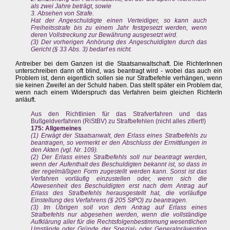
als zwei Jahre beträgt, sowie
3. Absehen von Strafe.
Hat der Angeschuldigte einen Verteidiger, so kann auch
Freiheitsstrafe bis zu einem Jahr festgesetzt werden, wenn
deren Vollstreckung zur Bewährung ausgesetzt wird.
(3) Der vorherigen Anhörung des Angeschuldigten durch das
Gericht (§ 33 Abs. 3) bedarf es nicht.
Antreiber bei dem Ganzen ist die Staatsanwaltschaft. Die RichterInnen
unterschreiben dann oft blind, was beantragt wird - wobei das auch ein
Problem ist, denn eigentlich sollen sie nur Strafbefehle verhängen, wenn
sie keinen Zweifel an der Schuld haben. Das stellt später ein Problem dar,
wenn nach einem Widerspruch das Verfahren beim gleichen RichterIn
anläuft.
Aus den Richtlinien für das Strafverfahren und das
Bußgeldverfahren (RiStBV) zu Strafbefehlen (nicht alles zitiert!)
175: Allgemeines
(1) Erwägt der Staatsanwalt, den Erlass eines Strafbefehls zu
beantragen, so vermerkt er den Abschluss der Ermittlungen in
den Akten (vgl. Nr. 109).
(2) Der Erlass eines Strafbefehls soll nur beantragt werden,
wenn der Aufenthalt des Beschuldigten bekannt ist, so dass in
der regelmäßigen Form zugestellt werden kann. Sonst ist das
Verfahren vorläufig einzustellen oder, wenn sich die
Abwesenheit des Beschuldigten erst nach dem Antrag auf
Erlass des Strafbefehls herausgestellt hat, die vorläufige
Einstellung des Verfahrens (§ 205 StPO) zu beantragen.
(3) Im Übrigen soll von dem Antrag auf Erlass eines
Strafbefehls nur abgesehen werden, wenn die vollständige
Aufklärung aller für die Rechtsfolgenbestimmung wesentlichen
Umstände oder Gründe der Spezial- oder Generalprävention