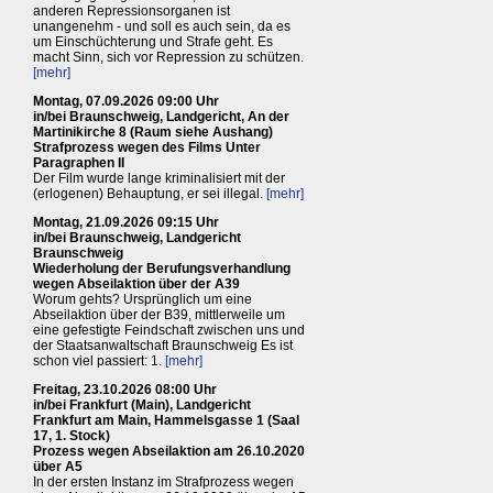
anderen Repressionsorganen ist
unangenehm - und soll es auch sein, da es
um Einschüchterung und Strafe geht. Es
macht Sinn, sich vor Repression zu schützen.
[mehr]
Montag, 07.09.2026 09:00 Uhr
in/bei Braunschweig, Landgericht, An der
Martinikirche 8 (Raum siehe Aushang)
Strafprozess wegen des Films Unter
Paragraphen II
Der Film wurde lange kriminalisiert mit der
(erlogenen) Behauptung, er sei illegal.
[mehr]
Montag, 21.09.2026 09:15 Uhr
in/bei Braunschweig, Landgericht
Braunschweig
Wiederholung der Berufungsverhandlung
wegen Abseilaktion über der A39
Worum gehts? Ursprünglich um eine
Abseilaktion über der B39, mittlerweile um
eine gefestigte Feindschaft zwischen uns und
der Staatsanwaltschaft Braunschweig Es ist
schon viel passiert: 1.
[mehr]
Freitag, 23.10.2026 08:00 Uhr
in/bei Frankfurt (Main), Landgericht
Frankfurt am Main, Hammelsgasse 1 (Saal
17, 1. Stock)
Prozess wegen Abseilaktion am 26.10.2020
über A5
In der ersten Instanz im Strafprozess wegen