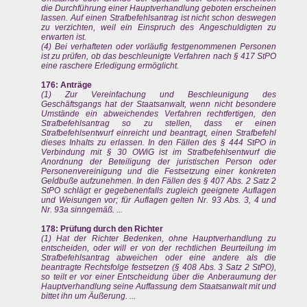
die Durchführung einer Hauptverhandlung geboten erscheinen
lassen. Auf einen Strafbefehlsantrag ist nicht schon deswegen
zu verzichten, weil ein Einspruch des Angeschuldigten zu
erwarten ist.
(4) Bei verhafteten oder vorläufig festgenommenen Personen
ist zu prüfen, ob das beschleunigte Verfahren nach § 417 StPO
eine raschere Erledigung ermöglicht.
176: Anträge
(1) Zur Vereinfachung und Beschleunigung des
Geschäftsgangs hat der Staatsanwalt, wenn nicht besondere
Umstände ein abweichendes Verfahren rechtfertigen, den
Strafbefehlsantrag so zu stellen, dass er einen
Strafbefehlsentwurf einreicht und beantragt, einen Strafbefehl
dieses Inhalts zu erlassen. In den Fällen des § 444 StPO in
Verbindung mit § 30 OWiG ist im Strafbefehlsentwurf die
Anordnung der Beteiligung der juristischen Person oder
Personenvereinigung und die Festsetzung einer konkreten
Geldbuße aufzunehmen. In den Fällen des § 407 Abs. 2 Satz 2
StPO schlägt er gegebenenfalls zugleich geeignete Auflagen
und Weisungen vor; für Auflagen gelten Nr. 93 Abs. 3, 4 und
Nr. 93a sinngemäß. ...
178: Prüfung durch den Richter
(1) Hat der Richter Bedenken, ohne Hauptverhandlung zu
entscheiden, oder will er von der rechtlichen Beurteilung im
Strafbefehlsantrag abweichen oder eine andere als die
beantragte Rechtsfolge festsetzen (§ 408 Abs. 3 Satz 2 StPO),
so teilt er vor einer Entscheidung über die Anberaumung der
Hauptverhandlung seine Auffassung dem Staatsanwalt mit und
bittet ihn um Äußerung. ...