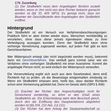
179: Zustellung
(1) Der Strafbefehl muss dem Angeklagten förmlich zustellt
werden, wenn er ihm nicht von dem Richter bekannt gemacht
worden ist (§§ 35, 409 StPO). Es genügt nicht, dass ein
Beamter der Geschäftsstelle dem Angeklagten den Strafbefehl
eröffnet.
Hintergrund
Der Strafbefehl ist ein Versuch von Verfahrensbeschleunigungen.
Praktisch führt er aber immer wieder dazu, Menschen rechtskräftig zu
verurteilen, ohne dass diese jemals irgendwann etwas zu ihrer
Verteidigung aussagen konnten. Denn der Strafbefehl kann ohne
vorherige Vernehmung zugesandt werden, auf jeden Fall gibt es kein
Gerichtsverfahren.
Wer Widerspruch einlegt (der nicht begründet werden muss), bekommt
dann ein
Gerichtsverfahren
. Das verläuft ganz normal (also wie ein
Verfahren ohne vorherigen Strafbefehl) mit einer Ausnahme: Kommt die
angeklagte Person nicht, so wird einfach der Widerspruch verworfen.
Die Vorverurteilung ergibt sich auch aus dem Gesetzestext, denn einE
RichterIn hat zu prüfen, ob die Beweislage einigermaßen eindeutig ist.
Wenn ein Strafbefehl erlassen wird, heißt das, dass die/der RichterIn
schon eine Vormeinung gebildet hat. Denn im Gesetz steht (StPO § 408):
(2) Erachtet der Richter den Angeschuldigten nicht für
hinreichend verdächtig, so lehnt er den Erlaß eines
Strafbefehls ab. Die Entscheidung steht dem Beschluß gleich,
durch den die Eröffnung des Hauptverfahrens abgelehnt
worden ist (§§ 204, 210 Abs. 2,§ 211).
(3) Der Richter hat dem Antrag der Staatsanwaltschaft zu