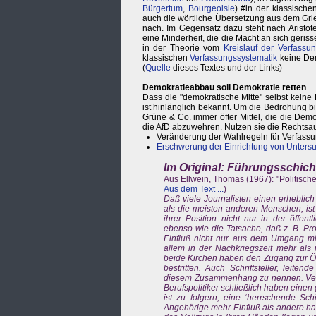
Bürgertum
,
Bourgeoisie
) #in der klassisch
auch die wörtliche Übersetzung aus dem Gri
nach. Im Gegensatz dazu steht nach Aristot
eine Minderheit, die die Macht an sich geriss
in der Theorie vom
Kreislauf der Verfassu
klassischen
Verfassungssystematik
keine Dem
(
Quelle
dieses Textes und der Links)
Demokratieabbau soll Demokratie retten
Dass die "demokratische Mitte" selbst keine
ist hinlänglich bekannt. Um die Bedrohung 
Grüne & Co. immer öfter Mittel, die die Dem
die AfD abzuwehren. Nutzen sie die Rechtsa
Veränderung der Wahlregeln für Verfassu
Erschwerung der Einrichtung von Unter
Im Original: Führungsschich
Aus Ellwein, Thomas (1967): "Politische
Aus dem Text ...
)
Daß viele Journalisten einen erheblich
als die meisten anderen Menschen, ist 
ihrer Position nicht nur in der öffen
ebenso wie die Tatsache, daß z. B. Pro
Einfluß nicht nur aus dem Umgang mit 
allem in der Nachkriegszeit mehr als
beide Kirchen haben den Zugang zur Öffe
bestritten. Auch Schriftsteller, leite
diesem Zusammenhang zu nennen. Verba
Berufspolitiker schließlich haben einen
ist zu folgern, eine ‘herrschende Sc
Angehörige mehr Einfluß als andere ha