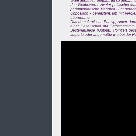
Wahl geradezu elegant. Im so genannte
des Wettbewerbs zweier politischer Ma
parlamentarische Mehrheit - übt gerade
Opposition - bereitsteht, um mit verg
übernehmen.
Das demokratische Prinzip, Ämter durc
einer Gesellschaft auf Selbstbestimm
Bestenauslese (Output). Pointiert ges
fingierte oder angemaßte wie bei der He