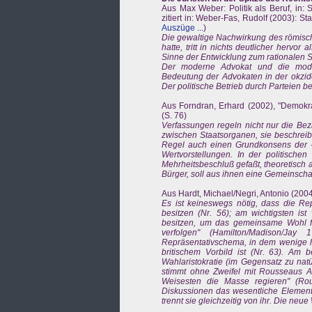
Aus Max Weber: Politik als Beruf, in:
zitiert in: Weber-Fas, Rudolf (2003): 
Auszüge ...
)
Die gewaltige Nachwirkung des römisch
hatte, tritt in nichts deutlicher hervor
Sinne der Entwicklung zum rationalen St
Der moderne Advokat und die mode
Bedeutung der Advokaten in der okziden
Der politische Betrieb durch Parteien b
Aus Forndran, Erhard (2002), "Demokr
(S. 76)
Verfassungen regeln nicht nur die Be
zwischen Staatsorganen, sie beschreibe
Regel auch einen Grundkonsens der -
Wertvorstellungen. In der politische
Mehrheitsbeschluß gefaßt, theoretisch 
Bürger, soll aus ihnen eine Gemeinsch
Aus Hardt, Michael/Negri, Antonio (2004
Es ist keineswegs nötig, dass die Rep
besitzen (Nr. 56); am wichtigsten is
besitzen, um das gemeinsame Wohl f
verfolgen" (Hamilton/Madison/Ja
Repräsentativschema, in dem wenige he
britischem Vorbild ist (Nr. 63). Am 
Wahlaristokratie (im Gegensatz zu nat
stimmt ohne Zweifel mit Rousseaus An
Weisesten die Masse regieren" (Ro
Diskussionen das wesentliche Element 
trennt sie gleichzeitig von ihr. Die ne