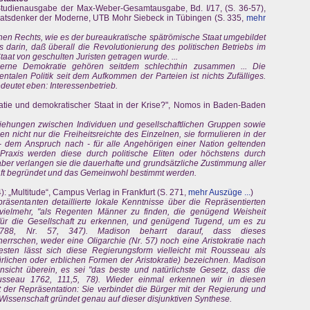
 Studienausgabe der Max-Weber-Gesamtausgabe, Bd. I/17, (S. 36-57),
Staatsdenker der Moderne, UTB Mohr Siebeck in Tübingen (S. 335,
mehr
en Rechts, wie es der bureaukratische spätrömische Staat umgebildet
 als darin, daß überall die Revolutionierung des politischen Betriebs im
aat von geschulten Juristen getragen wurde. ...
rne Demokratie gehören seitdem schlechthin zusammen ... Die
talen Politik seit dem Aufkommen der Parteien ist nichts Zufälliges.
edeutet eben: Interessenbetrieb.
atie und demokratischer Staat in der Krise?", Nomos in Baden-Baden
ziehungen zwischen Individuen und gesellschaftlichen Gruppen sowie
n nicht nur die Freiheitsreichte des Einzelnen, sie formulieren in der
 dem Anspruch nach - für alle Angehörigen einer Nation geltenden
n Praxis werden diese durch politische Eliten oder höchstens durch
aber verlangen sie die dauerhafte und grundsätzliche Zustimmung aller
aft begründet und das Gemeinwohl bestimmt werden.
): „Multitude“, Campus Verlag in Frankfurt (S. 271,
mehr Auszüge ...
)
räsentanten detaillierte lokale Kenntnisse über die Repräsentierten
t vielmehr, "als Regenten Männer zu finden, die genügend Weisheit
ür die Gesellschaft zu erkennen, und genügend Tugend, um es zu
y 1788, Nr. 57, 347). Madison beharrt darauf, dass dieses
rrschen, weder eine Oligarchie (Nr. 57) noch eine Aristokratie nach
besten lässt sich diese Regierungsform vielleicht mit Rousseau als
ürlichen oder erblichen Formen der Aristokratie) bezeichnen. Madison
sicht überein, es sei "das beste und natürlichste Gesetz, dass die
usseau 1762, 111,5, 78). Wieder einmal erkennen wir in diesen
der Repräsentation: Sie verbindet die Bürger mit der Regierung und
ue Wissenschaft gründet genau auf dieser disjunktiven Synthese.