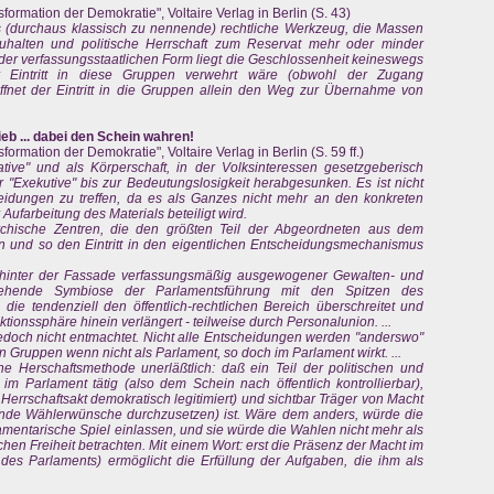
ormation der Demokratie", Voltaire Verlag in Berlin (S. 43)
as (durchaus klassisch zu nennende) rechtliche Werkzeug, die Massen
zuhalten und politische Herrschaft zum Reservat mehr oder minder
er verfassungsstaatlichen Form liegt die Geschlossenheit keineswegs
er Eintritt in diese Gruppen verwehrt wäre (obwohl der Zugang
öffnet der Eintritt in die Gruppen allein den Weg zur Übernahme von
eb ... dabei den Schein wahren!
ormation der Demokratie", Voltaire Verlag in Berlin (S. 59 ff.)
ative" und als Körperschaft, in der Volksinteressen gesetzgeberisch
 "Exekutive" bis zur Bedeutungslosigkeit herabgesunken. Es ist nicht
eidungen zu treffen, da es als Ganzes nicht mehr an den konkreten
ufarbeitung des Materials beteiligt wird.
rchische Zentren, die den größten Teil der Abgeordneten aus dem
n und so den Eintritt in den eigentlichen Entscheidungsmechanismus
- hinter der Fassade verfassungsmäßig ausgewogener Gewalten- und
ehende Symbiose der Parlamentsführung mit den Spitzen des
die tendenziell den öffentlich-rechtlichen Bereich überschreitet und
tionssphäre hinein verlängert - teilweise durch Personalunion. ...
jedoch nicht entmachtet. Nicht alle Entscheidungen werden "anderswo"
en Gruppen wenn nicht als Parlament, so doch im Parlament wirkt. ...
he Herschaftsmethode unerläßtlich: daß ein Teil der politischen und
r im Parlament tätig (also dem Schein nach öffentlich kontrollierbar),
Herrschaftsakt demokratisch legitimiert) und sichtbar Träger von Macht
tende Wählerwünsche durchzusetzen) ist. Wäre dem anders, würde die
lamentarische Spiel einlassen, und sie würde die Wahlen nicht mehr als
chen Freiheit betrachten. Mit einem Wort: erst die Präsenz der Macht im
des Parlaments) ermöglicht die Erfüllung der Aufgaben, die ihm als