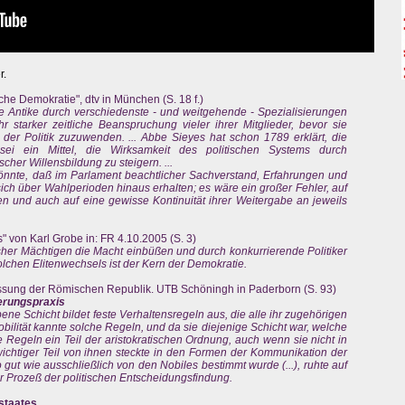
r.
che Demokratie", dtv in München (S. 18 f.)
 die Antike durch verschiedenste - und weitgehende - Spezialisierungen
r starker zeitliche Beanspruchung vieler ihrer Mitglieder, bevor sie
er Politik zuzuwenden. ... Abbe Sieyes hat schon 1789 erklärt, die
sei ein Mittel, die Wirksamkeit des politischen Systems durch
cher Willensbildung zu steigern. ...
könnte, daß im Parlament beachtlicher Sachverstand, Erfahrungen und
über Wahlperioden hinaus erhalten; es wäre ein großer Fehler, auf
n und auch auf eine gewisse Kontinuität ihrer Weitergabe an jeweils
 von Karl Grobe in: FR 4.10.2005 (S. 3)
sher Mächtigen die Macht einbüßen und durch konkurrierende Politiker
olchen Elitenwechsels ist der Kern der Demokratie.
assung der Römischen Republik. UTB Schöningh in Paderborn (S. 93)
erungspraxis
ne Schicht bildet feste Verhaltensregeln aus, die alle ihr zugehörigen
ilität kannte solche Regeln, und da sie diejenige Schicht war, welche
e Regeln ein Teil der aristokratischen Ordnung, auch wenn sie nicht in
wichtiger Teil von ihnen steckte in den Formen der Kommunikation der
o gut wie ausschließlich von den Nobiles bestimmt wurde (...), ruhte auf
 Prozeß der politischen Entscheidungsfindung.
sstaates