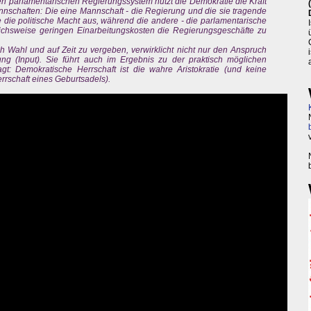
n parlamentarischen Regierungssystem nutzt die Demokratie die Kraft
nnschaften: Die eine Mannschaft - die Regierung und die sie tragende
 die politische Macht aus, während die andere - die parlamentarische
leichsweise geringen Einarbeitungskosten die Regierungsgeschäfte zu
h Wahl und auf Zeit zu vergeben, verwirklicht nicht nur den Anspruch
ung (Input). Sie führt auch im Ergebnis zu der praktisch möglichen
agt: Demokratische Herrschaft ist die wahre Aristokratie (und keine
rrschaft eines Geburtsadels).