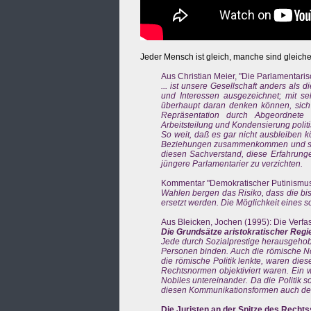
Jeder Mensch ist gleich, manche sind gleiche
Aus Christian Meier, "Die Parlamentaris
... ist unsere Gesellschaft anders als
und Interessen ausgezeichnet; mit seh
überhaupt daran denken können, sich d
Repräsentation durch Abgeordnete 
Arbeitsteilung und Kondensierung politis
So weit, daß es gar nicht ausbleiben 
Beziehungen zusammenkommen und sich 
diesen Sachverstand, diese Erfahrunge
jüngere Parlamentarier zu verzichten.
Kommentar "Demokratischer Putinismus"
Wahlen bergen das Risiko, dass die bi
ersetzt werden. Die Möglichkeit eines s
Aus Bleicken, Jochen (1995): Die Verf
Die Grundsätze aristokratischer Regi
Jede durch Sozialprestige herausgehobe
Personen binden. Auch die römische Nob
die römische Politik lenkte, waren dies
Rechtsnormen objektiviert waren. Ein 
Nobiles untereinander. Da die Politik s
diesen Kommunikationsformen auch der
Die Juristen an der Spitze des Recht