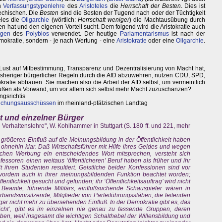
en
Verfassungstypenlehre
des
Aristoteles
die
Herrschaft der Besten
. Dies ist
echischen. Die
Besten
sind die Besten der Tugend nach oder der Tüchtigkeit
eles die
Oligarchie
(wörtlich:
Herrschaft weniger
) die Machtausübung durch
en hat und den eigenen Vorteil sucht. Dem folgend wird die Aristokratie auch
ngen
des
Polybios
verwendet. Der heutige
Parlamentarismus
ist nach der
okratie, sondern - je nach Wertung - eine
Aristokratie
oder eine
Oligarchie
.
 Lust auf Mitbestimmung, Transparenz und Dezentralisierung von Macht hat,
bisheriger bürgerlicher Regeln durch die AfD abzuwehren, nutzen CDU, SPD,
okratie abbauen. Sie machen also die Arbeit der AfD selbst, um vermeintlich
ußen als Vorwand, um vor allem sich selbst mehr Macht zuzuschanzen?
ngsrichtis
suchungsausschüssen
im rheinland-pfälzischen Landtag
t und einzelner Bürger
 Verhaltenslehre", W. Kohlhammer in Stuttgart (S. 180 ff. und 221, mehr
 größeren Einfluß auf die Meinungsbildung in der Öffentlichkeit haben
ohnehin klar. Daß Wirtschaftsführer mit Hilfe ihres Geldes und wegen
tlichen Werbung ein entscheidendes Wort mitsprechen, versteht sich
fessoren einen weitaus ‘öffentlicheren’ Beruf haben als früher und ihr
ihren Studenten resultiert. Geistliche beider Konfessionen sind vor
 vordem auch in ihrer meinungsbildenden Funktion beachtet worden;
ntlichkeit gesucht und gefunden; ihr ‘Öffentlichkeitsauftrag’ wird nicht
nde Beamte, führende Militärs, einflußsuchende Schauspieler wären in
ndsvorsitzende, Mitglieder von Parteiführungsstäben, die leitenden
 gar nicht mehr zu übersehenden Einfluß. In der Demokratie gibt es, das
hicht’, gibt es im einzelnen nie genau zu fassende Gruppen, deren
ben, weil insgesamt die wichtigen Schalthebel der Willensbildung und