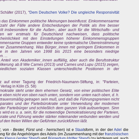
Schäfer (2017), "
Dem Deutschen Volke? Die ungleiche Responsivität
s das Einkommen politische Meinungen beeinflusst. Einkommensarme
zahl der Fälle andere Entscheidungen der Politik als ihre besser
lt insbesondere für die Außen-, aber auch für die Wirtschafts- und
nten wir erstmals für Deutschland nachweisen, dass politische
heinlichkeit mit den Einstellungen höherer Einkommensgruppen
ommensarme Gruppen entweder keine systematische Übereinstimmung
gativer Zusammenhang. Was Bürger_innen mit geringem Einkommen in
tte in den Jahren von 1998 bis 2015 eine besonders niedrige
. ...
nteil von Akademiker_innen auffällig, aber auch die Berufsstruktur
ölkerung ab.8 Wie Carnes (2013) und Carnes und Lupu (2015) zeigen,
iedlichen sozialen Klassen unterschiedliche Positionen in der
auf einer Tagung der Friedrich-Naumann-Stiftung, in: "Parteien,
Verlag in Köln (S. 58)
mokratie steht unter dem ehernen Gesetz, von einer politischen Elite
e eben nicht von oben nach unten, sondern von unten nach oben, d. h.
rtrauensmäßig getragen sein muß, und daß die Führungsgremien nicht
eiapparates und der Parteibürokratie unter Verwendung der modernen
 der Parteibürger und schließlich dem ganzen Volk aufzuerlegen. Sinn
ird es u. a. sein, für die notwendige Demokratisierung der Parteien,
kratie und Führung wieder stärker miteinander verbunden werden und
uf den freien Willen der Geführten zurückführen läßt.
t
, von
- Bester, Fürst
und -
herrschen
) ist e
Staat
sform, in der der
Adel
die
ng für die Angehörigen des Adels (im Zusammenhang mit der
französischen
 zu
Klerus
(
erster Stand
) und
Bürgertum
(
dritter Stand
) (zu letzterem vgl. auch