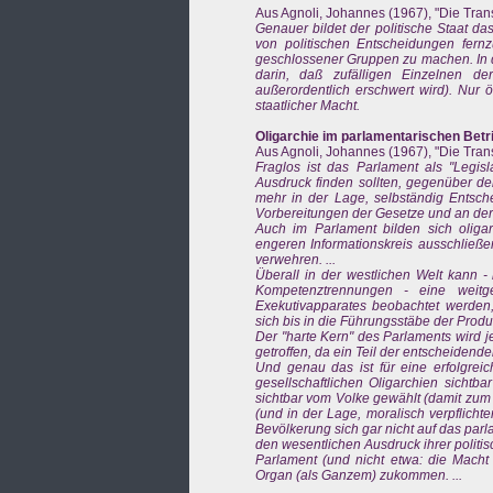
Aus Agnoli, Johannes (1967), "Die Transf
Genauer bildet der politische Staat d
von politischen Entscheidungen fern
geschlossener Gruppen zu machen. In d
darin, daß zufälligen Einzelnen d
außerordentlich erschwert wird). Nur 
staatlicher Macht.
Oligarchie im parlamentarischen Betri
Aus Agnoli, Johannes (1967), "Die Transf
Fraglos ist das Parlament als "Legisl
Ausdruck finden sollten, gegenüber der
mehr in der Lage, selbständig Entsch
Vorbereitungen der Gesetze und an der A
Auch im Parlament bilden sich oliga
engeren Informationskreis ausschließe
verwehren. ...
Überall in der westlichen Welt kann 
Kompetenztrennungen - eine weitg
Exekutivapparates beobachtet werden, 
sich bis in die Führungsstäbe der Produk
Der "harte Kern" des Parlaments wird 
getroffen, da ein Teil der entscheidend
Und genau das ist für eine erfolgreic
gesellschaftlichen Oligarchien sichtba
sichtbar vom Volke gewählt (damit zum 
(und in der Lage, moralisch verpflich
Bevölkerung sich gar nicht auf das par
den wesentlichen Ausdruck ihrer politis
Parlament (und nicht etwa: die Macht 
Organ (als Ganzem) zukommen. ...