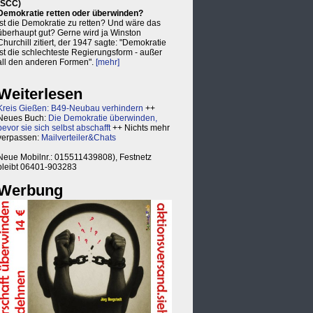
(SCC)
Demokratie retten oder überwinden?
Ist die Demokratie zu retten? Und wäre das
überhaupt gut? Gerne wird ja Winston
Churchill zitiert, der 1947 sagte: "Demokratie
ist die schlechteste Regierungsform - außer
all den anderen Formen".
[mehr]
Weiterlesen
Kreis Gießen: B49-Neubau verhindern
++
Neues Buch:
Die Demokratie überwinden,
bevor sie sich selbst abschafft
++ Nichts mehr
verpassen:
Mailverteiler&Chats
Neue Mobilnr.: 015511439808), Festnetz
bleibt 06401-903283
Werbung