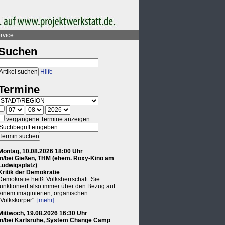
rvice
Suchen
Hilfe
Termine
vergangene Termine anzeigen
Montag, 10.08.2026 18:00 Uhr
in/bei Gießen, THM (ehem. Roxy-Kino am
Ludwigsplatz)
Kritik der Demokratie
Demokratie heißt Volksherrschaft. Sie
funktioniert also immer über den Bezug auf
einem imaginierten, organischen
"Volkskörper".
[mehr]
Mittwoch, 19.08.2026 16:30 Uhr
in/bei Karlsruhe, System Change Camp