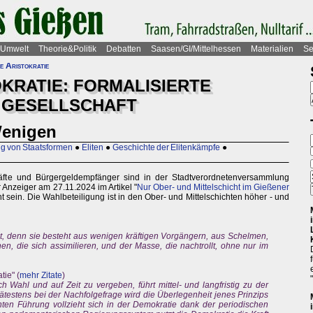
Umwelt
Theorie&Politik
Debatten
Saasen/GI/Mittelhessen
Materialien
Se
e Aristokratie
KRATIE: FORMALISIERTE
R GESELLSCHAFT
Wenigen
g von Staatsformen
●
Eliten
●
Geschichte der Elitenkämpfe
●
räfte und Bürgergeldempfänger sind in der Stadtverordnetenversammlung
 Anzeiger am 27.11.2024 im Artikel "
Nur Ober- und Mittelschicht im Gießener
icht sein. Die Wahlbeteiligung ist in den Ober- und Mittelschichten höher - und
ität, denn sie besteht aus wenigen kräftigen Vorgängern, aus Schelmen,
, die sich assimilieren, und der Masse, die nachtrollt, ohne nur im
ie" (
mehr Zitate
)
 Wahl und auf Zeit zu vergeben, führt mittel- und langfristig zu der
testens bei der Nachfolgefrage wird die Überlegenheit jenes Prinzips
hten Führung vollzieht sich in der Demokratie dank der periodischen