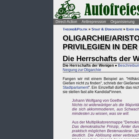
Direct-Action
Antirepression
Organisierung
Theorie&Politik
»
Staat & Demokratie
»
Eher ein
OLIGARCHIE/ARISTO
PRIVILEGIEN IN DE
Die Herrschafts der 
Die Herrschafts der Wenigen
●
Beschreibun
Neigung zur Oligarchie
Fangen wir mit einem Beispiel an. "Hilfsk
Gießen nicht zu finden", schrieb der Gießener
Stadtparlament
". Ein Einzelfall dürfte das n
sie stellen fast alle Kandidat*innen.
Johann Wolfgang von Goethe
Nichts ist widerwärtiger als die Major
die sich akkommodieren, aus Schwachen
mindesten zu wissen, was sie will.
Aus der Multiplikatorenmappe "Demokrat
Das demokratische Prinzip, Ämter durch
praktisch möglichen Bestenauslese. Spä
deutlich. Die Ablösung einer verbrauc