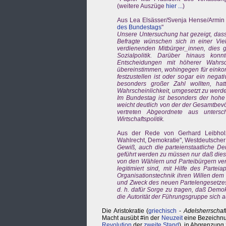
(weitere Auszüge
hier ...
)
Aus Lea Elsässer/Svenja Hense/Armin 
des Bundestags
"
Unsere Untersuchung hat gezeigt, das
Befragte wünschen sich in einer Viel
verdienenden Mitbürger_innen, dies gi
Sozialpolitik. Darüber hinaus kon
Entscheidungen mit höherer Wahrsc
übereinstimmen, wohingegen für eink
festzustellen ist oder sogar ein ne
besonders großer Zahl wollten, ha
Wahrscheinlichkeit, umgesetzt zu werden
Im Bundestag ist besonders der hohe A
weicht deutlich von der der Gesamtbev
vertreten Abgeordnete aus untersch
Wirtschaftspolitik.
Aus der Rede von Gerhard Leibholz 
Wahlrecht, Demokratie", Westdeutscher 
Gewiß, auch die parteienstaatliche De
geführt werden zu müssen nur daß dies
von den Wählern und Parteibürgern ve
legitimiert sind, mit Hilfe des Part
Organisationstechnik ihren Willen dem
und Zweck des neuen Partelengesetzes w
d. h. dafür Sorge zu tragen, daß Demo
die Autorität der Führungsgruppe sich a
Die Aristokratie (
griechisch
-
Adelsherrschaf
Macht ausübt #in der
Neuzeit
eine Bezeichnu
Revolution
der
zweite Stand
), in Abgrenzung