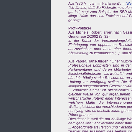
Aus "876 Minuten im Parlament", in:
Wel
"Ich fürchte, daß die Föderalismusrefo
gut ist", sagt zum Beispiel der SPD-
klingt: Hätte das sein Fraktionschef 
gesorgt.
Profi-Politiker
Aus Michels, Robert, zitiert nach Gass
Grundrisse 2/2002 (S. 32)
In der Kunst der Versammlungslei
Einbringung von opportunen Resolutio
auszuschalten oder auch eine ihnen
Abstimmung zu veranlassen (...), sind si
Aus Papier, Hans-Jürgen, "Einer Mutpro
Professionelle Lobbyisten sind in de
Parlamentarier und deren Mitarbeit
Ministerialbürokratie - als weiterführe
bündeln häufig starke Ressourcen an S
Umfang zur Verfügung stellen. Die d
komplett ausgearbeiteter Gesetzentwürf
... Zunächst einmal ist offensichtlich
gleicher Weise von gut organisierten L
wirtschaftliche Potenz einer Interesse
welchem Maße die Interessengrupp
Waffengleichheit der verschiedenen ges
Lobbying wird es deshalb kaum geben. 
Räder geraten. ...
Dies deshalb, weil die auf vielfältig
dem geballten Sachverstand einer stark
... Abgeordnete als Person und Persönlic
*Papier war Präsident des Verfassung