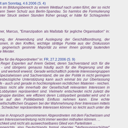
t am Sonntag, 4.6.2006 (S. 4)
rm im Bildungsbereich zu einem Wettlauf nach unten führt, der so nicht
Mann Swen Schulz aus Berlin-Spandau. So harmlos die Formulierung
Peter Struck sieben Stunden früher gesagt, er hätte für Schlagzeilen
ner, Marcus, "Emanzipation als Maßstab für jegliche Organisation" in:
tung, der Anwendung und Auslegung der Geschäftsordnung, der
nen, in den Kniffen, wichtige strittige Punkte aus der Diskussion
 gegnerisch gesinnte Majorität zu einer ihnen günstig lautenden
e Meister.
be für die Abgeordneten" in:
FR, 27.2.2006 (S. 9)
r Regel Experten auf ihrem Gebiet, deren Sachverstand sich für die
er - und übrigens genauso häufig auch für die Regierung und die
nd und wertvoll erweist. Gerade wirtschaftlich potente Interessengruppen
pezialwissen und Sachverstand, die sie der Politik in nicht geringem
iesbezügliche Unterstützung kann auch einmal bis zur Überlassung
e - auch und gerade in hochkomplexen rechtlichen Materien - reichen.
, dass nicht alle innerhalb der Gesellschaft relevanten Interessen in
obbyisten repräsentiert sind. Vielmehr entscheidet nicht zuletzt die
ngruppe darüber, wie effizient deren Lobbyarbeit gestaltet wird und in
e auf den Politikbetrieb Einfluss nehmen kann. Eine echte
ellschaftlichen Gruppen bei der Wahrnehmung ihrer Interessen mittels
Schwächer repräsentierte Interessen können so leicht auch unter die
e Weise in Anspruch genommenen Abgeordneten mit dem Fachwissen und
en Interessenvertretung nicht immer werden mithalten können. ...
hkeit und nicht als auswechselbares Glied von Parteilisten ...
sgerichts, also Deutschlands formal oberster "Verfassungsschützer"