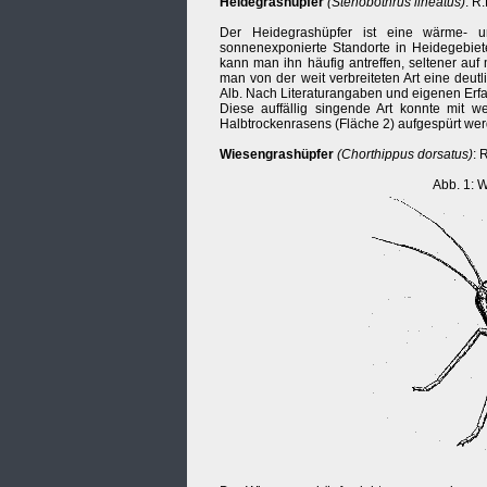
Heidegrashüpfer
(Stenobothrus lineatus)
: R
Der Heidegrashüpfer ist eine wärme- u
sonnenexponierte Standorte in Heidegebie
kann man ihn häufig antreffen, seltener a
man von der weit verbreiteten Art eine deu
Alb. Nach Literaturangaben und eigenen Erf
Diese auffällig singende Art konnte mit w
Halbtrockenrasens (Fläche 2) aufgespürt wer
Wiesengrashüpfer
(Chorthippus dorsatus)
: 
Abb. 1: 