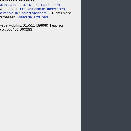
Kreis Gießen: B49-Neubau verhindern
++
Neues Buch:
Die Demokratie überwinden,
bevor sie sich selbst abschafft
++ Nichts mehr
verpassen:
Mailverteiler&Chats
Neue Mobilnr.: 015511439808), Festnetz
bleibt 06401-903283