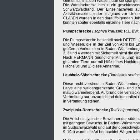
Gemeinsam ist den Wiesen, daß sie spät ge
Die Wanstschrecke besitzt ein geschlossen
Schwarzwaldrand. Der Einzelnachweis au
Aktivitätsmaximum der Imagines zur Unter
CLAßEN wurden in den darauffolgenden Jahre
konnten später ebenfalls einzelne Tiere na
Plumpschrecke
(Isophya kraussii)
: R.L. BW:
Die Plumpschrecke besiedelt nach DETZEL (1
und Wiesen, die in der Zeit von April bis 
größeren Vorkommen in Baden-Württemberg au
2, 3 und 4 werden mit Sicherheit nicht die ei
Nach HERMANN (mündliche Mit teilung) ist 
getarnten Tiere nur mit Hilfe eines Hochfre
Fläche 8c und 2) diese Annahme.
Laubholz-Säbelschrecke
(Barbitistes serric
Diese recht verstreut in Baden-Württemberg
Larve eine waldangrenzende Gras- und Krau
mäßig wärmeliebend. Aufgrund der versteckt
Verbreitung nur unzureichend dokumentiert
in Verbindung stehen.
Zweipunkt-Dornschrecke
(Tetrix bipunctata)
Die Art ist ein typischer Bewohner der südd
mit geringem Bewuchs. In Baden- Württemberg
im Südschwarzwald und auf der oberschwäbis
9, 10a) wurde die Art beobachtet. Wegen feh