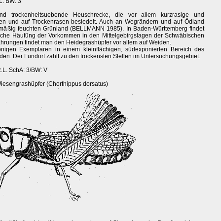
.L. BW: 3
nd trockenheitsuebende Heuschrecke, die vor allem kurzrasige und
ten und auf Trockenrasen besiedelt. Auch an Wegrändern und auf Ödland
uf mäßig feuchten Grünland (BELLMANN 1985). In Baden-Württemberg findet
tliche Häufüng der Vorkommen in den Mittelgebirgslagen der Schwäbischen
ahrungen findet man den Heidegrashüpfer vor allem auf Weiden.
enigen Exemplaren in einem kleinflächigen, südexponierten Bereich des
den. Der Fundort zahlt zu den trockensten Stellen im Untersuchungsgebiet.
R.L. SchA: 3/BW: V
Wiesengrashüpfer (Chorthippus dorsatus)