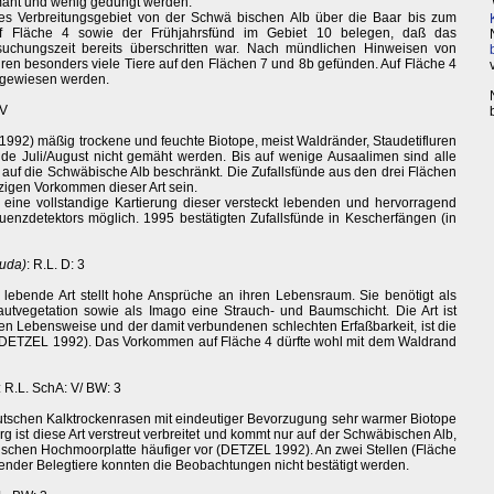
mäht und wenig gedüngt werden.
es Verbreitungsgebiet von der Schwä bischen Alb über die Baar bis zum
f Fläche 4 sowie der Frühjahrsfünd im Gebiet 10 belegen, daß das
suchungszeit bereits überschritten war. Nach mündlichen Hinweisen von
n besonders viele Tiere auf den Flächen 7 und 8b gefünden. Auf Fläche 4
chgewiesen werden.
 V
992) mäßig trockene und feuchte Biotope, meist Waldränder, Staudetifluren
Ende Juli/August nicht gemäht werden. Bis auf wenige Ausaalimen sind alle
f die Schwäbische Alb beschränkt. Die Zufallsfünde aus den drei Flächen
nzigen Vorkommen dieser Art sein.
eine vollstandige Kartierung dieser versteckt lebenden und hervorragend
quenzdetektors möglich. 1995 bestätigten Zufallsfünde in Kescherfängen (in
auda)
: R.L. D: 3
 lebende Art stellt hohe Ansprüche an ihren Lebensraum. Sie benötigt als
tvegetation sowie als Imago eine Strauch- und Baumschicht. Die Art ist
en Lebensweise und der damit verbundenen schlechten Erfaßbarkeit, ist die
 (DETZEL 1992). Das Vorkommen auf Fläche 4 dürfte wohl mit dem Waldrand
: R.L. SchA: V/ BW: 3
eutschen Kalktrockenrasen mit eindeutiger Bevorzugung sehr warmer Biotope
 ist diese Art verstreut verbreitet und kommt nur auf der Schwäbischen Alb,
chen Hochmoorplatte häufiger vor (DETZEL 1992). An zwei Stellen (Fläche
lender Belegtiere konnten die Beobachtungen nicht bestätigt werden.