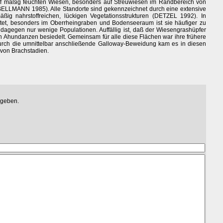
f mäßig feuchten Wiesen, besonders auf Streuwiesen im Randbereich von
BELLMANN 1985). Alle Standorte sind gekennzeichnet durch eine extensive
ßig nahrstoffreichen, lückigen Vegetationsstrukturen (DETZEL 1992). In
eitet, besonders im Oberrheingraben und Bodenseeraum ist sie häufiger zu
 dagegen nur wenige Populationen. Auffällig ist, daß der Wiesengrashüpfer
en Ahundanzen besiedelt. Gemeinsam für alle diese Flächen war ihre frühere
rch die umnittelbar anschließende Galloway-Beweidung kam es in diesen
 von Brachstadien.
egeben.