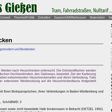
Umwelt
Theorie&Politik
Debatten
Saasen/GI/Mittelhessen
Materialien
Se
cken
tungsmustern und Beständen
Weiden nach Heuschrecken untersucht. Die Grünlandflächen werden
tischen Hochlandrindem, den Galloways, beweidet. Ziel der Kartierung
m Gebiet vorkommenden Heuschreckenarten und deren Verbreitung. Falls
der extensiven Weidenutzung auf die Heuschreckenfauna festgestellt
it Ihren Biotopansprüchen, ihren Verbreitungen in Baden-Württemberg und
.L. SchA/BW/D: 3
sen sowie nicht beweidete Halb trockenrasen in Betracht (DETZEL 1992).