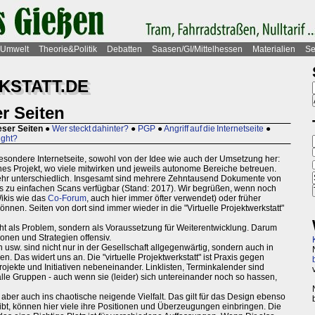
Umwelt
Theorie&Politik
Debatten
Saasen/GI/Mittelhessen
Materialien
Se
STATT.DE
r Seiten
eser Seiten
●
Wer steckt dahinter?
●
PGP
●
Angriff auf die Internetseite
●
ight?
z besondere Internetseite, sowohl von der Idee wie auch der Umsetzung her:
ffenes Projekt, wo viele mitwirken und jeweils autonome Bereiche betreuen.
ehr unterschiedlich. Insgesamt sind mehrere Zehntausend Dokumente von
is zu einfachen Scans verfügbar (Stand: 2017). Wir begrüßen, wenn noch
Wikis wie das
Co-Forum
, auch hier immer öfter verwendet) oder früher
können. Seiten von dort sind immer wieder in die "Virtuelle Projektwerkstatt"
ht als Problem, sondern als Voraussetzung für Weiterentwicklung. Darum
ionen und Strategien offensiv.
sw. sind nicht nur in der Gesellschaft allgegenwärtig, sondern auch in
Das widert uns an. Die "virtuelle Projektwerkstatt" ist Praxis gegen
rojekte und Initiativen nebeneinander. Linklisten, Terminkalender sind
alle Gruppen - auch wenn sie (leider) sich untereinander noch so hassen,
, aber auch ins chaotische neigende Vielfalt. Das gilt für das Design ebenso
 gibt, können hier viele ihre Positionen und Überzeugungen einbringen. Die