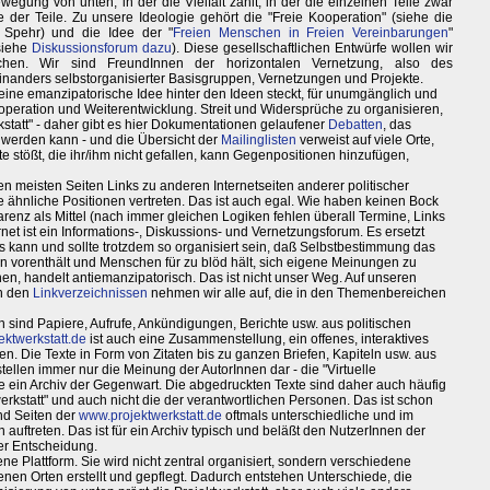
Bewegung von unten, in der die Vielfalt zählt, in der die einzelnen Teile zwar
e der Teile. Zu unsere Ideologie gehört die "Freie Kooperation" (siehe die
 Spehr) und die Idee der "
Freien Menschen in Freien Vereinbarungen
"
siehe
Diskussionsforum dazu
). Diese gesellschaftlichen Entwürfe wollen wir
lichen. Wir sind FreundInnen der horizontalen Vernetzung, also des
teinanders selbstorganisierter Basisgruppen, Vernetzungen und Projekte.
eine emanzipatorische Idee hinter den Ideen steckt, für unumgänglich und
operation und Weiterentwicklung. Streit und Widersprüche zu organisieren,
rkstatt" - daher gibt es hier Dokumentationen gelaufener
Debatten
, das
rt werden kann - und die Übersicht der
Mailinglisten
verweist auf viele Orte,
xte stößt, die ihr/ihm nicht gefallen, kann Gegenpositionen hinzufügen,
 den meisten Seiten Links zu anderen Internetseiten anderer politischer
e ähnliche Positionen vertreten. Das ist auch egal. Wie haben keinen Bock
parenz als Mittel (nach immer gleichen Logiken fehlen überall Termine, Links
rnet ist ein Informations-, Diskussions- und Vernetzungsforum. Es ersetzt
s kann und sollte trotzdem so organisiert sein, daß Selbstbestimmung das
en vorenthält und Menschen für zu blöd hält, sich eigene Meinungen zu
ionen, handelt antiemanzipatorisch. Das ist nicht unser Weg. Auf unseren
in den
Linkverzeichnissen
nehmen wir alle auf, die in den Themenbereichen
en sind Papiere, Aufrufe, Ankündigungen, Berichte usw. aus politischen
ktwerkstatt.de
ist auch eine Zusammenstellung, ein offenes, interaktives
en. Die Texte in Form von Zitaten bis zu ganzen Briefen, Kapiteln usw. aus
llen immer nur die Meinung der AutorInnen dar - die "Virtuelle
. wie ein Archiv der Gegenwart. Die abgedruckten Texte sind daher auch häufig
werkstatt" und auch nicht die der verantwortlichen Personen. Das ist schon
end Seiten der
www.projektwerkstatt.de
oftmals unterschiedliche und im
auftreten. Das ist für ein Archiv typisch und beläßt den NutzerInnen der
der Entscheidung.
ffene Plattform. Sie wird nicht zentral organisiert, sondern verschiedene
en Orten erstellt und gepflegt. Dadurch entstehen Unterschiede, die