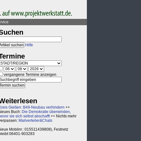
rvice
Suchen
Hilfe
Termine
vergangene Termine anzeigen
Weiterlesen
Kreis Gießen: B49-Neubau verhindern
++
Neues Buch:
Die Demokratie überwinden,
bevor sie sich selbst abschafft
++ Nichts mehr
verpassen:
Mailverteiler&Chats
Neue Mobilnr.: 015511439808), Festnetz
bleibt 06401-903283