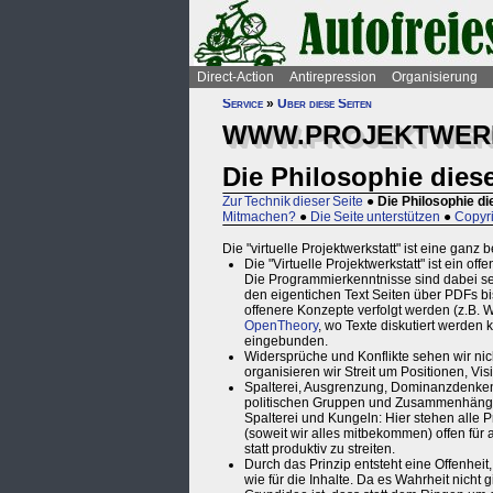
Direct-Action
Antirepression
Organisierung
Service
»
Über diese Seiten
WWW.PROJEKTWERK
Die Philosophie diese
Zur Technik dieser Seite
●
Die Philosophie di
Mitmachen?
●
Die Seite unterstützen
●
Copyr
Die "virtuelle Projektwerkstatt" ist eine gan
Die "Virtuelle Projektwerkstatt" ist ein o
Die Programmierkenntnisse sind dabei s
den eigentichen Text Seiten über PDFs b
offenere Konzepte verfolgt werden (z.B. 
OpenTheory
, wo Texte diskutiert werden 
eingebunden.
Widersprüche und Konflikte sehen wir nic
organisieren wir Streit um Positionen, Vis
Spalterei, Ausgrenzung, Dominanzdenken u
politischen Gruppen und Zusammenhängen. 
Spalterei und Kungeln: Hier stehen alle P
(soweit wir alles mitbekommen) offen für 
statt produktiv zu streiten.
Durch das Prinzip entsteht eine Offenheit
wie für die Inhalte. Da es Wahrheit nicht