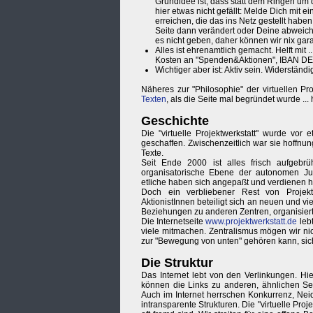
Grundidee ist, dass statt dem Ringen um d
hier etwas nicht gefällt: Melde Dich mit 
erreichen, die das ins Netz gestellt haben
Seite dann verändert oder Deine abweiche
es nicht geben, daher können wir nix gara
Alles ist ehrenamtlich gemacht. Helft mit .
Kosten an "Spenden&Aktionen", IBAN DE29
Wichtiger aber ist: Aktiv sein. Widerständ
Näheres zur "Philosophie" der virtuellen Pr
Texten
, als die Seite mal begründet wurde ..
Geschichte
Die "virtuelle Projektwerkstatt" wurde vor 
geschaffen. Zwischenzeitlich war sie hoffnung
Texte.
Seit Ende 2000 ist alles frisch aufgebr
organisatorische Ebene der autonomen J
etliche haben sich angepaßt und verdienen 
Doch ein verbliebener Rest von Projekt
AktionistInnen beteiligt sich an neuen und vie
Beziehungen zu anderen Zentren, organisiert
Die Internetseite
www.projektwerkstatt.de
lebt
viele mitmachen. Zentralismus mögen wir nicht
zur "Bewegung von unten" gehören kann, sich
Die Struktur
Das Internet lebt von den Verlinkungen. Hi
können die Links zu anderen, ähnlichen Seite
Auch im Internet herrschen Konkurrenz, Ne
intransparente Strukturen. Die "virtuelle Proj