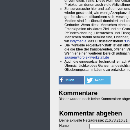
unvermeidlich sind. Diese Form der Organ
Projekte, an denen auch viele AktivistInnen
Zensurversuche hier und auf den von uns 
wieder geschockt, wie wenig Akzeptanz der
greifen sich an, diffamieren sich, verwe
Medien sind fast überall dominiert und z
Gedanke: Wenn diese Menschen einmal an
Emanzipation als klares Ziel und als Grun
Pfründesicherung, Hierarchien und Ellbog
Menschen darum bemüht sind, Offenheit, D
wir
Indymedia
, das Diskussionsforum "
Op
Die "Virtuelle Projektwerkstatt" ist ein of
die die Idee der transparenten, offenen Ve
Wer hier einen weiteren Bereich aufmache
saasen@projektwerkstatt.de
Auch die eingesetzte Technik ist je nach
Übersichtlichkeit des Ganzen angesichts so
Gliederungsstammbäume zu entwickeln od
Kommentare
Bisher wurden noch keine Kommentare abg
Kommentar abgeben
Deine aktuelle Netzadresse: 216.73.216.31
Name