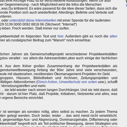
as eine Richtige Platz ist für verschiedene Auffassungen. Wenn Dir also
einer Gegenmeinung - nach Möglichkeit wird die Infos die Menschen
, was Du kritisierst. Es wäre passend für die Idee dieser Seiten, dass sich die
nde Position sich auch wiederfindet. Allerdings: Befehle und Verbote soll
ntieren.
.. oder
unterstützt diese Internetseiten
mit einer Spende für die laufenden
 5139 0000 0092 8818 06 (Stichwort: "Internet")
ig leben. Frech werden. Statt immer nur surfen.
ojektwerkstatt im folgenden Text und
hier
. Außerdem gibt es noch die
alten
. hier als nostalgischer Beitrag zum "Warum" noch einsehbar.
etlichen Jahren als Gemeinschaftsprojekt verschiedener Projektwerkstätten
slos veraltet - vor allem die Adressenlisten,aber auch einige der fachlichen
üht. Aus dem früher großen Zusammenhang der Projektwerkstätten als
ugendumweltbewegung Anfang der 90er Jahre sind viele verschwunden,
heute mit staatsnahen, neoliberalen Ökomanagement-Projekten ihr Geld.
gruppen, Häusern, Bibliotheken und Archiven, Zeitungsprojekten und
lfältigen Aktionsformen (
Direct-Action
,
Umweltschutz von unten
usw.), schafft
 Vernetzungstreffen und mehr.
 ... sie lebt wieder nach einem langen Durchhänger. Und sie lebt davon, daß
 - darum ist hier Platz, daß Projekte, Initiativen, Netzwerke und alles, was
 eigene Bereiche einrichtet.
er ist weniger als sonstwo nötig, alles selbst zu machen. Zu jedem Thema
n gelegt werden. Doch leider, leider ... das wird meist nicht verwirklicht.
id, gegenseitige Aus- und Abgrenzung, Dominanzgehabe, Diffamierung oder
ektwerkstatt" begreift sich als Teil politischer Bewegung, deren Strategien uns