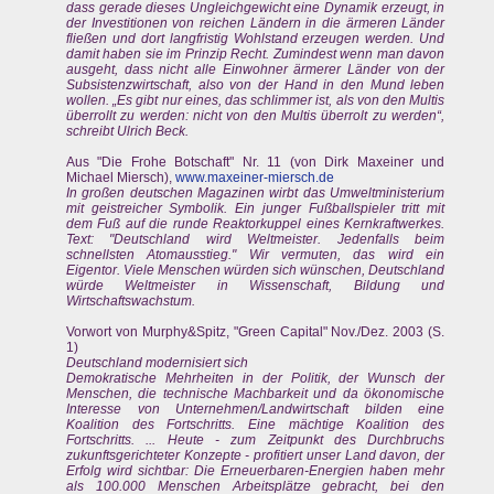
dass gerade dieses Ungleichgewicht eine Dynamik erzeugt, in
der Investitionen von reichen Ländern in die ärmeren Länder
fließen und dort langfristig Wohlstand erzeugen werden. Und
damit haben sie im Prinzip Recht. Zumindest wenn man davon
ausgeht, dass nicht alle Einwohner ärmerer Länder von der
Subsistenzwirtschaft, also von der Hand in den Mund leben
wollen. „Es gibt nur eines, das schlimmer ist, als von den Multis
überrollt zu werden: nicht von den Multis überrolt zu werden“,
schreibt Ulrich Beck.
Aus "Die Frohe Botschaft" Nr. 11 (von Dirk Maxeiner und
Michael Miersch),
www.maxeiner-miersch.de
In großen deutschen Magazinen wirbt das Umweltministerium
mit geistreicher Symbolik. Ein junger Fußballspieler tritt mit
dem Fuß auf die runde Reaktorkuppel eines Kernkraftwerkes.
Text: "Deutschland wird Weltmeister. Jedenfalls beim
schnellsten Atomausstieg." Wir vermuten, das wird ein
Eigentor. Viele Menschen würden sich wünschen, Deutschland
würde Weltmeister in Wissenschaft, Bildung und
Wirtschaftswachstum.
Vorwort von Murphy&Spitz, "Green Capital" Nov./Dez. 2003 (S.
1)
Deutschland modernisiert sich
Demokratische Mehrheiten in der Politik, der Wunsch der
Menschen, die technische Machbarkeit und da ökonomische
Interesse von Unternehmen/Landwirtschaft bilden eine
Koalition des Fortschritts. Eine mächtige Koalition des
Fortschritts. ... Heute - zum Zeitpunkt des Durchbruchs
zukunftsgerichteter Konzepte - profitiert unser Land davon, der
Erfolg wird sichtbar: Die Erneuerbaren-Energien haben mehr
als 100.000 Menschen Arbeitsplätze gebracht, bei den