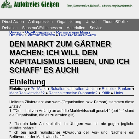
Direct-Action
Antirepression
Organisierung
Umwelt
Theorie&Politik
Debatten
Saasen/GI/Mittelhessen
Materialien
Service
Umwelt
»
Öko-Kapitalismus
»
Ruf nach mehr Markt
Debatten
»
Weitere Debatten
»
Linke pro Markt/Kapital
DEN MARKT ZUM GÄRTNER
MACHEN: ICH WILL DEN
KAPITALISMUS LIEBEN, UND ICH
SCHAFF' ES AUCH!
Einleitung
Einleitung
●
Pro Markt
●
Schaffen-statt-raffen-Unsinn
●
Rettet die Banken
●
Mehr Realwirtschaft?
●
Retter alternative Ökonomie?
●
Kritik
●
Links
Heiteres Zitateraten: Von wem (Organisation bzw. Person) stammen diese
Zitate?
1. "Die ... hat von Anfang an auf die Marktwirtschaft gesetzt." (bei "..." stand
die Organisation, die es zu erraten gilt)
2. "Ich bin kein Antikapitalist. Im Übrigen war ich nie gegen jegliche
Militäreinsätze."
" Ich bin nach realistischer Abwägung der Vor- und Nachteile ein
Befürworter der Marktwirtschaft."