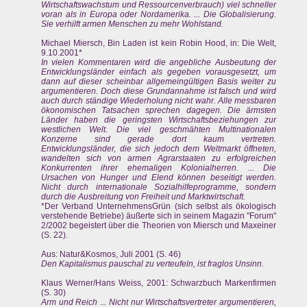
Wirtschaftswachstum und Ressourcenverbrauch) viel schneller
voran als in Europa oder Nordamerika. ... Die Globalisierung.
Sie verhilft armen Menschen zu mehr Wohlstand.
Michael Miersch, Bin Laden ist kein Robin Hood, in: Die Welt,
9.10.2001*
In vielen Kommentaren wird die angebliche Ausbeutung der
Entwicklungsländer einfach als gegeben vorausgesetzt, um
dann auf dieser scheinbar allgemeingültigen Basis weiter zu
argumentieren. Doch diese Grundannahme ist falsch und wird
auch durch ständige Wiederholung nicht wahr. Alle messbaren
ökonomischen Tatsachen sprechen dagegen. Die ärmsten
Länder haben die geringsten Wirtschaftsbeziehungen zur
westlichen Welt. Die viel geschmähten Multinationalen
Konzerne sind gerade dort kaum vertreten.
Entwicklungsländer, die sich jedoch dem Weltmarkt öffneten,
wandelten sich von armen Agrarstaaten zu erfolgreichen
Konkurrenten ihrer ehemaligen Kolonialherren. ... Die
Ursachen von Hunger und Elend können beseitigt werden.
Nicht durch internationale Sozialhilfeprogramme, sondern
durch die Ausbreitung von Freiheit und Marktwirtschaft.
*Der Verband UnternehmensGrün (sich selbst als ökologisch
verstehende Betriebe) äußerte sich in seinem Magazin "Forum"
2/2002 begeistert über die Theorien von Miersch und Maxeiner
(S. 22).
Aus: Natur&Kosmos, Juli 2001 (S. 46)
Den Kapitalismus pauschal zu verteufeln, ist fraglos Unsinn.
Klaus Werner/Hans Weiss, 2001: Schwarzbuch Markenfirmen
(S. 30)
Arm und Reich ... Nicht nur Wirtschaftsvertreter argumentieren,