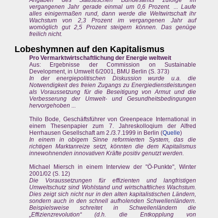
Angaben des Statistischen Bundesamts zufolge im
vergangenen Jahr gerade einmal um 0,6 Prozent. ... Laufe
alles einigermaßen rund, dann werde die Weltwirtschaft ihr
Wachstum von 2,3 Prozent im vergangenen Jahr auf
womöglich gut 2,5 Prozent steigern können. Das genüge
freilich nicht.
Lobeshymnen auf den Kapitalismus
Pro Vermarktwirtschaftlichung der Energie weltweit
Aus: Ergebnisse der Commission on Sustainable
Development, in Umwelt 6/2001, BMU Berlin (S. 373)
In der energiepolitischen Diskussion wurde u.a. die
Notwendigkeit des freien Zugangs zu Energiedienstleistungen
als Voraussetzung für die Beseitigung von Armut und die
Verbesserung der Umwelt- und Gesundheitsbedingungen
hervorgehoben ...
Thilo Bode, Geschäftsführer von Greenpeace International in
einem Thesenpapier zum 7. Jahreskolloqium der Alfred
Herrhausen Gesellschaft am 2./3.7.1999 in Berlin (
Quelle
)
In einem in obigem Sinne reformierten System, das die
richtigen Marktanreize setzt, könnten die dem Kapitalismus
innewohnenden innovativen Kräfte positiv genutzt werden.
Michael Miersch in einem Interview der "Ö-Punkte", Winter
2001/02 (S. 12)
Die Voraussetzungen für effizienten und langfristigen
Umweltschutz sind Wohlstand und wirtschaftliches Wachstum.
Dies zeigt sich nicht nur in den alten kapitalistischen Ländern,
sondern auch in den schnell aufholenden Schwellenländern.
Beispielsweise schreitet in Schwellenländern die
„Effizienzrevolution“ (d.h. die Entkopplung von