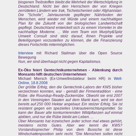
biogenen Treibstoffen bleibt die Mehrheit der Wertschöpfung in
Deutschland. Nicht bei den Herrschern der von Kriegen
zerrütteten Ländern wie Irak, Tschetschenien oder Afghanistan.
Die "Scholle", Jahrtausende gepflegter Nährboden der
Menschen, wird wieder mit Würde und einem nachhaltigen
Plan für die Zukunft von der biologischen Landwirtschaft
gepflegt. Deutschland entwickelt sich zu einem Vorreiter in die
nachhaltige Moderne. ... Wie vom Team von Murphy&Spitz
Umwelt Consult sind stolz darauf, Ihnen Projekte und
Beteiligungen vorzustellen zu können, die die Finanzierung
dieses Fortschritts mitermöglichen.
Interview
mit Richard Stallman über die Open Source
Bewegung
Nun, wir sind überhaupt nicht gegen Kapitalismus.
Ex-Öko feiert Gentechnikunternehmen
- Ablenkung durch
Monsanto hilft deutschen Unternehmen
Michael Miersch (Ex-Umweltredakteur beim HR) in
Welt-
Online, 18.8.2008
Der größte Erfolg, den die Gentechnik-Labors der KWS bisher
verzeichnen konnten, war - gemäß der Firmentradition - eine
Rübe: die Roundup-Ready-Zuckerrübe. Obwohl sie erst 2007
in den Vereinigten Staaten auf dem Markt kam, wird sie dort
bereits auf 250 000 Hektar angebaut. Ein stolzer Erfolg. Sie ist
resistent gegen ein spezielles Unkrautvernichtungsmittel. So
kann der Bauer alle konkurrierenden Wildpflanzen auf einmal
abtöten, und nur die Rübe bleibt am Leben. ...
Über Monsanto hat inzwischen jeder schon mal etwas gehört,
meistens nichts Gutes. Aber wer kennt die KWS?
Vorstandssprecher Philip von dem Bussche ist diese
Windschattenposition sehr recht. "Die Menschen sollen nicht