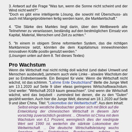
3. Antwort auf die Frage "Was tun, wenn die Sonne nicht scheint und der
Wind nicht weht?":
"Doch es gibt eine intelligente Lösung, die sowohl mit Überschuss- als
auch mit Mangelproblemen fertig werden kann, die Marktwirtschaft."
4. "Die Stärke des Marktes liegt darin, über den Wettbewerb alle
Teilnehmer zu veranlassen, beständig auf den bestmöglichen Einsatz von
Kapital, Material, Menschen und Zeit zu achten."
5. "In einem in obigem Sinne reformierten System, das die richtigen
Marktanreize setzt, könnten die dem Kapitalismus innewohnenden
innovativen Kräfte positiv genutzt werden."
(Lösungen unten auf dem 8. Teil dieses Textes)
Pro Wachstum
Wenn die Wirtschaft mal nicht richtig doll wächst (und dabei Umwelt und
Menschen ausbeutet), jammern auch viele Linke - alswäre Wachstum der
per so Erstrebenswerte. Ein Beispiel für viele: Wenn die Wirtschaft nicht
wächst, ist das schlimm. "
Lahme Ente Deutschland
" titelte die Junge Welt
am 13.1.2020 auf Seite 9 über etwas geringeres Wirtschaftswachstum.
Und weiter: "Wirtschaft 2019 kaum gewachsen". Und wenn die Wirtschaft
wächst, wird das bejubelt - zumindest bei denen, die zu den "Guten"
gezählt werden. Auch hier die Junge Welt, diesmal am 18.1.2020 auf Seite
9 und über China. Titel: "
Lokomotive der Weltwirtschaft
". Aus dem Inhalt:
Selbst einige westliche Beobachter geben sich mit Blick auf die
Entwicklung der chinesischen Wirtschaft in diesem Jahr
vorsichtig zuversichtlich gestimmt. ... Ohnehin ist China mit dem
Wachstum von 6,1 Prozent, wenngleich dies der niedrigste
Wert seit 1990 ist, weiterhin die stärkste Lokomotive der
Weltwirtschaft. ... Die deutsche Wirtschaftsleistung wuchs