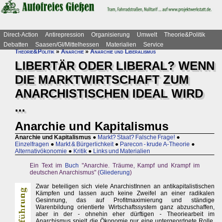
Direct-Action
Antirepression
Organisierung
Umwelt
Theorie&Politik
Debatten
Saasen/GI/Mittelhessen
Materialien
Service
Theorie&Politik
»
Anarchie
»
Anarchie und Liberalismus
LIBERTÄR ODER LIBERAL? WENN
DIE MARKTWIRTSCHAFT ZUM
ANARCHISTISCHEN IDEAL WIRD
...
Anarchie und Kapitalismus
Anarchie und Kapitalismus
●
Markt? Staat? Falsche Frage!
●
Einzelfragen
●
Markt & Bürgerlichkeit
●
Parecon - krude A-Theorie
●
Alternativökonomie
●
Kritik
●
Links und Materialien
Ein Text im
Buch
"Anarchie. Träume, Kampf und Krampf im
deutschen Anarchismus" (
Gliederung
)
Zwar beteiligen sich viele AnarchistInnen an antikapitalistischen
Kämpfen und lassen auch keine Zweifel an einer radikalen
Gesinnung, das auf Profitmaximierung und ständige
Warenbildung orientierte Wirtschaftssystem ganz abzuschaffen,
aber in der - ohnehin eher dürftigen - Theoriearbeit im
Anarchismus spielt die Ökonomie nur eine untergeordnete Rolle.