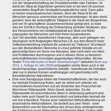
von der Vergesellschaftung der Produktionsmittel oder Fabriken. Ist
damit der Staat als Eigentümer gemeint (wie es bei dem oft synonym
verwendeten Begriff der Verstaatlichungdeutlicher wird). Dann gäbe
es keinen emanzipatorischen Gewinn, denn der Staat ist für die
Menschen genauso unerreichbar wie Konzernleitungen. Ist aber damit
gemeint, dass die wirtschaftliche Tätigkeit in die Hand der BürgerInnen
und von ihr geschaffener Zusammenschlüsse gelegt wird, so wäre
dies ein Schritt in Richtung der Entmachtung zentraler Strukturen, also
des Herausziehens von Gestaltungskraft aus Staat und Markt
zugungsten der Menschen und ihrer freien Kooperationen.
Zum Teil ebenfalls marxistischen Ursprungs, aber auch getragen von
ideologisch nicht festgelegten Menschen z.B. aus dem Bereich freier
Softwareentwicklung entstand die zunächst als "Oekonux" (Kunstwort
aus den Bestandteilen Ökonomie & Linux) geführte Debatte um ein
gleichzeitig freies (im Sinne von liberales), aber nicht mehr von Wert-
und Profitdenken durchzogenes und in diesem Sinne zu klassisch-
wirtschaftsliberalen Konzepten gegenläufiges Wirtschaften. Mit den
Texten "
Freie Menschen in freien Vereinbarungen
" (aktuelles
Buch aus
2012
,
1. Auflage im Jahr 2000
) schwappten solche Ideen auch in die
deutschsprachige, anarchistische Debatte - beeinflusste die Debatten
aber nur in kleinen Kreisen unabhängiger und gleichzeitig nicht
theoriefeindlicher AktivistInnen.
Eher eine Randgruppe bilden die FreiwirtschaftlerInnen, die hier auch
nur deshalb Erwähnung finden, weil sie selbst sich mitunter als
AnarchistInnen bezeichnen und als Vordenker den Finanzchef der
Münchener Räterepublik, Silvio Gesell, betrachten. Da die
Räterepublik mit anarchistischen Ideen in Verbindung gebracht wird,
halten viele auch Gesell für anarchistisch und betrachten deshalb die
von ihm entworfene Theorie einer natürlichen Wirtschaftsordnung als
anarchistiche Wirtschaftsform. Sie besteht aus zwei Teilen - einer
Bodenreform und der Abschaffung des Zinses (bzw. weitergehender
der Einführung neuer Währungen mit fallendem Wert). Erstere stellt