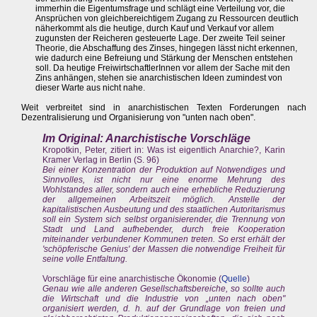
immerhin die Eigentumsfrage und schlägt eine Verteilung vor, die
Ansprüchen von gleichbereichtigem Zugang zu Ressourcen deutlich
näherkommt als die heutige, durch Kauf und Verkauf vor allem
zugunsten der Reicheren gesteuerte Lage. Der zweite Teil seiner
Theorie, die Abschaffung des Zinses, hingegen lässt nicht erkennen,
wie dadurch eine Befreiung und Stärkung der Menschen entstehen
soll. Da heutige FreiwirtschaftlerInnen vor allem der Sache mit den
Zins anhängen, stehen sie anarchistischen Ideen zumindest von
dieser Warte aus nicht nahe.
Weit verbreitet sind in anarchistischen Texten Forderungen nach
Dezentralisierung und Organisierung von "unten nach oben".
Im Original: Anarchistische Vorschläge
Kropotkin, Peter, zitiert in: Was ist eigentlich Anarchie?, Karin
Kramer Verlag in Berlin (S. 96)
Bei einer Konzentration der Produktion auf Notwendiges und
Sinnvolles, ist nicht nur eine enorme Mehrung des
Wohlstandes aller, sondern auch eine erhebliche Reduzierung
der allgemeinen Arbeitszeit möglich. Anstelle der
kapitalistischen Ausbeutung und des staatlichen Autoritarismus
soll ein System sich selbst organisierender, die Trennung von
Stadt und Land aufhebender, durch freie Kooperation
miteinander verbundener Kommunen treten. So erst erhält der
'schöpferische Genius' der Massen die notwendige Freiheit für
seine volle Entfaltung.
Vorschläge für eine anarchistische Ökonomie (
Quelle
)
Genau wie alle anderen Gesellschaftsbereiche, so sollte auch
die Wirtschaft und die Industrie von „unten nach oben"
organisiert werden, d. h. auf der Grundlage von freien und