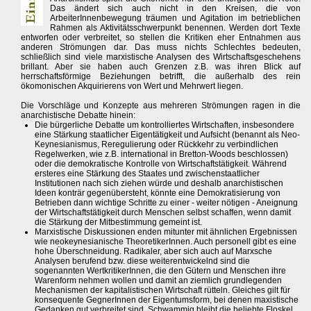
Das ändert sich auch nicht in den Kreisen, die von
ArbeiterInnenbewegung träumen und Agitation im betrieblichen
Rahmen als Aktivitätsschwerpunkt benennen. Werden dort Texte
entworfen oder verbreitet, so stellen die Kritiken eher Entnahmen aus
anderen Strömungen dar. Das muss nichts Schlechtes bedeuten,
schließlich sind viele marxistische Analysen des Wirtschaftsgeschehens
brillant. Aber sie haben auch Grenzen z.B. was ihren Blick auf
herrschaftsförmige Beziehungen betrifft, die außerhalb des rein
ökomonischen Akquirierens von Wert und Mehrwert liegen.
Die Vorschläge und Konzepte aus mehreren Strömungen ragen in die
anarchistische Debatte hinein:
Die bürgerliche Debatte um kontrolliertes Wirtschaften, insbesondere
eine Stärkung staatlicher Eigentätigkeit und Aufsicht (benannt als Neo-
Keynesianismus, Reregulierung oder Rückkehr zu verbindlichen
Regelwerken, wie z.B. international in Bretton-Woods beschlossen)
oder die demokratische Kontrolle von Wirtschaftstätigkeit. Während
ersteres eine Stärkung des Staates und zwischenstaatlicher
Institutionen nach sich ziehen würde und deshalb anarchistischen
Ideen konträr gegenübersteht, könnte eine Demokratisierung von
Betrieben dann wichtige Schritte zu einer - weiter nötigen - Aneignung
der Wirtschaftstätigkeit durch Menschen selbst schaffen, wenn damit
die Stärkung der Mitbestimmung gemeint ist.
Marxistische Diskussionen enden mitunter mit ähnlichen Ergebnissen
wie neokeynesianische TheoretikerInnen. Auch personell gibt es eine
hohe Überschneidung. Radikaler, aber sich auch auf Marxsche
Analysen berufend bzw. diese weiterentwickelnd sind die
sogenannten WertkritikerInnen, die den Gütern und Menschen ihre
Warenform nehmen wollen und damit an ziemlich grundlegenden
Mechanismen der kapitalistischen Wirtschaft rütteln. Gleiches gilt für
konsequente GegnerInnen der Eigentumsform, bei denen maxistische
Gedanken gut verbreitet sind. Schwammig bleibt die beliebte Floskel