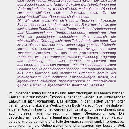
gleichberechtigten Produktionsgemeinschaften, die sich nach
den Bedürfnissen und Notwendigkeiten der ArbeiterInnen und
VerbraucherInnen zu wirtschaftlichen Föderationen (Bünden)
zusammenschließen sollten. Dasselbe sollte für die
landwirtschaftlichen Genossenschaften gelten.
Die Wirtschaft sollte also nicht durch Grenzen und zentrale
Planung gehemmt, sondern sich von der Basis her, d. h. an den
tatsächlichen Bedürfnissen der ProduzentInnen (ArbeiterInnen)
und KonsumentInnen (VerbraucherInnen) orientieren. Nun
wird es jedem/jeder einleuchten, dass mensch die
wirtschaftliche Ordnung nicht dem Zufall überlassen kann. Das
ist mit diesem Konzept auch keineswegs gemeint. Vielmehr
sollten sich Industrie und Produktionszweige zu Räten
zusammenschließen, die aus ihrer praktischen Erfahrung
Probleme, wie z.B. Transport, Rohstoffgewinnung, Lagerung
und Verteilung der Güter, beraten, beschließen und
durchführen. Es leuchtet ebenfalls ein, dass bei einer solchen
Organisation, in der HandarbeiterInnen und KopfarbeiterInnen
aus ihrer täglichen und fachlichen Erfahrung heraus viel
reibungslosere und richtigere Entscheidungen treffen, als
irgendwelche studierten TheoretikerInnen an irgendwelchen
grünen Tischen, in irgendwelchen staatlichen Zentralen.
Im Folgenden sollen Bruchstück und Teilforderungen aus anarchistischen
Kreisen zur zukünftigen Ökonomie benannt werden. Ein umfassender
Entwurf ist nicht vorhanden. Das einzige, in den letzten Jahren öfter
benannte oder diskutierte Werk war das Buch "Parecon", dem deshalb ein
eigener Abschnitt gewidmet werden soll. Es ist schon bezeichnend, dass
auch dieses fade Konzept nur eine Übersetzung war. Die
deutschsprachige Anarchie bringt noch weniger Theorie hervor. Parecon
belegte, wie bürgerlich große Teile der AnarchistInnen sind. Ihre Konzepte
appellieren an die Gutmenschen und phantasieren die bessere Welt