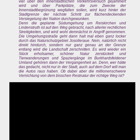
viel über den innerstädtischen Verkehrsversuch gejammert
wird und über Parkplätze, die zum Zwecke der
Innenstadtbegrünung wegfallen sollen, wird kurz hinter der
Stadtgrenze der nächste Schritt zur flächendeckenden
Versiegelung der Nation durchgewunken.
Denn die geplante Südumgehung um Reiskirchen und
Lindenstruth ist auf den Weg gebracht, nach allerlei rechtlichen
Streitigkeiten, und wird wohl demnächst in Angriff genommen.
Die Umgehungsstraße geht dann halt mal eben ganz locker
durch das Naturschutzgebiet Josolleraue. Nein, natürlich nicht
direkt hindurch, sondern nur ganz genau an der Grenze
entlang wird die Landschaft zerschnitten. Es wird wieder ein
Stück erholsamer, schöner Natur zerstückelt und
Tierwanderungen und Spaziergänge im Burkhardsfeldener
Umland gehören dann der Vergangenheit an. Denn, wer hätte
das gedacht, nicht nur in der Stadt, auch auf dem Dorf will man
die Autos raus haben. Ob dabei aber die millionenschwere
Vernichtung von dem bisschen Restnatur der richtige Weg ist?