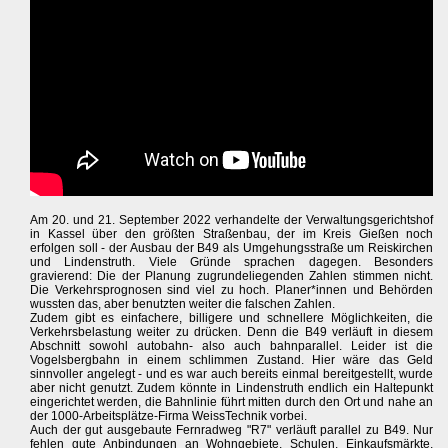
Am 20. und 21. September 2022 verhandelte der Verwaltungsgerichtshof
in Kassel über den größten Straßenbau, der im Kreis Gießen noch
erfolgen soll - der Ausbau der B49 als Umgehungsstraße um Reiskirchen
und Lindenstruth. Viele Gründe sprachen dagegen. Besonders
gravierend: Die der Planung zugrundeliegenden Zahlen stimmen nicht.
Die Verkehrsprognosen sind viel zu hoch. Planer*innen und Behörden
wussten das, aber benutzten weiter die falschen Zahlen.
Zudem gibt es einfachere, billigere und schnellere Möglichkeiten, die
Verkehrsbelastung weiter zu drücken. Denn die B49 verläuft in diesem
Abschnitt sowohl autobahn- also auch bahnparallel. Leider ist die
Vogelsbergbahn in einem schlimmen Zustand. Hier wäre das Geld
sinnvoller angelegt - und es war auch bereits einmal bereitgestellt, wurde
aber nicht genutzt. Zudem könnte in Lindenstruth endlich ein Haltepunkt
eingerichtet werden, die Bahnlinie führt mitten durch den Ort und nahe an
der 1000-Arbeitsplätze-Firma WeissTechnik vorbei.
Auch der gut ausgebaute Fernradweg "R7" verläuft parallel zu B49. Nur
fehlen gute Anbindungen an Wohngebiete, Schulen, Einkaufsmärkte,