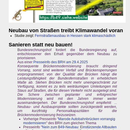
Neubau von Straßen treibt Klimawandel voran
Studie zeigt:
Fernstraßenausbau in Hessen stark klimaschädlich
Sanieren statt neu bauen!
Bundesrechnungshof fordert die Bundesregierung auf,
entschlossener den Erhalt gegenüber dem Neubau zu
priorisieren.
Aus einer
Presseinfo des BRH am 29.4.2025
Konsequente Brückenmodernisierung braucht dringend
Vorrang, sonst sind weiterer Verfall und Brückensperrungen
vorprogrammiert. von der Qualität der Brücken hängt die
Leistungsfähigkeit der Bundesfernstraßen in erheblichem
Maße ab. Stehen Brücken nicht mehr uneingeschränkt zur
Verfügung, kommt es zu teils weiträumigen Umleitungen mit
Staus auf Straßen, die für diesen Verkehr nicht ausgelegt sind.
Die Schere zwischen geplanter und erfolgreicher
Modernisierung wird mit den Jahren immer weiter
auseinandergehen. Der Bundesrechnungshof empfiehlt: ...
Neubau- und Ausbauprojekte sollten zurückgestellt werden,
um kurzfristig Personalkapazitäten für die
Brückenmodernisierung freizusetzen.
Vorherige Presseinfo "
Marode Autobahnbrücken vorrangig
modernisieren
" des BRH zum gleichen Thema
Presseinfo "
Nein zum B49-Neubau: Einstürzende Altbauten