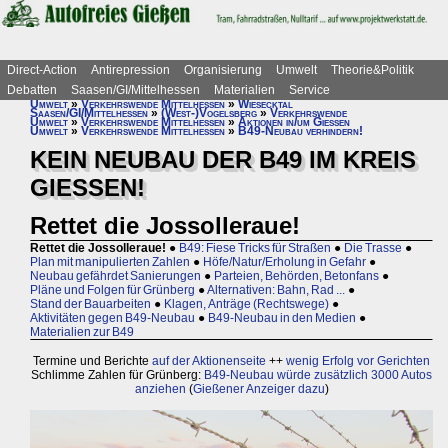
Direct-Action
Antirepression
Organisierung
Umwelt
Theorie&Politik
Debatten
Saasen/GI/Mittelhessen
Materialien
Service
Umwelt
»
Verkehrswende Mittelhessen
»
Wiesecktal
Saasen/GI/Mittelhessen
»
(West-)Vogelsberg
»
Verkehrswende
Umwelt
»
Verkehrswende Mittelhessen
»
Aktionen in/um Gießen
Umwelt
»
Verkehrswende Mittelhessen
»
B49-Neubau verhindern!
KEIN NEUBAU DER B49 IM KREIS
GIESSEN!
Rettet die Jossolleraue!
Rettet die Jossolleraue!
●
B49: Fiese Tricks für Straßen
●
Die Trasse
●
Plan mit manipulierten Zahlen
●
Höfe/Natur/Erholung in Gefahr
●
Neubau gefährdet Sanierungen
●
Parteien, Behörden, Betonfans
●
Pläne und Folgen für Grünberg
●
Alternativen: Bahn, Rad ...
●
Stand der Bauarbeiten
●
Klagen, Anträge (Rechtswege)
●
Aktivitäten gegen B49-Neubau
●
B49-Neubau in den Medien
●
Materialien zur B49
Termine und Berichte
auf der Aktionenseite
++
wenig Erfolg vor Gerichten
Schlimme Zahlen für Grünberg:
B49-Neubau würde zusätzlich 3000 Autos
anziehen
(
Gießener Anzeiger dazu
)