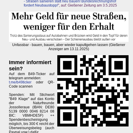
- Straßen sanieren statt neu bauen! Bundesrechnungshof
fordert Neubaustopp!
", auf: Gießener Zeitung am 3.5.2025
Unfassbar - bauen, bauen, aber wieder kaputtgehen lassen (Gießener
Anzeiger am 13.11.2025)
Immer informiert
sein?
Auf dem B49-Ticker auf
telegram anmelden:
t.me/b49ticker
oder QR-
Code scannen
Spenden: Mit Stichwort
"B49 Klage" auf das Konto
der Naturfreunde
Jossolleraue (IBAN: DE80
5139 0000 0046 8214 08
BIC: VBMHDE5F) ++
Spendenbescheinigung
möglich, bis 300 € reicht der
Überweisungsbeleg (auch
Paypal usw.) dafür