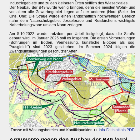
Industriegebiete und zu den kleineren Orten seitlich des Wiesecktales.
Der Neubau der B49 würde wenig bringen, denn die meisten Wohn- und
vor allem alle Gewerbegebiet liegen auf der anderen (Nord-)Seite der
Orte. Und: Die Straße würde einen landschaftlich hochwertigen Bereich
nahe dem Naturschutzgebiet Josseleraue und Reiskirchens wichtigste
Naherholungszone um den Nonn zerlegen.
Am 5.10.2022 wurde trotzdem per Urteil festgelegt, dass die Straße
gebaut wird. Im Januar 2025 soll es losgehen. Die ersten Vorbereitungen
(Bohrungen im Boden, Vermessung, künstliche Biotope als sog.
"Ausgleich") sind 2023 geschehen. Im Sommer 2024 folgten die
Zwangsumsiedlungen geschützter Arten.
Trasse mit Wirkungsbereich und Konfliktpunkten ++
Info-Faltblatt als PDF
Argumente gegen den Ausbau der B49 (egal