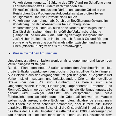
Verkehrsberuhigung, zur Stärkung des ÖPNV und zur Schaffung eines
Fahrradstraßennetzes. Zudem verschwanden alle
Einkaufsmöglichkeiten aus den Dörfern und aus der Ortsmitte von
Reiskirchen. Das Problem des Autoverkehrs ist zu großen Teilen
hausgemacht. Dafür soll jetzt die Natur büßen.
Verkehrsmengen nehmen ab: Durch den Bevölkerungsrückgang im
Vogelsberg und den A5-Anschluss bei Grünberg ist die
Verkehrsmenge auf der B49 auch ohne Neubau bereits gesunken.
Das lässt sich steigern durch innerörtliche Verkehrsberuhigung
(Tempo 30 und Rückbau), die Stärkung der Vogelsbergbahn mit
zusätzlichen Haltepunkten in Lindenstruth, Buseck-Ost und Rödgen
sowie eine Ausweisung von Fahrradstraßen zwischen und in allen
Orten (mit dem Rückgrat des "R7" Fernradweges).
Presseinfo mit den Argumenten
Umgehungsstraßen entlasten weniger als angenommen und lassen den
Verkehr insgesamt steigen.
Bei den Planungen neuer Straßen werden den Anwohner*innen stets
große Entlastungswirkungen versprochen. Das ist billige Rattenfängerei.
Alle Beispiele aus der Vergangenheit zeigen das genaue Gegenteil: Der
Verkehr steigt insgesamt und belastet andere Orte an der jeweiligen
Straße (bei der B49 also Grünberg, das bereits auch eine
Umgehungsstraße fordert, Flensungen, Ruppertenrod, Ermenrod und
Romrod). Zudem werden die Ortschaften, für die die Umgehungsstraße
gebaut wird, weniger entlastet als versprochen, weil viele
Fahrbeziehungen weiterhin durch die Orte realisiert werden. Manche
wollen noch tanken, andere Brötchen holen, Mitfahrende einsammeln
oder finden die dann schneller befahrbare, aber kürzere alte Trasse
attraktiver. Ein drastisches Beispiel ist die Ortsdurchfahrt in Lollar, die trotz
des Baus der B3a als Umgehungsstraße mit über 12000 Fahrzeugen pro
Tag belastet ist - deutlich mehr als auf der B49 in Reiskirchen bzw.