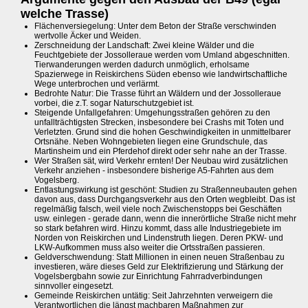
welche Trasse)
Flächenversiegelung: Unter dem Beton der Straße verschwinden
wertvolle Äcker und Weiden.
Zerschneidung der Landschaft: Zwei kleine Wälder und die
Feuchtgebiete der Jossolleraue werden vom Umland abgeschnitten.
Tierwanderungen werden dadurch unmöglich, erholsame
Spazierwege in Reiskirchens Süden ebenso wie landwirtschaftliche
Wege unterbrochen und verlärmt.
Bedrohte Natur: Die Trasse führt an Wäldern und der Jossolleraue
vorbei, die z.T. sogar Naturschutzgebiet ist.
Steigende Unfallgefahren: Umgehungsstraßen gehören zu den
unfallträchtigsten Strecken, insbesondere bei Crashs mit Toten und
Verletzten. Grund sind die hohen Geschwindigkeiten in unmittelbarer
Ortsnähe. Neben Wohngebieten liegen eine Grundschule, das
Martinsheim und ein Pferdehof direkt oder sehr nahe an der Trasse.
Wer Straßen sät, wird Verkehr ernten! Der Neubau wird zusätzlichen
Verkehr anziehen - insbesondere bisherige A5-Fahrten aus dem
Vogelsberg.
Entlastungswirkung ist geschönt: Studien zu Straßenneubauten gehen
davon aus, dass Durchgangsverkehr aus den Orten wegbleibt. Das ist
regelmäßig falsch, weil viele noch Zwischenstopps bei Geschäften
usw. einlegen - gerade dann, wenn die innerörtliche Straße nicht mehr
so stark befahren wird. Hinzu kommt, dass alle Industriegebiete im
Norden von Reiskirchen und Lindenstruth liegen. Deren PKW- und
LKW-Aufkommen muss also weiter die Ortsstraßen passieren.
Geldverschwendung: Statt Millionen in einen neuen Straßenbau zu
investieren, wäre dieses Geld zur Elektrifizierung und Stärkung der
Vogelsbergbahn sowie zur Einrichtung Fahrradverbindungen
sinnvoller eingesetzt.
Gemeinde Reiskirchen untätig: Seit Jahrzehnten verweigern die
Verantwortlichen die längst machbaren Maßnahmen zur