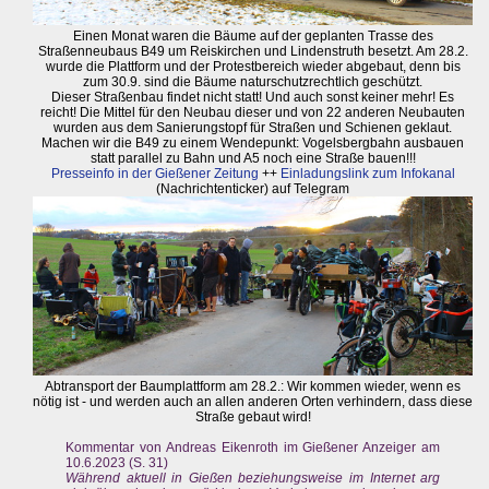
Einen Monat waren die Bäume auf der geplanten Trasse des
Straßenneubaus B49 um Reiskirchen und Lindenstruth besetzt. Am 28.2.
wurde die Plattform und der Protestbereich wieder abgebaut, denn bis
zum 30.9. sind die Bäume naturschutzrechtlich geschützt.
Dieser Straßenbau findet nicht statt! Und auch sonst keiner mehr! Es
reicht! Die Mittel für den Neubau dieser und von 22 anderen Neubauten
wurden aus dem Sanierungstopf für Straßen und Schienen geklaut.
Machen wir die B49 zu einem Wendepunkt: Vogelsbergbahn ausbauen
statt parallel zu Bahn und A5 noch eine Straße bauen!!!
Presseinfo in der Gießener Zeitung
++
Einladungslink zum Infokanal
(Nachrichtenticker) auf Telegram
Abtransport der Baumplattform am 28.2.: Wir kommen wieder, wenn es
nötig ist - und werden auch an allen anderen Orten verhindern, dass diese
Straße gebaut wird!
Kommentar von Andreas Eikenroth im Gießener Anzeiger am
10.6.2023 (S. 31)
Während aktuell in Gießen beziehungsweise im Internet arg