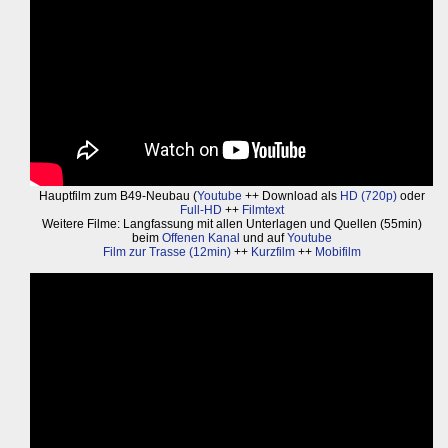
Hauptfilm zum B49-Neubau (
Youtube
++ Download als
HD (720p)
oder
Full-HD
++
Filmtext
Weitere Filme: Langfassung mit allen Unterlagen und Quellen (55min)
beim
Offenen Kanal
und auf
Youtube
Film zur Trasse (12min)
++
Kurzfilm
++
Mobifilm