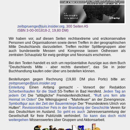
zeitspruenge@juis.insider.org
, 300 Seiten A5
ISBN 3-00-001818-2, 19,80 DM)
Wir haben vor, auf diesen Seiten rechtsextreme und erzkonservative
Personen und Organisationen sowie deren Treffen in der geographischen
Mitte Deutschlands darzustellen. Treffen rechter Splittergruppen aber
auch bundesweite Messen und Kongresse lassen Osthessen als
zentralen Schauplatz für ewig gestrige und Neonazis erscheinen.
Bei den Texten handelt es sich um repräsentative Auszüge aus dem Buch
"Deutschlands Mitte - aber rechts daneben", das Sie in jeder
Buchhandlung kaufen oder über uns bestellen können.
Bestellungen gegen Rechnung (19,80 DM plus Porto) bitte an:
zeitspruenge@juis.insider.org
Einleitung
Einen Anfang gemacht - Vorwort der Redaktion
Scherbenhaufen für die Stadt
SS-Treffen in Bad Hersfeld.
Jeden Tag an
jedem Ort
Die "alltägliche" Fremdenfeindlichkeit..
"Ruft uns fern alte
Heimat im Osten"
Die Wikingjugend - "Mahnfeuer" an der Zonengrenze.
Symbolfigur aus der Zeit der Bauernkriege
Der "Freundeskreis Ulrich von
Hutten".
Revisionistischer Fels in der Brandung der Geschichte
Verein für
das Deutschtum im Ausland.
So geht es auch
Jahresversammlung der
Gesellschaft für freie Publizistik verhindert.
So kann das doch nicht
weitergehen
Wissenswertes über Gruppen und Aktionsarbeit.