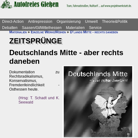
Direct-Action
Antirepression
Organisierung
Umwelt
Theorie&Politik
Debatten
Saasen/GI/Mittelhessen
Materialien
Service
Materialien
»
Einzelne Werke/Reihen
»
D'lands Mitte - rechts daneben
ZEITSPRÜNGE
Deutschlands Mitte - aber rechts
daneben
Dokumentation zu
Rechtsradikalismus,
Konservatismus,
Fremdenfeindlichkeit -
Osthessen heute.
(Hrsg: T. Schadt und K.
Seewald