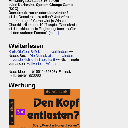
Mittwoch, 19.08.2026 16:30 Uhr
in/bei Karlsruhe, System Change Camp
(SCC)
Demokratie retten oder überwinden?
Ist die Demokratie zu retten? Und wäre das
überhaupt gut? Gerne wird ja Winston
Churchill zitiert, der 1947 sagte: "Demokratie
ist die schlechteste Regierungsform - außer
all den anderen Formen".
[mehr]
Weiterlesen
Kreis Gießen: B49-Neubau verhindern
++
Neues Buch:
Die Demokratie überwinden,
bevor sie sich selbst abschafft
++ Nichts mehr
verpassen:
Mailverteiler&Chats
Neue Mobilnr.: 015511439808), Festnetz
bleibt 06401-903283
Werbung