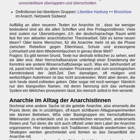
unvorstellbare überlappten und überschnitten.
Definitionen bei libertären Gruppen:
Libertäre Harburg
++
Broschüre
im Anarch. Netzwerk Südwest
Auffällig an allen neueren Texten zur Anarchie ist , dass sie weniger
bedeutend sind als die alten Schriften und ihre ProtagonistInnen. Viele
sind zudem nur Übersetzungen, d.h. der deutschsprachige Raum wirkt
fast frei von aktueller anarchistischer Theoriearbeit. Gibt es keine neuen
Ideen? Oder keine Menschen, für die Anarchie mehr ist als die Phase
zwischen Rebellion gegen Elternhaus, Schule und erzwungene
Lohnarbeit und dem Wiedereintauchen in genau diese Welt?
Fraglos: Es gibt keinen Grund, Texte nur deshalb kritischer zu sehen, weil
sie älter sind. Aber Herrschaftsanalyse unterliegt einer Erweiterung der
Kenntnis wie andere Wissenschaftszweige auch. Was ein Jahrhundert alt
ist, passt nicht mehr zu allen sozialen Prozessen und zum soziologischen
Kenntnisstand der Jetzt-Zeit. Den damaligen, oft mutigen und
weitsichtigen AutorInnen ist das nicht anzukreiden. Wohl aber denen, die
sich heute damit zufrieden geben. Oder sogar mit noch weniger: Nämlich
nur den klangvollen Namen, mit deren Nennung sich das verhasste
System ein Weilchen provozieren lässt, bis mensch selbst in ihm versinkt.
Anarchie im Alltag der AnarchistInnen
Nochmal eine andere Sache ist die gelebte Anarchie, also einerseits die
Praxis derer, die in unzähligen, oft kaum sichtbaren Alltagsexperimenten
wie kleinen Betrieben, WGs oder Basisgruppen ein herrschaftsfreies
Miteinander zu entwickeln und zu verwirklichen versuchen, andererseits
Reden und Tun derer, die sich auch offiziell unter dem Label der Anarchie
organisieren. Hier entwickeln sich Traditionen: Abläufe wiederholen sich,
Strategien werden geschmiedet und formen so das Gesamtbild der
Anarchie mit.