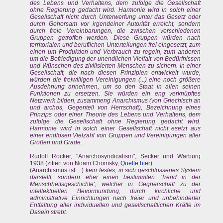
des Lebens und Verhaltens, dem zufolge die Gesellschaft
ohne Regierung gedacht wird. Harmonie wird in solch einer
Gesellschaft nicht durch Unterwerfung unter das Gesetz oder
durch Gehorsam vor irgendeiner Autorität erreicht, sondern
durch freie Vereinbarungen, die zwischen verschiedenen
Gruppen getroffen werden. Diese Gruppen würden nach
territorialen und beruflichen Unterteilungen frei eingesetzt, zum
einen um Produktion und Verbrauch zu regeln, zum anderen
um die Befriedigung der unendlichen Vielfalt von Bedürfnissen
und Wünschen des zivilisierten Menschen zu sichern. In einer
Gesellschaft, die nach diesen Prinzipien entwickelt wurde,
würden die freiwilligen Vereinigungen (...) eine noch größere
Ausdehnung annehmen, um so den Staat in allen seinen
Funktionen zu ersetzen. Sie würden ein eng verknüpftes
Netzwerk bilden, zusammeng Anarchismus (von Griechisch an
und archos, Gegenteil von Herrschaft), Bezeichnung eines
Prinzips oder einer Theorie des Lebens und Verhaltens, dem
zufolge die Gesellschaft ohne Regierung gedacht wird.
Harmonie wird in solch einer Gesellschaft nicht esetzt aus
einer endlosen Vielzahl von Gruppen und Vereinigungen aller
Größen und Grade.
Rudolf Rocker, "Anarchosyndicalism", Secker und Warburg
1938 (zitiert von Noam Chomsky,
Quelle hier
)
(Anarchismus ist ...)
kein festes, in sich geschlossenes System
darstellt, sondern eher einen bestimmten 'Trend in der
Menschheitsgeschichte', welcher in Gegnerschaft zu der
intellektuellen Bevormundung, durch kirchliche und
administrative Einrichtungen nach freier und unbehinderter
Entfaltung aller individuellen und gesellschaftlichen Kräfte im
Dasein strebt.