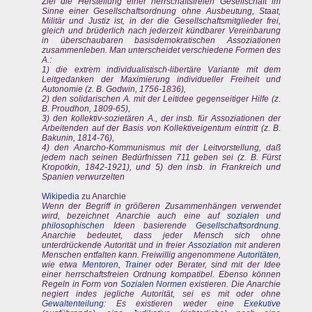
Ziel die Herstellung einer herrschaftsfreien Gesellschaft im
Sinne einer Gesellschaftsordnung ohne Ausbeutung, Staat,
Militär und Justiz ist, in der die Gesellschaftsmitglieder frei,
gleich und brüderlich nach jederzeit kündbarer Vereinbarung
in überschaubaren basisdemokratischen Assoziationen
zusammenleben. Man unterscheidet verschiedene Formen des
A.:
1) die extrem individualistisch-libertäre Variante mit dem
Leitgedanken der Maximierung individueller Freiheit und
Autonomie (z. B. Godwin, 1756-1836),
2) den solidarischen A. mit der Leitidee gegenseitiger Hilfe (z.
B. Proudhon, 1809-65),
3) den kollektiv-sozietären A., der insb. für Assoziationen der
Arbeitenden auf der Basis von Kollektiveigentum eintritt (z. B.
Bakunin, 1814-76),
4) den Anarcho-Kommunismus mit der Leitvorstellung, daß
jedem nach seinen Bedürfnissen 711 geben sei (z. B. Fürst
Kropotkin, 1842-1921), und 5) den insb. in Frankreich und
Spanien verwurzelten
Wikipedia
zu Anarchie
Wenn der Begriff in größeren Zusammenhängen verwendet
wird, bezeichnet Anarchie auch eine auf
sozialen
und
philosophischen
Ideen basierende
Gesellschaftsordnung
.
Anarchie bedeutet, dass jeder Mensch sich ohne
unterdrückende Autorität und in freier
Assoziation
mit anderen
Menschen entfalten kann. Freiwillig angenommene
Autoritäten
,
wie etwa
Mentoren
,
Trainer
oder Berater, sind mit der Idee
einer herrschaftsfreien Ordnung kompatibel. Ebenso können
Regeln in Form von
Sozialen Normen
existieren. Die Anarchie
negiert indes jegliche Autorität, sei es mit oder ohne
Gewaltenteilung
: Es existieren weder eine
Exekutive