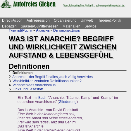
Direct-Action
Antirepression
Organisierung
Umwelt
Theorie&Politik
Debatten
Saasen/GI/Mittelhessen
Materialien
Service
Theorie&Politik
»
Anarchie
»
Definitionen/Zitate
WAS IST ANARCHIE? BEGRIFF
UND WIRKLICHKEIT ZWISCHEN
AUFSTAND & LEBENSGEFÜHL
Definitionen
1.
Definitionen
2.
Anarchie - der Begriff für alles, auch völlig Verwirrtes
3.
Was bleibt an zentralen Definitionspunkten?
4.
Varianten des Anarchismus
5.
Links und Lesestoff
Ein Text im
Buch
"Anarchie. Träume, Kampf und Krampf im
deutschen Anarchismus" (
Gliederung
)
Das ist Anarchie - von David Edelstadt
Eine Welt in der keiner regieren soll,
über die Arbeit und Mühe eines anderen,
Frei wird sein jedes Herz und Gehirn,
Das ist Anarchie
Eine Welt in der Freiheit jeden beglückt,