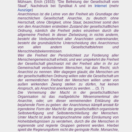
Mühsam, Erich (1933): "Die Befreiung der Gesellschaft vom
Staat", Nachdruck bei Syndikat A und im
Internet
(mehr
Auszüge
)
Anarchismus ist die Lehre von der Freiheit als Grundlage der
menschlichen Gesellschaft. Anarchie, zu deutsch: ohne
Herrschaft, ohne Obrigkeit, ohne Staat, bezeichnet somit den
von den Anarchisten erstrebten Zustand der gesellschaftlichen
Ordnung, nämlich die Freiheit jedes einzelnen durch die
allgemeine Freiheit. In dieser Zielsetzung, in nichts anderm,
besteht die Verbundenheit aller Anarchisten untereinander,
besteht die grundsätzliche Unterscheidung des Anarchismus
von allen andern Gesellschaftslehren und
Menschheitsbekenntnissen.
Wer die Freiheit der Persönlichkeit zur Forderung aller
Menschengemeinschaft erhebt, und wer umgekehrt die Freiheit
der Gesellschaft gleichsetzt mit der Freiheit aller in ihr zur
Gemeinschaft verbundenen Menschen, hat das Recht, sich
Anarchist zu nennen. Wer dagegen glaubt, die Menschen um
der gesellschaftlichen Ordnung willen oder die Gesellschaft um
der vermeintlichen Freiheit der Menschen willen unter von
außen wirkenden Zwang stellen zu dürfen, hat keinen
Anspruch, als Anarchist anerkannt zu werden. ...
(S. 7)
Die Verneinung der Macht in der gesellschaftlichen
Organisation ist das maßgebliche Wesensmerkmal der
Anarchie, oder, um dieser verneinenden Erklärung die
bejahende Form zu geben: der Anarchismus kämpft anstatt für
irgendeine Form der Macht für die gesellschaftlich organisierte
Selbstverfügung und Selbstentschließung der Menschen.
Unter Macht ist jede Inanspruchnahme oder Einräumung von
Hoheitsbefugnissen zu verstehen, durch die die Menschen in
regierende und regierte Gruppen getrennt werden. Hierbei
spielt die Regierungsform nicht die geringste Rolle. Monarchie,