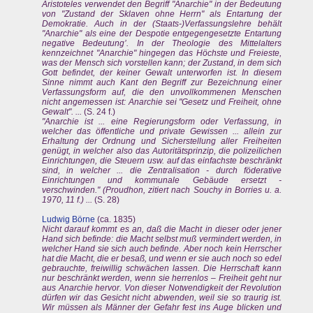
Aristoteles verwendet den Begriff "Anarchie" in der Bedeutung
von "Zustand der Sklaven ohne Herrn" als Entartung der
Demokratie. Auch in der (Staats-)Verfassungslehre behält
"Anarchie" als eine der Despotie entgegengesetzte Entartung
negative Bedeutung’. In der Theologie des Mittelalters
kennzeichnet "Anarchie" hingegen das Höchste und Freieste,
was der Mensch sich vorstellen kann; der Zustand, in dem sich
Gott befindet, der keiner Gewalt unterworfen ist. In diesem
Sinne nimmt auch Kant den Begriff zur Bezeichnung einer
Verfassungsform auf, die den unvollkommenen Menschen
nicht angemessen ist: Anarchie sei "Gesetz und Freiheit, ohne
Gewalt". ...
(S. 24 f.)
"Anarchie ist ... eine Regierungsform oder Verfassung, in
welcher das öffentliche und private Gewissen ... allein zur
Erhaltung der Ordnung und Sicherstellung aller Freiheiten
genügt, in welcher also das Autoritätsprinzip, die polizeilichen
Einrichtungen, die Steuern usw. auf das einfachste beschränkt
sind, in welcher ... die Zentralisation - durch föderative
Einrichtungen und kommunale Gebäude ersetzt -
verschwinden." (Proudhon, zitiert nach Souchy in Borries u. a.
1970, 11 f.) ...
(S. 28)
Ludwig Börne
(ca. 1835)
Nicht darauf kommt es an, daß die Macht in dieser oder jener
Hand sich befinde: die Macht selbst muß vermindert werden, in
welcher Hand sie sich auch befinde. Aber noch kein Herrscher
hat die Macht, die er besaß, und wenn er sie auch noch so edel
gebrauchte, freiwillig schwächen lassen. Die Herrschaft kann
nur beschränkt werden, wenn sie herrenlos – Freiheit geht nur
aus Anarchie hervor. Von dieser Notwendigkeit der Revolution
dürfen wir das Gesicht nicht abwenden, weil sie so traurig ist.
Wir müssen als Männer der Gefahr fest ins Auge blicken und