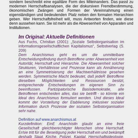
sondern beschreibt eine egalitäre Form des Miteinanders. Das passt zu
modernen Herrschaftsanalysen, die der diskursiven Fremdbestimmung,
ökonomischen Zwängen und Formen der Vereinnahmung einen
eigenständigen und bedeutenden Platz neben den formalen Hierarchien
geben. Wer Herrschaftsfreiheit will, muss Antworten finden, wie diese
denn aussehen kann. Sie ist mehr als die Abwesenheit von Apparaten und
Institutionen.
Im Original: Aktuelle Definitionen
Aus Fuchs, Christian (2001): „Soziale Selbstorganisation im
informationsgesellschaftlichen Kapitalismus“, Selbstverlag (S.
209)
Dem Anarchismus geht es um die unmittelbare
Entscheidungsfindung durch Betroffene unter Abwesenheit von
Autorität, Herrschaft und Hierarchie. Die Abwesenheit solcher
Strukturen, Verhältnisse und Prozesse kann als Annäherung
an eine Symmetrisierung der Machtverhältnisse gesehen
werden. Symmetrische Macht bedeutet, daß jedeR Betroffene
dieselben Möglichkeiten und Ressourcen besitzt,
entsprechende Entscheidungen im eigenen Sinn zu
beeinflussen. Partizipatorische Basisdemokratie, alle
Betroffenen entscheiden alles, das sie betrifft - so könnte ein
Ideal des Anarchismus formuliert werden. Und dieses Ideal
kommt der Vorstellung der Etablierung inklusiver sozialer
Information durch Prozesse der sozialen Selbstorganisation
sehr nahe.
Definition auf
www.anarchismus.at
Kurzdefinition: EinE AnarchistIn glaubt an eine freie
Gesellschaft gleichberechtigter Menschen ohne Herrschaft.
Er/sie tritt für die Beseitigung jeder Herrschaft ein und bekämpft
deshalb Staat, Kirche, Polizei, Kapital, Herrschaftsideologie.