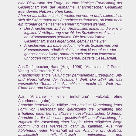
eine Diskussion der Frage, ob eine künftige Entwicklung der
Gesellschaft von der Aufnahme anarchistischer Gedanken
irgendeinen Nutzen ziehen kann.
Aber so ausdifferenziert, bisweilen verworren und sektiererisch
sich die Strömungen des Anarchismus darbieten, so kann doch
ein "größter gemeinsamer Nenner" formuliert werden:
Der Anarchismus wird von Anarchisten immer für die einzig
legitime Verkörperung sowohl des Sozialismus als auch
des Kommunismus gehalten: Die herrschaftsfreie
Gesellschaft ist das eigentliche, gemeinsame Ziel.
Anarchismus will dabei jedoch mehr als Sozialismus und
Kommunismus, nämlich nicht nur eine klassenlose oder
genossenschaftliche, sondern auch eine von jedwedem
unnötigen institutionellen Überbau befreite Gesellschaft.
Aus Diefenbacher, Hans (Hrsg., 1996): "Anarchismus", Primus
Verlag in Darmstadt (S. 91)
Anarchismus ist die Haltung der permanenten Erzeugung, Um-
und Neuschaffung der (sozialen) Welt. Die Ethik als das
wesentliche Gebiet des Anarchismus macht die Welt zum
Charakter- und Willensproblem.
Aus "Anarchie - eine Einführung" (Faltblatt ohne
AutorInnenangabe)
Anarchie bedeutet die völlige und absolute Verneinung jeder
Form von Herrschaft und gleichzeitig die Schaffung und
Erhaltung einer herrschaftsfreien gesellschaftlichen Ordnung.
Anarchie ist die Idee einer gesellschaftlichen Entwicklung, ist
zugleich die Vorstellung einer Utopie, vieler möglicher Wege
dorthin und das Werkzeug, dafür zu kämpfen. Aus ihrer
Ablehnung jeder Herrschaft ist die Anarchie grundsätzlich
antistaatlich, antikapitalistisch, antinational und