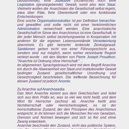
(ausführende), eine
Judikative
(richterliche) noch eine
Legislative
(gesetzgebende) Gewalt, somit also kein
Staat
.
Vielmehr wollen die Anarchisten die Gesellschaft selbst regeln,
etwa über Räte, freie Übereinkunft oder rein funktionale
Entscheidungen.
Eine solche
Organisationsstruktur
ist per Definition
hierarchie
-
und gewaltfrei und sollte nicht mit einer herkömmlichen
Administration
verwechselt werden. Eine anarchistische
Gesellschaft im Sinne des Anarchismus ist eine Gesellschaft, in
der jeder Mensch selbst beziehungsweise in Kooperation mit
anderen für die eigenen Lebensumstände
Verantwortung
übernimmt. Es gibt keinerlei lenkende Zentralgewalt.
Sanktionen
gehen nicht von einer Führungsschicht aus,
sondern sind nur möglich, wenn vorher vereinbarte Regeln
verletzt wurde - mit den Worten von
Pierre Joseph Proudhon
:
"Anarchie ist Ordnung ohne Herrschaft." ...
Im allgemeinen Sprachgebrauch wird mit dem Begriff Anarchie
ein durch die Abwesenheit von Staat und institutioneller Gewalt
bedingter Zustand gesellschaftlicher Unordnung und
Gesetzlosigkeit beschrieben. Die treffende Bezeichnung für
diesen Zustand ist jedoch
Anomie
.
Zu Anarchie auf
Anarchopedia
Das Wort Anarchie kommt aus dem Griechischen und leitet
sich aus dem Präfix an, was so viel wie nicht heißt, und dem
Wort für Herrscher (archos) ab. Anarchie heißt also
Nichtherrschaft oder Herrscherlosigkeit, es ist der
herrschaftslose Zustand, der den Prinzipien des Anarchismus
entspricht. In ihr können sich die Menschen frei von Gesetzen,
Grenzen und Normen bewegen und sich so frei und ohne
Zwang entwickeln.
Anarchie beschreibt den Zustand, nicht das politische System,