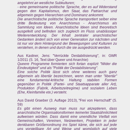
angelehnt an westliche Subkulturen;
- eine gemeinsame politische Sprache, der es auf Widerstand
gegen den Kapitalismus, den Staat, das Patriarchat und
allgemein gegen Hierarchien und Dominanz ankommt.
Die anarchistische politische Sprache transportiert selber eine
dritte Bedeutung von Anarchismus - Anarchismus als
Sammlung von Ideen. Anarchistische Ideen sind theoretisch
ausgefeilt und befinden sich zugleich im Fluss unablässiger
Weiterentwicklung. Der Inhalt zentraler anarchistischer
Gedanken ändert sich von einer Generation zur nächsten und
ist nur vor dem Hintergrund der Bewegungen und Kulturen zu
verstehen, in denen und durch die sie ausgedrückt werden.
Aus Kastner, Jens: "Verrückte Destabilisierung", in: GWR
1/2011 (S. 16, Text über Queer und Anarchie)
Queere Programme formierten sich fortan explizit "Wider die
Eindeutigkeit" und als "Politik der Destabilisierung".
Eine solche Politik lässt sich ohne weiteres auch ganz
allgemein als libertär bezeichnen, wenn man unter "libertär"
eine fundamental-kritische Haltung stabilen Formen
gegenüber in Politik (Partei- und Staatsapparate aller Art),
Produktion (Fabrik, Arbeitszeitregime) und sozialem Leben
(Ehe, Kleinfamilie etx.) versteht.
Aus David Graeber (3. Auflage 2013), "Frei von Herrschaft" (S.
59)
Es gibt einen Ausweg man muss nur akzeptieren, dass
anarchistische Organisationsformen keinerlei Staatsähnlichkeit
aufweisen würden. Dass damit eine unendliche Vielfalt von
Gemeinschaften, Vereinen, Netzwerken, Projekten in jeder
denkbaren Größenordnung ins Spiel käme, die sich auf jede
uns vorstellbare Art und Weise und womöglich auf viele