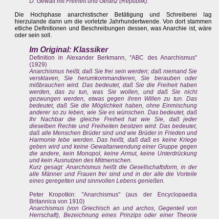
D. Gewalt mit Freiheit und Gesetz (Republik).
Die Hochphase anarchistischer Betätigung und Schreiberei lag
hierzulande dann um die vorletzte Jahrhundertwende. Von dort stammen
etliche Definitionen und Beschreibungen dessen, was Anarchie ist, wäre
oder sein soll.
Im Original: Klassiker
Definition in Alexander Berkmann, "ABC des Anarchismus"
(1929)
Anarchismus heißt, daß Sie frei sein werden; daß niemand Sie
versklaven, Sie herumkommandieren, Sie berauben oder
mißbrauchen wird. Das bedeutet, daß Sie die Freiheit haben
werden, das zu tun, was Sie wollen, und daß Sie nicht
gezwungen werden, etwas gegen ihren Willen zu tun. Das
bedeutet, daß Sie die Möglichkeit haben, ohne Einmischung
anderer so zu leben, wie Sie es wünschen. Das bedeutet, daß
Ihr Nachbar die gleiche Freiheit hat wie Sie, daß jeder
dieselben Rechte und Freiheiten besitzen wird. Das bedeutet,
daß alle Menschen Brüder sind und wie Brüder in Frieden und
Harmonie lebe werden. Das heißt, daß daß es keine Kriege
geben wird und keine Gewaltanwendung einer Gruppe gegen
die andere, kein Monopol, keine Armut, keine Unterdrückung
und kein Ausnutzen des Mitmenschen.
Kurz gesagt: Anarchismus heißt die Gesellschaftsform, in der
alle Männer und Frauen frei sind und in der alle die Vorteile
eines geregelten und sinnvollen Lebens genießen.
Peter Kropotkin: "Anarchismus" (aus der Encyclopaedia
Britannica von 1910)
Anarchismus (von Griechisch an und archos, Gegenteil von
Herrschaft), Bezeichnung eines Prinzips oder einer Theorie