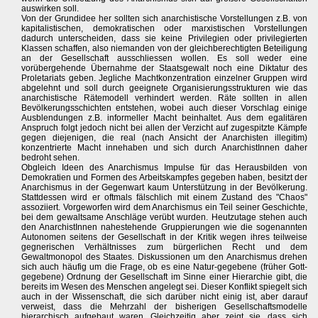
auswirken soll.
Von der Grundidee her sollten sich anarchistische Vorstellungen z.B. von
kapitalistischen, demokratischen oder marxistischen Vorstellungen
dadurch unterscheiden, dass sie keine Privilegien oder privilegierten
Klassen schaffen, also niemanden von der gleichberechtigten Beteiligung
an der Gesellschaft ausschliessen wollen. Es soll weder eine
vorübergehende Übernahme der Staatsgewalt noch eine Diktatur des
Proletariats geben. Jegliche Machtkonzentration einzelner Gruppen wird
abgelehnt und soll durch geeignete Organisierungsstrukturen wie das
anarchistische Rätemodell verhindert werden. Räte sollten in allen
Bevölkerungsschichten entstehen, wobei auch dieser Vorschlag einige
Ausblendungen z.B. informeller Macht beinhaltet. Aus dem egalitären
Anspruch folgt jedoch nicht bei allen der Verzicht auf zugespitzte Kämpfe
gegen diejenigen, die real (nach Ansicht der Anarchisten illegitim)
konzentrierte Macht innehaben und sich durch AnarchistInnen daher
bedroht sehen.
Obgleich Ideen des Anarchismus Impulse für das Herausbilden von
Demokratien und Formen des Arbeitskampfes gegeben haben, besitzt der
Anarchismus in der Gegenwart kaum Unterstützung in der Bevölkerung.
Stattdessen wird er oftmals fälschlich mit einem Zustand des "Chaos"
assoziiert. Vorgeworfen wird dem Anarchismus ein Teil seiner Geschichte,
bei dem gewaltsame Anschläge verübt wurden. Heutzutage stehen auch
den AnarchistInnen nahestehende Gruppierungen wie die sogenannten
Autonomen seitens der Gesellschaft in der Kritik wegen ihres teilweise
gegnerischen Verhältnisses zum bürgerlichen Recht und dem
Gewaltmonopol des Staates. Diskussionen um den Anarchismus drehen
sich auch häufig um die Frage, ob es eine Natur-gegebene (früher Gott-
gegebene) Ordnung der Gesellschaft im Sinne einer Hierarchie gibt, die
bereits im Wesen des Menschen angelegt sei. Dieser Konflikt spiegelt sich
auch in der Wissenschaft, die sich darüber nicht einig ist, aber darauf
verweist, dass die Mehrzahl der bisherigen Gesellschaftsmodelle
hierarchisch aufgebaut waren. Gleichzeitig aber zeigt sie, dass sich