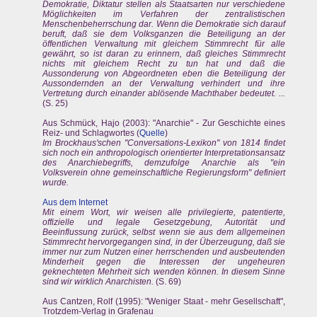
Demokratie, Diktatur stellen als Staatsarten nur verschiedene
Möglichkeiten im Verfahren der zentralistischen
Menschenbeherrschung dar. Wenn die Demokratie sich darauf
beruft, daß sie dem Volksganzen die Beteiligung an der
öffentlichen Verwaltung mit gleichem Stimmrecht für alle
gewährt, so ist daran zu erinnern, daß gleiches Stimmrecht
nichts mit gleichem Recht zu tun hat und daß die
Aussonderung von Abgeordneten eben die Beteiligung der
Aussondernden an der Verwaltung verhindert und ihre
Vertretung durch einander ablösende Machthaber bedeutet. ...
(S. 25)
Aus Schmück, Hajo (2003): "Anarchie" - Zur Geschichte eines
Reiz- und Schlagwortes (
Quelle
)
Im Brockhaus'schen "Conversations-Lexikon" von 1814 findet
sich noch ein anthropologisch orientierter Interpretationsansatz
des Anarchiebegriffs, demzufolge Anarchie als "ein
Volksverein ohne gemeinschaftliche Regierungsform" definiert
wurde.
Aus dem Internet
Mit einem Wort, wir weisen alle privilegierte, patentierte,
offizielle und legale Gesetzgebung, Autorität und
Beeinflussung zurück, selbst wenn sie aus dem allgemeinen
Stimmrecht hervorgegangen sind, in der Überzeugung, daß sie
immer nur zum Nutzen einer herrschenden und ausbeutenden
Minderheit gegen die Interessen der ungeheuren
geknechteten Mehrheit sich wenden können. In diesem Sinne
sind wir wirklich Anarchisten.
(S. 69)
Aus Cantzen, Rolf (1995): "Weniger Staat - mehr Gesellschaft",
Trotzdem-Verlag in Grafenau