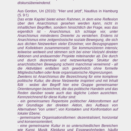
diskursüberwindend.
Aus Gordon, Uri (2010): "Hier und jetzt", Nautilus in Hamburg
(S. 9 f.)
Das erste Kapitel bietet einen Rahmen, in dem eine Reflexion
über den Anarchismus gesehen werden kann, nicht in
inhaltlichen Begriffen, sondern hinsichtlich der Frage, was das
eigentlich ist - Anarchismus. Ich schlage vor, unter
Anarchismus mindestens Dreierlei zu verstehen. Erstens ist
Anarchismus eine zeitgenössische soziale Bewegung, die sich
aus dichten Netzwerken vieler Einzelner, von Bezugsgruppen
und Kollektiven zusammensetzt. Sie kommunizieren intensiv,
teilweise weltweit und stimmen sich bei einer Vielzahl direkter
Aktionen und andauernder Projekte miteinander ab. Die durch
und durch dezentrale und netzwerkartige Struktur der
anarchistischen Bewegung scheint manchmal verwirrend - all
die Aktivitäten entfalten sich gewöhnlich ohne formelle
Mitgliedschaften oder feste organisatorische Abgrenzungen.
Zweitens ist Anarchismus die Bezeichnung für eine komplexe
politische Kultur, die diese Netzwerke inspiriert und mit Inhalt
füllt - wobei der Begriff hier eine Gruppe gemeinsamer
Orientierungen bezeichnet, die das politische Handeln und das
Reden darüber sowie auch das tägliche Leben ausrichten.
Kennzeichnend für diese Kultur sind:
- ein gemeinsames Repertoire politischer Aktionsformen auf
der Grundlage der direkten Aktion, des Aufbaus von
Alternativen "von unten", von Kontakten und Konfrontation auf
lokaler Ebene;
- gemeinsame Organisationsformen: dezentralisiert, horizontal
und konsensorientiert,
- eine gemeinsame Kultur in so unterschiedlichen Bereichen
wie Kunst, Musik, Kleidung und Essgewohnheiten, häufig