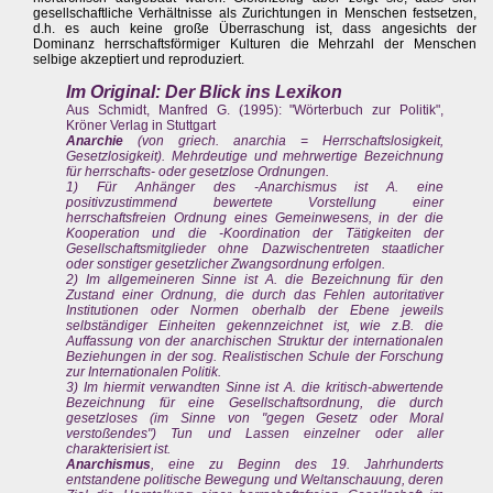
gesellschaftliche Verhältnisse als Zurichtungen in Menschen festsetzen,
d.h. es auch keine große Überraschung ist, dass angesichts der
Dominanz herrschaftsförmiger Kulturen die Mehrzahl der Menschen
selbige akzeptiert und reproduziert.
Im Original: Der Blick ins Lexikon
Aus Schmidt, Manfred G. (1995): "Wörterbuch zur Politik",
Kröner Verlag in Stuttgart
Anarchie
(von griech. anarchia = Herrschaftslosigkeit,
Gesetzlosigkeit). Mehrdeutige und mehrwertige Bezeichnung
für herrschafts- oder gesetzlose Ordnungen.
1) Für Anhänger des -Anarchismus ist A. eine
positivzustimmend bewertete Vorstellung einer
herrschaftsfreien Ordnung eines Gemeinwesens, in der die
Kooperation und die -Koordination der Tätigkeiten der
Gesellschaftsmitglieder ohne Dazwischentreten staatlicher
oder sonstiger gesetzlicher Zwangsordnung erfolgen.
2) Im allgemeineren Sinne ist A. die Bezeichnung für den
Zustand einer Ordnung, die durch das Fehlen autoritativer
Institutionen oder Normen oberhalb der Ebene jeweils
selbständiger Einheiten gekennzeichnet ist, wie z.B. die
Auffassung von der anarchischen Struktur der internationalen
Beziehungen in der sog. Realistischen Schule der Forschung
zur Internationalen Politik.
3) Im hiermit verwandten Sinne ist A. die kritisch-abwertende
Bezeichnung für eine Gesellschaftsordnung, die durch
gesetzloses (im Sinne von "gegen Gesetz oder Moral
verstoßendes") Tun und Lassen einzelner oder aller
charakterisiert ist.
Anarchismus
, eine zu Beginn des 19. Jahrhunderts
entstandene politische Bewegung und Weltanschauung, deren