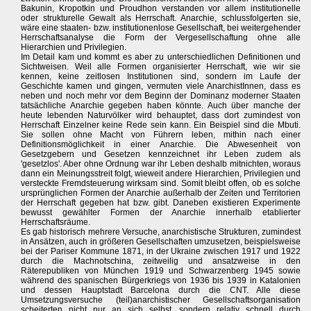
Bakunin, Kropotkin und Proudhon verstanden vor allem institutionelle
oder strukturelle Gewalt als Herrschaft. Anarchie, schlussfolgerten sie,
wäre eine staaten- bzw. institutionenlose Gesellschaft, bei weitergehender
Herrschaftsanalyse die Form der Vergesellschaftung ohne alle
Hierarchien und Privilegien.
Im Detail kam und kommt es aber zu unterschiedlichen Definitionen und
Sichtweisen. Weil alle Formen organisierter Herrschaft, wie wir sie
kennen, keine zeitlosen Institutionen sind, sondern im Laufe der
Geschichte kamen und gingen, vermuten viele AnarchistInnen, dass es
neben und noch mehr vor dem Beginn der Dominanz moderner Staaten
tatsächliche Anarchie gegeben haben könnte. Auch über manche der
heute lebenden Naturvölker wird behauptet, dass dort zumindest von
Herrschaft Einzelner keine Rede sein kann. Ein Beispiel sind die Mbuti.
Sie sollen ohne Macht von Führern leben, mithin nach einer
Definitionsmöglichkeit in einer Anarchie. Die Abwesenheit von
Gesetzgebern und Gesetzen kennzeichnet ihr Leben zudem als
'gesetzlos'. Aber ohne Ordnung war ihr Leben deshalb mitnichten, woraus
dann ein Meinungsstreit folgt, wieweit andere Hierarchien, Privilegien und
versteckte Fremdsteuerung wirksam sind. Somit bleibt offen, ob es solche
ursprünglichen Formen der Anarchie außerhalb der Zeiten und Territorien
der Herrschaft gegeben hat bzw. gibt. Daneben existieren Experimente
bewusst gewählter Formen der Anarchie innerhalb etablierter
Herrschaftsräume.
Es gab historisch mehrere Versuche, anarchistische Strukturen, zumindest
in Ansätzen, auch in größeren Gesellschaften umzusetzen, beispielsweise
bei der Pariser Kommune 1871, in der Ukraine zwischen 1917 und 1922
durch die Machnotschina, zeitweilig und ansatzweise in den
Räterepubliken von München 1919 und Schwarzenberg 1945 sowie
während des spanischen Bürgerkriegs von 1936 bis 1939 in Katalonien
und dessen Hauptstadt Barcelona durch die CNT. Alle diese
Umsetzungsversuche (teil)anarchistischer Gesellschaftsorganisation
scheiterten nicht nur an sich selbst, sondern relativ schnell durch