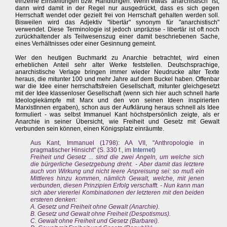
einzelne Einstellungen bzw. Handlungen. Wenn etwas "anarchistisch" ist,
dann wird damit in der Regel nur ausgedrückt, dass es sich gegen
Herrschaft wendet oder gezielt frei von Herrschaft gehalten werden soll.
Bisweilen wird das Adjektiv "libertär" synonym für "anarchistisch"
verwendet. Diese Terminologie ist jedoch unpräzise - libertär ist oft noch
zurückhaltender als Teilwesenszug einer damit beschriebenen Sache,
eines Verhältnisses oder einer Gesinnung gemeint.
Wer den heutigen Buchmarkt zu Anarchie betrachtet, wird einen
erheblichen Anteil sehr alter Werke feststellen. Deutschsprachige,
anarchistische Verlage bringen immer wieder Neudrucke alter Texte
heraus, die mitunter 100 und mehr Jahre auf dem Buckel haben. Offenbar
war die Idee einer herrschaftsfreien Gesellschaft, mitunter gleichgesetzt
mit der Idee klassenloser Gesellschaft (wenn sich hier auch schnell harte
Ideologiekämpfe mit Marx und den von seinen Ideen inspirierten
MarxistInnen ergaben), schon aus der Aufklärung heraus schnell als Idee
formuliert - was selbst Immanuel Kant höchstpersönlich zeigte, als er
Anarchie in seiner Übersicht, wie Freiheit und Gesetz mit Gewalt
verbunden sein können, einen Königsplatz einräumte.
Aus Kant, Immanuel (1798): AA VII, "Anthropologie in
pragmatischer Hinsicht" (S. 330 f., im
Internet
)
Freiheit und Gesetz ... sind die zwei Angeln, um welche sich
die bürgerliche Gesetzgebung dreht. - Aber damit das letztere
auch von Wirkung und nicht leere Anpreisung sei: so muß ein
Mittleres hinzu kommen, nämlich Gewalt, welche, mit jenen
verbunden, diesen Prinzipien Erfolg verschafft. - Nun kann man
sich aber viererlei Kombinationen der letzteren mit den beiden
ersteren denken:
A. Gesetz und Freiheit ohne Gewalt (Anarchie).
B. Gesetz und Gewalt ohne Freiheit (Despotismus).
C. Gewalt ohne Freiheit und Gesetz (Barbarei).