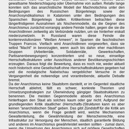
gewaltsame Niederschlagung oder Übernahme von außen. Relativ lange
konnten sich das anarchistische Modell der Machnotschina unter den
Bedingungen des Russischen Bürgerkriegs sowie der
Anarchosyndikalismus in Katalonien unter den Bedingungen des
Spanischen Bürgerkriegs halten. KritikerInnen betrachten diese
längerfristigeren Ausnahmen als Nischenmodelle, da die Gegner des
Anarchismus zunächst vorrangig andere Feinde hatten, gegen die sie die
AnarchistInnen zeitweilig als Verbündete nutzten, um sie hinterher eiskalt
niederzumetzeln. In Russland waren diese Feinde die
konterrevolutionären "Weißen Armeen", in Spanien die faschistischen
Truppen Francos. Vielfach wird AnarchistInnen vorgeworfen, dass sie
selbst "Macht" in bevorzugten, wenn auch bis dahin eher machtlosen
Gruppen (Arbeiterräte, Soldatenräte, Gewerkschaften,
Partisanenbewegungen) konzentrierten und so neue, einseitige
Herrschaftsstrukturen unter Ausschluss anderer Bevölkerungsschichten
erzeugten. Daraus folgt die Bewertung, dass es noch nie, weder aktuell
noch historisch eine Gesellschaft ohne Herrschaftsstrukturen gegeben hat
und die nostalgische Nabelschau vergeblicher Versuche in der
Vergangenheit die notwendige und vorantreibende, aktuelle Debatte
bremst.
Da der Anarchismus keine Staatsform darstellt, er im Gegenteil staatliche
Herrschaft ablehnt, fällt es schwer, konkrete Theorien und
Umsetzungsstrategien zur Überwindung gängiger Staatsstrukturen zu
benennen. Die meisten Gegenmodelle abseits des Anarchismus
hinterfragen den Staat als solches kaum oder gar nicht. Aufgrund der
grundlegenden Kritik staatlicher (Herrschafts-)Strukturen kann es aber
keinen "anarchistischen Staat" geben. Das gibt Zündstoff für die Kritik am
Anarchismus, wenn die Frage gestellt wird, welche Mechanismen
Gewaltenteilung, die Gewährleistung der Menschenrechte, eine
Infrastruktur zur Versorgung der Menschen, staatlich garantierte Bildung
und anderes im Anarchismus gewährleistet werden sollten - zumal dann,
wenn die Umsetzung des Anarchismus sich auf größere Gesellschaften