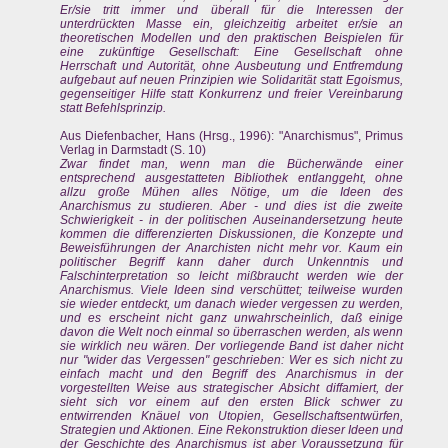
Er/sie tritt immer und überall für die Interessen der
unterdrückten Masse ein, gleichzeitig arbeitet er/sie an
theoretischen Modellen und den praktischen Beispielen für
eine zukünftige Gesellschaft: Eine Gesellschaft ohne
Herrschaft und Autorität, ohne Ausbeutung und Entfremdung
aufgebaut auf neuen Prinzipien wie Solidarität statt Egoismus,
gegenseitiger Hilfe statt Konkurrenz und freier Vereinbarung
statt Befehlsprinzip.
Aus Diefenbacher, Hans (Hrsg., 1996): "Anarchismus", Primus
Verlag in Darmstadt (S. 10)
Zwar findet man, wenn man die Bücherwände einer
entsprechend ausgestatteten Bibliothek entlanggeht, ohne
allzu große Mühen alles Nötige, um die Ideen des
Anarchismus zu studieren. Aber - und dies ist die zweite
Schwierigkeit - in der politischen Auseinandersetzung heute
kommen die differenzierten Diskussionen, die Konzepte und
Beweisführungen der Anarchisten nicht mehr vor. Kaum ein
politischer Begriff kann daher durch Unkenntnis und
Falschinterpretation so leicht mißbraucht werden wie der
Anarchismus. Viele Ideen sind verschüttet; teilweise wurden
sie wieder entdeckt, um danach wieder vergessen zu werden,
und es erscheint nicht ganz unwahrscheinlich, daß einige
davon die Welt noch einmal so überraschen werden, als wenn
sie wirklich neu wären. Der vorliegende Band ist daher nicht
nur "wider das Vergessen" geschrieben: Wer es sich nicht zu
einfach macht und den Begriff des Anarchismus in der
vorgestellten Weise aus strategischer Absicht diffamiert, der
sieht sich vor einem auf den ersten Blick schwer zu
entwirrenden Knäuel von Utopien, Gesellschaftsentwürfen,
Strategien und Aktionen. Eine Rekonstruktion dieser Ideen und
der Geschichte des Anarchismus ist aber Voraussetzung für