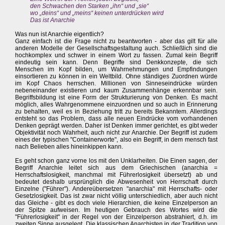
den Schwachen den Starken „ihn“ und „sie“
wo „deins“ und „meins“ keinen unterdrücken wird
Das ist Anarchie
Was nun ist Anarchie eigentlich?
Ganz einfach ist die Frage nicht zu beantworten - aber das gilt für alle
anderen Modelle der Gesellschaftsgestaltung auch. Schließlich sind die
hochkomplex und schwer in einem Wort zu fassen. Zumal kein Begriff
eindeutig sein kann. Denn Begriffe sind Denkkonzepte, die sich
Menschen im Kopf bilden, um Wahrnehmungen und Empfindungen
einsortieren zu können in ein Weltbild. Ohne ständiges Zuordnen würde
im Kopf Chaos herrschen. Millionen von Sinneseindrücke würden
nebeneinander existieren und kaum Zusammenhänge erkennbar sein.
Begriffsbildung ist eine Form der Strukturierung von Denken. Es macht
möglich, alles Wahrgenommene einzuordnen und so auch in Erinnerung
zu behalten, weil es in Beziehung tritt zu bereits Bekanntem. Allerdings
entsteht so das Problem, dass alle neuen Eindrücke vom vorhandenen
Denken geprägt werden. Daher ist Denken immer gerichtet, es gibt weder
Objektivität noch Wahrheit, auch nicht zur Anarchie. Der Begriff ist zudem
eines der typischen "Containerworte", also ein Begriff, in dem mensch fast
nach Belieben alles hineinkippen kann.
Es geht schon ganz vorne los mit den Unklarheiten. Die Einen sagen, der
Begriff Anarchie leitet sich aus dem Griechischen (anarchia =
Herrschaftslosigkeit, manchmal mit Führerlosigkeit übersetzt) ab und
bedeutet deshalb ursprünglich die Abwesenheit von Herrschaft durch
Einzelne ("Führer"). Andereübersetzen "anarchia" mit Herrschafts- oder
Gesetzlosigkeit. Das ist zwar nicht völlig unterschiedlich, aber auch nicht
das Gleiche - gibt es doch viele Hierarchien, die keine Einzelperson an
der Spitze aufweisen. Im heutigen Gebrauch des Wortes wird die
"Führerlosigkeit" in der Regel von der Einzelperson abstrahiert, d.h. im
zweiten Sinne ausgelegt. Die klassischen Anarchisten in der Tradition von