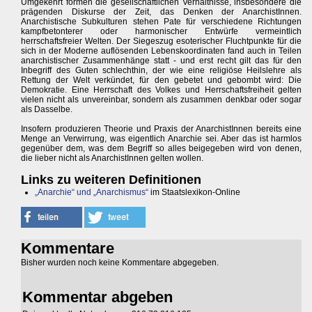
Umgekehrt formen die gesellschaftlichen Verhältnisse, insbesondere die
prägenden Diskurse der Zeit, das Denken der AnarchistInnen.
Anarchistische Subkulturen stehen Pate für verschiedene Richtungen
kampfbetonterer oder harmonischer Entwürfe vermeintlich
herrschaftsfreier Welten. Der Siegeszug esoterischer Fluchtpunkte für die
sich in der Moderne auflösenden Lebenskoordinaten fand auch in Teilen
anarchistischer Zusammenhänge statt - und erst recht gilt das für den
Inbegriff des Guten schlechthin, der wie eine religiöse Heilslehre als
Rettung der Welt verkündet, für den gebetet und gebombt wird: Die
Demokratie. Eine Herrschaft des Volkes und Herrschaftsfreiheit gelten
vielen nicht als unvereinbar, sondern als zusammen denkbar oder sogar
als Dasselbe.
Insofern produzieren Theorie und Praxis der AnarchistInnen bereits eine
Menge an Verwirrung, was eigentlich Anarchie sei. Aber das ist harmlos
gegenüber dem, was dem Begriff so alles beigegeben wird von denen,
die lieber nicht als AnarchistInnen gelten wollen.
Links zu weiteren Definitionen
„Anarchie“ und „Anarchismus“
im Staatslexikon-Online
Kommentare
Bisher wurden noch keine Kommentare abgegeben.
Kommentar abgeben