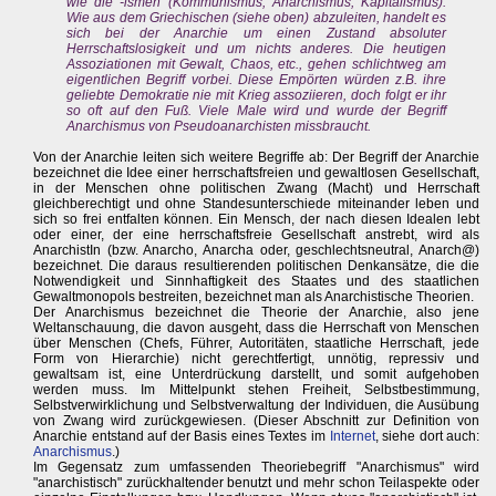
wie die -ismen (Kommunismus, Anarchismus, Kapitalismus).
Wie aus dem Griechischen (siehe oben) abzuleiten, handelt es
sich bei der Anarchie um einen Zustand absoluter
Herrschaftslosigkeit und um nichts anderes. Die heutigen
Assoziationen mit Gewalt, Chaos, etc., gehen schlichtweg am
eigentlichen Begriff vorbei. Diese Empörten würden z.B. ihre
geliebte Demokratie nie mit Krieg assoziieren, doch folgt er ihr
so oft auf den Fuß. Viele Male wird und wurde der Begriff
Anarchismus von Pseudoanarchisten missbraucht.
Von der Anarchie leiten sich weitere Begriffe ab: Der Begriff der Anarchie
bezeichnet die Idee einer herrschaftsfreien und gewaltlosen Gesellschaft,
in der Menschen ohne politischen Zwang (Macht) und Herrschaft
gleichberechtigt und ohne Standesunterschiede miteinander leben und
sich so frei entfalten können. Ein Mensch, der nach diesen Idealen lebt
oder einer, der eine herrschaftsfreie Gesellschaft anstrebt, wird als
AnarchistIn (bzw. Anarcho, Anarcha oder, geschlechtsneutral, Anarch@)
bezeichnet. Die daraus resultierenden politischen Denkansätze, die die
Notwendigkeit und Sinnhaftigkeit des Staates und des staatlichen
Gewaltmonopols bestreiten, bezeichnet man als Anarchistische Theorien.
Der Anarchismus bezeichnet die Theorie der Anarchie, also jene
Weltanschauung, die davon ausgeht, dass die Herrschaft von Menschen
über Menschen (Chefs, Führer, Autoritäten, staatliche Herrschaft, jede
Form von Hierarchie) nicht gerechtfertigt, unnötig, repressiv und
gewaltsam ist, eine Unterdrückung darstellt, und somit aufgehoben
werden muss. Im Mittelpunkt stehen Freiheit, Selbstbestimmung,
Selbstverwirklichung und Selbstverwaltung der Individuen, die Ausübung
von Zwang wird zurückgewiesen. (Dieser Abschnitt zur Definition von
Anarchie entstand auf der Basis eines Textes im
Internet
, siehe dort auch:
Anarchismus
.)
Im Gegensatz zum umfassenden Theoriebegriff "Anarchismus" wird
"anarchistisch" zurückhaltender benutzt und mehr schon Teilaspekte oder