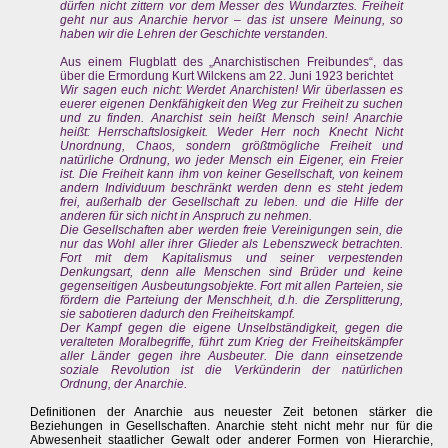
dürfen nicht zittern vor dem Messer des Wundarztes. Freiheit
geht nur aus Anarchie hervor – das ist unsere Meinung, so
haben wir die Lehren der Geschichte verstanden.
Aus einem Flugblatt des „Anarchistischen Freibundes“, das
über die Ermordung Kurt Wilckens am 22. Juni 1923 berichtet
Wir sagen euch nicht: Werdet Anarchisten! Wir überlassen es
euerer eigenen Denkfähigkeit den Weg zur Freiheit zu suchen
und zu finden. Anarchist sein heißt Mensch sein! Anarchie
heißt: Herrschaftslosigkeit. Weder Herr noch Knecht Nicht
Unordnung, Chaos, sondern größtmögliche Freiheit und
natürliche Ordnung, wo jeder Mensch ein Eigener, ein Freier
ist. Die Freiheit kann ihm von keiner Gesellschaft, von keinem
andern Individuum beschränkt werden denn es steht jedem
frei, außerhalb der Gesellschaft zu leben. und die Hilfe der
anderen für sich nicht in Anspruch zu nehmen.
Die Gesellschaften aber werden freie Vereinigungen sein, die
nur das Wohl aller ihrer Glieder als Lebenszweck betrachten.
Fort mit dem Kapitalismus und seiner verpestenden
Denkungsart, denn alle Menschen sind Brüder und keine
gegenseitigen Ausbeutungsobjekte. Fort mit allen Parteien, sie
fördern die Parteiung der Menschheit, d.h. die Zersplitterung,
sie sabotieren dadurch den Freiheitskampf.
Der Kampf gegen die eigene Unselbständigkeit, gegen die
veralteten Moralbegriffe, führt zum Krieg der Freiheitskämpfer
aller Länder gegen ihre Ausbeuter. Die dann einsetzende
soziale Revolution ist die Verkünderin der natürlichen
Ordnung, der Anarchie.
Definitionen der Anarchie aus neuester Zeit betonen stärker die
Beziehungen in Gesellschaften. Anarchie steht nicht mehr nur für die
Abwesenheit staatlicher Gewalt oder anderer Formen von Hierarchie,