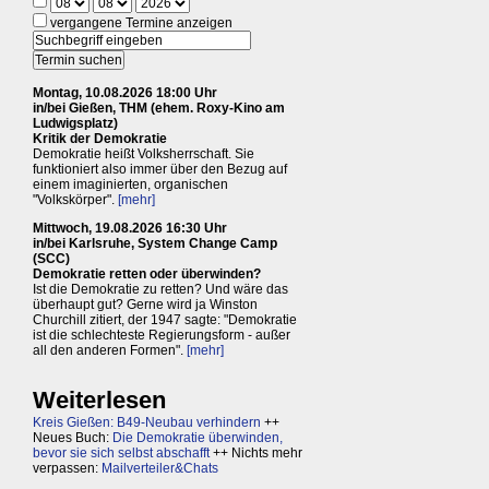
vergangene Termine anzeigen
Montag, 10.08.2026 18:00 Uhr
in/bei Gießen, THM (ehem. Roxy-Kino am
Ludwigsplatz)
Kritik der Demokratie
Demokratie heißt Volksherrschaft. Sie
funktioniert also immer über den Bezug auf
einem imaginierten, organischen
"Volkskörper".
[mehr]
Mittwoch, 19.08.2026 16:30 Uhr
in/bei Karlsruhe, System Change Camp
(SCC)
Demokratie retten oder überwinden?
Ist die Demokratie zu retten? Und wäre das
überhaupt gut? Gerne wird ja Winston
Churchill zitiert, der 1947 sagte: "Demokratie
ist die schlechteste Regierungsform - außer
all den anderen Formen".
[mehr]
Weiterlesen
Kreis Gießen: B49-Neubau verhindern
++
Neues Buch:
Die Demokratie überwinden,
bevor sie sich selbst abschafft
++ Nichts mehr
verpassen:
Mailverteiler&Chats