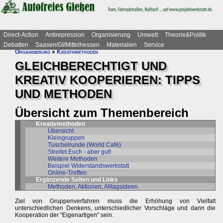
Direct-Action
Antirepression
Organisierung
Umwelt
Theorie&Politik
Debatten
Saasen/GI/Mittelhessen
Materialien
Service
Organisierung
»
Kreativmethoden
GLEICHBERECHTIGT UND
KREATIV KOOPERIEREN: TIPPS
UND METHODEN
Übersicht zum Themenbereich
Kreativmethoden
Übersicht
Kleingruppen
Tuschelrunde (World Café)
Streitet Euch - aber gut!
Weitere Methoden
Beispiel Widerstandswerkstatt
Online-Treffen
Ergänzende Seiten und Links
Methoden, Aktionen, Alltagsideen
Ziel von Gruppenverfahren muss die Erhöhung von Vielfalt
unterschiedlichen Denkens, unterschiedlicher Vorschläge und dann die
Kooperation der "Eigenartigen" sein.