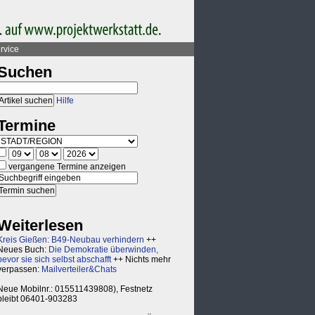
rvice
Suchen
Hilfe
Termine
vergangene Termine anzeigen
Weiterlesen
Kreis Gießen: B49-Neubau verhindern
++
Neues Buch:
Die Demokratie überwinden,
bevor sie sich selbst abschafft
++ Nichts mehr
verpassen:
Mailverteiler&Chats
Neue Mobilnr.: 015511439808), Festnetz
bleibt 06401-903283