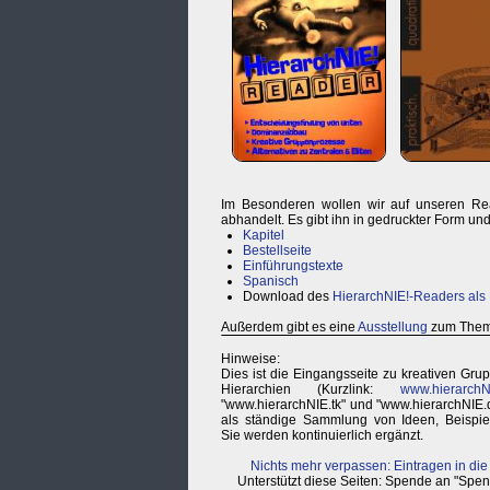
Im Besonderen wollen wir auf unseren Re
abhandelt. Es gibt ihn in gedruckter Form u
Kapitel
Bestellseite
Einführungstexte
Spanisch
Download des
HierarchNIE!-Readers als
Außerdem gibt es eine
Ausstellung
zum Thema
Hinweise:
Dies ist die Eingangsseite zu kreativen G
Hierarchien (Kurzlink:
www.hierarchN
"www.hierarchNIE.tk" und "www.hierarchNIE.d
als ständige Sammlung von Ideen, Beispiel
Sie werden kontinuierlich ergänzt.
Nichts mehr verpassen: Eintragen in die
Unterstützt diese Seiten: Spende an "Sp