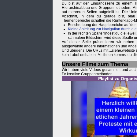
Du bist auf der Eingangsseite zu einem T
Hierarchieabbau und Gruppenmethoden. Mit e
auf mehreren Seiten aufgeteilt ist. Die Un
Abschnitt, in dem du gerade bist, blau
Themenbereiche schaffen die Runterklapp-
Beschreibung der Hauptbereiche auf der
Kleine Anleitung zur Navigation durch die
In der rechten Spalte findest du die je
schmalem Bildschirm wird diese Spalte u
Auf dieser Seite präsentieren wir neben
ausgewählte andere Informationen und Ange
Und übrigens: Die URLs mit ...siehe.website
kein Label enthalten. Mit ihnen kommst du d
Unsere Filme zum Thema
Wir haben viele Videos gesammelt und auch s
für kreative Gruppenmethoden.
Playlist zu Organ