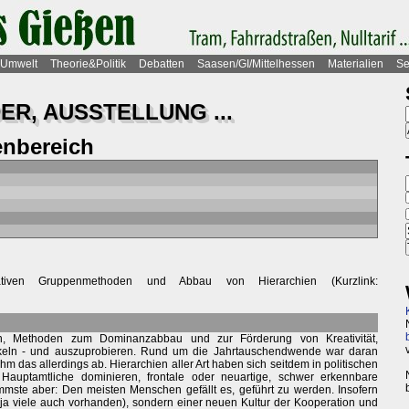
Umwelt
Theorie&Politik
Debatten
Saasen/GI/Mittelhessen
Materialien
Se
ER, AUSSTELLUNG ...
nbereich
tiven Gruppenmethoden und Abbau von Hierarchien (Kurzlink:
an, Methoden zum Dominanzabbau und zur Förderung von Kreativität,
keln - und auszuprobieren. Rund um die Jahrtauschendwende war daran
m das allerdings ab. Hierarchien aller Art haben sich seitdem in politischen
Hauptamtliche dominieren, frontale oder neuartige, schwer erkennbare
mste aber: Den meisten Menschen gefällt es, geführt zu werden. Insofern
ja viele auch vorhanden), sondern einer neuen Kultur der Kooperation und