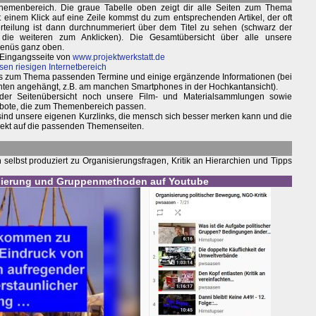
hemenbereich. Die graue Tabelle oben zeigt dir alle Seiten zum Thema
inem Klick auf eine Zeile kommst du zum entsprechenden Artikel, der oft
terteilung ist dann durchnummeriert über dem Titel zu sehen (schwarz der
 die weiteren zum Anklicken). Die Gesamtübersicht über alle unsere
Menüs ganz oben.
 Eingangsseite von
www.projektwerkstatt.de
sen riesigen Internetbereich
weils zum Thema passenden Termine und einige ergänzende Informationen (bei
nten angehängt, z.B. am manchen Smartphones in der Hochkantansicht).
 der Seitenübersicht noch unsere Film- und Materialsammlungen sowie
bote, die zum Themenbereich passen.
 sind unsere eigenen Kurzlinks, die mensch sich besser merken kann und die
irekt auf die passenden Themenseiten.
elbst produziert zu Organisierungsfragen, Kritik an Hierarchien und Tipps
isierung und Gruppenmethoden auf Youtube