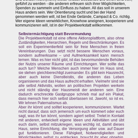
geführt zu werden - die anderen erfreuen sich ihrer Möglichkeiten,
Spenden zu sammeln und Einfluss zu haben. All das soll in unserem
Haus anders sein. Wer Orientierung sucht und bei der Hand
genommen werden will, ist bei Ende Gelände, Campact & Co. richtig.
Wer eigene Ideen verwirklichen, Knowhow aneignen, kooperieren und
kommunizieren will, ist in der Projektwerkstatt willkommen.
Selbstermächtigung statt Bevormundung
Die Projektwerkstatt ist eine offene Aktionsplattform, also ohne
Zuständigkeiten, Hierarchien, Regeln und Beschränkungen. Es
soll ein Experimentierfeld sein für freie Menschen in freien
Vereinbarungen. Das setzt nicht bessere Menschen voraus,
sondern aufmerksame – und Aufmerksamkeit kann mensch
lernen. Was es hier nicht gibt, ist das bevormundende Behüten
der Nutzis unserer Räume und Einrichtungen. Wer sollte das
auch tun? Welche Menschen auch immer hier im Haus sind,
sie stehen gleichberechtigt zueinander. Es gibt kein Hausrecht,
aber auch keine Dienstleistis, die anderen das Leben
organisieren und das Haus aufrecht erhalten. Vielmehr sind sie
alle selbst Aktivistis, wollen an politischen Projekten werkeln
und nicht ständig dier Hausmeisti der anderen sein. Eine
dadurch erschreckte Gastgruppe schrieb mal auf ein Plakat,
dass mensch hier sich selbst überlassen ist. Jawohl, so ist es.
Wir lehnen Paternalismus ab.
Aber ihr könnt und solltet kooperieren, kommunizieren. Wartet
nicht darauf, dass sich jemensch um euch kümmert oder euch
sagt, was ihr tun könnt, sondern agiert selbst: Tretet in Kontakt
mit anderen, entwickelt eigene Ideen und Aktivitäten und übt
euch darin, selbst mitzukriegen, was wichtig ist, damit dieses
Haus, seine Einrichtung, die Versorgung aller usw. auf Dauer
gut funktionieren. Diese Fähigkeit, Notwendigkeiten und
Möglichkeiten selbst zu entdecken, braucht ihr aber ohnehin,