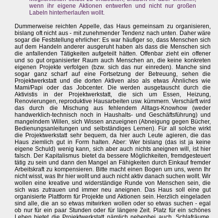
wenn ihr eigene Aktionen entwerfen und nicht nur großen
Labeln hinterherlaufen wollt.
Dummerweise reichten Appelle, das Haus gemeinsam zu organisieren,
bislang oft nicht aus - mit zunehmender Tendenz nach unten. Daher wäre
sogar die Feststellung ehrlicher: Es war häufiger so, dass Menschen sich
auf dem Handeln anderer ausgeruht haben als dass die Menschen sich
die anfallenden Tätigkeiten aufgeteilt hätten. Offenbar zieht ein offener
und so gut organisierter Raum auch Menschen an, die keine konkreten
eigenen Projekte verfolgen (bzw. sich das nur einreden). Manche sind
sogar ganz scharf auf eine Fortsetzung der Betreuung, sehen die
Projektwerkstatt und die dorten Aktiven also als etwas Ähnliches wie
Mami/Papi oder das Jobcenter. Die werden ausgetauscht durch die
Aktivistis in der Projektwerkstatt, die sich um Essen, Heizung,
Renovierungen, reproduktive Hausarbeiten usw. kümmern. Verschärft wird
das durch die Mischung aus fehlendem Alltags-Knowhow (weder
handwerklich-technisch noch in Haushalts- und Geschäftsführung) und
mangelndem Willen, sich Wissen anzueignen (Abneigung gegen Bücher,
Bedienungsanleitungen und selbständiges Lernen). Für all solche wirkt
die Projektwerkstatt sehr bequem, da hier auch Leute agieren, die das
Haus ziemlich gut in Form halten. Aber: Wer bislang (das ist ja keine
eigene Schuld) wenig kann, sich aber auch nichts aneignen will, ist hier
falsch. Der Kapitalismus bietet da bessere Möglichkeiten, fremdgesteuert
tätig zu sein und dann den Mangel an Fähigkeiten durch Einkauf fremder
Arbeitskraft zu kompensieren. Bitte macht einen Bogen um uns, wenn Ihr
nicht wisst, was Ihr hier wollt und auch nicht aktiv danach suchen wollt. Wir
wollen eine kreative und widerständige Runde von Menschen sein, die
sich was zutrauen und immer neu aneignen. Das Haus soll eine gut
organisierte Plattform für Projekte und Aktionen sein. Herzlich eingeladen
sind alle, die an so etwas mitwirken wollen oder so etwas suchen - egal
ob nur für ein paar Stunden oder für längere Zeit. Platz für ein schönes
Leben bietet die Projektwerkstatt nämlich nebenbei auch. Schlafräume,