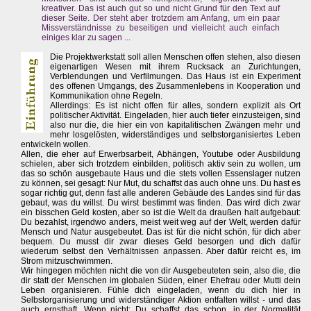
kreativer. Das ist auch gut so und nicht Grund für den Text auf
dieser Seite. Der steht aber trotzdem am Anfang, um ein paar
Missverständnisse zu beseitigen und vielleicht auch einfach
einiges klar zu sagen ...
Die Projektwerkstatt soll allen Menschen offen stehen, also diesen
eigenartigen Wesen mit ihrem Rucksack an Zurichtungen,
Verblendungen und Verfilmungen. Das Haus ist ein Experiment
des offenen Umgangs, des Zusammenlebens in Kooperation und
Kommunikation ohne Regeln.
Allerdings: Es ist nicht offen für alles, sondern explizit als Ort
politischer Aktivität. Eingeladen, hier auch tiefer einzusteigen, sind
also nur die, die hier ein von kapitalitischen Zwängen mehr und
mehr losgelösten, widerständiges und selbstorganisiertes Leben
entwickeln wollen.
Allen, die eher auf Erwerbsarbeit, Abhängen, Youtube oder Ausbildung
schielen, aber sich trotzdem einbilden, politisch aktiv sein zu wollen, um
das so schön ausgebaute Haus und die stets vollen Essenslager nutzen
zu können, sei gesagt: Nur Mut, du schaffst das auch ohne uns. Du hast es
sogar richtig gut, denn fast alle anderen Gebäude des Landes sind für das
gebaut, was du willst. Du wirst bestimmt was finden. Das wird dich zwar
ein bisschen Geld kosten, aber so ist die Welt da draußen halt aufgebaut:
Du bezahlst, irgendwo anders, meist weit weg auf der Welt, werden dafür
Mensch und Natur ausgebeutet. Das ist für die nicht schön, für dich aber
bequem. Du musst dir zwar dieses Geld besorgen und dich dafür
wiederum selbst den Verhältnissen anpassen. Aber dafür reicht es, im
Strom mitzuschwimmen.
Wir hingegen möchten nicht die von dir Ausgebeuteten sein, also die, die
dir statt der Menschen im globalen Süden, einer Ehefrau oder Mutti dein
Leben organisieren. Fühle dich eingeladen, wenn du dich hier in
Selbstorganisierung und widerständiger Aktion entfalten willst - und das
auch ernsthaft. Wenn nicht: Du schaffst das schon, in der Normalität