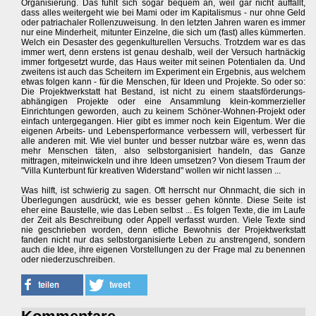
Organisierung. Das fühlt sich sogar bequem an, weil gar nicht auffällt,
dass alles weitergeht wie bei Mami oder im Kapitalismus - nur ohne Geld
oder patriachaler Rollenzuweisung. In den letzten Jahren waren es immer
nur eine Minderheit, mitunter Einzelne, die sich um (fast) alles kümmerten.
Welch ein Desaster des gegenkulturellen Versuchs. Trotzdem war es das
immer wert, denn erstens ist genau deshalb, weil der Versuch hartnäckig
immer fortgesetzt wurde, das Haus weiter mit seinen Potentialen da. Und
zweitens ist auch das Scheitern im Experiment ein Ergebnis, aus welchem
etwas folgen kann - für die Menschen, für Ideen und Projekte. So oder so:
Die Projektwerkstatt hat Bestand, ist nicht zu einem staatsförderungs-
abhängigen Projekte oder eine Ansammlung klein-kommerzieller
Einrichtungen geworden, auch zu keinem Schöner-Wohnen-Projekt oder
einfach untergegangen. Hier gibt es immer noch kein Eigentum. Wer die
eigenen Arbeits- und Lebensperformance verbessern will, verbessert für
alle anderen mit. Wie viel bunter und besser nutzbar wäre es, wenn das
mehr Menschen täten, also selbstorganisiert handeln, das Ganze
mittragen, miteinwickeln und ihre Ideen umsetzen? Von diesem Traum der
"Villa Kunterbunt für kreativen Widerstand" wollen wir nicht lassen ...
Was hilft, ist schwierig zu sagen. Oft herrscht nur Ohnmacht, die sich in
Überlegungen ausdrückt, wie es besser gehen könnte. Diese Seite ist
eher eine Baustelle, wie das Leben selbst ... Es folgen Texte, die im Laufe
der Zeit als Beschreibung oder Appell verfasst wurden. Viele Texte sind
nie geschrieben worden, denn etliche Bewohnis der Projektwerkstatt
fanden nicht nur das selbstorganisierte Leben zu anstrengend, sondern
auch die Idee, ihre eigenen Vorstellungen zu der Frage mal zu benennen
oder niederzuschreiben.