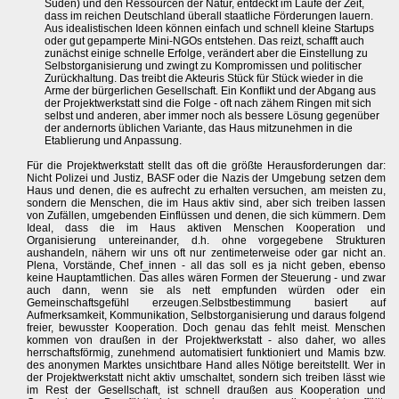
Süden) und den Ressourcen der Natur, entdeckt im Laufe der Zeit,
dass im reichen Deutschland überall staatliche Förderungen lauern.
Aus idealistischen Ideen können einfach und schnell kleine Startups
oder gut gepamperte Mini-NGOs entstehen. Das reizt, schafft auch
zunächst einige schnelle Erfolge, verändert aber die Einstellung zu
Selbstorganisierung und zwingt zu Kompromissen und politischer
Zurückhaltung. Das treibt die Akteuris Stück für Stück wieder in die
Arme der bürgerlichen Gesellschaft. Ein Konflikt und der Abgang aus
der Projektwerkstatt sind die Folge - oft nach zähem Ringen mit sich
selbst und anderen, aber immer noch als bessere Lösung gegenüber
der andernorts üblichen Variante, das Haus mitzunehmen in die
Etablierung und Anpassung.
Für die Projektwerkstatt stellt das oft die größte Herausforderungen dar:
Nicht Polizei und Justiz, BASF oder die Nazis der Umgebung setzen dem
Haus und denen, die es aufrecht zu erhalten versuchen, am meisten zu,
sondern die Menschen, die im Haus aktiv sind, aber sich treiben lassen
von Zufällen, umgebenden Einflüssen und denen, die sich kümmern. Dem
Ideal, dass die im Haus aktiven Menschen Kooperation und
Organisierung untereinander, d.h. ohne vorgegebene Strukturen
aushandeln, nähern wir uns oft nur zentimeterweise oder gar nicht an.
Plena, Vorstände, Chef_innen - all das soll es ja nicht geben, ebenso
keine Hauptamtlichen. Das alles wären Formen der Steuerung - und zwar
auch dann, wenn sie als nett empfunden würden oder ein
Gemeinschaftsgefühl erzeugen.Selbstbestimmung basiert auf
Aufmerksamkeit, Kommunikation, Selbstorganisierung und daraus folgend
freier, bewusster Kooperation. Doch genau das fehlt meist. Menschen
kommen von draußen in der Projektwerkstatt - also daher, wo alles
herrschaftsförmig, zunehmend automatisiert funktioniert und Mamis bzw.
des anonymen Marktes unsichtbare Hand alles Nötige bereitstellt. Wer in
der Projektwerkstatt nicht aktiv umschaltet, sondern sich treiben lässt wie
im Rest der Gesellschaft, ist schnell draußen aus Kooperation und