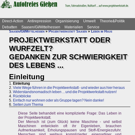
Direct-Action
Antirepression
Organisierung
Umwelt
Theorie&Politik
Debatten
Saasen/GI/Mittelhessen
Materialien
Service
Saasen/GI/Mittelhessen
»
Projektwerkstatt Saasen
»
Leben im Haus
PROJEKTWERKSTATT ODER
WURFZELT?
GEDANKEN ZUR SCHWIERIGKEIT
DES LEBENS ...
Einleitung
1.
Einleitung
2.
Viele Wege führen in die Projektwerkstatt - und wieder aus hier heraus
3.
Widerstandsnomadisch leben ... und die Projektwerkstatt nutzen!
4.
Rückblicke
5.
Einfach nur wohnen oder als Gruppe tagen? Nein danke!
6.
Seiten zum Thema
Diese Seite behandelt eine komplizierte Frage: Das Leben in
der Projektwerkstatt.
Der Mensch ist (zum Glück) keine Maschine - und selbst
Maschinen entwickeln oft ihr Eigenleben, brauchen
Aufmerksamkeit, Erholungspausen und Stoff-/Energiezufuhr.
Menschen sind weitaus komplizierter, eigenartiger und