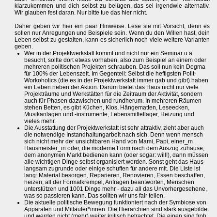
klarzukommen und dich selbst zu belügen, das sei irgendwie alternativ.
Wir glauben fest daran. Nur bitte tue das hier nicht.
Daher geben wir hier ein paar Hinweise. Lese sie mit Vorsicht, denn es
sollen nur Anregungen und Beispiele sein. Wenn du den Willen hast, dein
Leben selbst zu gestalten, kann es sicherlich noch viele weitere Varianten
geben.
Wer in der Projektwerkstatt kommt und nicht nur ein Seminar u.ä.
besucht, sollte dort etwas vorhaben, also zum Beispiel an einem oder
mehreren politischen Projekten schrauben. Das soll nun kein Dogma
für 100% der Lebenszeit. Im Gegenteil: Selbst die heftigsten Polit-
Workoholics (die es in der Projektwerkstatt immer gab und gibt) haben
ein Leben neben der Aktion. Darum bietet das Haus nicht nur viele
Projekträume und Werkstätten für die Zeitraum der Aktivität, sondern
auch für Phasen dazwischen und rundherum. In mehreren Räumen
stehen Betten, es gibt Küchen, Klos, Hängematten, Leseecken,
Musikanlagen und -instrumente, Lebensmittellager, Heizung und
vieles mehr.
Die Ausstattung der Projektwerkstatt ist sehr attraktiv, zieht aber auch
die notwendige Instandhaltungarbeit nach sich. Denn wenn mensch
sich nicht mehr der unsichtbaren Hand von Mami, Papi, einer_m
Hausmeister_in oder, die moderne Form nach dem Auszug zuhause,
dem anonymen Markt bedienen kann (oder sogar: will!), dann müssen
alle wichtigen Dinge selbst organisiert werden. Sonst geht das Haus
langsam zugrunde oder einige schuften für andere mit. Die Liste ist
lang: Material besorgen, Reparieren, Renovieren, Essen beschaffen,
heizen, all der Formalkrempel, Anfragen beantworten, Menschen
unterstützen und 1001 Dinge mehr - dazu all das Unvorhergesehene,
was so passieren kann. Das sollten wir uns fair teilen.
Die aktuelle politische Bewegung funktioniert nach der Symbiose von
Apparaten und Mitläufer*innen. Die Hierarchien sind stark ausgebildet
und werden nicht (mehr) weiter kritisch betrachtet. Die einen sind froh,