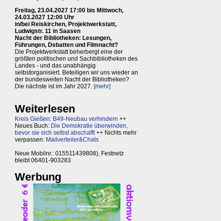
Freitag, 23.04.2027 17:00 bis Mittwoch,
24.03.2027 12:00 Uhr
in/bei Reiskirchen, Projektwerkstatt,
Ludwigstr. 11 in Saasen
Nacht der Bibliotheken: Lesungen,
Führungen, Debatten und Filmnacht?
Die Projektwerkstatt beherbergt eine der
größten politischen und Sachbibliotheken des
Landes - und das unabhängig
selbstorganisiert. Beteiligen wir uns wieder an
der bundesweiten Nacht der Bibliotheken?
Die nächste ist im Jahr 2027.
[mehr]
Weiterlesen
Kreis Gießen: B49-Neubau verhindern
++
Neues Buch:
Die Demokratie überwinden,
bevor sie sich selbst abschafft
++ Nichts mehr
verpassen:
Mailverteiler&Chats
Neue Mobilnr.: 015511439808), Festnetz
bleibt 06401-903283
Werbung