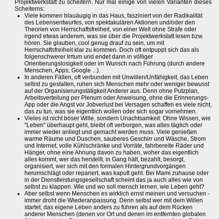
Projektwerkstatt zu scheitern. Nur mal einige von vielen Varianten dieses
Scheiterns:
Viele kommen blauäugig in das Haus, fasziniert von der Radikalität
des Lebensentwurfes, von spektakulären Aktionen und/oder den
Theorien von Herrschaftsfreiheit, von einer Welt ohne Strafe oder
irgend etwas anderem, was sie über die Projektwerkstatt lesen bzw.
hören. Sie glauben, cool genug drauf zu sein, um mit
Herrschaftsfreiheit klar zu kommen. Doch oft entpuppt sich das als
folgenschwerer Irrtum und endet dann in völliger
Orientierungslosigkeit oder im Wunsch nach Führung (durch andere
Menschen, Apps, Google ...).
In anderen Fällen, oft verbunden mit Unwillen/Unfähigkeit, das Leben
selbst zu gestalten, ruhen sich Menschen mehr oder weniger bewusst
auf der Organisierungstätigkeit Anderer aus. Denn ohne Putzplan,
Arbeitsverteilung per Plenum oder Anweisung, ohne die Erinnerungs-
App oder die Angst vor Jobverlust bei Versagen schaffen es viele nicht,
das zu tun, was sie eigentlich wollen oder sich sogar vornehmen.
Vieles ist nicht böser Wille, sondern Unachtsamkeit: Ohne Wissen, wie
"Leben" überhaupt geht, bleibt oft verborgen, was alles täglich oder
immer wieder anliegt und gemacht werden muss. Viele genießen
warme Räume und Duschen, sauberes Geschirr und Wäsche, Strom
und Internet, volle Kühlschränke und Vorräte, fahrbereite Räder und
Hänger, ohne eine Ahnung davon zu haben, woher das eigentlich
alles kommt, wer das herstellt, in Gang hält, bezahlt, besorgt,
organisiert, wer sich mit den formalen Hintergrundvorgängen
herumschlägt oder repariert, was kaputt geht. Bei Mami zuhause oder
in der Dienstleistungsgesellschaft scheint das ja auch alles wie von
selbst zu klappen. Wie und wo soll mensch lernen, wie Leben geht?
Aber selbst wenn Menschen es wirklich ernst meinen und versuchen -
immer droht die Wiederanpassung. Denn selbst wer mit dem Willen
startet, das eigene Leben anders zu führen als auf dem Rücken
anderer Menschen (denen vor Ort und denen im entfernten globalen