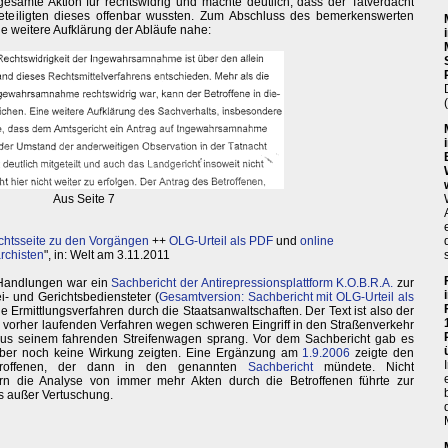
e gesamte Aktion für rechtswidrig und machte deutlich, dass der Tatverdacht
 Beteiligten dieses offenbar wussten. Zum Abschluss des bemerkenswerten
ine weitere Aufklärung der Abläufe nahe:
Aus Seite 7
chtsseite zu den Vorgängen
++
OLG-Urteil als PDF
und
online
archisten
", in: Welt am 3.11.2011
 Handlungen war ein
Sachbericht der Antirepressionsplattform K.O.B.R.A.
zur
ei- und Gerichtsbediensteter (
Gesamtversion: Sachbericht mit OLG-Urteil als
e Ermittlungsverfahren durch die Staatsanwaltschaften. Der Text ist also der
vorher laufenden Verfahren wegen schweren Eingriff in den Straßenverkehr
aus seinem fahrenden Streifenwagen sprang. Vor dem Sachbericht gab es
e aber noch keine Wirkung zeigten. Eine Ergänzung am
1.9.2006
zeigte den
Betroffenen, der dann in den genannten
Sachbericht
mündete. Nicht
dern die Analyse von immer mehr Akten durch die Betroffenen führte zur
ts außer Vertuschung.