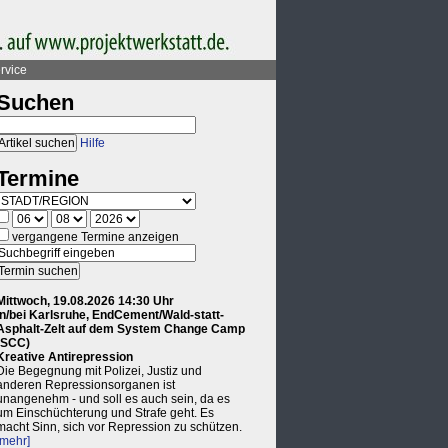
rvice
Suchen
Hilfe
Termine
vergangene Termine anzeigen
Mittwoch, 19.08.2026 14:30 Uhr
in/bei Karlsruhe, EndCement/Wald-statt-
Asphalt-Zelt auf dem System Change Camp
(SCC)
Kreative Antirepression
Die Begegnung mit Polizei, Justiz und
anderen Repressionsorganen ist
unangenehm - und soll es auch sein, da es
um Einschüchterung und Strafe geht. Es
macht Sinn, sich vor Repression zu schützen.
[mehr]