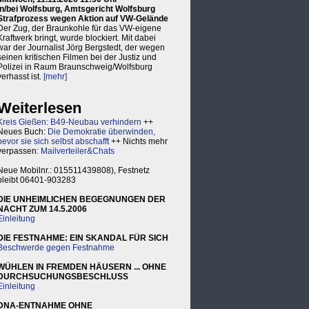
in/bei Wolfsburg, Amtsgericht Wolfsburg
Strafprozess wegen Aktion auf VW-Gelände
Der Zug, der Braunkohle für das VW-eigene
Kraftwerk bringt, wurde blockiert. Mit dabei
war der Journalist Jörg Bergstedt, der wegen
seinen kritischen Filmen bei der Justiz und
Polizei in Raum Braunschweig/Wolfsburg
verhasst ist.
[mehr]
Weiterlesen
Kreis Gießen: B49-Neubau verhindern
++
Neues Buch:
Die Demokratie überwinden,
bevor sie sich selbst abschafft
++ Nichts mehr
verpassen:
Mailverteiler&Chats
Neue Mobilnr.: 015511439808), Festnetz
bleibt 06401-903283
DIE UNHEIMLICHEN BEGEGNUNGEN DER
NACHT ZUM 14.5.2006
Einleitung
DIE FESTNAHME: EIN SKANDAL FÜR SICH
Beschwerde gegen Festnahme
WÜHLEN IN FREMDEN HÄUSERN ... OHNE
DURCHSUCHUNGSBESCHLUSS
Einleitung
DNA-ENTNAHME OHNE