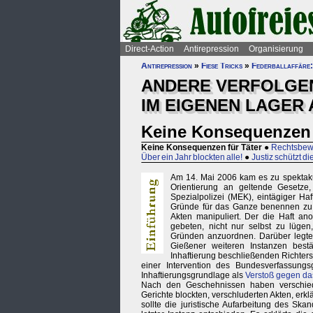
Direct-Action
Antirepression
Organisierung
Antirepression
»
Fiese Tricks
»
Federballaffäre:
ANDERE VERFOLGEN 
IM EIGENEN LAGER 
Keine Konsequenzen 
Keine Konsequenzen für Täter
●
Rechtsbewe
Über ein Jahr blockten alle!
●
Justiz schützt d
Am 14. Mai 2006 kam es zu spekta
Orientierung an geltende Gesetz
Spezialpolizei (MEK), eintägiger Haf
Gründe für das Ganze benennen zu kö
Akten manipuliert. Der die Haft an
gebeten, nicht nur selbst zu lügen
Gründen anzuordnen. Darüber legt
Gießener weiteren Instanzen best
Inhaftierung beschließenden Richters
einer Intervention des Bundesverfassungs
Inhaftierungsgrundlage als
Verstoß gegen da
Nach den Geschehnissen haben verschiede
Gerichte blockten, verschluderten Akten, erklä
sollte die juristische Aufarbeitung des Sk