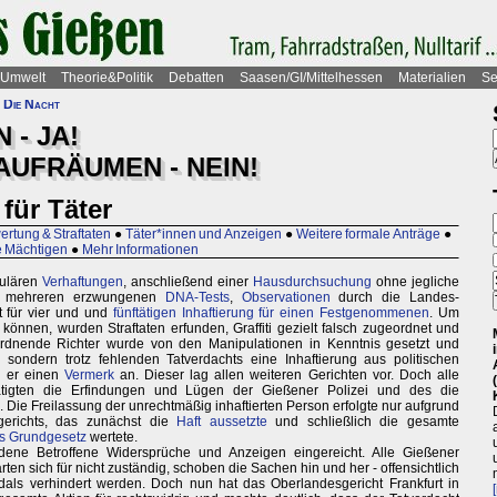
Umwelt
Theorie&Politik
Debatten
Saasen/GI/Mittelhessen
Materialien
Se
 Die Nacht
- JA!
AUFRÄUMEN - NEIN!
für Täter
rtung & Straftaten
●
Täter*innen und Anzeigen
●
Weitere formale Anträge
●
ie Mächtigen
●
Mehr Informationen
kulären
Verhaftungen
, anschließend einer
Hausdurchsuchung
ohne jegliche
e, mehreren erzwungenen
DNA-Tests
,
Observationen
durch die Landes-
t für vier und und
fünftätigen Inhaftierung für einen Festgenommenen
. Um
nnen, wurden Straftaten erfunden, Graffiti gezielt falsch zugeordnet und
ordnende Richter wurde von den Manipulationen in Kenntnis gesetzt und
, sondern trotz fehlenden Tatverdachts eine Inhaftierung aus politischen
e er einen
Vermerk
an. Dieser lag allen weiteren Gerichten vor. Doch alle
ätigten die Erfindungen und Lügen der Gießener Polizei und des die
. Die Freilassung der unrechtmäßig inhaftierten Person erfolgte nur aufgrund
gerichts, das zunächst die
Haft aussetzte
und schließlich die gesamte
s Grundgesetz
wertete.
ne Betroffene Widersprüche und Anzeigen eingereicht. Alle Gießener
rten sich für nicht zuständig, schoben die Sachen hin und her - offensichtlich
andals verhindert werden. Doch nun hat das Oberlandesgericht Frankfurt in