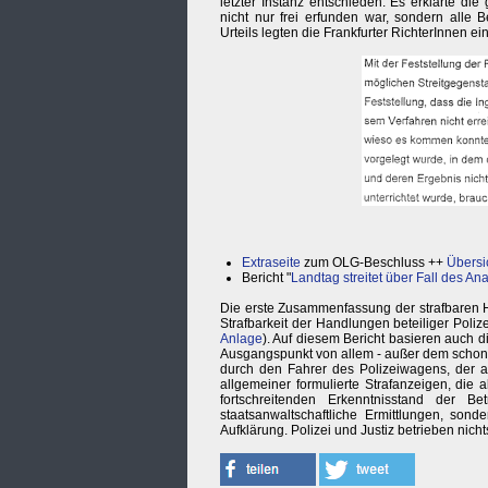
letzter Instanz entschieden. Es erklärte di
nicht nur frei erfunden war, sondern alle
Urteils legten die Frankfurter RichterInnen e
Extraseite
zum OLG-Beschluss ++
Übersi
Bericht "
Landtag streitet über Fall des An
Die erste Zusammenfassung der strafbaren
Strafbarkeit der Handlungen beteiliger Poliz
Anlage
). Auf diesem Bericht basieren auch di
Ausgangspunkt von allem - außer dem schon 
durch den Fahrer des Polizeiwagens, der 
allgemeiner formulierte Strafanzeigen, di
fortschreitenden Erkenntnisstand der 
staatsanwaltschaftliche Ermittlungen, son
Aufklärung. Polizei und Justiz betrieben nich