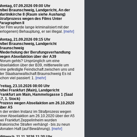
Montag, 07.09.2026 09:00 Uhr
in/bei Braunschweig, Landgericht, An der
Martinikirche 8 (Raum siehe Aushang)
Strafprozess wegen des Films Unter
Paragraphen II
Der Film wurde lange kriminalisiert mit der
(erlogenen) Behauptung, er sei illegal.
[mehr]
Montag, 21.09.2026 09:15 Uhr
in/bei Braunschweig, Landgericht
Braunschweig
Wiederholung der Berufungsverhandlung
wegen Abseilaktion über der A39
Worum gehts? Ursprünglich um eine
Abseilaktion über der B39, mittlerweile um
eine gefestigte Feindschaft zwischen uns und
der Staatsanwaltschaft Braunschweig Es ist
schon viel passiert: 1.
[mehr]
Freitag, 23.10.2026 08:00 Uhr
in/bei Frankfurt (Main), Landgericht
Frankfurt am Main, Hammelsgasse 1 (Saal
17, 1. Stock)
Prozess wegen Abseilaktion am 26.10.2020
über A5
In der ersten Instanz im Strafprozess wegen
einer Abseilaktion am 26.10.2020 über der A5
bei Frankfurt Zeppelinheim wurden
drakonische Strafen verhängt - bis zu neun
Monaten Haft (auf Bewährung).
[mehr]
Mittwoch, 11.11.2026 11:30 Uhr