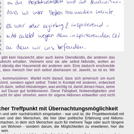
e
n
n
e
.
n
d
.
s
s
r
n
e
 gibt kein Hausrecht, aber auch keine Dienstleistis, die anderen das
echt erhalten. Vielmehr sind sie alle selbst Aktivistis, wollen an
t ständig dier Hausmeisti der anderen sein. Eine dadurch erschreckte
 dass mensch hier sich selbst überlassen ist. Jawohl, so ist es. Wir
en, kommunizieren. Wartet nicht darauf, dass sich jemensch um euch
nnt, sondern agiert selbst: Tretet in Kontakt mit anderen, entwickelt
ch darin, selbst mitzukriegen, was wichtig ist, damit dieses Haus, seine
. auf Dauer gut funktionieren. Diese Fähigkeit, Notwendigkeiten und
aucht ihr aber ohnehin, wenn ihr eigene Aktionen entwerfen und nicht
.
scher Treffpunkt mit Übernachtungsmöglichkeit
n und sehr nachdrücklich eingeladen - war und ist, die Projektwerkstatt mit
heken und den Menschen, die hier über politische Erfahrung und Aktions-
 machen, in dem sich Menschen auch für mehrere Tage oder auch längere
t um Wohnen - sondern darum, die Möglichkeiten zu erweiteren, hier die
 sein.