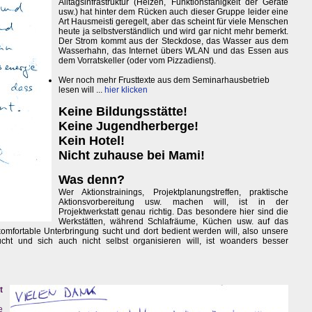
Alltagsinfrastruktur (Heizen, Funktionsfähigkeit der Geräte
usw.) hat hinter dem Rücken auch dieser Gruppe leider eine
Art Hausmeisti geregelt, aber das scheint für viele Menschen
heute ja selbstverständlich und wird gar nicht mehr bemerkt.
Der Strom kommt aus der Steckdose, das Wasser aus dem
Wasserhahn, das Internet übers WLAN und das Essen aus
dem Vorratskeller (oder vom Pizzadienst).
Wer noch mehr Frusttexte aus dem Seminarhausbetrieb
lesen will ...
hier klicken
Keine Bildungsstätte!
Keine Jugendherberge!
Kein Hotel!
Nicht zuhause bei Mami!
Was denn?
Wer Aktionstrainings, Projektplanungstreffen, praktische
Aktionsvorbereitung usw. machen will, ist in der
Projektwerkstatt genau richtig. Das besondere hier sind die
Werkstätten, während Schlafräume, Küchen usw. auf das
komfortable Unterbringung sucht und dort bedient werden will, also unsere
ucht und sich auch nicht selbst organisieren will, ist woanders besser
t
e