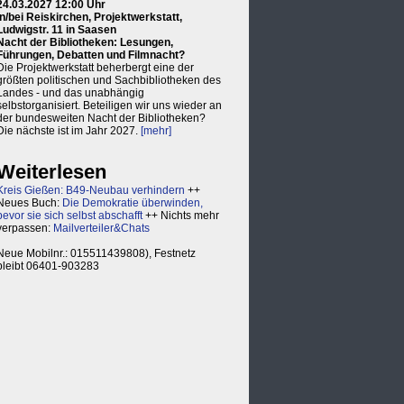
24.03.2027 12:00 Uhr
in/bei Reiskirchen, Projektwerkstatt,
Ludwigstr. 11 in Saasen
Nacht der Bibliotheken: Lesungen,
Führungen, Debatten und Filmnacht?
Die Projektwerkstatt beherbergt eine der
größten politischen und Sachbibliotheken des
Landes - und das unabhängig
selbstorganisiert. Beteiligen wir uns wieder an
der bundesweiten Nacht der Bibliotheken?
Die nächste ist im Jahr 2027.
[mehr]
Weiterlesen
Kreis Gießen: B49-Neubau verhindern
++
Neues Buch:
Die Demokratie überwinden,
bevor sie sich selbst abschafft
++ Nichts mehr
verpassen:
Mailverteiler&Chats
Neue Mobilnr.: 015511439808), Festnetz
bleibt 06401-903283