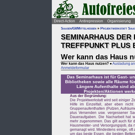
Direct-Action
Antirepression
Organisierung
Saasen/GI/Mittelhessen
»
Projektwerkstatt Saa
SEMINARHAUS DER 
TREFFPUNKT PLUS 
Wer kann das Haus n
Wer kann das Haus nutzen?
●
Ausladung an 
Anmeldeformular
Das Seminarhaus ist für Gast- 
Bibliotheken sowie alle Räume für
Längere Aufenthalte sind ab
Projekten/Aktionen werke
Aus der Begründung:
Die Projektwerkstatt wird seit einiger Z
Hilfe im Einzelfall, aber eben nic
Gruppenaufenthalten (Putzen, Aufräume
plus Versenden usw. vergessener Sac
Daueraufgaben. Die Nacharbeit hat w
mehr zugenommen. Das gilt auch für di
Hausmeister- und Versorgungsjob, da n
gemanagt wird. Mindestens einige, oft a
um das beste Essen, die besten Betten,