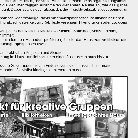
hier durch (nicht) bezahlte Arbeitskraft einen selbstorganisierungsfreien
ch die den mehrtägigen Aufenthalten dienenden Räume so, wie das ganze
bunt. Dabei ist alles gut nutzbar, d.h. die Projektwerkstatt ist gut geeignet für
f politisch-widerständige Praxis mit emanzipatorischen Positionen beziehen
h praktisch gewerkelt wird (ob Texte verfassen, Flyer drucken oder Lock-ons
on politischem Aktions-Knowhow (Klettern, Sabotage, Straßentheater,
ch immer)
iemindernden Methoden profitieren, für die das Haus von Architektur und
, Kleingruppenphasen usw.).
n praktischen Projekten und Aktionen ...
gnung im Haus - am liebsten über einen Austausch hinaus bis zur
.
ass die Gastgruppen sie am Ende so verlassen, dass nicht permanent
urch andere Aktivistis) hineingesteckt werden muss.