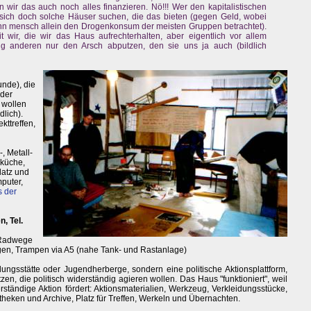
 wir das auch noch alles finanzieren. Nö!!! Wer den kapitalistischen
ll sich doch solche Häuser suchen, die das bieten (gegen Geld, wobei
enn mensch allein den Drogenkonsum der meisten Gruppen betrachtet).
it wir, die wir das Haus aufrechterhalten, aber eigentlich vor allem
ändig anderen nur den Arsch abputzen, den sie uns ja auch (bildlich
unde), die
oder
 wollen
lich).
kttreffen,
, Metall-
rküche,
latz und
puter,
s der
, Tel.
 Radwege
gen, Trampen via A5 (nahe Tank- und Rastanlage)
ldungsstätte oder Jugendherberge, sondern eine politische Aktionsplattform,
en, die politisch widerständig agieren wollen. Das Haus "funktioniert", weil
erständige Aktion fördert: Aktionsmaterialien, Werkzeug, Verkleidungsstücke,
otheken und Archive, Platz für Treffen, Werkeln und Übernachten.