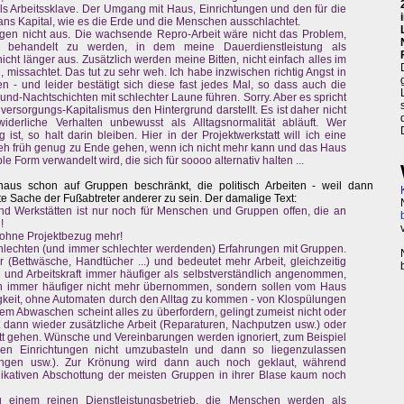
als Arbeitssklave. Der Umgang mit Haus, Einrichtungen und den für die
ns Kapital, wie es die Erde und die Menschen ausschlachtet.
ngen nicht aus. Die wachsende Repro-Arbeit wäre nicht das Problem,
 behandelt zu werden, in dem meine Dauerdienstleistung als
 nicht länger aus. Zusätzlich werden meine Bitten, nicht einfach alles im
issachtet. Das tut zu sehr weh. Ich habe inzwischen richtig Angst in
- und leider bestätigt sich diese fast jedes Mal, so dass auch die
nd-Nachtschichten mit schlechter Laune führen. Sorry. Aber es spricht
llversorgungs-Kapitalismus den Hintergrund darstellt. Es ist daher nicht
derliche Verhalten unbewusst als Alltagsnormalität abläuft. Wer
st, so halt darin bleiben. Hier in der Projektwerkstatt will ich eine
d eh früh genug zu Ende gehen, wenn ich nicht mehr kann und das Haus
 Form verwandelt wird, die sich für soooo alternativ halten ...
s schon auf Gruppen beschränkt, die politisch Arbeiten - weil dann
ute Sache der Fußabtreter anderer zu sein. Der damalige Text:
d Werkstätten ist nur noch für Menschen und Gruppen offen, die an
!
 ohne Projektbezug mehr!
hlechten (und immer schlechter werdenden) Erfahrungen mit Gruppen.
(Bettwäsche, Handtücher ...) und bedeutet mehr Arbeit, gleichzeitig
n und Arbeitskraft immer häufiger als selbstverständlich angenommen,
en immer häufiger nicht mehr übernommen, sondern sollen vom Haus
gkeit, ohne Automaten durch den Alltag zu kommen - von Klospülungen
m Abwaschen scheint alles zu überfordern, gelingt zumeist nicht oder
t dann wieder zusätzliche Arbeit (Reparaturen, Nachputzen usw.) oder
tt gehen. Wünsche und Vereinbarungen werden ignoriert, zum Beispiel
chen Einrichtungen nicht umzubasteln und dann so liegenzulassen
llungen usw.). Zur Krönung wird dann auch noch geklaut, während
kativen Abschottung der meisten Gruppen in ihrer Blase kaum noch
 einem reinen Dienstleistungsbetrieb, die Menschen werden als