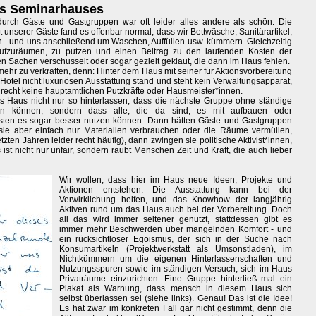
es Seminarhauses
urch Gäste und Gastgruppen war oft leider alles andere als schön. Die
unserer Gäste fand es offenbar normal, dass wir Bettwäsche, Sanitärartikel,
n - und uns anschließend um Waschen, Auffüllen usw. kümmern. Gleichzeitig
fzuräumen, zu putzen und einen Beitrag zu den laufenden Kosten der
den Sachen verschusselt oder sogar gezielt geklaut, die dann im Haus fehlen.
mehr zu verkraften, denn: Hinter dem Haus mit seiner für Aktionsvorbereitung
Hotel nicht luxuriösen Ausstattung stand und steht kein Verwaltungsapparat,
 recht keine hauptamtlichen Putzkräfte oder Hausmeister*innen.
s Haus nicht nur so hinterlassen, dass die nächste Gruppe ohne ständige
zen können, sondern dass alle, die da sind, es mit aufbauen oder
chsten es sogar besser nutzen können. Dann hätten Gäste und Gastgruppen
 sie aber einfach nur Materialien verbrauchen oder die Räume vermüllen,
zten Jahren leider recht häufig), dann zwingen sie politische Aktivist*innen,
s ist nicht nur unfair, sondern raubt Menschen Zeit und Kraft, die auch lieber
Wir wollen, dass hier im Haus neue Ideen, Projekte und
Aktionen entstehen. Die Ausstattung kann bei der
Verwirklichung helfen, und das Knowhow der langjährig
Aktiven rund um das Haus auch bei der Vorbereitung. Doch
all das wird immer seltener genutzt, stattdessen gibt es
immer mehr Beschwerden über mangelnden Komfort - und
ein rücksichtloser Egoismus, der sich in der Suche nach
Konsumartikeln (Projektwerkstatt als Umsonstladen), im
Nichtkümmern um die eigenen Hinterlassenschaften und
Nutzungsspuren sowie im ständigen Versuch, sich im Haus
Privaträume einzurichten. Eine Gruppe hinterließ mal ein
Plakat als Warnung, dass mensch in diesem Haus sich
selbst überlassen sei (siehe links). Genau! Das ist die Idee!
Es hat zwar im konkreten Fall gar nicht gestimmt, denn die