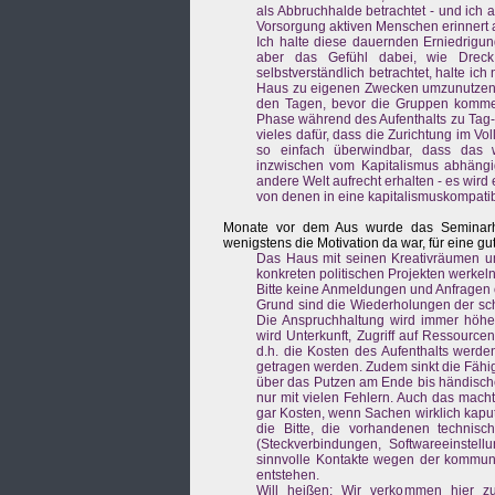
als Abbruchhalde betrachtet - und ich 
Vorsorgung aktiven Menschen erinnert a
Ich halte diese dauernden Erniedrigu
aber das Gefühl dabei, wie Dreck
selbstverständlich betrachtet, halte ich
Haus zu eigenen Zwecken umzunutzen, m
den Tagen, bevor die Gruppen kommen 
Phase während des Aufenthalts zu Tag-u
vieles dafür, dass die Zurichtung im Vo
so einfach überwindbar, dass das wi
inzwischen vom Kapitalismus abhängig i
andere Welt aufrecht erhalten - es wir
von denen in eine kapitalismuskompatible
Monate vor dem Aus wurde das Seminarhau
wenigstens die Motivation da war, für eine g
Das Haus mit seinen Kreativräumen un
konkreten politischen Projekten werkeln
Bitte keine Anmeldungen und Anfragen
Grund sind die Wiederholungen der sc
Die Anspruchhaltung wird immer höher 
wird Unterkunft, Zugriff auf Ressource
d.h. die Kosten des Aufenthalts werd
getragen werden. Zudem sinkt die Fähi
über das Putzen am Ende bis händische
nur mit vielen Fehlern. Auch das mach
gar Kosten, wenn Sachen wirklich kapu
die Bitte, die vorhandenen technis
(Steckverbindungen, Softwareeinste
sinnvolle Kontakte wegen der kommuni
entstehen.
Will heißen: Wir verkommen hier zu