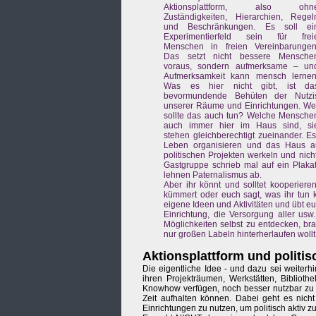
Aktionsplattform, also ohn
Zuständigkeiten, Hierarchien, Regel
und Beschränkungen. Es soll ei
Experimentierfeld sein für frei
Menschen in freien Vereinbarungen
Das setzt nicht bessere Mensche
voraus, sondern aufmerksame – un
Aufmerksamkeit kann mensch lernen
Was es hier nicht gibt, ist da
bevormundende Behüten der Nutzi
unserer Räume und Einrichtungen. We
sollte das auch tun? Welche Mensche
auch immer hier im Haus sind, si
stehen gleichberechtigt zueinander. Es
Leben organisieren und das Haus aufr
politischen Projekten werkeln und nich
Gastgruppe schrieb mal auf ein Plakat,
lehnen Paternalismus ab.
Aber ihr könnt und solltet kooperier
kümmert oder euch sagt, was ihr tun kö
eigene Ideen und Aktivitäten und übt eu
Einrichtung, die Versorgung aller usw
Möglichkeiten selbst zu entdecken, br
nur großen Labeln hinterherlaufen wollt
Aktionsplattform und politi
Die eigentliche Idee - und dazu sei weiterhi
ihren Projekträumen, Werkstätten, Bibliot
Knowhow verfügen, noch besser nutzbar zu
Zeit aufhalten können. Dabei geht es nich
Einrichtungen zu nutzen, um politisch aktiv zu