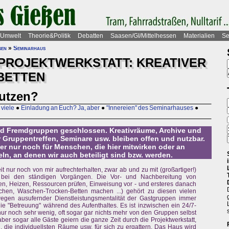
Umwelt
Theorie&Politik
Debatten
Saasen/GI/Mittelhessen
Materialien
Se
sen
»
Seminarhaus
PROJEKTWERKSTATT: KREATIVER
BETTEN
utzen?
viele
●
Einladung an Euch? Ja, aber
●
"Innereien" des Seminarhauses
●
und Fremdgruppen geschlossen. Kreativräume, Archive und
 Gruppentreffen, Seminare usw. bleiben offen und nutzbar.
er nur noch für Menschen, die hier mitwirken oder an
ln, an denen wir auch beteiligt sind bzw. werden.
eit nur noch von mir aufrechterhalten, zwar ab und zu mit (großartiger!)
ht bei den ständigen Vorgängen. Die Vor- und Nachbereitung von
n, Heizen, Ressourcen prüfen, Einweisung vor - und ersteres danach
hen, Waschen-Trocken-Betten machen ...) gehört zu diesen vielen
egen ausufernder Dienstleistungsmentalität der Gastgruppen immer
e "Betreuung" während des Aufenthaltes. Es ist inzwischen ein 24/7-
ur noch sehr wenig, oft sogar gar nichts mehr von den Gruppen selbst
ber sogar alle Gäste geiern die ganze Zeit durch die Projektwerkstatt,
 die individuellsten Räume usw. für sich zu ergattern. Das Haus wird