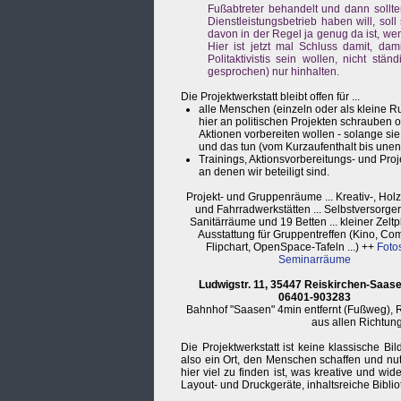
Fußabtreter behandelt und dann sollten
Dienstleistungsbetrieb haben will, so
davon in der Regel ja genug da ist, w
Hier ist jetzt mal Schluss damit, dam
Politaktivistis sein wollen, nicht st
gesprochen) nur hinhalten.
Die Projektwerkstatt bleibt offen für ...
alle Menschen (einzeln oder als kleine R
hier an politischen Projekten schrauben 
Aktionen vorbereiten wollen - solange sie
und das tun (vom Kurzaufenthalt bis unend
Trainings, Aktionsvorbereitungs- und Proje
an denen wir beteiligt sind.
Projekt- und Gruppenräume ... Kreativ-, Holz-
und Fahrradwerkstätten ... Selbstversorge
Sanitärräume und 19 Betten ... kleiner Zeltp
Ausstattung für Gruppentreffen (Kino, Com
Flipchart, OpenSpace-Tafeln ...) ++
Foto
Seminarräume
Ludwigstr. 11, 35447 Reiskirchen-Saasen
06401-903283
Bahnhof "Saasen" 4min entfernt (Fußweg),
aus allen Richtun
Die Projektwerkstatt ist keine klassische Bi
also ein Ort, den Menschen schaffen und nutz
hier viel zu finden ist, was kreative und wid
Layout- und Druckgeräte, inhaltsreiche Bibli