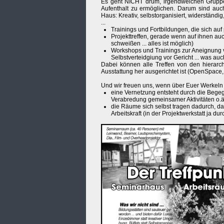
Es geht NICHT drum, irgendwelchen Gruppen 
Aufenthalt zu ermöglichen. Darum sind au
Haus: Kreativ, selbstorganisiert, widerständig, 
...
Trainings und Fortbildungen, die sich au
Projekttreffen, gerade wenn auf ihnen auc
schweißen ... alles ist möglich)
Workshops und Trainings zur Aneignung v
Selbstverteidgiung vor Gericht ... was au
Dabei können alle Treffen von den hierarch
Ausstattung her ausgerichtet ist (OpenSpace
Und wir freuen uns, wenn über Euer Werkeln a
eine Vernetzung entsteht durch die Bege
Verabredung gemeinsamer Aktivitäten o.ä
die Räume sich selbst tragen dadurch, d
Arbeitskraft (in der Projektwerkstatt ja d