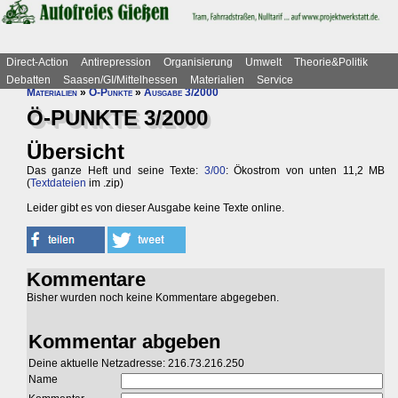
Direct-Action
Antirepression
Organisierung
Umwelt
Theorie&Politik
Debatten
Saasen/GI/Mittelhessen
Materialien
Service
Materialien
»
Ö-Punkte
»
Ausgabe 3/2000
Ö-PUNKTE 3/2000
Übersicht
Das ganze Heft und seine Texte:
3/00
: Ökostrom von unten 11,2 MB
(
Textdateien
im .zip)
Leider gibt es von dieser Ausgabe keine Texte online.
Kommentare
Bisher wurden noch keine Kommentare abgegeben.
Kommentar abgeben
Deine aktuelle Netzadresse: 216.73.216.250
Name