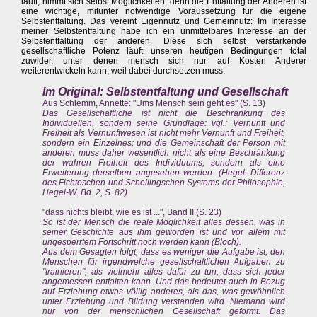
läuft, nimmt sich selbst Möglichkeiten, denn die Entfaltung der Anderen ist
eine wichtige, mitunter notwendige Voraussetzung für die eigene
Selbstentfaltung. Das vereint Eigennutz und Gemeinnutz: Im Interesse
meiner Selbstentfaltung habe ich ein unmittelbares Interesse an der
Selbstentfaltung der anderen. Diese sich selbst verstärkende
gesellschaftliche Potenz läuft unseren heutigen Bedingungen total
zuwider, unter denen mensch sich nur auf Kosten Anderer
weiterentwickeln kann, weil dabei durchsetzen muss.
Im Original: Selbstentfaltung und Gesellschaft
Aus Schlemm, Annette: "Ums Mensch sein geht es" (S. 13)
Das Gesellschaftliche ist nicht die Beschränkung des
Individuellen, sondern seine Grundlage: vgl.: Vernunft und
Freiheit als Vernunftwesen ist nicht mehr Vernunft und Freiheit,
sondern ein Einzelnes; und die Gemeinschaft der Person mit
anderen muss daher wesentlich nicht als eine Beschränkung
der wahren Freiheit des Individuums, sondern als eine
Erweiterung derselben angesehen werden. (Hegel: Differenz
des Fichteschen und Schellingschen Systems der Philosophie,
Hegel-W. Bd. 2, S. 82)
"dass nichts bleibt, wie es ist ...", Band II (S. 23)
So ist der Mensch die reale Möglichkeit alles dessen, was in
seiner Geschichte aus ihm geworden ist und vor allem mit
ungesperrtem Fortschritt noch werden kann (Bloch).
Aus dem Gesagten folgt, dass es weniger die Aufgabe ist, den
Menschen für irgendwelche gesellschaftlichen Aufgaben zu
"trainieren", als vielmehr alles dafür zu tun, dass sich jeder
angemessen entfalten kann. Und das bedeutet auch in Bezug
auf Erziehung etwas völlig anderes, als das, was gewöhnlich
unter Erziehung und Bildung verstanden wird. Niemand wird
nur von der menschlichen Gesellschaft geformt. Das