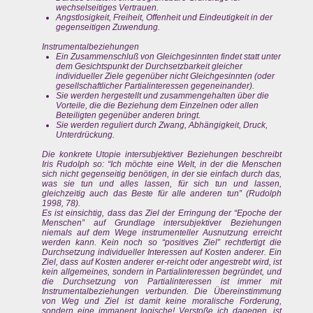
wechselseitiges Vertrauen.
Angstlosigkeit, Freiheit, Offenheit und Eindeutigkeit in der
gegenseitigen Zuwendung.
Instrumentalbeziehungen
Ein Zusammenschluß von Gleichgesinnten findet statt unter
dem Gesichtspunkt der Durchsetzbarkeit gleicher
individueller Ziele gegenüber nicht Gleichgesinnten (oder
gesellschaftlicher Partialinteressen gegeneinander).
Sie werden hergestellt und zusammengehalten über die
Vorteile, die die Beziehung dem Einzelnen oder allen
Beteiligten gegenüber anderen bringt.
Sie werden reguliert durch Zwang, Abhängigkeit, Druck,
Unterdrückung.
Die konkrete Utopie intersubjektiver Beziehungen beschreibt
Iris Rudolph so: “Ich möchte eine Welt, in der die Menschen
sich nicht gegenseitig benötigen, in der sie einfach durch das,
was sie tun und alles lassen, für sich tun und lassen,
gleichzeitig auch das Beste für alle anderen tun” (Rudolph
1998, 78).
Es ist einsichtig, dass das Ziel der Erringung der “Epoche der
Menschen” auf Grundlage intersubjektiver Beziehungen
niemals auf dem Wege instrumenteller Ausnutzung erreicht
werden kann. Kein noch so “positives Ziel” rechtfertigt die
Durchsetzung individueller Interessen auf Kosten anderer. Ein
Ziel, dass auf Kosten anderer er-reicht oder angestrebt wird, ist
kein allgemeines, sondern in Partialinteressen begründet, und
die Durchsetzung von Partialinteressen ist immer mit
Instrumentalbeziehungen verbunden. Die Übereinstimmung
von Weg und Ziel ist damit keine moralische Forderung,
sondern eine immanent logische! Verstoße ich dagegen, ist