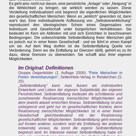
Es geht also nicht nur darum, eine persönliche „Anlage“ oder „Neigung“ in
die Wirklichkeit zu bringen, sie wirklich werden zu lassen. Diese
Vorstellung individualisiert und begrenzt die eigentlichen Möglichkeiten
des gesellschaftlichen Menschen: Wenn es „wirklich“ geworden ist, dann
war's das. Eine individualisierte Auffassung von „Selbstverwirklichung“
reproduziert den ideologischen Schein eines Gegensatzes von
Individuum und Gesellschaft unter bürgerlichen Verhältnissen. Sie
bedeutet im Kern ein Abfinden mit und sich Einrichten in beschissenen
Bedingungen. Die unbeschränkte Selbstentfaltung freier Menschen gibt
es jedoch nur in einer freien Gesellschaft - und sie führt in einen Kampf
um sie. Auf dem Weg dorthin ist die Selbstentfaltung Quelle von
Veränderung. Denn wo die Entfaltung an Grenzen stößt, gehört es zu ihr
dazu, diese Grenzen zu überwinden. Sie schafft also ihrer eigenen
Möglichkeiten.
Im Original: Definitionen
Gruppe Gegenbilder (1. Auflage 2000): "
Freie Menschen in
Freien Vereinbarungen
", SeitenHieb-Verlag in Reiskirchen (S.
25)
„Selbstentfaltung“ kann man fassen als individuelles
Entwickeln und Leben der eigenen Subjektivität, der eigenen
Persönlichkeit. Selbstentfaltung bedeutet die schrittweise und
zunehmende Realisierung menschlicher Möglichkeiten auf
dem jeweils aktuell erreichten Niveau. Selbstentfaltung ist also
unbegrenzt und geht nur im gesellschaftlichen Kontext, denn
Realisierung menschlicher Möglichkeiten ist in einer freien
Gesellschaft gleichbedeutend mit der Realisierung
gesellschaftlicher Möglichkeiten. Selbstentfaltung geht niemals
auf Kosten anderer, sondern setzt die Entfaltung der anderen
notwendig voraus, da sonst die eigene Selbstentfaltung
begrenzt wird. Im Interesse meiner Selbstentfaltung habe ich