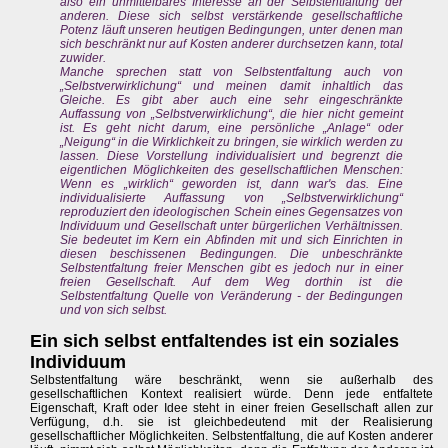
also ein unmittelbares Interesse an der Selbstentfaltung der
anderen. Diese sich selbst verstärkende gesellschaftliche
Potenz läuft unseren heutigen Bedingungen, unter denen man
sich beschränkt nur auf Kosten anderer durchsetzen kann, total
zuwider.
Manche sprechen statt von Selbstentfaltung auch von
„Selbstverwirklichung“ und meinen damit inhaltlich das
Gleiche. Es gibt aber auch eine sehr eingeschränkte
Auffassung von „Selbstverwirklichung“, die hier nicht gemeint
ist. Es geht nicht darum, eine persönliche „Anlage“ oder
„Neigung“ in die Wirklichkeit zu bringen, sie wirklich werden zu
lassen. Diese Vorstellung individualisiert und begrenzt die
eigentlichen Möglichkeiten des gesellschaftlichen Menschen:
Wenn es „wirklich“ geworden ist, dann war's das. Eine
individualisierte Auffassung von „Selbstverwirklichung“
reproduziert den ideologischen Schein eines Gegensatzes von
Individuum und Gesellschaft unter bürgerlichen Verhältnissen.
Sie bedeutet im Kern ein Abfinden mit und sich Einrichten in
diesen beschissenen Bedingungen. Die unbeschränkte
Selbstentfaltung freier Menschen gibt es jedoch nur in einer
freien Gesellschaft. Auf dem Weg dorthin ist die
Selbstentfaltung Quelle von Veränderung - der Bedingungen
und von sich selbst.
Ein sich selbst entfaltendes ist ein soziales
Individuum
Selbstentfaltung wäre beschränkt, wenn sie außerhalb des
gesellschaftlichen Kontext realisiert würde. Denn jede entfaltete
Eigenschaft, Kraft oder Idee steht in einer freien Gesellschaft allen zur
Verfügung, d.h. sie ist gleichbedeutend mit der Realisierung
gesellschaftlicher Möglichkeiten. Selbstentfaltung, die auf Kosten anderer