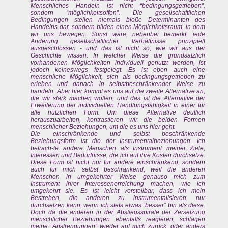
Menschliches Handeln ist nicht “bedingungsgetrieben”,
sondern “möglichkeitsoffen”. Die gesellschaftlichen
Bedingungen stellen niemals bloße Determinanten des
Handelns dar, sondern bilden einen Möglichkeitsraum, in dem
wir uns bewegen. Sonst wäre, nebenbei bemerkt, jede
Änderung gesellschaftlicher Verhältnisse prinzipiell
ausgeschlossen - und das ist nicht so, wie wir aus der
Geschichte wissen. In welcher Weise die grundsätzlich
vorhandenen Möglichkeiten individuell genutzt werden, ist
jedoch keineswegs festgelegt. Es ist eben auch eine
menschliche Möglichkeit, sich als bedingungsgetrieben zu
erleben und danach in selbstbeschränkender Weise zu
handeln. Aber hier kommt es uns auf die zweite Alternative an,
die wir stark machen wollen, und das ist die Alternative der
Erweiterung der individuellen Handlungsfähigkeit in einer für
alle nützlichen Form. Um diese Alternative deutlich
herauszuarbeiten, kontrastieren wir die beiden Formen
menschlicher Beziehungen, um die es uns hier geht.
Die einschränkende und selbst beschränkende
Beziehungsform ist die der Instrumentalbeziehungen. Ich
betrach-te andere Menschen als Instrument meiner Ziele,
Interessen und Bedürfnisse, die ich auf ihre Kosten durchsetze.
Diese Form ist nicht nur für andere einschränkend, sondern
auch für mich selbst beschränkend, weil die anderen
Menschen in umgekehrter Weise genauso mich zum
Instrument ihrer Interessenerreichung machen, wie ich
umgekehrt sie. Es ist leicht vorstellbar, dass ich mein
Bestreben, die anderen zu instrumentalisieren, nur
durchsetzen kann, wenn ich stets etwas “besser” bin als diese.
Doch da die anderen in der Abstiegsspirale der Zersetzung
menschlicher Beziehungen ebenfalls reagieren, schlagen
meine “Anstrengungen” wieder auf mich zurück, oder anders