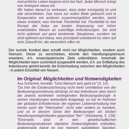
menschliche Leben beginnt nicht bei Null. Jeder Mensch bringt
von Anbeginn etwas mit.
Wir haben darauf zu vertrauen, dass jeder einzigartig ist und
alle verschieben. Das muss zur vollen Blüte gebracht und in
Kooperation mit anderen zusammengeführt werden, damit
etwas entsteht, was höchste Flexibilität hat. Flexibilität ist das
Rezept der Natur zur besten Anpassung von höher
entwickelten Wesen an zukünftige Anforderungen. Sie sind
nicht optimiert auf ganz bestimmte Situationen, sondern sie
sind optimiert auf etwas, was prinzipiell unbekannt ist, eben auf
eine Zukunft hin, die wesentlich offen ist.
Der soziale Kontext aber schafft nicht nur Möglichkeiten, sondern auch
Grenzen. Diese zu verschieben, könnte den Handlungsspielraum
erweitern, d.h. emanzipatorische Ziele unterstützen. Innerhalb der
Möglichkeiten kann zumindest ausgewählt werden, d.h. zur Entfaltung des
Individuums gehört bereits die Entscheidung zwischen den Möglichkeiten
- in jedem Einzelfall von Neuem.
Im Original: Möglichkeiten und Notwendigkeiten
Aus Schlemm, Annette: "Ums Mensch sein geht es" (S. 14)
"Da hier die Existenzsicherung nicht mehr unmittelbar von der
Bedeutungsumsetzung abhängt, ist das Individuum aber durch
die jeweils konkreten vorliegenden Bedeutungsbezüge in
seinen Handlungen keinesfalls festgelegt, es hat im Rahmen
der globalen Erfordernisse der eigenen Lebenserhaltung hier
immer auch die "Alternative", nicht oder anders zu handeln,
und ist in diesem Sinne den Bedeutungen als bloßen
Handlungsmöglichkeiten gegenüber "frei"." (Holzkamp, S. 236)
"Einerseits sind in den gesellschaftlichen
Bedeutungsstrukturen objektive Notwendigkeiten enthalten,
andererseits hängt es von meinem subjektiven Standort,