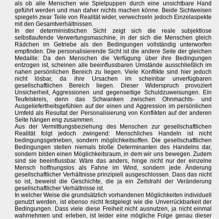
als ob alle Menschen wie Spielpuppen durch eine unsichtbare Hand
geführt werden und man daher nichts machen könne. Beide Sichtweisen
spiegeln zwar Teile von Realität wider, verwechseln jedoch Einzelaspekte
mit den Gesamtverhältnissen.
In der deterministischen Sicht zeigt sich die reale subjektlose
selbstlaufende Verwertungsmaschine, in der sich die Menschen gleich
Rädchen im Getriebe als den Bedingungen vollständig unterworfen
empfinden. Die personalisierende Sicht ist die andere Seite der gleichen
Medaille: Da den Menschen die Verfügung über ihre Bedingungen
entzogen ist, scheinen alle beeinflussbaren Umstände ausschließlich im
nahen persönlichen Bereich zu liegen. Viele Konflikte sind hier jedoch
nicht lösbar, da ihre Ursachen im scheinbar unverfügbaren
gesellschaftlichen Bereich liegen. Dieser Widerspruch provoziert
Unsicherheit, Aggressionen und gegenseitige Schuldzuweisungen. Ein
Teufelskreis, denn das Schwanken zwischen Ohnmachts- und
Ausgeliefertheitsgefühlen auf der einen und Aggression im persönlichen
Umfeld als Resultat der Personalisierung von Konflikten auf der anderen
Seite hängen eng zusammen.
Aus der Vermittlungsbeziehung des Menschen zur gesellschaftlichen
Realität folgt jedoch zwingend: Menschliches Handeln ist nicht
bedingungsgetrieben, sondern möglichkeitsoffen. Die gesellschaftlichen
Bedingungen stellen niemals bloße Determinanten des Handelns dar,
sondern bilden einen Möglichkeitsraum, in dem wir uns bewegen. Zudem
sind sie beeinflussbar. Wäre das anders, hinge nicht nur der einzelne
Mensch hoffnungslos als Fahne im Wind, sondern jede Änderung
gesellschaftlicher Verhältnisse prinzipiell ausgeschlossen. Dass das nicht
so ist, beweist die Geschichte, die ja ein Zeitstrahl der Veränderung
gesellschaftlicher Verhältnisse ist.
In welcher Weise die grundsätzlich vorhandenen Möglichkeiten individuell
genutzt werden, ist ebenso nicht festgelegt wie die Unverrückbarkeit der
Bedingungen. Dass viele diese Freiheit nicht ausnutzen, ja nicht einmal
wahrnehmen und erleben, ist leider eine mögliche Folge genau dieser