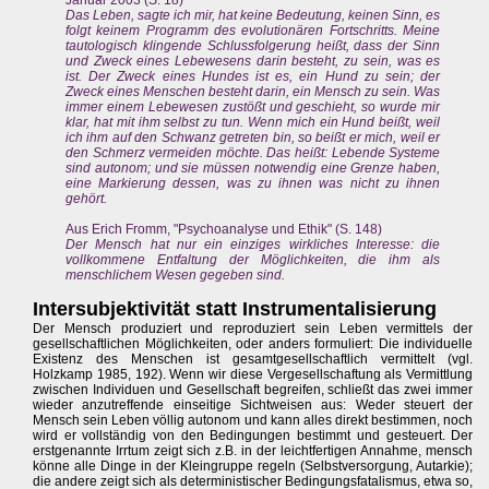
Januar 2003 (S. 18)
Das Leben, sagte ich mir, hat keine Bedeutung, keinen Sinn, es
folgt keinem Programm des evolutionären Fortschritts. Meine
tautologisch klingende Schlussfolgerung heißt, dass der Sinn
und Zweck eines Lebewesens darin besteht, zu sein, was es
ist. Der Zweck eines Hundes ist es, ein Hund zu sein; der
Zweck eines Menschen besteht darin, ein Mensch zu sein. Was
immer einem Lebewesen zustößt und geschieht, so wurde mir
klar, hat mit ihm selbst zu tun. Wenn mich ein Hund beißt, weil
ich ihm auf den Schwanz getreten bin, so beißt er mich, weil er
den Schmerz vermeiden möchte. Das heißt: Lebende Systeme
sind autonom; und sie müssen notwendig eine Grenze haben,
eine Markierung dessen, was zu ihnen was nicht zu ihnen
gehört.
Aus Erich Fromm, "Psychoanalyse und Ethik" (S. 148)
Der Mensch hat nur ein einziges wirkliches Interesse: die
vollkommene Entfaltung der Möglichkeiten, die ihm als
menschlichem Wesen gegeben sind.
Intersubjektivität statt Instrumentalisierung
Der Mensch produziert und reproduziert sein Leben vermittels der
gesellschaftlichen Möglichkeiten, oder anders formuliert: Die individuelle
Existenz des Menschen ist gesamtgesellschaftlich vermittelt (vgl.
Holzkamp 1985, 192). Wenn wir diese Vergesellschaftung als Vermittlung
zwischen Individuen und Gesellschaft begreifen, schließt das zwei immer
wieder anzutreffende einseitige Sichtweisen aus: Weder steuert der
Mensch sein Leben völlig autonom und kann alles direkt bestimmen, noch
wird er vollständig von den Bedingungen bestimmt und gesteuert. Der
erstgenannte Irrtum zeigt sich z.B. in der leichtfertigen Annahme, mensch
könne alle Dinge in der Kleingruppe regeln (Selbstversorgung, Autarkie);
die andere zeigt sich als deterministischer Bedingungsfatalismus, etwa so,