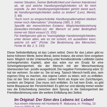
meiner Situation, meiner Befindlichkeit und meinen Intentionen
ab, ob und welche Handlungsmöglichkeiten ich für mich
ergreife. Zu den Handlungsmöglichkeiten gehört damit auch,
de Handlungsmöglichkeiten selbst zu ändern" (Lenz, Meretz,
S. 68).
"Auch noch so eingeschränkte Handlungsalternativen bleiben
immer noch Alternativen." (Holzkamp 1985, S. 345)
Spezifik der menschlichen Existenz: Möglichkeitsbeziehung
(bewußtes-Verhalten-zu): der Mensch ist jeder Bedingtheit
immer ein Stück voraus! (S. 355)
Für Intelligenzen gibt es "mannigfaltige Handelsmöglichkeiten,
unter denen allen, wie es mir scheint, ich auswählen kann,
welche ich will." (Fichte: Die Bestimmung des Menschen,
Fichte-W. Bd. 2, S. 193)
Diese Selbstentfaltung ist das Leben selbst. Denn für das Leben gibt es
keine höheren Werte, keine Moral, keine Instanz, die einen Sinn vorgeben
kann. Möglich ist die Unterwerfung unter fremdbestimmte Leitbilder (siehe
vorhergehendes Kapitel), aber das wäre nur ein Ersatz für eine
Scheingeborgenheit, die der Mensch mit der Menschwerdung
überwunden hat - positiv ausgedrückt. Die negative Formulierung wäre: Er
hat sie verloren. So oder so: Sie ist weg. Typisch Mensch heißt also, sein
eigenes Ding zu machen, das eigene Leben zu leben, sich zu entfalten.
Das ist der Sinn des Lebens: Leben! Nicht als Kopie von Zurichtungen,
sondern als Original. Das muss sich entfalten. Es hat kein Ende, es gibt
keine Blaupause der Persönlichkeit. Es gibt nur und ständig immer wieder
neu die Entscheidung zwischen dem Sprung in die Geborgenheit der
Fremdbestimmung oder die weitere Entfaltung des Selbst.
Im Original: Der Sinn des Lebens ist: Leben!
Aus einem Interview mit Humberto R. Maturana, in: Freitag, 10.