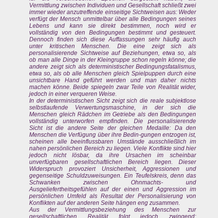
Vermittlung zwischen Individuen und Gesellschaft schließt zwei
immer wieder anzutreffende einseitige Sichtweisen aus: Weder
verfügt der Mensch unmittelbar über alle Bedingungen seines
Lebens und kann sie direkt bestimmen, noch wird er
vollständig von den Bedingungen bestimmt und gesteuert.
Dennoch finden sich diese Auffassungen sehr häufig auch
unter kritischen Menschen. Die eine zeigt sich als
personalisierende Sichtweise auf Beziehungen, etwa so, als
ob man alle Dinge in der Kleingruppe schon regeln könne; die
andere zeigt sich als deterministischer Bedingungsfatalismus,
etwa so, als ob alle Menschen gleich Spielpuppen durch eine
unsichtbare Hand geführt werden und man daher nichts
machen könne. Beide spiegeln zwar Teile von Realität wider,
jedoch in einer verqueren Weise.
In der deterministischen Sicht zeigt sich die reale subjektlose
selbstlaufende Verwertungsmaschine, in der sich die
Menschen gleich Rädchen im Getriebe als den Bedingungen
vollständig unterworfen empfinden. Die personalisierende
Sicht ist die andere Seite der gleichen Medaille: Da den
Menschen die Verfügung über ihre Bedin-gungen entzogen ist,
scheinen alle beeinflussbaren Umstände ausschließlich im
nahen persönlichen Bereich zu liegen. Viele Konflikte sind hier
jedoch nicht lösbar, da ihre Ursachen im scheinbar
unverfügbaren gesellschaftlichen Bereich liegen. Dieser
Widerspruch provoziert Unsicherheit, Aggressionen und
gegenseitige Schuldzuweisungen. Ein Teufelskreis, denn das
Schwanken zwischen Ohnmachts- und
Ausgeliefertheitsgefühlen auf der einen und Aggression im
persönlichen Umfeld als Resultat der Personalisierung von
Konflikten auf der anderen Seite hängen eng zusammen.
Aus der Vermittlungsbeziehung des Menschen zur
gesellschaftlichen Realität folgt jedoch zwingend: