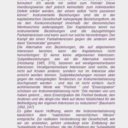
formuliert: Ich werde mir selbst zum Feinde! Diese
Handlungsweise darf jedoch keinesfalls zum individuellen
Defekt erklärt werden, der einem selbst “nicht passieren
könne”: Instrumentelle Beziehungen sind die in der
kapitalistischen Gesellschaft nahegelegte Beziehungsform, da
sie den Konkurrenzkampf innerhalb der ökonomischen
Wertmaschine widerspiegelt. Der Kapitalismus kennt nur
instrumentelle Beziehungen und die dazugehörigen
Partialinteressen und kann auch nur solche hervorbringen. Der
Kampf der einen Partialinteressen gegen die anderen wird
dann “Demokratie” genannt.
Die Alternative von Beziehungen, die auf allgemeinen
Interessen beruhen, kann der Kapitalismus nicht
hervorbringen: Er kennt keine allgemeinen Interessen.
Subjektbeziehungen, wie wir die Alternative nennen
(Holzkamp 1985, 370), basieren auf verallgemeinerbaren
Interessen. Verallgemeinerbare Interessen sind solche, die
nicht auf Kosten anderer, sondern nur im Interesse aller
erreicht werden können. Subjektbeziehungen müssen aktiv
gegen die nahegelegten Tendenzen zur Instrumentalisierung
durchgesetzt werden - und das ist nicht einfach. Auch
wohlmeinende Worte wie “Freiheit “ und “Emanzipation”
schützen vor Instrumentalisierung nicht: “Die meisten von uns
haben gelernt..., dass Emanzipation die Freiheit bedeute, den
Anderen und die dingli-che Welt auf deren Nützlichkeit für die
Befriedigung der eigenen Interessen zu reduzieren” (Baumann
1992, 247)
Es gäbe kaum Hoffnung, wenn die Instrumentalisierung
tatsächlich dem “natürlichen menschlichen Wesen”
entspräche. Zur radikalen Veränderung der Gesellschaft, wie
wir sie anstreben, gehört unbedingt eine Entfaltung der
Subjektivität des Einzelnen, die die Entfaltung der Subjektivität