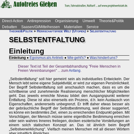
Direct-Action
Antirepression
Organisierung
Umwelt
Theorie&Politik
Debatten
Saasen/GI/Mittelhessen
Materialien
Service
Theorie&Politik
»
Herrschaftsfreie Welt (Utopien)
»
Selbstentfaltung
SELBSTENTFALTUNG
Einleitung
Einleitung
●
Egoismus als Antrieb
●
Wie geht's?
●
Was hindert uns?
Dieser Text ist Teil der Gesamtabhandlung "Freie Menschen in
Freien Vereinbarungen" ... zum
Anfang
.
„Selbstentfaltung“ soll hier gemeint sein als individuelles Entwickeln. Der
Mensch lebt seine eigene Subjektivität, er wird zur eigenen Persönlichkeit.
Der Begriff Selbstentfaltung soll anschaulich machen, dass es um die
schrittweise und zunehmende Realisierung menschlicher Möglichkeiten
geht. Das jeweils erreichte Niveau bildet den Ausgangspunkt weiterer
Entfaltung. Diese ist also einerseits ein Prozess, d.h. kein Austausch von
Eigenschaften, andererseits unbegrenzt. Er trifft daher etwas besser als
der gebräuchliche Begriff der Selbstbestimmung, weil dieser suggeriert,
es könne ein bestimmtes Ziel, einen zu erreichenden Endpunkt geben. Mit
Vorschlägen, der Mensch müsse seine eigentliche Bestimmung erreichen
oder sein wahres Inneres freilegen, docken esoterische Vorstellungen an
einem solch statischen Konzept an. Das ist ähnlich beim Begriff
„Selbstverwirklichung“. Vielfach meinen Menschen mit all diesen Wörtern
aber inhaltlich Ähnliches.