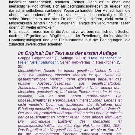
tatsächlich vorhandenen, relativen Freiheit. Denn es ist eben eine
menschliche Möglichkeit, sich als bedingungsgetrieben zu erleben und
danach in selbstbeschränkender Weise zu handeln. Der Mensch kann die
ohnehin vorhandenen Einflüsse, sich klein und ohnmächtig zu fühlen,
selbst übernehmen und sich für ohnmächtig erklären, nicht mehr auf
Möglichkeiten achten und die eigenen Fähigkeiten verkümmern lassen
oder nicht weiter entwickeln.
Emanzipation muss hier für die Alternative werben, nämlich dem Suchen
nach und Ergreifen von Möglichkeiten, der Erweiterung der individuellen
Handlungsfähigkeit und der Einflussnahme auf die Bedingungen, die
zunächst unverrückbar scheinen.
Im Original: Der Text aus der ersten Auflage
Gruppe Gegenbilder (1. Auflage 2000): "
Freie Menschen in
Freien Vereinbarungen
", SeitenHieb-Verlag in Reiskirchen (S.
25)
Menschliches Dasein ist immer gesellschaftliches Dasein.
Auch ein isolierter, einsamer Mensch ist qua Natur ein
gesellschaftlicher Mensch, denn Isoliertheit bedeutet das
relative Ausgeschlossensein aus gesellschaftlichen
Zusammenhängen. Die gesellschaftliche Natur kommt dem
Menschen genetisch zu, und diese Potenz muss der Mensch
entfalten, will er sein Leben reproduzieren. Ein
ungesellschaftliches Reproduzieren menschlichen Lebens ist
nicht möglich. Doch wie funktioniert die Schaffung und
Erhaltung menschlichen Lebens auf gesell-schaftliche Weise?
Der Mensch produziert und reproduziert sein Leben vermittels
der gesellschaftlichen Möglichkeiten, oder anders formuliert:
Die individuelle Existenz des Menschen ist
gesamtgesellschaftlich vermittelt (vgl. Holzkamp 1985, 192).
Das Begreifen der Vergesellschaftung, wie wir sie in Kap. 2.2
für die verschiedenen Epochen dargestellt haben, als