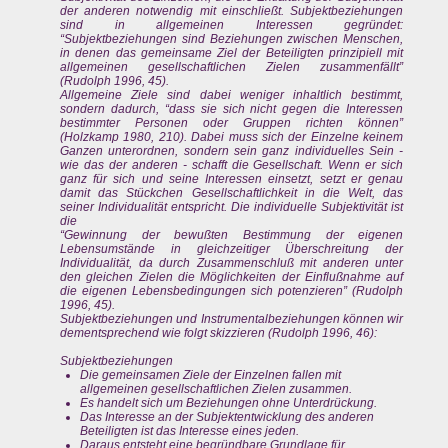
der anderen notwendig mit einschließt. Subjektbeziehungen
sind in allgemeinen Interessen gegründet:
“Subjektbeziehungen sind Beziehungen zwischen Menschen,
in denen das gemeinsame Ziel der Beteiligten prinzipiell mit
allgemeinen gesellschaftlichen Zielen zusammenfällt”
(Rudolph 1996, 45).
Allgemeine Ziele sind dabei weniger inhaltlich bestimmt,
sondern dadurch, “dass sie sich nicht gegen die Interessen
bestimmter Personen oder Gruppen richten können”
(Holzkamp 1980, 210). Dabei muss sich der Einzelne keinem
Ganzen unterordnen, sondern sein ganz individuelles Sein -
wie das der anderen - schafft die Gesellschaft. Wenn er sich
ganz für sich und seine Interessen einsetzt, setzt er genau
damit das Stückchen Gesellschaftlichkeit in die Welt, das
seiner Individualität entspricht. Die individuelle Subjektivität ist
die
“Gewinnung der bewußten Bestimmung der eigenen
Lebensumstände in gleichzeitiger Überschreitung der
Individualität, da durch Zusammenschluß mit anderen unter
den gleichen Zielen die Möglichkeiten der Einflußnahme auf
die eigenen Lebensbedingungen sich potenzieren” (Rudolph
1996, 45).
Subjektbeziehungen und Instrumentalbeziehungen können wir
dementsprechend wie folgt skizzieren (Rudolph 1996, 46):
Subjektbeziehungen
Die gemeinsamen Ziele der Einzelnen fallen mit
allgemeinen gesellschaftlichen Zielen zusammen.
Es handelt sich um Beziehungen ohne Unterdrückung.
Das Interesse an der Subjektentwicklung des anderen
Beteiligten ist das Interesse eines jeden.
Daraus entsteht eine begründbare Grundlage für