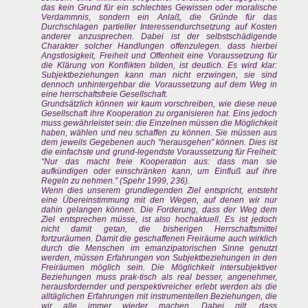
das kein Grund für ein schlechtes Gewissen oder moralische
Verdammnis, sondern ein Anlaß, die Gründe für das
Durchschlagen partieller Interessendurchsetzung auf Kosten
anderer anzusprechen. Dabei ist der selbstschädigende
Charakter solcher Handlungen offenzulegen. dass hierbei
Angstlosigkeit, Freiheit und Offenheit eine Voraussetzung für
die Klärung von Konflikten bilden, ist deutlich. Es wird klar:
Subjektbeziehungen kann man nicht erzwingen, sie sind
dennoch unhintergehbar die Voraussetzung auf dem Weg in
eine herrschaftsfreie Gesellschaft.
Grundsätzlich können wir kaum vorschreiben, wie diese neue
Gesellschaft ihre Kooperation zu organisieren hat. Eins jedoch
muss gewährleistet sein: die Einzelnen müssen die Möglichkeit
haben, wählen und neu schaffen zu können. Sie müssen aus
dem jeweils Gegebenen auch “herausgehen” können. Dies ist
die einfachste und grund-legendste Voraussetzung für Freiheit:
“Nur das macht freie Kooperation aus: dass man sie
aufkündigen oder einschränken kann, um Einfluß auf ihre
Regeln zu nehmen.” (Spehr 1999, 236).
Wenn dies unserem grundlegenden Ziel entspricht, entsteht
eine Übereinstimmung mit den Wegen, auf denen wir nur
dahin gelangen können. Die Forderung, dass der Weg dem
Ziel entsprechen müsse, ist also hochaktuell. Es ist jedoch
nicht damit getan, die bisherigen Herrschaftsmittel
fortzuräumen. Damit die geschaffenen Freiräume auch wirklich
durch die Menschen im emanzipatorischen Sinne genutzt
werden, müssen Erfahrungen von Subjektbeziehungen in den
Freiräumen möglich sein. Die Möglichkeit intersubjektiver
Beziehungen muss prak-tisch als real besser, angenehmer,
herausfordernder und perspektivreicher erlebt werden als die
alltäglichen Erfahrungen mit instrumentellen Beziehungen, die
wir alle immer wieder machen. Dabei gilt, dass