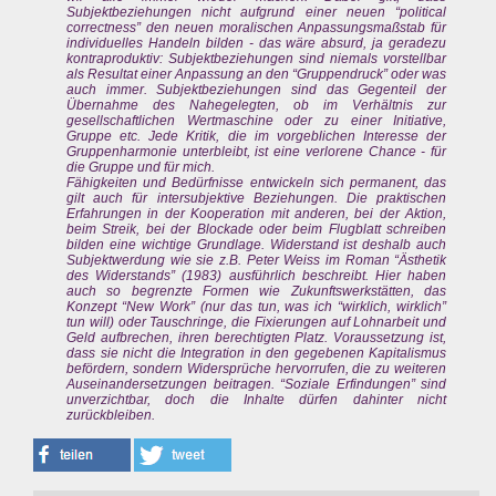
Subjektbeziehungen nicht aufgrund einer neuen “political
correctness” den neuen moralischen Anpassungsmaßstab für
individuelles Handeln bilden - das wäre absurd, ja geradezu
kontraproduktiv: Subjektbeziehungen sind niemals vorstellbar
als Resultat einer Anpassung an den “Gruppendruck” oder was
auch immer. Subjektbeziehungen sind das Gegenteil der
Übernahme des Nahegelegten, ob im Verhältnis zur
gesellschaftlichen Wertmaschine oder zu einer Initiative,
Gruppe etc. Jede Kritik, die im vorgeblichen Interesse der
Gruppenharmonie unterbleibt, ist eine verlorene Chance - für
die Gruppe und für mich.
Fähigkeiten und Bedürfnisse entwickeln sich permanent, das
gilt auch für intersubjektive Beziehungen. Die praktischen
Erfahrungen in der Kooperation mit anderen, bei der Aktion,
beim Streik, bei der Blockade oder beim Flugblatt schreiben
bilden eine wichtige Grundlage. Widerstand ist deshalb auch
Subjektwerdung wie sie z.B. Peter Weiss im Roman “Ästhetik
des Widerstands” (1983) ausführlich beschreibt. Hier haben
auch so begrenzte Formen wie Zukunftswerkstätten, das
Konzept “New Work” (nur das tun, was ich “wirklich, wirklich”
tun will) oder Tauschringe, die Fixierungen auf Lohnarbeit und
Geld aufbrechen, ihren berechtigten Platz. Voraussetzung ist,
dass sie nicht die Integration in den gegebenen Kapitalismus
befördern, sondern Widersprüche hervorrufen, die zu weiteren
Auseinandersetzungen beitragen. “Soziale Erfindungen” sind
unverzichtbar, doch die Inhalte dürfen dahinter nicht
zurückbleiben.