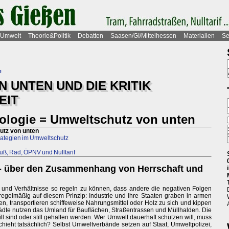
Umwelt
Theorie&Politik
Debatten
Saasen/GI/Mittelhessen
Materialien
Se
r
 UNTEN UND DIE KRITIK
EIT
ologie = Umweltschutz von unten
utz von unten
trategien im Umweltschutz
uß, Rad, ÖPNV und Nulltarif
- über den Zusammenhang von Herrschaft und
fe und Verhältnisse so regeln zu können, dass andere die negativen Folgen
regelmäßig auf diesem Prinzip: Industrie und ihre Staaten graben in armen
, transportieren schiffeweise Nahrungsmittel oder Holz zu sich und kippen
Städte nutzen das Umland für Bauflächen, Straßentrassen und Müllhalden. Die
till sind oder still gehalten werden. Wer Umwelt dauerhaft schützen will, muss
hieht tatsächlich? Selbst Umweltverbände setzen auf Staat, Umweltpolizei,