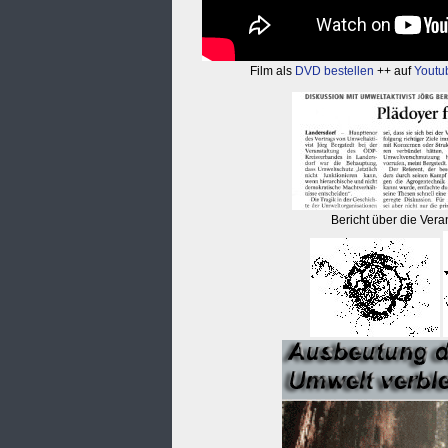
Film als
DVD bestellen
++ auf
Youtu
Bericht über die Vera