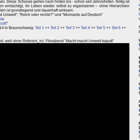
en. Diese Schüsse gehen nach hinten los - schon seit Jahrzehnten. Nötig ist
en ermächtigt, ihr Leben wieder selbst zu organisieren – ohne Hierarchien
nten ist grundlegend und dauerhaft wirksam.
nd Umwelt", "Reich oder rechts?" und "Monsanto auf Deutsch"
ite
utt!
"
14 in Braunschweig:
Teil 1
++
Teil 2
++
Teil 3
++
Teil 4
++
Teil 5
++
Teil 6
++
it, weil ohne Referent_in): Filmabend "Macht macht Umwelt kaputt"