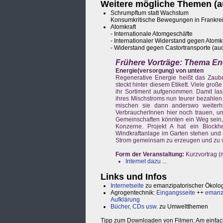
Weitere mögliche Themen (au
Schrumpftum statt Wachstum
Konsumkritische Bewegungen in Frankreic
Atomkraft
- Internationale Atomgeschäfte
- Internationaler Widerstand gegen Atomkr
- Widerstand gegen Castortransporte (auc
Frühere Vorträge:
Thema Ener
Energie(versorgung) von unten
Regenerative Energie heißt das Zaub
steckt hinter diesem Etikett. Viele g
ihr Sortiment aufgenommen. Damit las
ihres Mischstroms nun teurer bezahlen.
mischen sie dann anderswo weiterh
VerbraucherInnen hier noch trauen, u
Gemeinschaften könnten ein Weg sein, 
Konzerne. Projekt A hat ein Blockh
Windkraftanlage im Garten stehen und 
Strom gemeinsam zu erzeugen und zu 
Form der Veranstaltung:
Kurzvortrag (
Internet dazu ...
Links und Infos
Internetseite
zu emanzipatorischer Ökolo
Agrogentechnik:
Eingangsseite
++
emanzi
Aufklärung
Bücher, CDs usw.
zu Umweltthemen
Tipp zum Downloaden von Filmen: Am einfachst