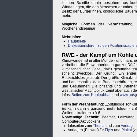
kleinen Schritte dahin bestehen aus ko
Windanlagen, die den Menschen drumherum ge
Besitz der BürgerInnen, ökologische Bauer
mehr.
Mögliche Formen der Veranstaltung:
K
Wochenendseminar
Mehr Infos:
Hauptseite
Diskussionsforen zu den Positionspapier
RWE - der Kampf um Kohle 
Klimawandel ist in aller Munde - und manche
vertreiben die EinwohnerInnen ganzer Dörfe
klimaschädlicher Gase, dazu gesundheitssch
scheint zwecklos. Der Grund: Ein enger
Rücksichtslosigkeit ab. Der größte Klimakil
und Landespolitik, dazu Bundesbehörden, reg
und Gesundheit! Die brisante und unterhalt
westfälischer Machtpolitik, zeigt aber auc
Infos:
Seiten zum Kohleabbau
und
www.aus
Form der Veranstaltung:
1,5stündige Ton-Bil
Es kann dann ergänzend mehr folgen - z.B
Weiterdiskutieren o.ä.)!
Notwendige Technik:
Beamer, Leinwand, L
Computer-/Aktivboxen)
Infoseiten zum
Thema
und zum
Vortrag
Vorlagen (Entwurf) für
Flyer
und
Plakat
(zu