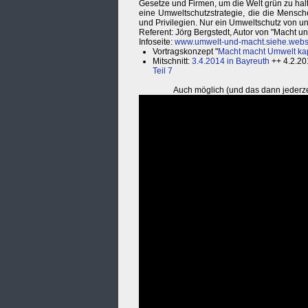
Gesetze und Firmen, um die Welt grün zu halt
eine Umweltschutzstrategie, die die Mensch
und Privilegien. Nur ein Umweltschutz von u
Referent: Jörg Bergstedt, Autor von "Macht u
Infoseite:
www.umwelt-und-macht.siehe.webs
Vortragskonzept "
Macht macht Umwelt kap
Mitschnitt:
3.4.2014 in Bayreuth
++ 4.2.20
Teil 7
Auch möglich (und das dann jederze