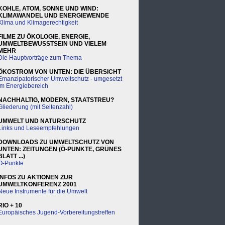
KOHLE, ATOM, SONNE UND WIND:
KLIMAWANDEL UND ENERGIEWENDE
Klima und Klimagerechtigkeit
FILME ZU ÖKOLOGIE, ENERGIE,
UMWELTBEWUSSTSEIN UND VIELEM
MEHR
Die Hauptvorträge zum Thema
ÖKOSTROM VON UNTEN: DIE ÜBERSICHT
Emanzipatorischer Umweltschutz - umgesetzt
im Energiebereich
NACHHALTIG, MODERN, STAATSTREU?
Gliederung (mit Seitenzahl)
UMWELT UND NATURSCHUTZ
Links und Leseempfehlungen
DOWNLOADS ZU UMWELTSCHUTZ VON
UNTEN: ZEITUNGEN (Ö-PUNKTE, GRÜNES
BLATT ...)
Ö-Punkte
INFOS ZU AKTIONEN ZUR
UMWELTKONFERENZ 2001
Neue Instrumente für die Umwelt
RIO + 10
Europäisches Jugend-Vorbereitungstreffen