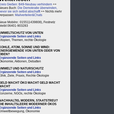
Kreis Gießen: B49-Neubau verhindern
++
Neues Buch:
Die Demokratie überwinden,
bevor sie sich selbst abschafft
++ Nichts mehr
verpassen:
Mailverteiler&Chats
Neue Mobilnr.: 015511439808), Festnetz
bleibt 06401-903283
UMWELTSCHUTZ VON UNTEN
Ergänzende Seiten und Links
Utopien, Themen, rechte Ökologie
KOHLE, ATOM, SONNE UND WIND:
ENERGIEWENDE VON UNTEN ODER VON
OBEN?
Ergänzende Seiten und Links
Ökonomie, Aktionen, Debatten
UMWELT UND NATURSCHUTZ
Ergänzende Seiten und Links
Ethik, Ziele, Praxis, Rechte Ökologie
GELD MACHT ÖKO MACHT GELD MACHT
MACHT
Ergänzende Seiten und Links
Konzerne, NGOs, rechte Ökologie
NACHHALTIG, MODERN, STAATSTREU?
DIE INHALTSLEERE MODERNER ÖKOS
Ergänzende Seiten und Links
Umweltbewegung, Ökonomie