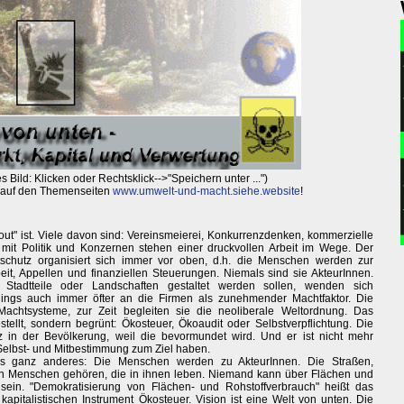
 Bild: Klicken oder Rechtsklick-->"Speichern unter ...")
n auf den Themenseiten
www.umwelt-und-macht.siehe.website
!
ut" ist. Viele davon sind: Vereinsmeierei, Konkurrenzdenken, kommerzielle
z mit Politik und Konzernen stehen einer druckvollen Arbeit im Wege. Der
tschutz organisiert sich immer vor oben, d.h. die Menschen werden zur
eit, Appellen und finanziellen Steuerungen. Niemals sind sie AkteurInnen.
 Stadtteile oder Landschaften gestaltet werden sollen, wenden sich
ings auch immer öfter an die Firmen als zunehmender Machtfaktor. Die
achtsysteme, zur Zeit begleiten sie die neoliberale Weltordnung. Das
tellt, sondern begrünt: Ökosteuer, Ökoaudit oder Selbstverpflichtung. Die
z in der Bevölkerung, weil die bevormundet wird. Und er ist nicht mehr
Selbst- und Mitbestimmung zum Ziel haben.
was ganz anderes: Die Menschen werden zu AkteurInnen. Die Straßen,
 Menschen gehören, die in ihnen leben. Niemand kann über Flächen und
sein. "Demokratisierung von Flächen- und Rohstoffverbrauch" heißt das
italistischen Instrument Ökosteuer. Vision ist eine Welt von unten. Die