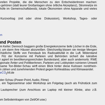
nkreten Projekte, die die Menschen zu den EntscheiderInnen machen:
hören (statt teurer Großanlagen ohne örtliche Akzeptanz), Stromnetze im
nhöfe im Gemeinschaftsbesitz, lokale Ökonomien ohne Apparate und vieles
urzvortrag (mit oder ohne Diskussion), Workshop, Tages- oder
en
und Posten
m Keller. Dennoch baggern große Energiekonzerne tiefe Löcher in die Erde,
r, um dann ihre Häuser abzureißen. Gleichzeitig blasen sie riesige Mengen
ädliche Stoffe von Feinstaub bis Radioaktivität in die Luft. Widerstand
 Filz der Konzerne mit Parteien und Behörden sichert die lukrative
ler agiert im bevölkerungsreichsten Bundesland, aber auch andernorts: RWE
ionale Ämter und PolitikerInnen, Parteien und Lobbyisten ruinieren Umwelt
same Ton-Bilder-Schau wirft einen Blick hinter diese Kulissen nordrhein-
h den zähen und zunehmenden Protest gegen Kohleabbau und Klimawandel.
geCO
hlt.de
2
der-Schau (Power-Point, Audio, Filme)
. ein Tagesseminar oder Workshop am Folgetag (auch als Frühstück zum
autsprecher (zum Anschluss an Laptop mit kleiner Klinke, also z.B.
m Selbsteintragen von Zeit/Ort usw.)