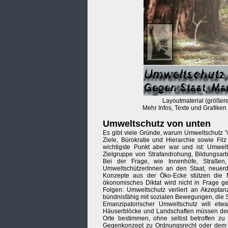
Layoutmaterial (größeres
Mehr Infos, Texte und Grafike
Umweltschutz von unten
Es gibt viele Gründe, warum Umweltschutz "o
Ziele, Bürokratie und Hierarchie sowie Fil
wichtigste Punkt aber war und ist: Umwel
Zielgruppe von Strafandrohung, Bildungsarb
Bei der Frage, wie Innenhöfe, Straßen,
UmweltschützerInnen an den Staat, neuerd
Konzepte aus der Öko-Ecke stützen die M
ökonomisches Diktat wird nicht in Frage ges
Folgen: Umweltschutz verliert an Akzeptan
bündnisfähig mit sozialen Bewegungen, die 
Emanzipatorischer Umweltschutz will et
Häuserblöcke und Landschaften müssen den
Orte bestimmen, ohne selbst betroffen zu 
Gegenkonzept zu Ordnungsrecht oder dem kap