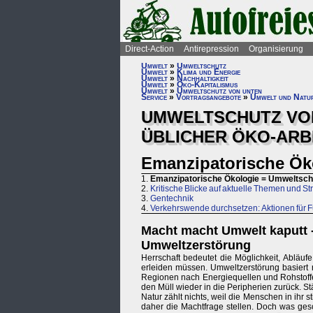
Direct-Action
Antirepression
Organisierung
Umwelt
»
Umweltschutz
Umwelt
»
Klima und Energie
Umwelt
»
Nachhaltigkeit
Umwelt
»
Öko-Kapitalismus
Umwelt
»
Umweltschutz von unten
Service
»
Vortragsangebote
»
Umwelt und Natu
UMWELTSCHUTZ VON
ÜBLICHER ÖKO-ARB
Emanzipatorische Ök
1.
Emanzipatorische Ökologie = Umweltsch
2.
Kritische Blicke auf aktuelle Themen und S
3.
Gentechnik
4.
Verkehrswende durchsetzen: Aktionen für F
Macht macht Umwelt kaputt 
Umweltzerstörung
Herrschaft bedeutet die Möglichkeit, Abläu
erleiden müssen. Umweltzerstörung basiert 
Regionen nach Energiequellen und Rohstoffen
den Müll wieder in die Peripherien zurück. 
Natur zählt nichts, weil die Menschen in ihr s
daher die Machtfrage stellen. Doch was gesc