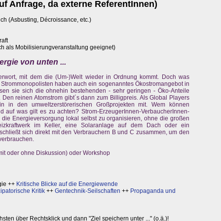
f Anfrage, da externe ReferentInnen)
h (Asbusting, Décroissance, etc.)
aft
h als Mobilisierungveranstaltung geeignet)
gie von unten ...
erwort, mit dem die (Um-)Welt wieder in Ordnung kommt. Doch was
roße Strommonopolisten haben auch ein sogenanntes Ökostromangebot in
sen sie sich die ohnehin bestehenden - sehr geringen - Öko-Anteile
 Den reinen Atomstrom gibt´s dann zum Billigpreis. Als Global Players
in in den umweltzerstörerischen Großprojekten mit. Wem können
nd auf was gilt es zu achten? Strom-ErzeugerInnen-VerbaucherInnen-
die Energieversorgung lokal selbst zu organisieren, ohne die großen
eizkraftwerk im Keller, eine Solaranlage auf dem Dach oder ein
schließt sich direkt mit den Verbrauchern B und C zusammen, um den
verbrauchen.
mit oder ohne Diskussion) oder Workshop
gie ++
Kritische Blicke auf die Energiewende
patorische Kritik
++
Gentechnik-Seilschaften
++
Propaganda und
en über Rechtsklick und dann "Ziel speichern unter ..." (o.ä.)!