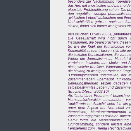
besonders zur Nachahmung irgendwelch
das Hirn mit angstvollen und paranoiden
plausible Problemlösung sehen. Die ph
den angeblich weniger phantastisch
„wirklichen Leben“ auftauchen und ihrer
Und schließlich geht es noch um Stat
sinken, findet sich immer wenigstens eine
Aus Brüchert, Oliver (2005), „Autoritär
Die Gesellschaft wird nicht durc
Institutionen, die beanspruchen, diese
So wie die Kritik der Kriminologie vom 
Kriminalität ausgeht, lassen sich alle g
die sozialen Konstruktionen, die vorausg
Woher die Journalisten ihr Material 
verrichten, inwiefern ihre Motive und 
nicht, welche Konflikte, Widersprüche 
die bislang zu wenig bearbeiteten Fra
"Ordnungstheorien unterstellen, de
Zusammenleben überhaupt funktionie
Befreiungstheorien setzen dagegen vo
selbstbestimmtes Leben und Zusammenl
(Brüchert/Resch 2002:10)
Als "autoritäres Programm" bezeichne 
Herrschaftscharakter ausblenden, ver
"aufklärerische Absicht" sehe ich al
unter dem Aspekt der Herrschaft zu 
thematisiert, Moralunternehmertum 
Zuschreibungsprozess sozialer Unwerturt
Damit folgte die Mediendarstellung
Grundstimmung, sondern leistete eine
Fernsehens zum Thema Rechtsradikalism