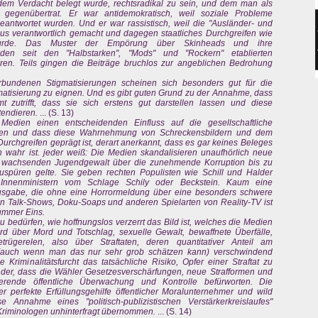
dem Verdacht belegt wurde, rechtsradikal zu sein, und dem man als
 gegenübertrat. Er war antidemokratisch, weil soziale Probleme
h beantwortet wurden. Und er war rassistisch, weil die "Ausländer- und
smus verantwortlich gemacht und dagegen staatliches Durchgreifen wie
 wurde. Das Muster der Empörung über Skinheads und ihre
n den seit den "Halbstarken", "Mods" und "Rockern" etablierten
uren. Teils gingen die Beiträge bruchlos zur angeblichen Bedrohung
rbundenen Stigmatisierungen scheinen sich besonders gut für die
tisierung zu eignen. Und es gibt guten Grund zu der Annahme, dass
t zutrifft, dass sie sich erstens gut darstellen lassen und diese
tendieren.
... (S. 13)
Medien einen entscheidenden Einfluss auf die gesellschaftliche
ben und dass diese Wahrnehmung von Schreckensbildern und dem
chgreifen geprägt ist, derart anerkannt, dass es gar keines Beleges
 wahr ist. jeder weiß: Die Medien skandalisieren unaufhörlich neue
ch wachsenden Jugendgewalt über die zunehmende Korruption bis zu
ufzuspüren gelte. Sie geben rechten Populisten wie Schill und Halder
nnenministern vom Schlage Schily oder Beckstein. Kaum eine
usgabe, die ohne eine Horrormeldung über eine besonders schwere
en Talk-Shows, Doku-Soaps und anderen Spielarten von Reality-TV ist
Nummer Eins.
 bedürfen, wie hoffnungslos verzerrt das Bild ist, welches die Medien
wird über Mord und Totschlag, sexuelle Gewalt, bewaffnete Überfälle,
trügerelen, also über Straftaten, deren quantitativer Anteil am
n (auch wenn man das nur sehr grob schätzen kann) verschwindend
 Kriminalitätsfurcht das tatsächliche Risiko, Opfer einer Straftat zu
nder, dass die Wähler Gesetzesverschärfungen, neue Strafformen und
ierende öffentliche Überwachung und Kontrolle befürworten. Die
 perfekte Erfüllungsgehilfe öffentlicher Moralunternehmer und wild
se Annahme eines "politisch-publizistischen Verstärkerkreislaufes"
Kriminologen unhinterfragt übernommen.
... (S. 14)