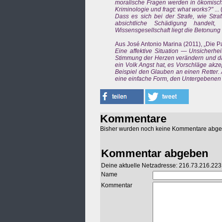
moralische Fragen werden in ökomisch-t
Kriminologie und fragt: what works?"
...
Dass es sich bei der Strafe, wie Str
absichtliche Schädigung handelt
Wissensgesellschaft liegt die Betonun
Aus José Antonio Marina (2011), „Die Pa
Eine affektive Situation — Unsicherhe
Stimmung der Herzen verändern und da
ein Volk Angst hat, es Vorschläge akze
Beispiel den Glauben an einen Retter. 
eine einfache Form, den Untergebenen fü
Kommentare
Bisher wurden noch keine Kommentare abg
Kommentar abgeben
Deine aktuelle Netzadresse: 216.73.216.223
Name
Kommentar