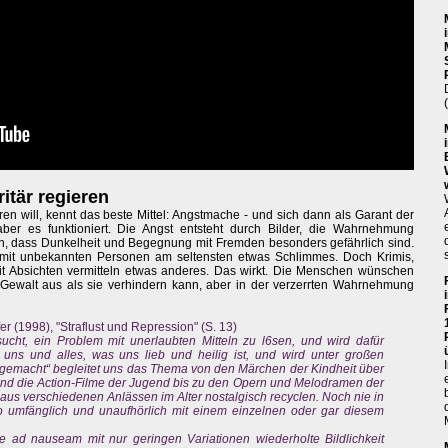
itär regieren
n will, kennt das beste Mittel: Angstmache - und sich dann als Garant der
, aber es funktioniert. Die Angst entsteht durch Bilder, die Wahrnehmung
n, dass Dunkelheit und Begegnung mit Fremden besonders gefährlich sind.
 mit unbekannten Personen am seltensten etwas Schlimmes. Doch Krimis,
it Absichten vermitteln etwas anderes. Das wirkt. Die Menschen wünschen
 Gewalt aus als sie verhindern kann, aber in der verzerrten Wahrnehmung
 (1998), "Straflust und Repression" (S. 13)
ucht, ein Problem mit unerlaubten Mitteln zu l6sen, und wird dafür
 uns und alles, was uns lieb und heilig ist, und wird unter großen
gemacht“ begleitet uns das Thema von den Märchen der Kindheit über
nd die Action-Filme der Jugend bis zu den Opern und Melodramen der
 aus verschiedenen Anlässen im Alter nostalgisch recyclen. Noch nie in
o umfänglich und unaufhörlich mit einem einzelnen oder gar diesem
e ad nauseam mit nur geringen Variationen wiederholte Bildlichkeit