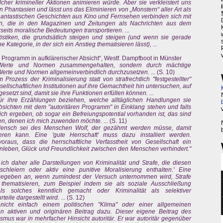
er krimineller Aktionen animieren würde. Aber sie verkleistert uns
 Phantasien und lässt uns das Eliminieren von „Monstern“ aller Art als
antastischen Geschichten aus Kino und Fernsehen verbinden sich mit
en, die in den Magazinen und Zeitungen als Nachrichten aus dem
seits moralische Bedeutungen transportieren. ...
istiken, die grundsätlich steigen und steigen (und wenn sie gerade
 Kategorie, in der sich ein Anstieg thematisieren lässt), ...
es Programm in aufklärerischer Absicht“, Westf. Dampfboot in Münster
h Werte und Normen zusammengehalten, sondern durch mächtige
 Werte und Normen allgemeinverbindlich durchzusetzen.
... (S. 10)
Prozess der Kriminalisierung statt von strafrechtlich "festgestellter"
esellschaftlichen Institutionen auf ihre Gemachtheit hin untersuchen, auf
esetzt sind, damit sie ihre Funktionen erfüllen können. ...
für ihre Erzählungen beziehen, welche alltäglichen Handlungen sie
Absichten mit dem "autoritären Programm" in Einklang stehen und falls
sich ergeben, ob sogar ein Befreiungspotential vorhanden ist, das sind
gen, denen ich mich zuwenden möchte.
... (S. 11)
r Mensch sei des Menschen Wolf, der gezähmt werden müsse, damit
ren kann. Eine 'gute Herrschaft' muss dazu installiert werden.
raus, dass die herrschaftliche Verfasstheit von Gesellschaft ein
eben, Glück und Freundlichkeit zwischen den Menschen verhindert."
ich daher alle Darstellungen von Kriminalität und Strafe, die diesen
schleiern oder aktiv eine punitive Moralisierung enthalten.' Eine
s gegeben an, wenn zumindest der Versuch unternommen wird, Strafe
thematisieren, zum Beispiel indem sie als soziale Ausschließung
als solches kenntlich gemacht oder Kriminalität als selektiver
eile dargestellt wird.
... (S. 12)
 nicht einfach einem politischen "Klima" oder einer allgemeinen
n aktiven und originären Beitrag dazu. Dieser eigene Beitrag des
us war in mehrfacher Hinsicht autoritär. Er war autoritär gegenüber