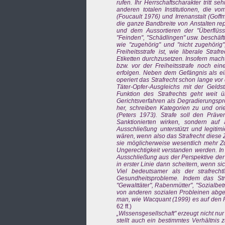
rufen. Ihr Herrschaftscharakter tritt s
anderen totalen Institutionen, die v
(Foucault 1976) und Irrenanstalt (Gof
die ganze Bandbreite von Anstalten rep
und dem Aussortieren der "Überflüssi
"Feinden", "Schädlingen" usw. beschäft
wie "zugehörig" und "nicht zugehörig",
Freiheitsstrafe ist, wie liberale Stra
Etiketten durchzusetzen. Insofern mach
bzw. vor der Freiheitsstrafe noch ein
erfolgen. Neben dem Gefängnis als ei
operiert das Strafrecht schon lange vo
Täter-Opfer-Ausgleichs mit der Geldstr
Funktion des Strafrechts geht weit üb
Gerichtsverfahren als Degradierungspro
her, schreiben Kategorien zu und orie
(Peters 1973). Strafe soll den Präve
Sanktionierten wirken, sondern auf
Ausschließung unterstützt und legitim
wären, wenn also das Strafrecht diese 
sie möglicherweise wesentlich mehr Zu
Ungerechtigkeit verstanden werden. I
Ausschließung aus der Perspektive der 
in erster Linie dann scheitern, wenn s
Viel bedeutsamer als der strafrecht
Gesundheitsprobleme. Indem das Stra
"Gewalttäter", Rabenmütter", "Sozialbet
von anderen sozialen Probleinen abgel
man, wie Wacquant (1999) es auf den P
62 ff.)
„Wissensgesellschaft" erzeugt nicht nu
stellt auch ein bestimmtes Verhältnis