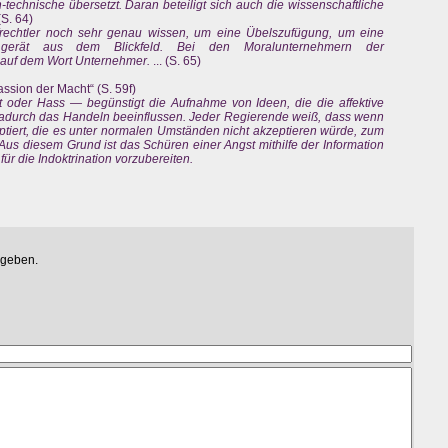
echnische übersetzt. Daran beteiligt sich auch die wissenschaftliche
 (S. 64)
afrechtler noch sehr genau wissen, um eine Übelszufügung, um eine
, gerät aus dem Blickfeld. Bei den Moralunternehmern der
g auf dem Wort Unternehmer.
... (S. 65)
ssion der Macht“ (S. 59f)
it oder Hass — begünstigt die Aufnahme von Ideen, die die affektive
durch das Handeln beeinflussen. Jeder Regierende weiß, dass wenn
ptiert, die es unter normalen Umständen nicht akzeptieren würde, zum
Aus diesem Grund ist das Schüren einer Angst mithilfe der Information
r die Indoktrination vorzubereiten.
egeben.