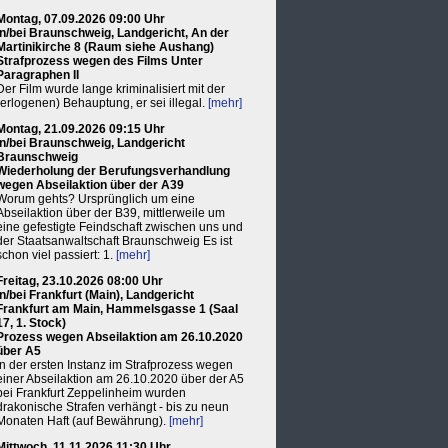
Montag, 07.09.2026 09:00 Uhr
in/bei Braunschweig, Landgericht, An der
Martinikirche 8 (Raum siehe Aushang)
Strafprozess wegen des Films Unter
Paragraphen II
Der Film wurde lange kriminalisiert mit der
(erlogenen) Behauptung, er sei illegal.
[mehr]
Montag, 21.09.2026 09:15 Uhr
in/bei Braunschweig, Landgericht
Braunschweig
Wiederholung der Berufungsverhandlung
wegen Abseilaktion über der A39
Worum gehts? Ursprünglich um eine
Abseilaktion über der B39, mittlerweile um
eine gefestigte Feindschaft zwischen uns und
der Staatsanwaltschaft Braunschweig Es ist
schon viel passiert: 1.
[mehr]
Freitag, 23.10.2026 08:00 Uhr
in/bei Frankfurt (Main), Landgericht
Frankfurt am Main, Hammelsgasse 1 (Saal
17, 1. Stock)
Prozess wegen Abseilaktion am 26.10.2020
über A5
In der ersten Instanz im Strafprozess wegen
einer Abseilaktion am 26.10.2020 über der A5
bei Frankfurt Zeppelinheim wurden
drakonische Strafen verhängt - bis zu neun
Monaten Haft (auf Bewährung).
[mehr]
Mittwoch, 11.11.2026 11:30 Uhr