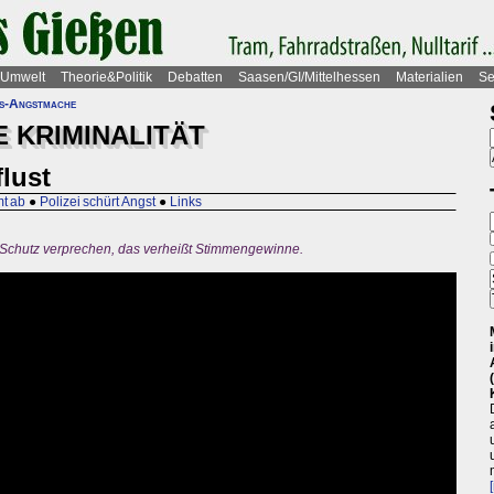
Umwelt
Theorie&Politik
Debatten
Saasen/GI/Mittelhessen
Materialien
Se
ts-Angstmache
 KRIMINALITÄT
lust
mt ab
●
Polizei schürt Angst
●
Links
 Schutz verprechen, das verheißt Stimmengewinne.