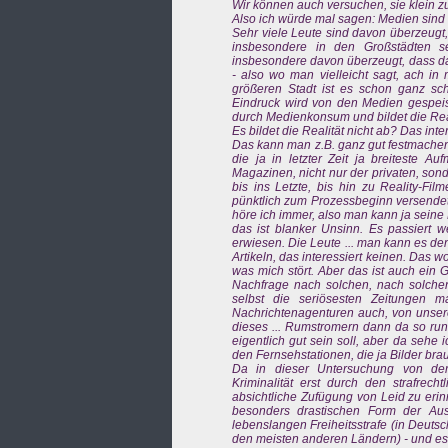
Wir können auch versuchen, sie klein z
Also ich würde mal sagen: Medien sind
Sehr viele Leute sind davon überzeugt,
insbesondere in den Großstädten se
insbesondere davon überzeugt, dass da
- also wo man vielleicht sagt, ach in
größeren Stadt ist es schon ganz sc
Eindruck wird von den Medien gespeist. 
durch Medienkonsum und bildet die Reali
Es bildet die Realität nicht ab? Das inte
Das kann man z.B. ganz gut festmache
die ja in letzter Zeit ja breiteste A
Magazinen, nicht nur der privaten, sond
bis ins Letzte, bis hin zu Reality-F
pünktlich zum Prozessbeginn versendet 
höre ich immer, also man kann ja seine 
das ist blanker Unsinn. Es passiert we
erwiesen. Die Leute ... man kann es d
Artikeln, das interessiert keinen. Das w
was mich stört. Aber das ist auch ein 
Nachfrage nach solchen, nach solchen 
selbst die seriösesten Zeitungen m
Nachrichtenagenturen auch, von unserem
dieses ... Rumstromern dann da so run
eigentlich gut sein soll, aber da sehe 
den Fernsehstationen, die ja Bilder br
Da in dieser Untersuchung von de
Kriminalität erst durch den strafrecht
absichtliche Zufügung von Leid zu erin
besonders drastischen Form der Aus
lebenslangen Freiheitsstrafe (in Deuts
den meisten anderen Ländern) - und es i