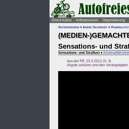
Direct-Action
Antirepression
Organisierung
Antirepression
»
Innere Sicherheit
»
Kriminalitä
(MEDIEN-)GEMACHTE
Sensations- und Straf
Sensations- und Straflust
●
Kriminalität nim
Aus der FR, 23.3.2012 (S. 3)
Ängste schüren und den Verängstigten