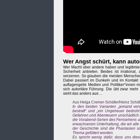
Wer Angst schürt, kann autor
Wer Macht über andere haben und legitimiere
Sicherheit anbieten. Beides ist irrational
verzerren. So glauben die meisten Mensche
Dabei passiert im Dunkeln und im Kontakt
auflagengeile Medien und Politiker*innen m
sich autoritäre Führung. Die übt zwar mehr
sieht das anders aus ...
Aus Helga Cremer-Schäfer/Heinz Schäfer
In den beiden Varianten „jemand vers
bestraft“ und „ein Ungeheuer bedroht
Gefahren und Abenteuern unschädlich 
die Vorabend-Serien des Fernsehens u
erwachsenen Unterhaltung, die wir alle
der Geschichte sind die Phantasien s
Thema gefüttert worden.
Es spricht wenig dafür, dass uns dies