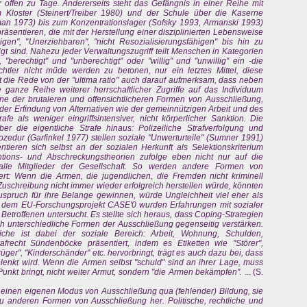
ehr offen zu Tage. Andererseits steht das Gefängnis in einer Reihe mit
om Kloster (Steinert/Treiber 1980) und der Schule über die Kaserne
fman 1973) bis zum Konzentrationslager (Sofsky 1993, Armanski 1993)
räsentieren, die mit der Herstellung einer disziplinierten Lebensweise
gen", "Unerziehbaren", "nicht Resozialisierungsfähigen" bis hin zu
igt sind. Nahezu jeder Verwaltungszugriff teilt Menschen in Kategorien
 "berechtigt" und "unberechtigt" oder "willig" und "unwillig" ein -die
frechtler nicht müde werden zu betonen, nur ein letztes Mittel, diese
t die Rede von der "ultima ratio" auch darauf aufmerksam, dass neben
e ganze Reihe weiterer herrschaftlicher Zugriffe auf das Individuum
ne der brutaleren und offensichtlicheren Formen von Ausschließung,
r der Erfindung von Alternativen wie der gemeinnützigen Arbeit und des
afe als weniger eingriffsintensiver, nicht körperlicher Sanktion. Die
er die eigentliche Strafe hinaus: Polizeiliche Strafverfolgung und
zedur (Garfinkel 1977) stellen soziale "Unwerturteile" (Sumner 1991)
ntieren sich selbst an der sozialen Herkunft als Selektionskriterium
ntions- und Abschreckungstheorien zufolge eben nicht nur auf die
 alle Mitglieder der Gesellschaft. So werden andere Formen von
iert: Wenn die Armen, die jugendlichen, die Fremden nicht kriminell
Zuschreibung nicht immer wieder erfolgreich herstellen würde, könnten
spruch für ihre Belange gewinnen, würde Ungleichheit viel eher als
n dem EU-Forschungsprojekt CASE'0 wurden Erfahrungen mit sozialer
Betroffenen untersucht. Es stellte sich heraus, dass Coping-Strategien
ich unterschiedliche Formen der Ausschließung gegenseitig verstärken.
liche ist dabei der soziale Bereich: Arbeit, Wohnung, Schulden,
frecht Sündenböcke präsentiert, indem es Etiketten wie "Störer",
rüger", "Kinderschänder" etc. hervorbringt, trägt es auch dazu bei, dass
enkt wird. Wenn die Armen selbst "schuld" sind an ihrer Lage, muss
unkt bringt, nicht weiter Armut, sondern "die Armen bekämpfen".
... (S.
r einen eigenen Modus von Ausschließung qua (fehlender) Bildung, sie
 zu anderen Formen von Ausschließung her. Politische, rechtliche und