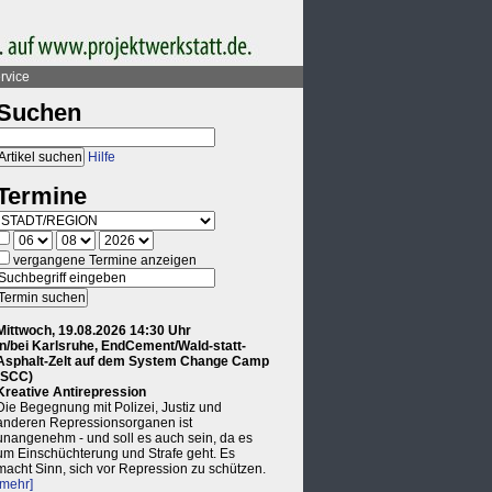
rvice
Suchen
Hilfe
Termine
vergangene Termine anzeigen
Mittwoch, 19.08.2026 14:30 Uhr
in/bei Karlsruhe, EndCement/Wald-statt-
Asphalt-Zelt auf dem System Change Camp
(SCC)
Kreative Antirepression
Die Begegnung mit Polizei, Justiz und
anderen Repressionsorganen ist
unangenehm - und soll es auch sein, da es
um Einschüchterung und Strafe geht. Es
macht Sinn, sich vor Repression zu schützen.
[mehr]