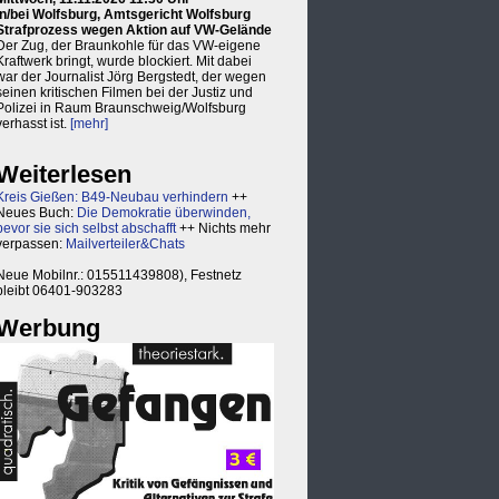
in/bei Wolfsburg, Amtsgericht Wolfsburg
Strafprozess wegen Aktion auf VW-Gelände
Der Zug, der Braunkohle für das VW-eigene
Kraftwerk bringt, wurde blockiert. Mit dabei
war der Journalist Jörg Bergstedt, der wegen
seinen kritischen Filmen bei der Justiz und
Polizei in Raum Braunschweig/Wolfsburg
verhasst ist.
[mehr]
Weiterlesen
Kreis Gießen: B49-Neubau verhindern
++
Neues Buch:
Die Demokratie überwinden,
bevor sie sich selbst abschafft
++ Nichts mehr
verpassen:
Mailverteiler&Chats
Neue Mobilnr.: 015511439808), Festnetz
bleibt 06401-903283
Werbung