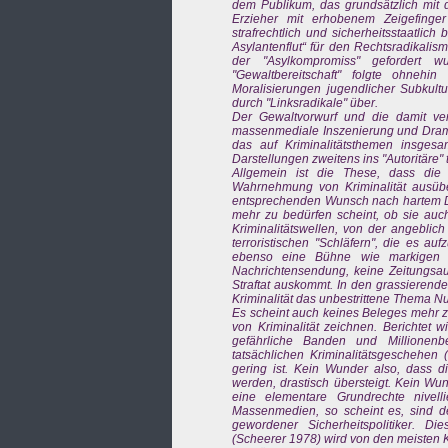
dem Publikum, das grundsätzlich mit 
Erzieher mit erhobenem Zeigefinger
strafrechtlich und sicherheitsstaatlic
Asylantenflut“ für den Rechtsradikali
der "Asylkompromiss" gefordert
"Gewaltbereitschaft" folgte ohnehi
Moralisierungen jugendlicher Subkult
durch "Linksradikale" über.
Der Gewaltvorwurf und die damit ve
massenmediale Inszenierung und Drama
das auf Kriminalitätsthemen insgesam
Darstellungen zweitens ins "Autoritäre" 
Allgemein ist die These, dass die 
Wahrnehmung von Kriminalität ausü
entsprechenden Wunsch nach hartem Dur
mehr zu bedürfen scheint, ob sie auch
Kriminalitätswellen, von der angebli
terroristischen "Schläfern", die es a
ebenso eine Bühne wie markigen I
Nachrichtensendung, keine Zeitungsa
Straftat auskommt. In den grassierend
Kriminalität das unbestrittene Thema 
Es scheint auch keines Beleges mehr zu
von Kriminalität zeichnen. Berichtet 
gefährliche Banden und Millionenbe
tatsächlichen Kriminalitätsgeschehe
gering ist. Kein Wunder also, dass die
werden, drastisch übersteigt. Kein Wu
eine elementare Grundrechte nivell
Massenmedien, so scheint es, sind der
gewordener Sicherheitspolitiker. Die
(Scheerer 1978) wird von den meisten 