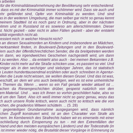
u arbeiten
 für die Kriminalitätswahrnehmung der Bevölkerung sehr entscheidend.
 dass es mit der Kriminalität immer schlimmer wird. Dass sie auch und
hr gefährdet sind, Opfer von Kriminalität zu werden. Und sind
s in der weiteren Umgebung, die man selber gar nicht so genau kennt
 meinem Stadtteil ist es noch ganz in Ordnung, aber in der nächsten
hlimm und in Russland ist es sowieso am allerschlimmsten. Dieser
Nicht gezielt - oder nicht in allen Fällen gezielt - aber der entsteht
tät eigentlich nicht ab.
ressiert mich: in welcher Hinsicht nicht?
n an diesen Sexualmorden an Kindern und insbesondere an Mädchen,
ufmerksamkeit finden, in Boulevard-Zeitungen und in den Boulevard-
ern auch der öffentlichrechtlichen Sender, die da breitgetreten werden
ilmen dann, wo irgendwelches Geschehen nachgestellt wird, um dann
zu werden. Also ... da entsteht also auch - bei meinen Bekannten z.B.
Kinder nicht mehr auf die Straße schicken usw., es passiert so viel. Und
niger als in den sechziger und siebziger Jahren, das ist statistisch
en Leuten hunderttausendmal erzählen oder auch schreiben in Agentur-
ollen die Leute nicht wissen, sie wollen diesen Grusel. Und das ist was,
Geschäft, an dem wir uns auch beteiligen, weil es ist eine unheimliche
Themen da. Wenn ... wenn so ein Fall gerade wieder aktuell ist ...
achen da Riesengeschichten drüber, gespeist natürlich von den
 Material. Und ... was ich Ihnen so vorhin geschildert habe, also so
d um den Tatort. Also ich weiß immer nicht so ganz genau, wozu das
ich auch unsere Rolle kritisch, wenn auch nicht so kritisch wie die von
auchen, die gnadenlos Witwen schütteln.
... (S. 28)
r gegenteiligen Grundannahme ausgegangen wird, dass nämlich
lichen Zugriff konstruiert wird, ist an den Charakter von Strafe als
nern. Im Kernbereich des Strafrechts haben wir es einerseits mit einer
schließung durch Einsperrung zu tun - mit den Extremfällen der
chland und den meisten europäischen Ländern) und der Todesstrafe (in
st immer wieder nötig, die Brutalität dieser Vorgänge in Erinnerung zu