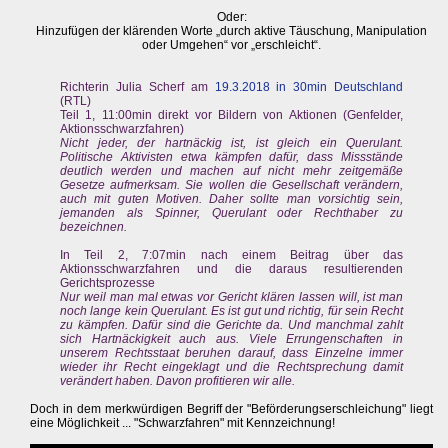
Oder:
Hinzufügen der klärenden Worte „durch aktive Täuschung, Manipulation
oder Umgehen“ vor „erschleicht“.
Richterin Julia Scherf am
19.3.2018 in 30min Deutschland
(RTL)
Teil 1, 11:00min direkt vor Bildern von Aktionen (Genfelder,
Aktionsschwarzfahren)
Nicht jeder, der hartnäckig ist, ist gleich ein Querulant.
Politische Aktivisten etwa kämpfen dafür, dass Missstände
deutlich werden und machen auf nicht mehr zeitgemäße
Gesetze aufmerksam. Sie wollen die Gesellschaft verändern,
auch mit guten Motiven. Daher sollte man vorsichtig sein,
jemanden als Spinner, Querulant oder Rechthaber zu
bezeichnen.
In Teil 2, 7:07min nach einem Beitrag über das
Aktionsschwarzfahren und die daraus resultierenden
Gerichtsprozesse
Nur weil man mal etwas vor Gericht klären lassen will, ist man
noch lange kein Querulant. Es ist gut und richtig, für sein Recht
zu kämpfen. Dafür sind die Gerichte da. Und manchmal zahlt
sich Hartnäckigkeit auch aus. Viele Errungenschaften in
unserem Rechtsstaat beruhen darauf, dass Einzelne immer
wieder ihr Recht eingeklagt und die Rechtsprechung damit
verändert haben. Davon profitieren wir alle.
Doch in dem merkwürdigen Begriff der "Beförderungserschleichung" liegt
eine Möglichkeit ... "Schwarzfahren" mit Kennzeichnung!