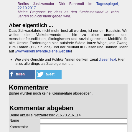
Berlins Justizsenator Dirk Behrendt im
Tagesspiegel,
22.10.2017
Meine Prognose ist, dass es den Straftatbestand in zehn
Jahren so nicht mehr geben wird.
Aber eigentlich ...
Dass Schwarzfahris nicht mehr bestraft werden, ist nur ein Baustein. Wir
wollen eine Verkehrswende - hin zu einer umwelt- und
menschenfreundlichen, ökologischen und sozial gerechten Mobilität für
alle. Unsere Forderungen sind autofreie Städte, kurze Wege, kein Zwang
zum Fahren (z.B. für Jobs) und der Nulltarif in Bussen und Bahnen. Mehr
auf
www.verkehrswende.siehe.website
!
Wie viele Gerichte und Politiker*innen denken, zeigt
dieser Text
. Hier
ist es allerdings als Satire gemeint ...
Kommentare
Bisher wurden noch keine Kommentare abgegeben.
Kommentar abgeben
Deine aktuelle Netzadresse: 216.73.216.114
Name
Kommentar