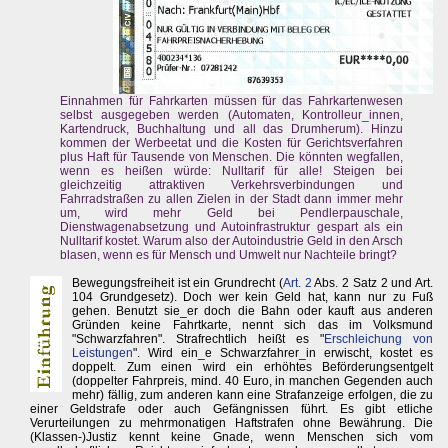
Einnahmen für Fahrkarten müssen für das Fahrkartenwesen
selbst ausgegeben werden (Automaten, Kontrolleur_innen,
Kartendruck, Buchhaltung und all das Drumherum). Hinzu
kommen der Werbeetat und die Kosten für Gerichtsverfahren
plus Haft für Tausende von Menschen. Die könnten wegfallen,
wenn es heißen würde: Nulltarif für alle! Steigen bei
gleichzeitig attraktiven Verkehrsverbindungen und
Fahrradstraßen zu allen Zielen in der Stadt dann immer mehr
um, wird mehr Geld bei Pendlerpauschale,
Dienstwagenabsetzung und Autoinfrastruktur gespart als ein
Nulltarif kostet. Warum also der Autoindustrie Geld in den Arsch
blasen, wenn es für Mensch und Umwelt nur Nachteile bringt?
Bewegungsfreiheit ist ein Grundrecht (
Art. 2
Abs. 2 Satz 2 und Art.
104 Grundgesetz). Doch wer kein Geld hat, kann nur zu Fuß
gehen. Benutzt sie_er doch die Bahn oder kauft aus anderen
Gründen keine Fahrtkarte, nennt sich das im Volksmund
"Schwarzfahren". Strafrechtlich heißt es "
Erschleichung von
Leistungen
". Wird ein_e Schwarzfahrer_in erwischt, kostet es
doppelt. Zum einen wird ein erhöhtes Beförderungsentgelt
(doppelter Fahrpreis, mind. 40 Euro, in manchen Gegenden auch
mehr) fällig, zum anderen kann eine Strafanzeige erfolgen, die zu
einer Geldstrafe oder auch Gefängnissen führt. Es gibt etliche
Verurteilungen zu mehrmonatigen Haftstrafen ohne Bewährung. Die
(Klassen-)Justiz kennt keine Gnade, wenn Menschen sich vom