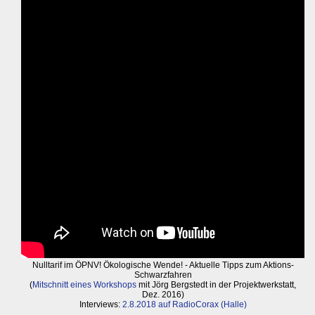
Nulltarif im ÖPNV! Ökologische Wende! - Aktuelle Tipps zum Aktions-
Schwarzfahren
(
Mitschnitt eines Workshops
mit Jörg Bergstedt in der Projektwerkstatt,
Dez. 2016)
Interviews:
2.8.2018 auf RadioCorax (Halle)