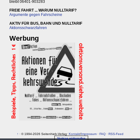
bleibt 06401-903283
FREIE FAHRT ... WARUM NULLTARIF?
Argumente gegen Fahrscheine
AKTIV FÜR BUS, BAHN UND NULLTARIF
Aktionsschwarzfahren
Werbung
↑
· © 1994-2026 Seitenhieb-Verlag·
Kontakt
/
Impressum
·
FAQ
·
RSS-Feed
Vertrag widerrufen