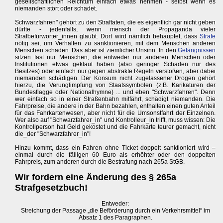
gesellschaftlichen Reichtum einfach etwas nehmen - selbst wenn es
niemanden stört oder schadet.
Schwarzfahren" gehört zu den Straftaten, die es eigentlich gar nicht geben
dürfte - jedenfalls, wenn mensch der Propaganda vieler
Strafbefürworter_innen glaubt. Dort wird nämlich behauptet, dass
Strafe
nötig sei, um Verhalten zu sanktionieren, mit dem Menschen anderen
Menschen schaden. Das aber ist ziemlicher Unsinn. In den
Gefängnissen
sitzen fast nur Menschen, die entweder nur anderen Menschen oder
Institutionen etwas geklaut haben (also geringer Schaden nur des
Besitzes) oder einfach nur gegen abstrakte Regeln verstoßen, aber dabei
niemanden schädigen. Der Konsum nicht zugelassener Drogen gehört
hierzu, die Verunglimpfung von Staatssymbolen (z.B. Karikaturen der
Bundesflagge oder Nationalhymne) ... und eben "Schwarzfahren". Denn
wer einfach so in einer Straßenbahn mitfährt, schädigt niemanden. Die
Fahrpreise, die andere in der Bahn bezahlen, enthalten einen guten Anteil
für das Fahrkartenwesen, aber nicht für die Umsonstfahrt der Einzelnen.
Wer also auf "Schwarzfahrer_in" und Kontrolleur_in trifft, muss wissen: Die
Kontrollperson hat Geld gekostet und die Fahrkarte teurer gemacht, nicht
die_der "Schwarzfahrer_in"!
Hinzu kommt, dass ein Fahren ohne Ticket doppelt sanktioniert wird –
einmal durch die fälligen 60 Euro als erhöhter oder den doppelten
Fahrpreis, zum anderen durch die Bestrafung nach 265a StGB.
Wir fordern eine Änderung des § 265a
Strafgesetzbuch!
Entweder:
Streichung der Passage „die Beförderung durch ein Verkehrsmittel“ im
Absatz 1 des Paragraphen.