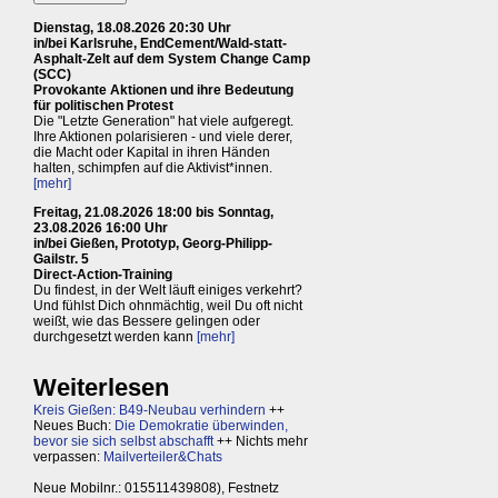
Dienstag, 18.08.2026 20:30 Uhr
in/bei Karlsruhe, EndCement/Wald-statt-
Asphalt-Zelt auf dem System Change Camp
(SCC)
Provokante Aktionen und ihre Bedeutung
für politischen Protest
Die "Letzte Generation" hat viele aufgeregt.
Ihre Aktionen polarisieren - und viele derer,
die Macht oder Kapital in ihren Händen
halten, schimpfen auf die Aktivist*innen.
[mehr]
Freitag, 21.08.2026 18:00 bis Sonntag,
23.08.2026 16:00 Uhr
in/bei Gießen, Prototyp, Georg-Philipp-
Gailstr. 5
Direct-Action-Training
Du findest, in der Welt läuft einiges verkehrt?
Und fühlst Dich ohnmächtig, weil Du oft nicht
weißt, wie das Bessere gelingen oder
durchgesetzt werden kann
[mehr]
Weiterlesen
Kreis Gießen: B49-Neubau verhindern
++
Neues Buch:
Die Demokratie überwinden,
bevor sie sich selbst abschafft
++ Nichts mehr
verpassen:
Mailverteiler&Chats
Neue Mobilnr.: 015511439808), Festnetz