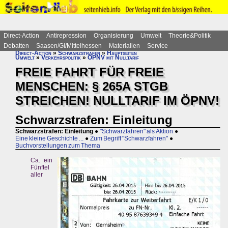
Direct-Action
Antirepression
Organisierung
Umwelt
Theorie&Politik
Debatten
Saasen/GI/Mittelhessen
Materialien
Service
Direct-Action
»
Schwarzstrafen
»
Hauptseiten
Umwelt
»
Verkehrspolitik
»
ÖPNV mit Nulltarif
FREIE FAHRT FÜR FREIE
MENSCHEN: § 265A STGB
STREICHEN! NULLTARIF IM ÖPNV!
Schwarzstrafen: Einleitung
Schwarzstrafen: Einleitung
●
"Schwarzfahren" als Aktion
●
Eine kleine Geschichte ...
●
Zum Begriff "Schwarzfahren"
●
Buchvorstellungen zum Thema
Ca. ein
Fünftel
aller