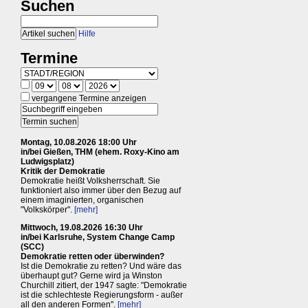
Suchen
Hilfe
Termine
vergangene Termine anzeigen
Montag, 10.08.2026 18:00 Uhr
in/bei Gießen, THM (ehem. Roxy-Kino am
Ludwigsplatz)
Kritik der Demokratie
Demokratie heißt Volksherrschaft. Sie
funktioniert also immer über den Bezug auf
einem imaginierten, organischen
"Volkskörper".
[mehr]
Mittwoch, 19.08.2026 16:30 Uhr
in/bei Karlsruhe, System Change Camp
(SCC)
Demokratie retten oder überwinden?
Ist die Demokratie zu retten? Und wäre das
überhaupt gut? Gerne wird ja Winston
Churchill zitiert, der 1947 sagte: "Demokratie
ist die schlechteste Regierungsform - außer
all den anderen Formen".
[mehr]