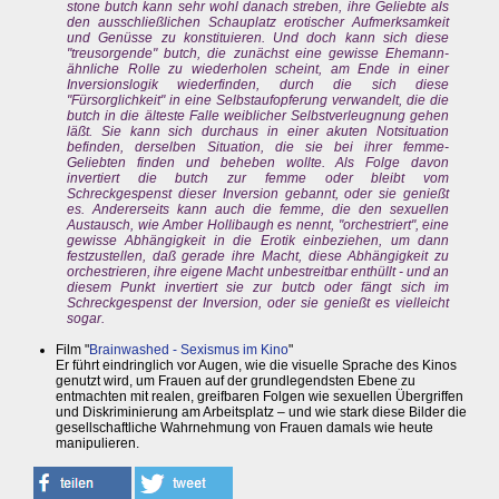
stone butch
kann sehr wohl danach streben, ihre Geliebte als
den ausschließlichen Schauplatz erotischer Aufmerksamkeit
und Genüsse zu konstituieren. Und doch kann sich diese
"treusorgende"
butch,
die
zunächst
eine gewisse Ehemann-
ähnliche Rolle zu wiederholen scheint, am Ende in einer
Inversionslogik wiederfinden, durch die sich diese
"Fürsorglichkeit" in eine Selbstaufopferung verwandelt, die die
butch
in die älteste Falle weiblicher Selbstverleugnung gehen
läßt. Sie kann sich durchaus in einer akuten Notsituation
befinden, derselben Situation, die sie bei ihrer
femme-
Geliebten finden und beheben wollte. Als Folge davon
invertiert die
butch
zur
femme oder
bleibt vom
Schreckgespenst dieser Inversion gebannt, oder sie genießt
es. Andererseits kann auch die
femme,
die den sexuellen
Austausch, wie Amber Hollibaugh es nennt, "orchestriert", eine
gewisse Abhängigkeit in die Erotik einbeziehen, um dann
festzustellen, daß gerade ihre Macht, diese Abhängigkeit zu
orchestrieren, ihre eigene Macht unbestreitbar enthüllt - und an
diesem Punkt invertiert sie zur
butcb
oder fängt sich im
Schreckgespenst der Inversion, oder sie genießt es vielleicht
sogar.
Film "
Brainwashed - Sexismus im Kino
"
Er führt eindringlich vor Augen, wie die visuelle Sprache des Kinos
genutzt wird, um Frauen auf der grundlegendsten Ebene zu
entmachten mit realen, greifbaren Folgen wie sexuellen Übergriffen
und Diskriminierung am Arbeitsplatz – und wie stark diese Bilder die
gesellschaftliche Wahrnehmung von Frauen damals wie heute
manipulieren.