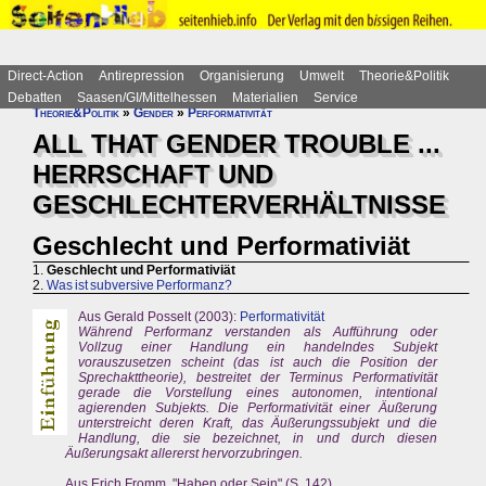
Direct-Action
Antirepression
Organisierung
Umwelt
Theorie&Politik
Debatten
Saasen/GI/Mittelhessen
Materialien
Service
Theorie&Politik
»
Gender
»
Performativität
ALL THAT GENDER TROUBLE ...
HERRSCHAFT UND
GESCHLECHTERVERHÄLTNISSE
Geschlecht und Performativiät
1.
Geschlecht und Performativiät
2.
Was ist subversive Performanz?
Aus Gerald Posselt (2003):
Performativität
Während Performanz verstanden als Aufführung oder
Vollzug einer Handlung ein handelndes Subjekt
vorauszusetzen scheint (das ist auch die Position der
Sprechakttheorie), bestreitet der Terminus Performativität
gerade die Vorstellung eines autonomen, intentional
agierenden Subjekts. Die Performativität einer Äußerung
unterstreicht deren Kraft, das Äußerungssubjekt und die
Handlung, die sie bezeichnet, in und durch diesen
Äußerungsakt allererst hervorzubringen.
Aus Erich Fromm, "Haben oder Sein" (S. 142)