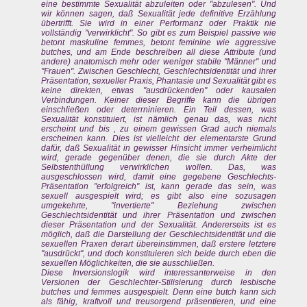
eine bestimmte Sexualität abzuleiten oder "abzulesen". Und
wir können sagen, daß Sexualität jede definitive Erzählung
übertrifft. Sie wird in einer Performanz oder Praktik nie
vollständig "verwirklicht". So gibt es zum Beispiel passive wie
betont maskuline
femmes
, betont feminine wie aggressive
butches,
und am Ende beschreiben all diese Attribute (und
andere) anatomisch mehr oder weniger stabile "Männer" und
"Frauen". Zwischen Geschlecht, Geschlechtsidentität und ihrer
Präsentation, sexueller Praxis, Phantasie und Sexualität gibt es
keine direkten, etwas "ausdrückenden" oder kausalen
Verbindungen. Keiner dieser Begriffe kann die übrigen
einschließen oder deterrninieren. Ein Teil dessen, was
Sexualität konstituiert, ist nämlich genau das, was nicht
erscheint und bis , zu einem gewissen Grad auch niemals
erscheinen
kann.
Dies ist vielleicht der elementarste Grund
dafür, daß Sexualität in gewisser Hinsicht immer verheimlicht
wird, gerade gegenüber denen, die sie durch Akte der
Selbstenthüllung verwirklichen wollen. Das, was
ausgeschlossen wird, damit eine gegebene Geschlechts-
Präsentation "erfolgreich" ist, kann gerade das sein, was
sexuell ausgespielt wird; es gibt also eine sozusagen
umgekehrte, "invertierte" Beziehung zwischen
Geschlechtsidentität und ihrer Präsentation und zwischen
dieser Präsentation und der Sexualität. Andererseits ist es
möglich, daß die Darstellung der Geschlechtsidentität und die
sexuellen Praxen derart übereinstimmen, daß erstere letztere
"ausdrückt", und doch konstituieren sich beide durch eben die
sexuellen Möglichkeiten, die sie ausschließen.
Diese Inversionslogik wird interessanterweise in den
Versionen der Geschlechter-Stilisierung durch lesbische
butches
und
femmes
ausgespielt. Denn eine
butch
kann sich
als fähig, kraftvoll und treusorgend präsentieren, und eine