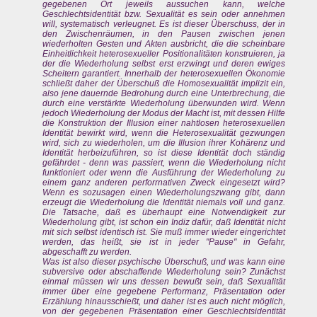
gegebenen Ort jeweils aussuchen kann, welche
Geschlechtsidentität bzw. Sexualität es sein oder annehmen
will, systematisch verleugnet. Es ist dieser Überschuss, der in
den Zwischenräumen, in den Pausen zwischen jenen
wiederholten Gesten und Akten ausbricht, die die scheinbare
Einheitlichkeit heterosexueller Positionalitäten konstruieren, ja
der die Wiederholung selbst erst erzwingt und deren ewiges
Scheitern garantiert. Innerhalb der heterosexuellen Ökonomie
schließt daher der Überschuß die Homosexualität implizit ein,
also jene dauernde Bedrohung durch eine Unterbrechung, die
durch eine verstärkte Wiederholung überwunden wird. Wenn
jedoch Wiederholung der Modus der Macht ist, mit dessen Hilfe
die Konstruktion der Illusion einer nahtlosen heterosexuellen
Identität bewirkt wird, wenn die Heterosexualität gezwungen
wird,
sich zu wiederholen,
um die Illusion ihrer Kohärenz und
Identität herbeizuführen, so ist diese Identität doch ständig
gefährdet - denn was passiert, wenn die Wiederholung nicht
funktioniert oder wenn die Ausführung der Wiederholung zu
einem ganz anderen perforrnativen Zweck eingesetzt wird?
Wenn es sozusagen einen Wiederholungszwang gibt, dann
erzeugt die Wiederholung die Identität niemals voll und ganz.
Die Tatsache, daß es überhaupt eine Notwendigkeit zur
Wiederholung gibt, ist schon ein Indiz dafür, daß Identität nicht
mit sich selbst identisch ist. Sie muß immer wieder eingerichtet
werden, das heißt, sie ist in jeder "Pause" in Gefahr,
abgeschafft zu werden.
Was ist also dieser psychische Überschuß, und was kann eine
subversive oder abschaffende Wiederholung sein? Zunächst
einmal müssen wir uns dessen bewußt sein, daß Sexualität
immer über eine gegebene Performanz, Präsentation oder
Erzählung hinausschießt, und daher ist es auch nicht möglich,
von der gegebenen Präsentation einer Geschlechtsidentität