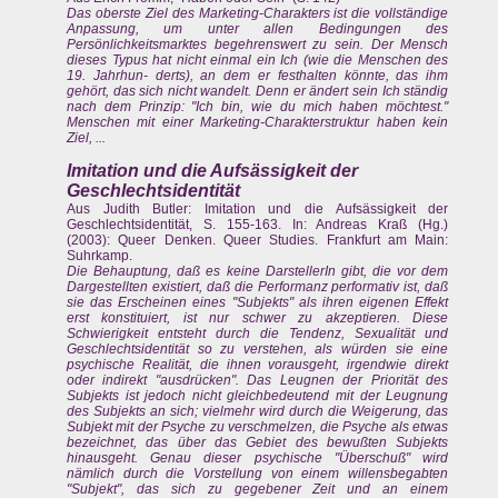
Das oberste Ziel des Marketing-Charakters ist die vollständige
Anpassung, um unter allen Bedingungen des
Persönlichkeitsmarktes begehrenswert zu sein. Der Mensch
dieses Typus hat nicht einmal ein Ich (wie die Menschen des
19. Jahrhun- derts), an dem er festhalten könnte, das ihm
gehört, das sich nicht wandelt. Denn er ändert sein Ich ständig
nach dem Prinzip: "Ich bin, wie du mich haben möchtest."
Menschen mit einer Marketing-Charakterstruktur haben kein
Ziel, ...
Imitation und die Aufsässigkeit der
Geschlechtsidentität
Aus Judith Butler: Imitation und die Aufsässigkeit der
Geschlechtsidentität, S. 155-163. In: Andreas Kraß (Hg.)
(2003): Queer Denken. Queer Studies. Frankfurt am Main:
Suhrkamp.
Die Behauptung, daß es keine DarstellerIn gibt, die vor dem
Dargestellten existiert, daß die Performanz performativ ist, daß
sie das Erscheinen eines "Subjekts" als ihren eigenen Effekt
erst konstituiert, ist nur schwer zu akzeptieren. Diese
Schwierigkeit entsteht durch die Tendenz, Sexualität und
Geschlechtsidentität so zu verstehen, als würden sie eine
psychische Realität, die ihnen vorausgeht, irgendwie direkt
oder indirekt "ausdrücken". Das Leugnen der
Priorität
des
Subjekts ist jedoch nicht gleichbedeutend mit der Leugnung
des Subjekts an sich; vielmehr wird durch die Weigerung, das
Subjekt mit der Psyche zu verschmelzen, die Psyche als etwas
bezeichnet, das über das Gebiet des bewußten Subjekts
hinausgeht. Genau dieser psychische "Überschuß" wird
nämlich durch die Vorstellung von einem willensbegabten
"Subjekt", das sich zu gegebener Zeit und an einem