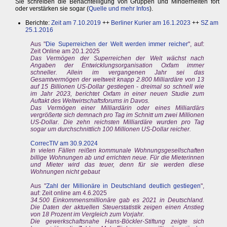
Sie schreiben die Benachteiligung von Gruppen und Minderheiten fort
oder verstärken sie sogar (
Quelle und mehr Infos
).
Berichte:
Zeit am 7.10.2019
++
Berliner Kurier am 16.1.2023
++
SZ am
25.1.2016
Aus "
Die Superreichen der Welt werden immer reicher
", auf:
Zeit Online am 20.1.2025
Das Vermögen der Superreichen der Welt wächst nach
Angaben der Entwicklungsorganisation Oxfam immer
schneller. Allein im vergangenen Jahr sei das
Gesamtvermögen der weltweit knapp 2.800 Milliardäre von 13
auf 15 Billionen US-Dollar gestiegen - dreimal so schnell wie
im Jahr 2023, berichtet Oxfam in einer neuen Studie zum
Auftakt des Weltwirtschaftsforums in Davos.
Das Vermögen einer Milliardärin oder eines Milliardärs
vergrößerte sich demnach pro Tag im Schnitt um zwei Millionen
US-Dollar. Die zehn reichsten Milliardäre wurden pro Tag
sogar um durchschnittlich 100 Millionen US-Dollar reicher.
CorrecTIV am 30.9.2024
In vielen Fällen reißen kommunale Wohnungsgesellschaften
billige Wohnungen ab und errichten neue. Für die Mieterinnen
und Mieter wird das teuer, denn für sie werden diese
Wohnungen nicht gebaut
Aus "
Zahl der Millionäre in Deutschland deutlich gestiegen
",
auf: Zeit online am 4.6.2025
34.500 Einkommensmillionäre gab es 2021 in Deutschland.
Die Daten der aktuellen Steuerstatistik zeigen einen Anstieg
von 18 Prozent im Vergleich zum Vorjahr.
Die gewerkschaftsnahe Hans-Böckler-Stiftung zeigte sich