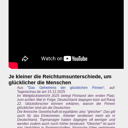
Je kleiner die Reichtumsunterschiede, um
glücklicher die Menschen
Aus "
Das Geheimnis der glücklichen Finnen
", auf:
Tagesschau.de am 15.12.2025
Im Weltglücksbericht 2025 belegt Finnland den ersten Platz,
zum achten Mal in Folge. Deutschland dagegen kam auf Rang
22. Glücksforscher können erklären, warum die Finnen
glücklicher sind als die Deutschen.
Die finnische Gesellschaft ist egalitärer, also "gleicher". Das gilt
auch für das Einkommen. Arbeiter verdienen mehr als in
Deutschland, Topmanager haben dagegen oft weniger und
werden zudem auch noch höher besteuert. "Gleicher" ist auch
das Verhältnis in Partnerschaften: Finnische Väter verbringen