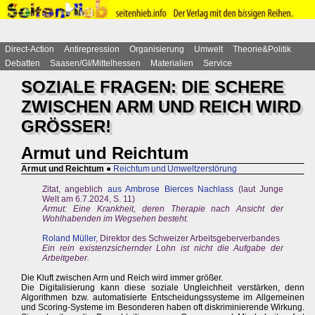
Direct-Action
Antirepression
Organisierung
Umwelt
Theorie&Politik
Debatten
Saasen/GI/Mittelhessen
Materialien
Service
SOZIALE FRAGEN: DIE SCHERE
ZWISCHEN ARM UND REICH WIRD
GRÖSSER!
Armut und Reichtum
Armut und Reichtum
●
Reichtum und Umweltzerstörung
Zitat, angeblich
aus Ambrose Bierces Nachlass
(laut Junge
Welt am 6.7.2024, S. 11)
Armut: Eine Krankheit, deren Therapie nach Ansicht der
Wohlhabenden im Wegsehen besteht.
Roland Müller
, Direktor des Schweizer Arbeitsgeberverbandes
Ein rein existenzsichernder Lohn ist nicht die Aufgabe der
Arbeitgeber.
Die Kluft zwischen Arm und Reich wird immer größer.
Die Digitalisierung kann diese soziale Ungleichheit verstärken, denn
Algorithmen bzw. automatisierte Entscheidungssysteme im Allgemeinen
und Scoring-Systeme im Besonderen haben oft diskriminierende Wirkung.