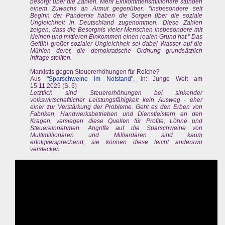
besorgt über die Zahlen. Mehr Einkommensmillionäre stünden
einem Zuwachs an Armut gegenüber. "Insbesondere seit
Beginn der Pandemie haben die Sorgen über die soziale
Ungleichheit in Deutschland zugenommen. Diese Zahlen
zeigen, dass die Besorgnis vieler Menschen insbesondere mit
kleinen und mittleren Einkommen einen realen Grund hat." Das
Gefühl großer sozialer Ungleichheit sei dabei Wasser auf die
Mühlen derer, die demokratische Ordnung grundsätzlich
infrage stellten.
Marxistis gegen Steuererhöhungen für Reiche?
Aus "
Sparschweine im Notstand
", in: Junge Welt am
15.11.2025 (S. 5)
Letztlich sind Steuererhöhungen bei sinkender
volkswirtschaftlicher Leistungsfähigkeit kein Ausweg - eher
einer zur Verstärkung der Probleme. Geht es den Erben von
Fabriken, Handwerksbetrieben und Dienstleistern an den
Kragen, versiegen diese Quellen für Profite, Löhne und
Steuereinnahmen. Angriffe auf die Sparschweine von
Multimillionären und Milliardären sind kaum
erfolgversprechend; sie können diese leicht anderswo
verstecken.