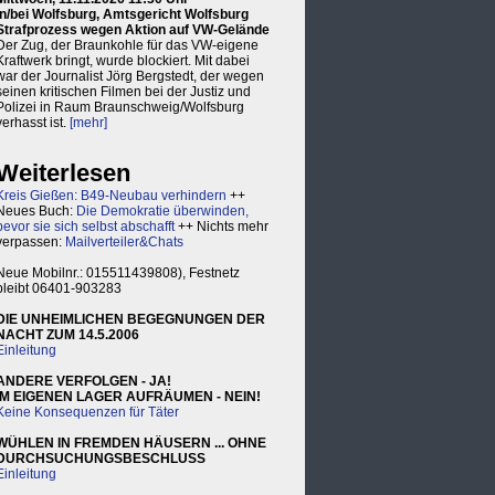
in/bei Wolfsburg, Amtsgericht Wolfsburg
Strafprozess wegen Aktion auf VW-Gelände
Der Zug, der Braunkohle für das VW-eigene
Kraftwerk bringt, wurde blockiert. Mit dabei
war der Journalist Jörg Bergstedt, der wegen
seinen kritischen Filmen bei der Justiz und
Polizei in Raum Braunschweig/Wolfsburg
verhasst ist.
[mehr]
Weiterlesen
Kreis Gießen: B49-Neubau verhindern
++
Neues Buch:
Die Demokratie überwinden,
bevor sie sich selbst abschafft
++ Nichts mehr
verpassen:
Mailverteiler&Chats
Neue Mobilnr.: 015511439808), Festnetz
bleibt 06401-903283
DIE UNHEIMLICHEN BEGEGNUNGEN DER
NACHT ZUM 14.5.2006
Einleitung
ANDERE VERFOLGEN - JA!
IM EIGENEN LAGER AUFRÄUMEN - NEIN!
Keine Konsequenzen für Täter
WÜHLEN IN FREMDEN HÄUSERN ... OHNE
DURCHSUCHUNGSBESCHLUSS
Einleitung