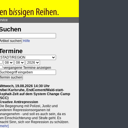
rvice
Suchen
Hilfe
Termine
vergangene Termine anzeigen
Mittwoch, 19.08.2026 14:30 Uhr
in/bei Karlsruhe, EndCement/Wald-statt-
Asphalt-Zelt auf dem System Change Camp
(SCC)
Kreative Antirepression
Die Begegnung mit Polizei, Justiz und
anderen Repressionsorganen ist
unangenehm - und soll es auch sein, da es
um Einschüchterung und Strafe geht. Es
macht Sinn, sich vor Repression zu schützen.
[mehr]