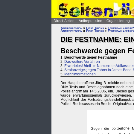
Direct-Action
Antirepression
Organisierung
Antirepression
»
Fiese Tricks
»
Federballaffäre:
Antirepression
»
Fiese Tricks
»
Federballaffäre:
DIE FESTNAHME: EI
Beschwerde gegen F
1.
Beschwerde gegen Festnahme
2.
Das weitere Verfahren
3.
Erwartetes Urteil: Im Namen des Volkes unz
4.
Strafanzeige gegen Fahrer in James Bond-
5.
Mehr Informationen
Der Hauptbetroffene Jörg B. reichte nebe
DNA-Tests und Beschlagnahmen noch eine Fo
Polizeiangriff am 14.5.2006, ein. Dieses 
wurde erwartungsgemäß zurückgewiesen. D
Möglichkeit der Fortsetzungsfeststellungsk
Polizei-Rechtsassesorin Brecht. OriginalAu