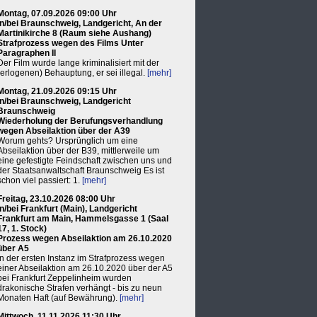
Montag, 07.09.2026 09:00 Uhr
in/bei Braunschweig, Landgericht, An der
Martinikirche 8 (Raum siehe Aushang)
Strafprozess wegen des Films Unter
Paragraphen II
Der Film wurde lange kriminalisiert mit der
(erlogenen) Behauptung, er sei illegal.
[mehr]
Montag, 21.09.2026 09:15 Uhr
in/bei Braunschweig, Landgericht
Braunschweig
Wiederholung der Berufungsverhandlung
wegen Abseilaktion über der A39
Worum gehts? Ursprünglich um eine
Abseilaktion über der B39, mittlerweile um
eine gefestigte Feindschaft zwischen uns und
der Staatsanwaltschaft Braunschweig Es ist
schon viel passiert: 1.
[mehr]
Freitag, 23.10.2026 08:00 Uhr
in/bei Frankfurt (Main), Landgericht
Frankfurt am Main, Hammelsgasse 1 (Saal
17, 1. Stock)
Prozess wegen Abseilaktion am 26.10.2020
über A5
In der ersten Instanz im Strafprozess wegen
einer Abseilaktion am 26.10.2020 über der A5
bei Frankfurt Zeppelinheim wurden
drakonische Strafen verhängt - bis zu neun
Monaten Haft (auf Bewährung).
[mehr]
Mittwoch, 11.11.2026 11:30 Uhr