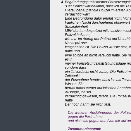
Begründungspunkt meiner Fortsetzungsfe
"Der Polizei war bekannt, dass ich als Tä
Hierzu behauptet die Polizei im ersten A
verdächtig war".
Eine Begründung dafür erfolgt nicht. Vor a
fraglichen Nacht durchgehend observiert
Spezialeinheit
MEK der Landespolizei mit massivem tec
Polizei bekannt,
wie u.a. im Antrag der Polizei auf Unter
Nacht präzise
festgehalten ist. Die Polizei wusste also
hatte und
eine solche an nicht versucht hatte. Sie 
es in
meiner Fortsetzungsfeststellungsklage ni
sondern dass
ein Tatverdacht nicht vorlag. Die Polizei 
Zeitpunkt
der Festnahme bereits, dass ich als Tatv
Wissen. Sie
beruht daher weder auf falschen Annahme
Aussage, ich sei
verdächtig gewesen, falsch. Die Polizei ha
hatte.
Dennoch nahm sie mich fest.
Die weiteren Ausführungen der Polizei
gegen die Festnahme
und nicht die gegen den (von mir auf a
Zusammenfassend: