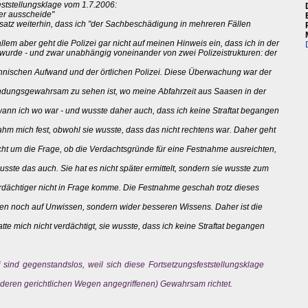
ststellungsklage vom 1.7.2006:
ter ausscheide"
bsatz weiterhin, dass ich "der Sachbeschädigung in mehreren Fällen
llem aber geht die Polizei gar nicht auf meinen Hinweis ein, dass ich in der
 wurde - und zwar unabhängig voneinander von zwei Polizeistrukturen: der
hnischen Aufwand und der örtlichen Polizei. Diese Überwachung war der
bindungsgewahrsam zu sehen ist, wo meine Abfahrzeit aus Saasen in der
, wann ich wo war - und wusste daher auch, dass ich keine Straftat begangen
nahm mich fest, obwohl sie wusste, dass das nicht rechtens war. Daher geht
cht um die Frage, ob die Verdachtsgründe für eine Festnahme ausreichten,
wusste das auch. Sie hat es nicht später ermittelt, sondern sie wusste zum
erdächtiger nicht in Frage komme. Die Festnahme geschah trotz dieses
n noch auf Unwissen, sondern wider besseren Wissens. Daher ist die
tte mich nicht verdächtigt, sie wusste, dass ich keine Straftat begangen
 sind gegenstandslos, weil sich diese Fortsetzungsfeststellungsklage
nderen gerichtlichen Wegen angegriffenen) Gewahrsam richtet.