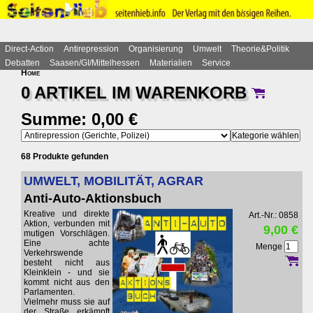
Direct-Action
Antirepression
Organisierung
Umwelt
Theorie&Politik
Debatten
Saasen/GI/Mittelhessen
Materialien
Service
Home
0 ARTIKEL IM
WARENKORB
Summe: 0,00 €
68 Produkte gefunden
UMWELT, MOBILITÄT, AGRAR
Anti-Auto-Aktionsbuch
Kreative und direkte
Art.-Nr.: 0858
Aktion, verbunden mit
9,00 €
mutigen Vorschlägen.
Eine achte
Menge
Verkehrswende
besteht nicht aus
Kleinklein - und sie
kommt nicht aus den
Parlamenten.
Vielmehr muss sie auf
der Straße erkämpft