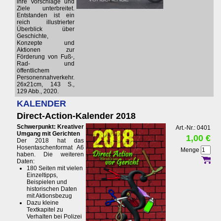
ihre Vorschläge und
Ziele unterbreitet.
Entstanden ist ein
reich illustrierter
Überblick über
Geschichte,
Konzepte und
Aktionen zur
Förderung von Fuß-,
Rad- und
öffentlichem
Personennahverkehr.
26x21cm, 143 S.,
129 Abb., 2020.
KALENDER
Direct-Action-Kalender 2018
Schwerpunkt: Kreativer
Art.-Nr.: 0401
Umgang mit Gerichten
1,00 €
Der 2018 hat das
Hosentaschenformat A6
Menge
haben. Die weiteren
Daten:
180 Seiten mit vielen
Einzeltipps,
Beispielen und
historischen Daten
mit Aktionsbezug
Dazu kleine
Textkapitel zu
Verhalten bei Polizei