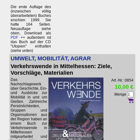
Die erste Auflage des
(inzwischen völlig
überarbeiteten) Buches
erschien 1999. Sie
hatte 164 Seiten.
Neuauflage siehe
oben, Download als
PDF
++ außerdem ist
das Buch auf der CD
"Utopien" enthalten
(siehe unten)
UMWELT, MOBILITÄT, AGRAR
Verkehrswende in Mittelhessen: Ziele,
Vorschläge, Materialien
Das
Art.-Nr.: 0854
Nachschlagewerk
10,00 €
über Geschichte, Ein-
und Ausblicke zur
Menge
Mobilität in und um
Gießen. Zahlreiche
Persönlichkeiten,
Gruppen und
Organisationen aus
der Region haben an
einem Buch zur
Verkehrswende in
Mittelhessen
mitgearbeitet und