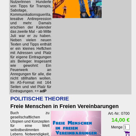
NutzerInnen Hunderte
von Tipps für Transpis,
Sabotage,
Kommunikationsguerilla,
kreative Antirepression
und mehr. Damals
erschien der Kalender
das zweite Mal - ab Mitte
Juli war er zu haben.
Neben vielen neuen
Texten und Tipps enthält
er ein kleines Heftchen
mit Adressen und Platz
für eigene Eintragungen
als Beileger. Insgesamt
wie gewohnt: Ein
Feuerwerk an
Anregungen für alle, die
nicht stillhalten wollen.
Im A5-Format mit 164
Seiten und viel Platz für
Eintragungen. ++
adP
POLITISCHE THEORIE
Freie Menschen in Freien Vereinbarungen
Buch zu
Art.-Nr.: 0700
gesellschaftlichen
14,00 €
Utopien und Konzepten
für eine Welt
Menge
selbstbestimmten
Lebens. Notwendigkeit,