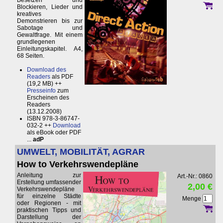
Besetzen und
Blockieren, Lieder und
kreatives
Demonstrieren bis zur
Sabotage und
Gewaltfrage. Mit einem
grundlegenen
Einleitungskapitel. A4,
68 Seiten.
Download des
Readers
als PDF
(19,2 MB) ++
Presseinfo
zum
Erscheinen des
Readers
(13.12.2008)
ISBN 978-3-86747-
032-2 ++
Download
als eBook oder PDF
...
adP
UMWELT, MOBILITÄT, AGRAR
How to Verkehrswendepläne
Anleitung zur
Art.-Nr.: 0860
Erstellung umfassender
2,00 €
Verkehrswendepläne
für einzelne Städte
Menge
oder Regionen - mit
praktischen Tipps und
Darstellung der