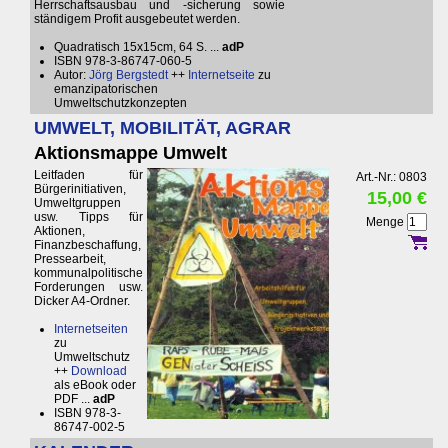
Herrschaftsausbau und -sicherung sowie
ständigem Profit ausgebeutet werden.
Quadratisch 15x15cm, 64 S. ...
adP
ISBN 978-3-86747-060-5
Autor:
Jörg Bergstedt
++
Internetseite
zu
emanzipatorischen
Umweltschutzkonzepten
UMWELT, MOBILITÄT, AGRAR
Aktionsmappe Umwelt
Leitfaden für
Art.-Nr.: 0803
Bürgerinitiativen,
15,00 €
Umweltgruppen
usw. Tipps für
Menge
Aktionen,
Finanzbeschaffung,
Pressearbeit,
kommunalpolitische
Forderungen usw.
Dicker A4-Ordner.
Internetseiten
zu
Umweltschutz
++
Download
als eBook oder
PDF ...
adP
ISBN 978-3-
86747-002-5