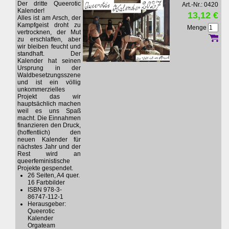
Der dritte Queerotic
Art.-Nr.: 0420
Kalender!
13,12 €
Alles ist am Arsch, der
Kampfgeist droht zu
Menge
vertrocknen, der Mut
zu erschlaffen, aber
wir bleiben feucht und
standhaft. Der
Kalender hat seinen
Ursprung in der
Waldbesetzungsszene
und ist ein völlig
unkommerzielles
Projekt das wir
hauptsächlich machen
weil es uns Spaß
macht. Die Einnahmen
finanzieren den Druck,
(hoffentlich) den
neuen Kalender für
nächstes Jahr und der
Rest wird an
queerfeministische
Projekte gespendet.
26 Seiten, A4 quer.
16 Farbbilder
ISBN 978-3-
86747-112-1
Herausgeber:
Queerotic
Kalender
Orgateam