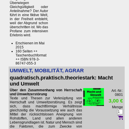
Überwiegen
Gleichgültigkeit oder
Anteilnahme? Der Autor
führt in eine fiktive Welt,
in der Freiheit entsteht,
weil der Abgrund schon
überschritten ist. Wo das
Profane zum intensiven
Erlebnis wird.
Erschienen im Mai
2015
160 Seiten ++
Taschenbuchformat
++ ISBN 978-3-
86747-055-3
UMWELT, MOBILITÄT, AGRAR
quadratisch.praktisch.theoriestark: Macht
und Umwelt
Über den Zusammenhang von Herrschaft
Art.-Nr.:
und Umweltzerstörung
0801
Texte und Thesen zur Verknüpfung von
3,00 €
Herrschaft und Umweltzerstörung. Es zeigt
sich, dass machtförmige Verhältnisse
Menge
gleichzeitig die Voraussetzung wie auch das
Mittel der rücksichtslosen Aneignung von
Rohstoffen, Land und allen anderen
Lebensgrundlagen ist. Natur und Mensch sind
die Faktoren, die zum Zwecke von