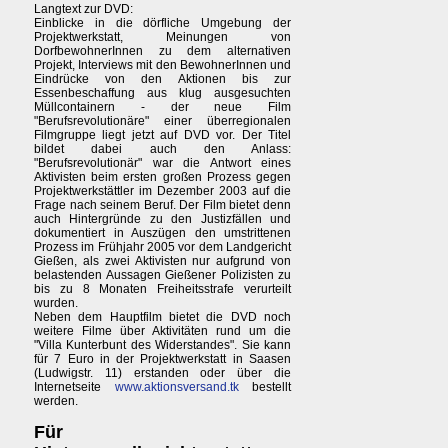
Langtext zur DVD:
Einblicke in die dörfliche Umgebung der
Projektwerkstatt, Meinungen von
DorfbewohnerInnen zu dem alternativen
Projekt, Interviews mit den BewohnerInnen und
Eindrücke von den Aktionen bis zur
Essenbeschaffung aus klug ausgesuchten
Müllcontainern - der neue Film
"Berufsrevolutionäre" einer überregionalen
Filmgruppe liegt jetzt auf DVD vor. Der Titel
bildet dabei auch den Anlass:
"Berufsrevolutionär" war die Antwort eines
Aktivisten beim ersten großen Prozess gegen
Projektwerkstättler im Dezember 2003 auf die
Frage nach seinem Beruf. Der Film bietet denn
auch Hintergründe zu den Justizfällen und
dokumentiert in Auszügen den umstrittenen
Prozess im Frühjahr 2005 vor dem Landgericht
Gießen, als zwei Aktivisten nur aufgrund von
belastenden Aussagen Gießener Polizisten zu
bis zu 8 Monaten Freiheitsstrafe verurteilt
wurden.
Neben dem Hauptfilm bietet die DVD noch
weitere Filme über Aktivitäten rund um die
"Villa Kunterbunt des Widerstandes". Sie kann
für 7 Euro in der Projektwerkstatt in Saasen
(Ludwigstr. 11) erstanden oder über die
Internetseite
www.aktionsversand.tk
bestellt
werden.
Für