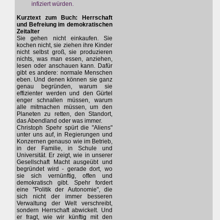
infiziert würden.
Kurztext zum Buch: Herrschaft
und Befreiung im demokratischen
Zeitalter
Sie gehen nicht einkaufen. Sie
kochen nicht, sie ziehen ihre Kinder
nicht selbst groß, sie produzieren
nichts, was man essen, anziehen,
lesen oder anschauen kann. Dafür
gibt es andere: normale Menschen
eben. Und denen können sie ganz
genau begründen, warum sie
effizienter werden und den Gürtel
enger schnallen müssen, warum
alle mitmachen müssen, um den
Planeten zu retten, den Standort,
das Abendland oder was immer.
Christoph Spehr spürt die "Aliens"
unter uns auf, in Regierungen und
Konzernen genauso wie im Betrieb,
in der Familie, in Schule und
Universität. Er zeigt, wie in unserer
Gesellschaft Macht ausgeübt und
begründet wird - gerade dort, wo
sie sich vernünftig, offen und
demokratisch gibt. Spehr fordert
eine "Politik der Autonomie", die
sich nicht der immer besseren
Verwaltung der Welt verschreibt,
sondern Herrschaft abwickelt. Und
er fragt, wie wir künftig mit den