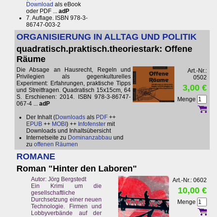
Download
als eBook
oder PDF ...
adP
7. Auflage. ISBN 978-3-
86747-003-2
ORGANISIERUNG IN ALLTAG UND POLITIK
quadratisch.praktisch.theoriestark: Offene
Räume
Die Absage an Hausrecht, Regeln und
Art.-Nr.:
Privilegien als gegenkulturelles
0502
Experiment: Erfahrungen, praktische Tipps
3,00 €
und Streitfragen. Quadratisch 15x15cm, 64
S. Erschienen: 2014. ISBN 978-3-86747-
Menge
067-4 ...
adP
Der Inhalt (
Downloads
als
PDF
++
EPUB
++
MOBI
) ++
Infofenster
mit
Downloads und Inhaltsübersicht
Internetseite zu
Dominanzabbau
und
zu
offenen Räumen
ROMANE
Roman "Hinter den Laboren"
Autor: Jörg Bergstedt
Art.-Nr.: 0602
Ein Krimi um die
10,00 €
gesellschaftliche
Durchsetzung einer neuen
Menge
Technologie. Firmen und
Lobbyverbände auf der