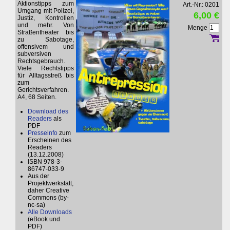
Aktionstipps zum
Art.-Nr.: 0201
Umgang mit Polizei,
6,00 €
Justiz, Kontrollen
und mehr. Von
Menge
Straßentheater bis
zu Sabotage,
offensivem und
subversiven
Rechtsgebrauch.
Viele Rechtstipps
für Alltagsstreß bis
zum
Gerichtsverfahren.
A4, 68 Seiten.
Download des
Readers
als
PDF
Presseinfo
zum
Erscheinen des
Readers
(13.12.2008)
ISBN 978-3-
86747-033-9
Aus der
Projektwerkstatt,
daher Creative
Commons (by-
nc-sa)
Alle Downloads
(eBook und
PDF)