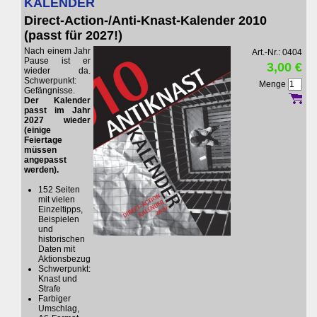
KALENDER
Direct-Action-/Anti-Knast-Kalender 2010
(passt für 2027!)
Nach einem Jahr
Art.-Nr.: 0404
Pause ist er
3,00 €
wieder da.
Schwerpunkt:
Menge
Gefängnisse.
Der Kalender
passt im Jahr
2027 wieder
(einige
Feiertage
müssen
angepasst
werden).
152 Seiten
mit vielen
Einzeltipps,
Beispielen
und
historischen
Daten mit
Aktionsbezug
Schwerpunkt:
Knast und
Strafe
Farbiger
Umschlag,