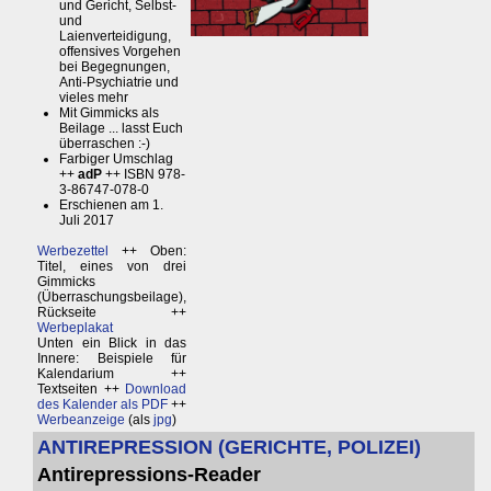
und Gericht, Selbst-
und
Laienverteidigung,
offensives Vorgehen
bei Begegnungen,
Anti-Psychiatrie und
vieles mehr
Mit Gimmicks als
Beilage ... lasst Euch
überraschen :-)
Farbiger Umschlag
++
adP
++ ISBN 978-
3-86747-078-0
Erschienen am 1.
Juli 2017
Werbezettel
++ Oben:
Titel, eines von drei
Gimmicks
(Überraschungsbeilage),
Rückseite ++
Werbeplakat
Unten ein Blick in das
Innere: Beispiele für
Kalendarium ++
Textseiten ++
Download
des Kalender als PDF
++
Werbeanzeige
(als
jpg
)
ANTIREPRESSION (GERICHTE, POLIZEI)
Antirepressions-Reader