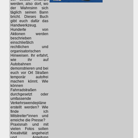
werden, also dort, wo
der Wahnsinn sich
täglich seinen Bann
bricht. Dieses Buch
gibt euch dafür das
Handwerkzeug.
Hunderte von
Aktionen werden
beschrieben
einschließlich
rechtlichen und
organisatorischen
Hinweisen. Ihr erfahrt,
wie ihr auf
Autobahnen
demonstrieren und bei
euch vor Ort Straßen
temporär autofrei
machen könnt. Wie
können
Fahrradstraßen
durchgesetzt oder
umfassende
Verkehrswendepläne
erstellt werden? Wie
finde ich
Mitstreiter*innen und
erreiche die Presse?
Praxisnah und mit
vielen Fotos sollen
Kreativität angeheizt
und Anleitung