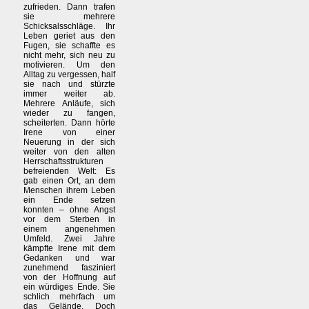
zufrieden. Dann trafen
sie mehrere
Schicksalsschläge. Ihr
Leben geriet aus den
Fugen, sie schaffte es
nicht mehr, sich neu zu
motivieren. Um den
Alltag zu vergessen, half
sie nach und stürzte
immer weiter ab.
Mehrere Anläufe, sich
wieder zu fangen,
scheiterten. Dann hörte
Irene von einer
Neuerung in der sich
weiter von den alten
Herrschaftsstrukturen
befreienden Welt: Es
gab einen Ort, an dem
Menschen ihrem Leben
ein Ende setzen
konnten – ohne Angst
vor dem Sterben in
einem angenehmen
Umfeld. Zwei Jahre
kämpfte Irene mit dem
Gedanken und war
zunehmend fasziniert
von der Hoffnung auf
ein würdiges Ende. Sie
schlich mehrfach um
das Gelände. Doch