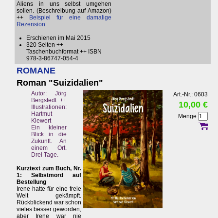
Aliens in uns selbst umgehen
sollen. (Beschreibung auf Amazon)
++
Beispiel für eine damalige
Rezension
Erschienen im Mai 2015
320 Seiten ++
Taschenbuchformat ++ ISBN
978-3-86747-054-4
ROMANE
Roman "Suizidalien"
Autor: Jörg
Art.-Nr.: 0603
Bergstedt ++
10,00 €
Illustrationen:
Hartmut
Menge
Kiewert
Ein kleiner
Blick in die
Zukunft. An
einem Ort.
Drei Tage.
Kurztext zum Buch, Nr.
1: Selbstmord auf
Bestellung
Irene hatte für eine freie
Welt gekämpft.
Rückblickend war schon
vieles besser geworden,
aber Irene war nie