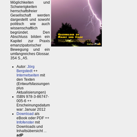
Möglichkeiten und
Schwierigkeiten
herrschaftsfreier
Gesellschaft werden
dargestellt und sowohl
politisch wie auch
wissenschaftlich
begründet. Den
Abschluss bilden ein
Kapitel zur Praxis
emanzipatorischer
Bewegung und ein
umfangreiches Glossar.
354 S., A5.
Autor:
Jörg
Bergstedt
++
Internetseiten
mit
den Texten
(Entwurfsfassungen
plus
Aktualisierungen)
ISBN 978-3-86747-
005-6 ++
Erscheinungsdatum
war: Januar 2012
Download
als
eBook oder PDF ++
Infofenster
mit
Downloads und
Inhaltsübersicht ...
adP