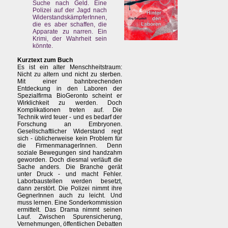
Suche nach Geld. Eine
Polizei auf der Jagd nach
WiderstandskämpferInnen,
die es aber schaffen, die
Apparate zu narren. Ein
Krimi, der Wahrheit sein
könnte.
Kurztext zum Buch
Es ist ein alter Menschheitstraum:
Nicht zu altern und nicht zu sterben.
Mit einer bahnbrechenden
Entdeckung in den Laboren der
Spezialfirma BioGeronto scheint er
Wirklichkeit zu werden. Doch
Komplikationen treten auf. Die
Technik wird teuer - und es bedarf der
Forschung an Embryonen.
Gesellschaftlicher Widerstand regt
sich - üblicherweise kein Problem für
die FirmenmanagerInnen. Denn
soziale Bewegungen sind handzahm
geworden. Doch diesmal verläuft die
Sache anders. Die Branche gerät
unter Druck - und macht Fehler.
Laborbaustellen werden besetzt,
dann zerstört. Die Polizei nimmt ihre
GegnerInnen auch zu leicht. Und
muss lernen. Eine Sonderkommission
ermittelt. Das Drama nimmt seinen
Lauf. Zwischen Spurensicherung,
Vernehmungen, öffentlichen Debatten