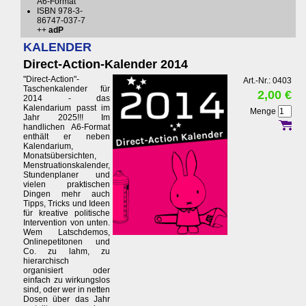
A6-Format
ISBN 978-3-
86747-037-7
++
adP
KALENDER
Direct-Action-Kalender 2014
"Direct-Action"-
Art.-Nr.: 0403
Taschenkalender für
2,00 €
2014 - das
Kalendarium passt im
Menge
Jahr 2025!!! Im
handlichen A6-Format
enthält er neben
Kalendarium,
Monatsübersichten,
Menstruationskalender,
Stundenplaner und
vielen praktischen
Dingen mehr auch
Tipps, Tricks und Ideen
für kreative politische
Intervention von unten.
Wem Latschdemos,
Onlinepetitonen und
Co. zu lahm, zu
hierarchisch
organisiert oder
einfach zu wirkungslos
sind, oder wer in netten
Dosen über das Jahr