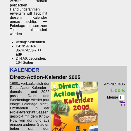
verteilt seinen
politischen
Handlungsrahmen
erweitern will liegt mit
diesem Kalender
genau richtig. ++
Feiertage müssen zum
Teil aktualisiert
werden.
Verlag: Seitenhieb
ISBN: 978-3-
86747-053-7 ++
adP
DIN A6, gebunden,
164 Seiten
KALENDER
Direct-Action-Kalender 2005
1600x verkaufte sich der
Art.-Nr.: 0406
Direct-Action-Kalender
1,00 €
damals - und 2022
passen Daten und
Menge
Wochentage wieder (nur
einige Feiertage nicht).
Entstanden in der
Projektwerkstatt Saasen,
gespickt mit dem Know-
How von dort und aus
einigen anderen Städten
boten sich den