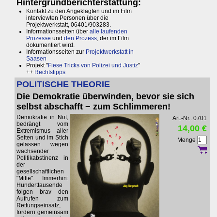
Hintergrundberichterstattung:
Kontakt zu den Angeklagten und im Film
interviewten Personen über die
Projektwerkstatt, 06401/903283.
Informationsseiten über
alle laufenden
Prozesse
und
den Prozess
, der im Film
dokumentiert wird.
Informationsseiten zur
Projektwerkstatt in
Saasen
Projekt "
Fiese Tricks von Polizei und Justiz
"
++
Rechtstipps
POLITISCHE THEORIE
Die Demokratie überwinden, bevor sie sich
selbst abschafft − zum Schlimmeren!
Demokratie in Not,
Art.-Nr.: 0701
bedrängt vom
14,00 €
Extremismus aller
Seiten und im Stich
Menge
gelassen wegen
wachsender
Politikabstinenz in
der
gesellschaftlichen
"Mitte". Immerhin:
Hunderttausende
folgen brav den
Aufrufen zum
Rettungseinsatz,
fordern gemeinsam