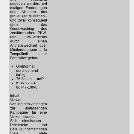
gegeben werden, mit
mutigen Forderungen
und Aktionen das
große Rad zu drehen -
und zwar konsequent
ohne das
Greenwashing des
zerstörerischen PKW-
und LKW-Verkehrs
durch einen
Antriebswechsel oder
Miniforderungen a la
Tempolimit oder
Fahrradwegebau.
Großformat,
durchgehend
farbig
76 Seiten ---
adP
ISBN 978-3-
86747-100-8
Inhalt:
Vorwort
Von kleinen Anfängen
zur umfassenden
Kampagne für eine
Verkehrswende
Sich einmischen -
Recherche- und
Beteiligungsmethoden
Viele, viele