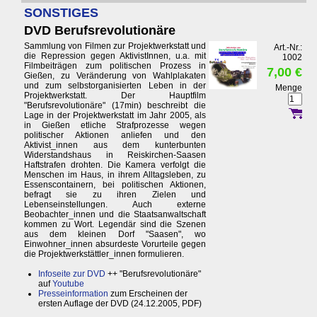
SONSTIGES
DVD Berufsrevolutionäre
Sammlung von Filmen zur Projektwerkstatt und
Art.-Nr.:
die Repression gegen AktivistInnen, u.a. mit
1002
Filmbeiträgen zum politischen Prozess in
7,00 €
Gießen, zu Veränderung von Wahlplakaten
und zum selbstorganisierten Leben in der
Menge
Projektwerkstatt. Der Hauptfilm
"Berufsrevolutionäre" (17min) beschreibt die
Lage in der Projektwerkstatt im Jahr 2005, als
in Gießen etliche Strafprozesse wegen
politischer Aktionen anliefen und den
Aktivist_innen aus dem kunterbunten
Widerstandshaus in Reiskirchen-Saasen
Haftstrafen drohten. Die Kamera verfolgt die
Menschen im Haus, in ihrem Alltagsleben, zu
Essenscontainern, bei politischen Aktionen,
befragt sie zu ihren Zielen und
Lebenseinstellungen. Auch externe
Beobachter_innen und die Staatsanwaltschaft
kommen zu Wort. Legendär sind die Szenen
aus dem kleinen Dorf "Saasen", wo
Einwohner_innen absurdeste Vorurteile gegen
die Projektwerkstättler_innen formulieren.
Infoseite zur DVD
++ "Berufsrevolutionäre"
auf
Youtube
Presseinformation
zum Erscheinen der
ersten Auflage der DVD (24.12.2005, PDF)