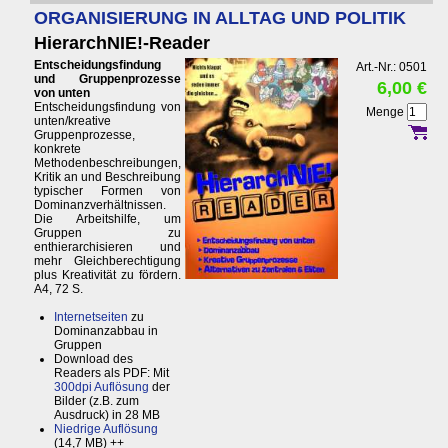
ORGANISIERUNG IN ALLTAG UND POLITIK
HierarchNIE!-Reader
Entscheidungsfindung
Art.-Nr.: 0501
und Gruppenprozesse
6,00 €
von unten
Entscheidungsfindung von
Menge
unten/kreative
Gruppenprozesse,
konkrete
Methodenbeschreibungen,
Kritik an und Beschreibung
typischer Formen von
Dominanzverhältnissen.
Die Arbeitshilfe, um
Gruppen zu
enthierarchisieren und
mehr Gleichberechtigung
plus Kreativität zu fördern.
A4, 72 S.
Internetseiten
zu
Dominanzabbau in
Gruppen
Download des
Readers als PDF: Mit
300dpi Auflösung
der
Bilder (z.B. zum
Ausdruck) in 28 MB
Niedrige Auflösung
(14,7 MB) ++