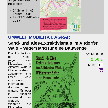
Vorgehensweise an
Beispielen.
24 Seiten im A5-
Format ...
adP
ISBN 978-3-86747-
104-6
UMWELT, MOBILITÄT, AGRAR
Sand- und Kies-Extraktivismus im Altdorfer
Wald – Widerstand für eine Bauwende
Das Büchle fasst
Art.-Nr.: 0869
den Kampf
2,50 €
gegen den
Kiesabbau in
Menge
Altdorfer Wald in
Oberschwaben
zusammen und
liefert viele
spannende
Informationen,
die nur darauf
warten, für oder
in Aktionen
verwendet zu
werden.
Während die
Klimakrise