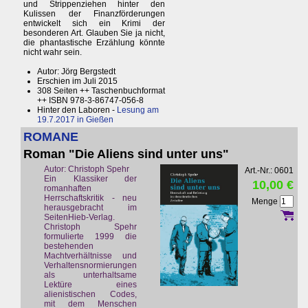
und Strippenziehen hinter den
Kulissen der Finanzförderungen
entwickelt sich ein Krimi der
besonderen Art. Glauben Sie ja nicht,
die phantastische Erzählung könnte
nicht wahr sein.
Autor: Jörg Bergstedt
Erschien im Juli 2015
308 Seiten ++ Taschenbuchformat
++ ISBN 978-3-86747-056-8
Hinter den Laboren -
Lesung am
19.7.2017 in Gießen
ROMANE
Roman "Die Aliens sind unter uns"
Autor: Christoph Spehr
Art.-Nr.: 0601
Ein Klassiker der
10,00 €
romanhaften
Herrschaftskritik - neu
Menge
herausgebracht im
SeitenHieb-Verlag.
Christoph Spehr
formulierte 1999 die
bestehenden
Machtverhältnisse und
Verhaltensnormierungen
als unterhaltsame
Lektüre eines
alienistischen Codes,
mit dem Menschen