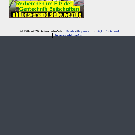
↑
· © 1994-2026 Seitenhieb-Verlag·
Kontakt
/
Impressum
·
FAQ
·
RSS-Feed
Vertrag widerrufen