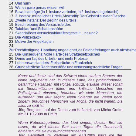
14.
Und nun?
15.
Wer es ganz genau wissen will
16.
Beweisanträge (in 1. Instanz verboten, in 2. Instanz eingebracht)
17.
2. Instanz, mündliches Urteil (Abschrift): Der Geist ist aus der Flasche!
18.
Zweite Instanz: Der Beginn des Urteils
19.
Beschreibung des Versuchsfeldes
20.
Tatablauf und Schadenshöhe
21.
Skandalöser Versuchsablauf festgestellt ... na und?
22.
Die Polizeitaktik
23.
Motive der Angeklagten
24.
Zur Rechtfertigung: Handlung ungeeignet, da Feldbefreiungen auch nichts (m
25.
Die Konsequenz: Volle Härte des Strafgesetzbuches
26.
Demo am Tag des Urteils - und mehr Proteste
27.
Lohnenswert anders: Freisprüche in Frankreich
28.
Grundsätzliche Rechtsverstöße und verfassungsrechtliche Fragen
Knast und Justiz sind das Schwert eines starken Staates, der
keine Argumente hat. In diesem Land, das profitbringende,
gefährliche Pflanzen mit Polizei schützt, eiskalte Wissenschaft
mit Steuermillionen füttert und kritische Menschen per
Polizeigewalt einsperrt, brauchen wir viele Menschen, die
aufstehen und laut sagen: Nein! Solange die Vielen noch
zögern, braucht es Menschen wie Micha, die nicht warten, bis
alles zu spät ist.
Jörg Bergstedt, auf der Demo zum Haftantritt von Micha Grolm
am 31.10.2009 in Erfurt
Wenn RobenträgerInnen das Lied singen, dessen Brot sie
essen, da wird dieses Brot eines Tages die Gentechnik
enthalten, die sie mit durchgesetzt haben.
Jörg Bergstedt im Plädoyer am 9.10.2009 (kurz vor der