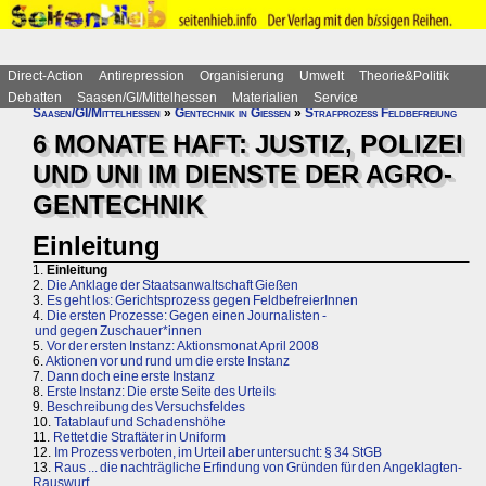
Direct-Action
Antirepression
Organisierung
Umwelt
Theorie&Politik
Debatten
Saasen/GI/Mittelhessen
Materialien
Service
Saasen/GI/Mittelhessen
»
Gentechnik in Gießen
»
Strafprozess Feldbefreiung
6 MONATE HAFT: JUSTIZ, POLIZEI
UND UNI IM DIENSTE DER AGRO-
GENTECHNIK
Einleitung
1.
Einleitung
2.
Die Anklage der Staatsanwaltschaft Gießen
3.
Es geht los: Gerichtsprozess gegen FeldbefreierInnen
4.
Die ersten Prozesse: Gegen einen Journalisten -
und gegen Zuschauer*innen
5.
Vor der ersten Instanz: Aktionsmonat April 2008
6.
Aktionen vor und rund um die erste Instanz
7.
Dann doch eine erste Instanz
8.
Erste Instanz: Die erste Seite des Urteils
9.
Beschreibung des Versuchsfeldes
10.
Tatablauf und Schadenshöhe
11.
Rettet die Straftäter in Uniform
12.
Im Prozess verboten, im Urteil aber untersucht: § 34 StGB
13.
Raus ... die nachträgliche Erfindung von Gründen für den Angeklagten-
Rauswurf