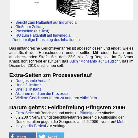
Bericht zum Haftantritt auf Indymedia
Gießener Zeitung
Presseinfo
(als
Text
)
HU zum Haftantritt auf Indymedia
Der damalige Knastblog des Inhaftierten
Das umfangreiche Gerichtsverfahren ist abgeschlossen und endet, wie es
aus Sicht der Herrschenden enden sollte: Mit einer harten und
abschreckenden Strafe. Seit dem 23.9. sitzt Jörg Bergstedt im Gießener
Knast, dort schreibt er zur Zeit das
Buch "Monsanto auf Deutsch"
, das im
Dezember 2010 erscheinen soll.
Extra-Seiten zm Prozessverlauf
Der gesamte Verlauf
Urteil 2. Instanz
Urteil 1. Instanz
Aktionen rund um die Prozesse
Weitere Gerichtsverfahren zu anderen Aktivitäten
Darum geht's: Feldbefreiung Pfingsten 2006
Extra-Seite
mit Berichten und mehr ++
Bildfolge
der Attacke
5.2.2007: Verwaltungsgerichtsverfahren gegen die Auflösung der
Demonstration gegen die Gengerste am 2.6.2006 - verloren!
Mehr ...
Indymedia-Bericht
zur Anklage