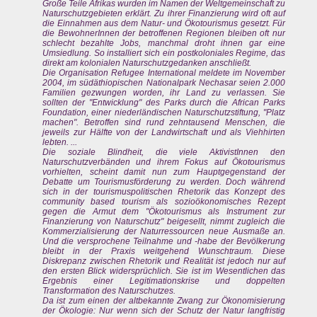
Große Teile Afrikas wurden im Namen der Weltgemeinschaft zu
Naturschutzgebieten erklärt. Zu ihrer Finanzierung wird oft auf
die Einnahmen aus dem Natur- und Ökotourismus gesetzt. Für
die BewohnerInnen der betroffenen Regionen bleiben oft nur
schlecht bezahlte Jobs, manchmal droht ihnen gar eine
Umsiedlung. So installiert sich ein postkoloniales Regime, das
direkt am kolonialen Naturschutzgedanken anschließt.
Die Organisation Refugee International meldete im November
2004, im südäthiopischen Nationalpark Nechasar seien 2.000
Familien gezwungen worden, ihr Land zu verlassen. Sie
sollten der "Entwicklung" des Parks durch die African Parks
Foundation, einer niederländischen Naturschutzstiftung, "Platz
machen". Betroffen sind rund zehntausend Menschen, die
jeweils zur Hälfte von der Landwirtschaft und als Viehhirten
lebten. ...
Die soziale Blindheit, die viele AktivistInnen den
Naturschutzverbänden und ihrem Fokus auf Ökotourismus
vorhielten, scheint damit nun zum Hauptgegenstand der
Debatte um Tourismusförderung zu werden. Doch während
sich in der tourismuspolitischen Rhetorik das Konzept des
community based tourism als sozioökonomisches Rezept
gegen die Armut dem "Ökotourismus als Instrument zur
Finanzierung von Naturschutz" beigesellt, nimmt zugleich die
Kommerzialisierung der Naturressourcen neue Ausmaße an.
Und die versprochene Teilnahme und -habe der Bevölkerung
bleibt in der Praxis weitgehend Wunschtraum. Diese
Diskrepanz zwischen Rhetorik und Realität ist jedoch nur auf
den ersten Blick widersprüchlich. Sie ist im Wesentlichen das
Ergebnis einer Legitimationskrise und doppelten
Transformation des Naturschutzes.
Da ist zum einen der altbekannte Zwang zur Ökonomisierung
der Ökologie: Nur wenn sich der Schutz der Natur langfristig