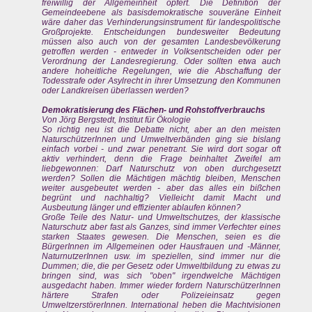
freiwillig der Allgemeinheit opfert. Die Definition der
Gemeindeebene als basisdemokratische souveräne Einheit
wäre daher das Verhinderungsinstrument für landespolitische
Großprojekte. Entscheidungen bundesweiter Bedeutung
müssen also auch von der gesamten Landesbevölkerung
getroffen werden - entweder in Volksentscheiden oder per
Verordnung der Landesregierung. Oder sollten etwa auch
andere hoheitliche Regelungen, wie die Abschaffung der
Todesstrafe oder Asylrecht in ihrer Umsetzung den Kommunen
oder Landkreisen überlassen werden?
Demokratisierung des Flächen- und Rohstoffverbrauchs
Von Jörg Bergstedt, Institut für Ökologie
So richtig neu ist die Debatte nicht, aber an den meisten
NaturschützerInnen und Umweltverbänden ging sie bislang
einfach vorbei - und zwar penetrant. Sie wird dort sogar oft
aktiv verhindert, denn die Frage beinhaltet Zweifel am
liebgewonnen: Darf Naturschutz von oben durchgesetzt
werden? Sollen die Mächtigen mächtig bleiben, Menschen
weiter ausgebeutet werden - aber das alles ein bißchen
begrünt und nachhaltig? Vielleicht damit Macht und
Ausbeutung länger und effizienter ablaufen können?
Große Teile des Natur- und Umweltschutzes, der klassische
Naturschutz aber fast als Ganzes, sind immer Verfechter eines
starken Staates gewesen. Die Menschen, seien es die
BürgerInnen im Allgemeinen oder Hausfrauen und -Männer,
NaturnutzerInnen usw. im speziellen, sind immer nur die
Dummen; die, die per Gesetz oder Umweltbildung zu etwas zu
bringen sind, was sich "oben" irgendwelche Mächtigen
ausgedacht haben. Immer wieder fordern NaturschützerInnen
härtere Strafen oder Polizeieinsatz gegen
UmweltzerstörerInnen. International heben die Machtvisionen