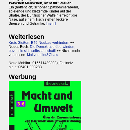
zwischen Menschen, nicht für Straßen!
Ein (hoffentlich) schöner Spätsommerabend,
spielende und kletternde Kinder auf der
Straße, der Duft frischer Waffeln erreicht die
Nase, auf einem Tisch stehen leckere
Speisen und Getränke.
[mehr]
Weiterlesen
Kreis Gießen: B49-Neubau verhindern
++
Neues Buch:
Die Demokratie überwinden,
bevor sie sich selbst abschafft
++ Nichts mehr
verpassen:
Mailverteiler&Chats
Neue Mobilnr.: 015511439808), Festnetz
bleibt 06401-903283
Werbung