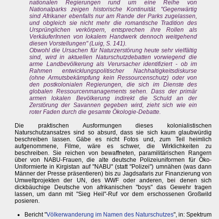
nationalen Regierungen rund um eine Reihe von
Nationalparks zeigen historische Kontinuität. "Gegenwärtig
sind Afrikaner ebenfalls nur am Rande der Parks zugelassen,
und obgleich sie nicht mehr die romantische Tradition des
Ursprünglichen verkörpern, entsprechen ihre Rollen als
VerkäuferInnen von lokalem Handwerk dennoch weitgehend
diesen Vorstellungen" (Luig, S. 141).
Obwohl die Ursachen für Naturzerstörung heute sehr vielfältig
sind, wird in aktuellen Naturschutzdebatten vorwiegend die
arme Landbevölkerung als Verursacher identifiziert - ob im
Rahmen entwicklungspolitischer Nachhaltigkeitsdiskurse
(ohne Armutsbekämpfung kein Ressourcenschutz) oder von
den postkolonialen Regierungen, die sich im Dienste des
globalen Ressourcenmanagements sehen. Dass der primär
armen lokalen Bevölkerung indirekt die Schuld an der
Zerstörung der Savannen gegeben wird, zieht sich wie ein
roter Faden durch die gesamte Ökologie-Debatte.
Die praktischen Ausformungen dieses kolonialistischen
Naturschutzansatzes sind so absurd, dass sie sich kaum glaubwürdig
beschreiben lassen. Gäbe es nicht Fotos und, zum Teil heimlich
aufgenommene, Filme, wäre es schwer, die Wirklichkeiten zu
beschreiben. Sie reichen von bewaffneten, paramilitärischen Rangern
über von NABU-Frauen, die alte deutsche Polizeiuniformen für Öko-
Uniformierte in Kirgistan auf "NABU" (statt "Polizei") umnähen (was dann
Männer der Presse präsentieren) bis zu Jagdsafaris zur Finanzierung von
Umweltprojekten der UN, des WWF oder anderen, bei denen sich
dickbäuchige Deutsche von afrikanischen "boys" das Gewehr tragen
lassen, um dann mit "Sieg Heil"-Ruf vor dem erschossenen Großwild
posieren.
Bericht "
Völkerwanderung im Namen des Naturschutzes
", in: Spektrum