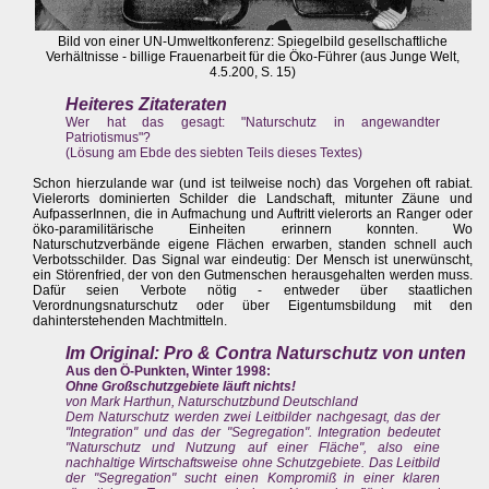
Bild von einer UN-Umweltkonferenz: Spiegelbild gesellschaftliche
Verhältnisse - billige Frauenarbeit für die Öko-Führer (aus Junge Welt,
4.5.200, S. 15)
Heiteres Zitateraten
Wer hat das gesagt: "Naturschutz in angewandter
Patriotismus"?
(Lösung am Ebde des siebten Teils dieses Textes)
Schon hierzulande war (und ist teilweise noch) das Vorgehen oft rabiat.
Vielerorts dominierten Schilder die Landschaft, mitunter Zäune und
AufpasserInnen, die in Aufmachung und Auftritt vielerorts an Ranger oder
öko-paramilitärische Einheiten erinnern konnten. Wo
Naturschutzverbände eigene Flächen erwarben, standen schnell auch
Verbotsschilder. Das Signal war eindeutig: Der Mensch ist unerwünscht,
ein Störenfried, der von den Gutmenschen herausgehalten werden muss.
Dafür seien Verbote nötig - entweder über staatlichen
Verordnungsnaturschutz oder über Eigentumsbildung mit den
dahinterstehenden Machtmitteln.
Im Original: Pro & Contra Naturschutz von unten
Aus den Ö-Punkten, Winter 1998:
Ohne Großschutzgebiete läuft nichts!
von Mark Harthun, Naturschutzbund Deutschland
Dem Naturschutz werden zwei Leitbilder nachgesagt, das der
"Integration" und das der "Segregation". Integration bedeutet
"Naturschutz und Nutzung auf einer Fläche", also eine
nachhaltige Wirtschaftsweise ohne Schutzgebiete. Das Leitbild
der "Segregation" sucht einen Kompromiß in einer klaren