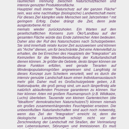
räumlichen Trennung zwischen Naturschutzflächen und
intensiv genutzter Produktionsfläche.
Hauptziel muß immer "Naturschutz auf der ganzen Fläche"
sein, was eine nachhaltige (biologische) Landwirtschaft meint.
Für dieses Ziel kämpfen viele Menschen seit Jahrzehnten ² mit
geringem Erfolg. Dabei drängt die Zeit, denn jede
ausgestorbene Art ist
niemals wieder zurückzuholen. Ein Warten auf den
gesellschaftlichen Konsens zum Öko³Landbau auf der
gesamten Fläche würde das Ende zahlreicher Arten bedeuten.
Daher also der Ruf des Naturschutzes nach Schutzgebieten.
Sie sind innerhalb relativ kurzer Zeit auszuweisen und können
als "Arche" dienen, um für beschränkte Zeit eine Artenvielfalt zu
erhalten, die bei Erreichen des Hauptziels der "Integration" als
Keimzellen für die Wiederbesiedlung der Kulturlandschaft
dienen können. Je größer die Gebiete, desto länger können sie
diese Funktion erfüllen, weil gerade Tierarten auf
Mindestpopulationsgrößen angewiesen sind. Langfristig ist
dieses Konzept zum Scheitern verurteilt, weil es durch die
intensiv genutzte Landschaft kaum einen Individuenaustausch
mehr gibt. Daher muß es Großschutzgebiete geben, z.B.
Nationalparke, die groß genug sind, um auch längerfirstig alle
natürlich ablaufenden Prozesse garantieren zu können. Nur
hier können Arten mit großem Raumanspruch (z.B. Wildkatze,
Luchs) überleben. Tausende von kleinen Gartenteichen (die
"Idealform" demokratischen Naturschutzes?) können niemals
ein großes zusammenhängendes Feuchtgebiet ersetzen. Die
unbeeinflußten Naturlandschaften sind auch noch notwendig,
wenn das Ziel der "Integration" erreicht ist, denn die
ökologische Landwirtschaft schützt nicht vor der
Zerschneidung der Landschaft mit Straßen, der Verinselung
von Lebensräumen, Störungen und Immissionen. Es muß