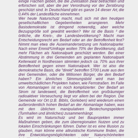
einige Flächen geben, die die Zivilisation zwar betrachten und
erforschen soll, aber die per Verordnung vor der Zerstörung
geschützt sind. In Deutschland gibt es ganze 14 dieser Art, die
0,44% der Landesfläche einnehmen.
Wer heute Naturschutz macht, muß sich mit den heutigen
gesellschaftlichen Gegebenheiten arrangieren. Mehr
Basisdemokratie ist dringend notwendig, aber welche
Bezugsgröße soll gewählt werden? Wer ist die Basis ² die
örtliche, die Kreis-, die Landesbevölkerung? Macht man
Entscheidungsrecht am Bedarf oder an der Betroffenheit fest?
Nimmt man etwa die Auseinandersetzung um Nationalparke:
Nach einer Emnid³Umfrage wollen 70% der Bevölkerung, daß
mehr Flächen als Nationalpark geschützt werden. Bei einer
Abstimmung in drei Gemeinden am geplanten Nationalpark
Kellerwald in Nordhessen stimmten jedoch ca. 70% aus ihrer
Betroffenheit gegen einen Nationalpark. Wer ist also die
demokratische Basis, die "direkt" betroffen 5700 Leute aus den
drei Gemeinden, oder die Millionen Bürger, die den Bedarf
haben? Ein ähnliches Stimmungsbild wird man bei
umweltschädlichen Projekten haben, wie Fernstraßen. Im Falle
von Atomanlagen ist es noch komplizierter. Der Bedarf an
Strom ist landesweit, die Betroffenheit von großräumiger
radioaktiver Verseuchung liegt vor allem bei der Region. Die
Gemeinde vor Ort (z.B. Biblis, Gorleben) wird wiederum einen
außerordentlich hohen Bedarf an der Atomanlage haben, was
mit den üblichen manipulativen Bestechungsgeldern
(Turnhallen und ähnliches) zusammenhängt.
Es wird im Naturschutz und bei Bauprojekten immer
Maßnahmen geben, die zum überregionalen Nutzen und zu
lokalen Einschränkungen führen. Daher ist es eine Illusion zu
glauben, man könne eine altruistische Kommune finden, die
ihre Entwicklungsmöglichkeiten oder Naturschönheiten