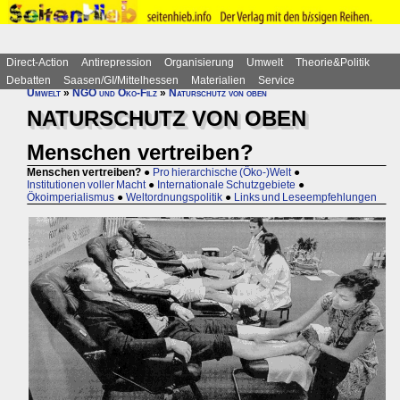
Direct-Action
Antirepression
Organisierung
Umwelt
Theorie&Politik
Debatten
Saasen/GI/Mittelhessen
Materialien
Service
Umwelt
»
NGO und Öko-Filz
»
Naturschutz von oben
NATURSCHUTZ VON OBEN
Menschen vertreiben?
Menschen vertreiben?
●
Pro hierarchische (Öko-)Welt
●
Institutionen voller Macht
●
Internationale Schutzgebiete
●
Ökoimperialismus
●
Weltordnungspolitik
●
Links und Leseempfehlungen