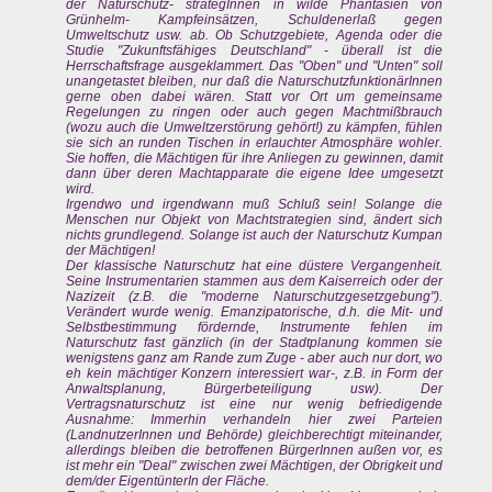
der Naturschutz- strategInnen in wilde Phantasien von
Grünhelm- Kampfeinsätzen, Schuldenerlaß gegen
Umweltschutz usw. ab. Ob Schutzgebiete, Agenda oder die
Studie "Zukunftsfähiges Deutschland" - überall ist die
Herrschaftsfrage ausgeklammert. Das "Oben" und "Unten" soll
unangetastet bleiben, nur daß die NaturschutzfunktionärInnen
gerne oben dabei wären. Statt vor Ort um gemeinsame
Regelungen zu ringen oder auch gegen Machtmißbrauch
(wozu auch die Umweltzerstörung gehört!) zu kämpfen, fühlen
sie sich an runden Tischen in erlauchter Atmosphäre wohler.
Sie hoffen, die Mächtigen für ihre Anliegen zu gewinnen, damit
dann über deren Machtapparate die eigene Idee umgesetzt
wird.
Irgendwo und irgendwann muß Schluß sein! Solange die
Menschen nur Objekt von Machtstrategien sind, ändert sich
nichts grundlegend. Solange ist auch der Naturschutz Kumpan
der Mächtigen!
Der klassische Naturschutz hat eine düstere Vergangenheit.
Seine Instrumentarien stammen aus dem Kaiserreich oder der
Nazizeit (z.B. die "moderne Naturschutzgesetzgebung").
Verändert wurde wenig. Emanzipatorische, d.h. die Mit- und
Selbstbestimmung fördernde, Instrumente fehlen im
Naturschutz fast gänzlich (in der Stadtplanung kommen sie
wenigstens ganz am Rande zum Zuge - aber auch nur dort, wo
eh kein mächtiger Konzern interessiert war-, z.B. in Form der
Anwaltsplanung, Bürgerbeteiligung usw). Der
Vertragsnaturschutz ist eine nur wenig befriedigende
Ausnahme: Immerhin verhandeln hier zwei Parteien
(LandnutzerInnen und Behörde) gleichberechtigt miteinander,
allerdings bleiben die betroffenen BürgerInnen außen vor, es
ist mehr ein "Deal" zwischen zwei Mächtigen, der Obrigkeit und
dem/der EigentünterIn der Fläche.