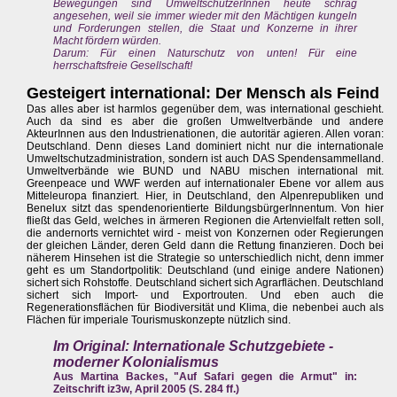
Bewegungen sind UmweltschützerInnen heute schräg
angesehen, weil sie immer wieder mit den Mächtigen kungeln
und Forderungen stellen, die Staat und Konzerne in ihrer
Macht fördern würden.
Darum: Für einen Naturschutz von unten! Für eine
herrschaftsfreie Gesellschaft!
Gesteigert international: Der Mensch als Feind
Das alles aber ist harmlos gegenüber dem, was international geschieht.
Auch da sind es aber die großen Umweltverbände und andere
AkteurInnen aus den Industrienationen, die autoritär agieren. Allen voran:
Deutschland. Denn dieses Land dominiert nicht nur die internationale
Umweltschutzadministration, sondern ist auch DAS Spendensammelland.
Umweltverbände wie BUND und NABU mischen international mit.
Greenpeace und WWF werden auf internationaler Ebene vor allem aus
Mitteleuropa finanziert. Hier, in Deutschland, den Alpenrepubliken und
Benelux sitzt das spendenorientierte BildungsbürgerInnentum. Von hier
fließt das Geld, welches in ärmeren Regionen die Artenvielfalt retten soll,
die andernorts vernichtet wird - meist von Konzernen oder Regierungen
der gleichen Länder, deren Geld dann die Rettung finanzieren. Doch bei
näherem Hinsehen ist die Strategie so unterschiedlich nicht, denn immer
geht es um Standortpolitik: Deutschland (und einige andere Nationen)
sichert sich Rohstoffe. Deutschland sichert sich Agrarflächen. Deutschland
sichert sich Import- und Exportrouten. Und eben auch die
Regenerationsflächen für Biodiversität und Klima, die nebenbei auch als
Flächen für imperiale Tourismuskonzepte nützlich sind.
Im Original: Internationale Schutzgebiete -
moderner Kolonialismus
Aus Martina Backes, "Auf Safari gegen die Armut" in:
Zeitschrift iz3w, April 2005 (S. 284 ff.)