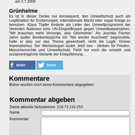
am 3.7.2008
Grünhelme
Es ist in dieser Denke nur konsequent, den Umweltschutz auch als
Legitimation für Eroberungen, internationale Macht oder sogar Kriege zu
benutzen. Klaus Töpfer forderte als Leiter des Umweltprogramms der
Vereinten Nationen eine UN-Eingreiftruppe gegen Umweltkatastrophen.
"Wir brauchen mehr Vorsorge, also Grünhelme". Als Joschka Fischer
Jahre später Bombenteppiche mit "Nie wieder Auschwitz" begründete,
hatte er also nur das Thema gewechselt, nicht die Logik: Grüner
Imperialismus. Der Werbeslogan lautet: Jetzt neu - sterben für Frieden,
Menschenrechte und Umweltschutz. Fehlt nur noch die umwelt- und
sozialverträgliche Variante der Kriegsführung ...
Kommentare
Bisher wurden noch keine Kommentare abgegeben.
Kommentar abgeben
Deine aktuelle Netzadresse: 216.73.216.253
Name
Kommentar