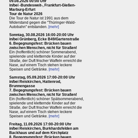
09.08.2026 00:00 Uhr
in/bei -Bundesweit-, Frankfurt-Gießen-
Marburg-Erfurt
Tour de Natur 2026
Die Tour de Natur ist 1991 aus dem
Widerstand gegen die "Thüringer-Wald-
Autobahn" entstanden.
[mehr]
Sonntag, 30.08.2026 16:00-20:00 Uhr
in/bei Grünberg, Ecke B49/Gartenstraße
6. Begegnungsfest: Brücken bauen
zwischen Menschen, nicht für Straßen!
Ein (hoffentlich) schöner Sommerabend,
spielende und kletternde Kinder auf der
Straße, der Duft frischer Waffeln erreicht die
Nase, auf einem Tisch stehen leckere
Speisen und Getränke.
[mehr]
Samstag, 05.09.2026 17:00-20:00 Uhr
in/bei Reiskirchen, Hattenrod,
Brunnengasse
7. Begegnungsfest: Brücken bauen
zwischen Menschen, nicht für Straßen!
Ein (hoffentlich) schöner Spätsommerabend,
spielende und kletternde Kinder auf der
Straße, der Duft frischer Waffeln erreicht die
Nase, auf einem Tisch stehen leckere
Speisen und Getränke.
[mehr]
Freitag, 11.09.2026 17:00-20:00 Uhr
in/bei Reiskirchen, Burkhardsfelden am
Backhaus und auf dem Kirchplatz
8. Begegnungsfest: Brücken bauen