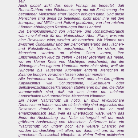
sein.
Auch global wirkt das neue Prinzip: Es bedeutet, daß
Rohstoffabbau oder Flächennutzung nur mit Zustimmung der
betroffenen Menschen einer Region erfolgen kann. Und diese
Menschen sind direkt zu beteiligen, nicht über ihre mit den
korrupten, auf Militär und Polizei gestützten, von den reichen
Ländern abhängigen Regierungen ihres Landes!
Die Demokratisierung von Flächen- und Rohstoffverbrauch
wäre revolutionär für den Naturschutz. Aber: Etwas, was wie
eine Revolution wirkt, werden wir brauchen. Wir können uns
zwischen Ökodiktatur und der Demokratisierung des Flächen-
und Rohstoffverbrauchs entscheiden. Ich bin sicher, die
Menschen werden an vielen Orten lernen, ihre
Entscheidungen klug zu treffen - besser jedenfalls als heute,
wo ein kleiner Kreis von Mächtigen entscheidet, der die
Wirkungen des eigenen Handelns meist nicht sieht, weil sie
Hunderte bis Tausende Kilometer entfernt Menschen in
Zwänge bringen, verarmen lassen oder gar morden.
Alle Instrumente des "starken Staates" oder des öko-geölten
Kapitalismus wie Schutzgebiete, Ökosteuern oder
Selbstverpflichtungserklärungen stabilisieren nur die, die dafür
verantwortlich sind, daß wir uns heute um ruinierte
Landschaften und unterdrückte Menschen kümmern.
Ein neuer Naturschutz ist nötig. Er muß revolutionäre
Dimensionen haben, weil sie einfach nötig sind angesichts des
Desasters draußen in der Landschaft. Und er muß
emanzipatorisch sein, weil es unerträglich wäre, wenn das
Ende der Ausbeutung von Natur einhergeht mit der noch
größeren Ausbeutung von Menschen. Außerdem böte ein
"Naturschutz von unten" noch eine weitere Chance: Wir
würden bündnisfähig mit allen, die dann mit uns für eine
gerechtere Gesellschaft kämpfen. In vielen Teilen politischer