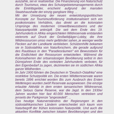
auszahle, sei er realisierbar. Die Finanzierung von Naturschutz
durch Tourismus, etwa des Schutzgebietsmanagements durch
die Eintrittsgelder, erscheint aufgrund der maroden
Staatshaushalte der einzig gangbare Weg. ...
Mit der Umsetzung der neuen entwicklungspolitischen
Konzepte zur Tourismusförderung institutionalisiert sich ein
postkoloniales Verhältnis, das direkt an die kolonialen
Ursprünge des modernen Umweltbewusstseins und der
Naturparkpolitik anknüpft. Die seit dem Ende des 19.
Jahrhunderts in Afrika eingerichteten Wildreservate entstanden
vielerorts auf Druck der Großwildjäger-Lobby, die ihre
Wildressourcen umso mehr gefährdet sahen, je weniger weiße
Flecken auf der Landkarte verblieben. Schützenhilfe bekamen
sie in Südostafrika von Naturforschern, die gerade aufgrund
des Raubbaus in den "Paradiesräumen" ein Bewusstsein für
die Endlichkeit der Ressourcen entwickelten. Während die
Kolonialherren der ortsansässigen Bevölkerung selbst in den
Dürrejahren Ende des vorletzten Jahrhunderts verboten, für
den Eigenbedarf zu jagen, dezimierten sie im südlichen Afrika
ganze Wildherden. ...
Im Jahr 1900 führten die Deutschen in "Deutsch-Ostafrika" eine
restriktive Schutzpolitik ein. Die ersten Wildtierreservate waren
bereits 1896 errichtet worden Bis zum Ausbruch des Ersten
Weltkrieges wurden zwölf Reservate ausgewiesen. Die einzige
erlaubte Aktivität in dem ersten tansanischen Wildreservat,
dem Selous Game Reserve, war die Jagd. In den 1930er
Jahren wurden hier fast 40.000 Menschen vertrieben und
jenseits der Parkgrenze "angesiedelt". ...
Das heutige Naturverständnis der Regierungen in den
südostafrikanischen Ländern unterscheidet sich kaum vom
Naturbegriff der frühen kolonialen Naturpolitik. Und auch die
aktuellen Konflikte zwischen lokalen Bevölkerungen und den