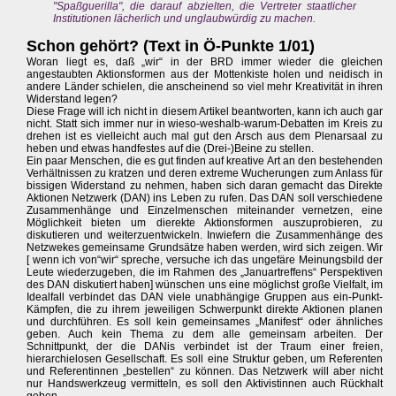
"Spaßguerilla", die darauf abzielten, die Vertreter staatlicher
Institutionen lächerlich und unglaubwürdig zu machen.
Schon gehört? (Text in Ö-Punkte 1/01)
Woran liegt es, daß „wir“ in der BRD immer wieder die gleichen
angestaubten Aktionsformen aus der Mottenkiste holen und neidisch in
andere Länder schielen, die anscheinend so viel mehr Kreativität in ihren
Widerstand legen?
Diese Frage will ich nicht in diesem Artikel beantworten, kann ich auch gar
nicht. Statt sich immer nur in wieso-weshalb-warum-Debatten im Kreis zu
drehen ist es vielleicht auch mal gut den Arsch aus dem Plenarsaal zu
heben und etwas handfestes auf die (Drei-)Beine zu stellen.
Ein paar Menschen, die es gut finden auf kreative Art an den bestehenden
Verhältnissen zu kratzen und deren extreme Wucherungen zum Anlass für
bissigen Widerstand zu nehmen, haben sich daran gemacht das Direkte
Aktionen Netzwerk (DAN) ins Leben zu rufen. Das DAN soll verschiedene
Zusammenhänge und Einzelmenschen miteinander vernetzen, eine
Möglichkeit bieten um dierekte Aktionsformen auszuprobieren, zu
diskutieren und weiterzuentwickeln. Inwiefern die Zusammenhänge des
Netzwekes gemeinsame Grundsätze haben werden, wird sich zeigen. Wir
[ wenn ich von“wir“ spreche, versuche ich das ungefäre Meinungsbild der
Leute wiederzugeben, die im Rahmen des „Januartreffens“ Perspektiven
des DAN diskutiert haben] wünschen uns eine möglichst große Vielfalt, im
Idealfall verbindet das DAN viele unabhängige Gruppen aus ein-Punkt-
Kämpfen, die zu ihrem jeweiligen Schwerpunkt direkte Aktionen planen
und durchführen. Es soll kein gemeinsames „Manifest“ oder ähnliches
geben. Auch kein Thema zu dem alle gemeinsam arbeiten. Der
Schnittpunkt, der die DANis verbindet ist der Traum einer freien,
hierarchielosen Gesellschaft. Es soll eine Struktur geben, um Referenten
und Referentinnen „bestellen“ zu können. Das Netzwerk will aber nicht
nur Handswerkzeug vermitteln, es soll den Aktivistinnen auch Rückhalt