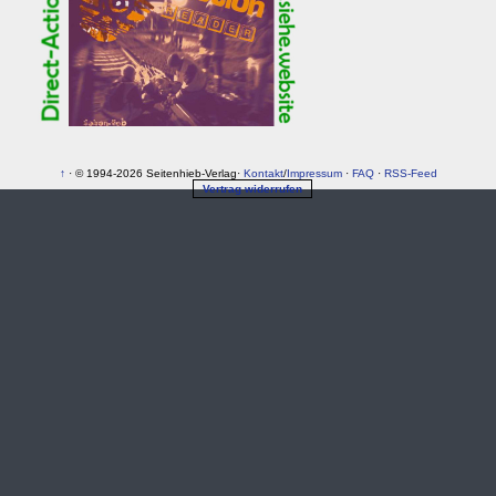
↑
· © 1994-2026 Seitenhieb-Verlag·
Kontakt
/
Impressum
·
FAQ
·
RSS-Feed
Vertrag widerrufen