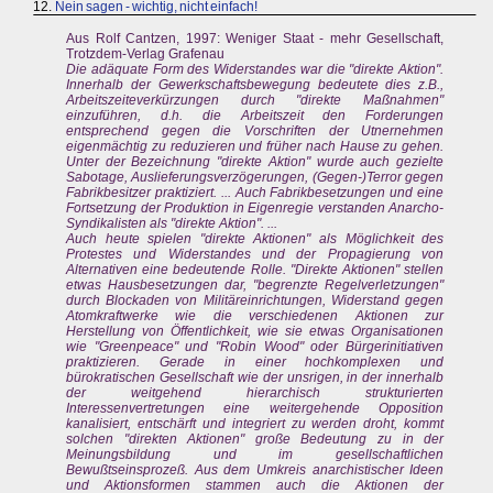
12.
Nein sagen - wichtig, nicht einfach!
Aus Rolf Cantzen, 1997: Weniger Staat - mehr Gesellschaft,
Trotzdem-Verlag Grafenau
Die adäquate Form des Widerstandes war die "direkte Aktion".
Innerhalb der Gewerkschaftsbewegung bedeutete dies z.B.,
Arbeitszeiteverkürzungen durch "direkte Maßnahmen"
einzuführen, d.h. die Arbeitszeit den Forderungen
entsprechend gegen die Vorschriften der Utnernehmen
eigenmächtig zu reduzieren und früher nach Hause zu gehen.
Unter der Bezeichnung "direkte Aktion" wurde auch gezielte
Sabotage, Auslieferungsverzögerungen, (Gegen-)Terror gegen
Fabrikbesitzer praktiziert. ... Auch Fabrikbesetzungen und eine
Fortsetzung der Produktion in Eigenregie verstanden Anarcho-
Syndikalisten als "direkte Aktion". ...
Auch heute spielen "direkte Aktionen" als Möglichkeit des
Protestes und Widerstandes und der Propagierung von
Alternativen eine bedeutende Rolle. "Direkte Aktionen" stellen
etwas Hausbesetzungen dar, "begrenzte Regelverletzungen"
durch Blockaden von Militäreinrichtungen, Widerstand gegen
Atomkraftwerke wie die verschiedenen Aktionen zur
Herstellung von Öffentlichkeit, wie sie etwas Organisationen
wie "Greenpeace" und "Robin Wood" oder Bürgerinitiativen
praktizieren. Gerade in einer hochkomplexen und
bürokratischen Gesellschaft wie der unsrigen, in der innerhalb
der weitgehend hierarchisch strukturierten
Interessenvertretungen eine weitergehende Opposition
kanalisiert, entschärft und integriert zu werden droht, kommt
solchen "direkten Aktionen" große Bedeutung zu in der
Meinungsbildung und im gesellschaftlichen
Bewußtseinsprozeß. Aus dem Umkreis anarchistischer Ideen
und Aktionsformen stammen auch die Aktionen der