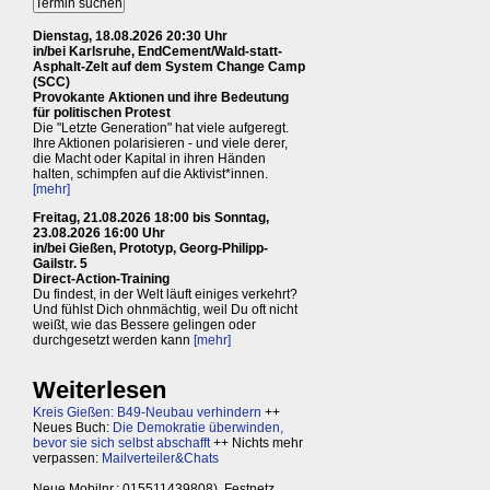
Dienstag, 18.08.2026 20:30 Uhr
in/bei Karlsruhe, EndCement/Wald-statt-
Asphalt-Zelt auf dem System Change Camp
(SCC)
Provokante Aktionen und ihre Bedeutung
für politischen Protest
Die "Letzte Generation" hat viele aufgeregt.
Ihre Aktionen polarisieren - und viele derer,
die Macht oder Kapital in ihren Händen
halten, schimpfen auf die Aktivist*innen.
[mehr]
Freitag, 21.08.2026 18:00 bis Sonntag,
23.08.2026 16:00 Uhr
in/bei Gießen, Prototyp, Georg-Philipp-
Gailstr. 5
Direct-Action-Training
Du findest, in der Welt läuft einiges verkehrt?
Und fühlst Dich ohnmächtig, weil Du oft nicht
weißt, wie das Bessere gelingen oder
durchgesetzt werden kann
[mehr]
Weiterlesen
Kreis Gießen: B49-Neubau verhindern
++
Neues Buch:
Die Demokratie überwinden,
bevor sie sich selbst abschafft
++ Nichts mehr
verpassen:
Mailverteiler&Chats
Neue Mobilnr.: 015511439808), Festnetz