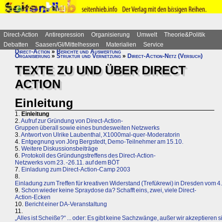
Direct-Action
Antirepression
Organisierung
Umwelt
Theorie&Politik
Debatten
Saasen/GI/Mittelhessen
Materialien
Service
Direct-Action
»
Berichte und Auswertung
Organisierung
»
Struktur und Vernetzung
»
Direct-Action-Netz (Versuch)
TEXTE ZU UND ÜBER DIRECT
ACTION
Einleitung
1.
Einleitung
2.
Aufruf zur Gründung von Direct-Action-
Gruppen überall sowie eines bundesweiten Netzwerks
3.
Antwort von Ulrike Laubenthal, X1000mal-quer-Moderatorin
4.
Entgegnung von Jörg Bergstedt, Demo-Teilnehmer am 15.10.
5.
Weitere Diskussionsbeiträge
6.
Protokoll des Gründungstreffens des Direct-Action-
Netzwerks vom 23. -26.11. auf dem BÖT
7.
Einladung zum Direct-Action-Camp 2003
8.
Einladung zum Treffen für kreativen Widerstand (Trefükrewi) in Dresden vom 4. 
9.
Schon wieder keine Spraydose da? Schafft eins, zwei, viele Direct-
Action-Ecken
10.
Bericht einer DA-Veranstaltung
11.
„Alles ist Scheiße?“ ... oder: Es gibt keine Sachzwänge, außer wir akzeptieren s