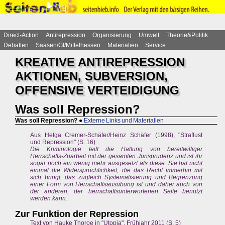
Direct-Action
Antirepression
Organisierung
Umwelt
Theorie&Politik
Debatten
Saasen/GI/Mittelhessen
Materialien
Service
KREATIVE ANTIREPRESSION
AKTIONEN, SUBVERSION,
OFFENSIVE VERTEIDIGUNG
Was soll Repression?
Was soll Repression?
●
Externe Links und Materialien
Aus Helga Cremer-Schäfer/Heinz Schäfer (1998), "Straflust
und Repression" (S. 16)
Die Kriminologie teilt die Haltung von bereitwilliger
Herrschafts-Zuarbeit mit der gesamten Jurisprudenz und ist ihr
sogar noch ein wenig mehr ausgesetzt als diese: Sie hat nicht
einmal die Widersprüchlichkeit, die das Recht immerhin mit
sich bringt, das zugleich Systematisierung und Begrenzung
einer Form von Herrschaftsausübung ist und daher auch von
der anderen, der herrschaftsunterworfenen Seite benutzt
werden kann.
Zur Funktion der Repression
Text von Hauke Thoroe in "Utopia", Frühjahr 2011 (S. 5)