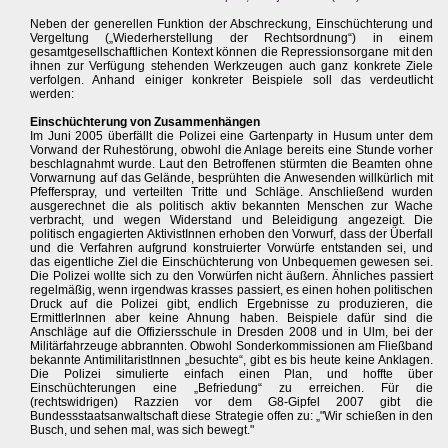
Neben der generellen Funktion der Abschreckung, Einschüchterung und
Vergeltung („Wiederherstellung der Rechtsordnung“) in einem
gesamtgesellschaftlichen Kontext können die Repressionsorgane mit den
ihnen zur Verfügung stehenden Werkzeugen auch ganz konkrete Ziele
verfolgen. Anhand einiger konkreter Beispiele soll das verdeutlicht
werden:
Einschüchterung von Zusammenhängen
Im Juni 2005 überfällt die Polizei eine Gartenparty in Husum unter dem
Vorwand der Ruhestörung, obwohl die Anlage bereits eine Stunde vorher
beschlagnahmt wurde. Laut den Betroffenen stürmten die Beamten ohne
Vorwarnung auf das Gelände, besprühten die Anwesenden willkürlich mit
Pfefferspray, und verteilten Tritte und Schläge. Anschließend wurden
ausgerechnet die als politisch aktiv bekannten Menschen zur Wache
verbracht, und wegen Widerstand und Beleidigung angezeigt. Die
politisch engagierten AktivistInnen erhoben den Vorwurf, dass der Überfall
und die Verfahren aufgrund konstruierter Vorwürfe entstanden sei, und
das eigentliche Ziel die Einschüchterung von Unbequemen gewesen sei.
Die Polizei wollte sich zu den Vorwürfen nicht äußern. Ähnliches passiert
regelmäßig, wenn irgendwas krasses passiert, es einen hohen politischen
Druck auf die Polizei gibt, endlich Ergebnisse zu produzieren, die
ErmittlerInnen aber keine Ahnung haben. Beispiele dafür sind die
Anschläge auf die Offiziersschule in Dresden 2008 und in Ulm, bei der
Militärfahrzeuge abbrannten. Obwohl Sonderkommissionen am Fließband
bekannte AntimilitaristInnen „besuchte“, gibt es bis heute keine Anklagen.
Die Polizei simulierte einfach einen Plan, und hoffte über
Einschüchterungen eine „Befriedung“ zu erreichen. Für die
(rechtswidrigen) Razzien vor dem G8-Gipfel 2007 gibt die
Bundessstaatsanwaltschaft diese Strategie offen zu: „"Wir schießen in den
Busch, und sehen mal, was sich bewegt."