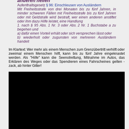
anderen helfen
Aufenthaltsgesetz
§ 96: Einschleusen von Ausländern
Mit Freiheitsstrafe von drei Monaten bis zu fünf Jahren, in
minder schweren Fällen mit Freiheitsstrafe bis zu fünf Jahren
oder mit Geldstrafe wird bestraft, wer einen anderen anstiftet
oder ihm dazu Hilfe leistet, eine Handlung
1. nach § 95 Abs. 1 Nr. 3 oder Abs. 2 Nr. 1 Buchstabe a zu
begehen und
a) dafür einen Vorteil erhält oder sich versprechen lässt oder
b) wiederholt oder zugunsten von mehreren Ausländern
handelt
Im Klartext: Wer mehr als einem Menschen zum Grenzübertritt verhilft oder
zweimal einem Menschen hilft, kann bis zu fünf Jahre eingeknastet
werden. Als "Hilfe" kann die Seenotrettung, Mitnahme im Autos, das
Erklären des Weges oder das Spendieren eines Fahrscheines gelten -
zack, ab hinter Gitter!