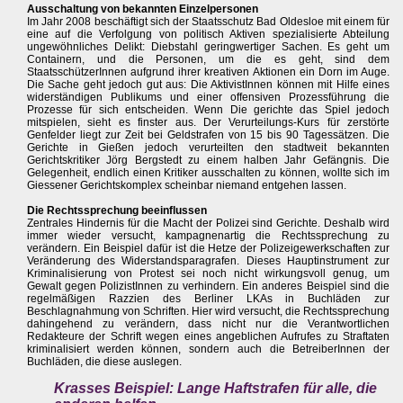
Ausschaltung von bekannten Einzelpersonen
Im Jahr 2008 beschäftigt sich der Staatsschutz Bad Oldesloe mit einem für
eine auf die Verfolgung von politisch Aktiven spezialisierte Abteilung
ungewöhnliches Delikt: Diebstahl geringwertiger Sachen. Es geht um
Containern, und die Personen, um die es geht, sind dem
StaatsschützerInnen aufgrund ihrer kreativen Aktionen ein Dorn im Auge.
Die Sache geht jedoch gut aus: Die AktivistInnen können mit Hilfe eines
widerständigen Publikums und einer offensiven Prozessführung die
Prozesse für sich entscheiden. Wenn Die gerichte das Spiel jedoch
mitspielen, sieht es finster aus. Der Verurteilungs-Kurs für zerstörte
Genfelder liegt zur Zeit bei Geldstrafen von 15 bis 90 Tagessätzen. Die
Gerichte in Gießen jedoch verurteilten den stadtweit bekannten
Gerichtskritiker Jörg Bergstedt zu einem halben Jahr Gefängnis. Die
Gelegenheit, endlich einen Kritiker ausschalten zu können, wollte sich im
Giessener Gerichtskomplex scheinbar niemand entgehen lassen.
Die Rechtssprechung beeinflussen
Zentrales Hindernis für die Macht der Polizei sind Gerichte. Deshalb wird
immer wieder versucht, kampagnenartig die Rechtssprechung zu
verändern. Ein Beispiel dafür ist die Hetze der Polizeigewerkschaften zur
Veränderung des Widerstandsparagrafen. Dieses Hauptinstrument zur
Kriminalisierung von Protest sei noch nicht wirkungsvoll genug, um
Gewalt gegen PolizistInnen zu verhindern. Ein anderes Beispiel sind die
regelmäßigen Razzien des Berliner LKAs in Buchläden zur
Beschlagnahmung von Schriften. Hier wird versucht, die Rechtssprechung
dahingehend zu verändern, dass nicht nur die Verantwortlichen
Redakteure der Schrift wegen eines angeblichen Aufrufes zu Straftaten
kriminalisiert werden können, sondern auch die BetreiberInnen der
Buchläden, die diese auslegen.
Krasses Beispiel: Lange Haftstrafen für alle, die