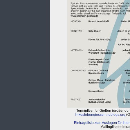
Terminflyer für Gießen (größer dur
linkeslebengiessen.noblogs.org
(Q
Eintrageliste zum Auslegen für Inter
Mailinglisteneintrag