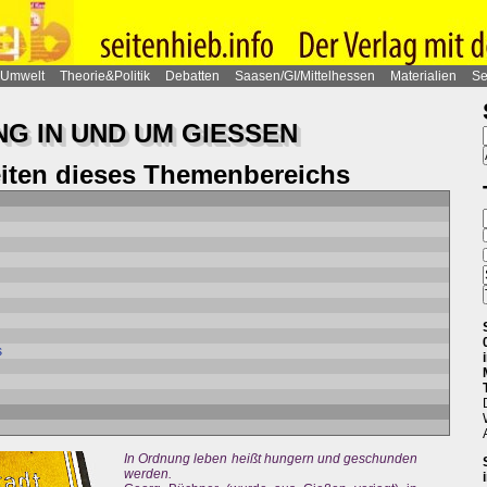
Umwelt
Theorie&Politik
Debatten
Saasen/GI/Mittelhessen
Materialien
Se
G IN UND UM GIESSEN
eiten dieses Themenbereichs
s
In Ordnung leben heißt hungern und geschunden
werden.