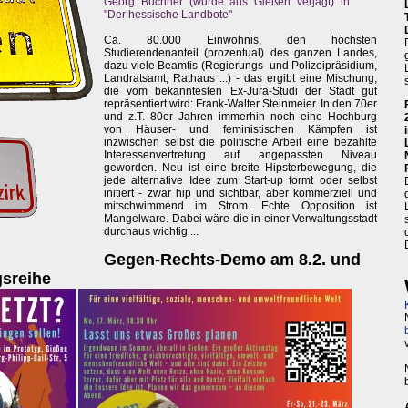
Georg Büchner (wurde aus Gießen verjagt) in
"Der hessische Landbote"
Ca. 80.000 Einwohnis, den höchsten
Studierendenanteil (prozentual) des ganzen Landes,
dazu viele Beamtis (Regierungs- und Polizeipräsidium,
Landratsamt, Rathaus ...) - das ergibt eine Mischung,
die vom bekanntesten Ex-Jura-Studi der Stadt gut
repräsentiert wird: Frank-Walter Steinmeier. In den 70er
und z.T. 80er Jahren immerhin noch eine Hochburg
von Häuser- und feministischen Kämpfen ist
inzwischen selbst die politische Arbeit eine bezahlte
Interessenvertretung auf angepassten Niveau
geworden. Neu ist eine breite Hipsterbewegung, die
jede alternative Idee zum Start-up formt oder selbst
initiert - zwar hip und sichtbar, aber kommerziell und
mitschwimmend im Strom. Echte Opposition ist
Mangelware. Dabei wäre die in einer Verwaltungsstadt
durchaus wichtig ...
Gegen-Rechts-Demo am 8.2. und
gsreihe