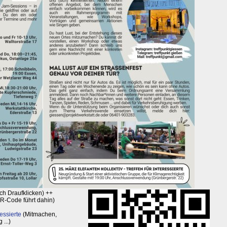
ch Draufklicken) ++
R-Code führt dahin)
essierte
(Mitmachen,
 ...)