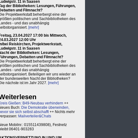
Ludwigstr. 11 in Saasen
Tag der Bibliotheken: Lesungen, Führungen,
Debatten und Filmnacht?
Die Projektwerkstatt beherbergt eine der
größten politischen und Sachbibliotheken des
Landes - und das unabhängig
selbstorganisiert.
[mehr]
Freitag, 23.04.2027 17:00 bis Mittwoch,
24.03.2027 12:00 Uhr
in/bei Reiskirchen, Projektwerkstatt,
Ludwigstr. 11 in Saasen
Nacht der Bibliotheken: Lesungen,
Führungen, Debatten und Filmnacht?
Die Projektwerkstatt beherbergt eine der
größten politischen und Sachbibliotheken des
Landes - und das unabhängig
selbstorganisiert. Beteiligen wir uns wieder an
der bundesweiten Nacht der Bibliotheken?
Die nächste ist im Jahr 2027.
[mehr]
Weiterlesen
Kreis Gießen: B49-Neubau verhindern
++
Neues Buch:
Die Demokratie überwinden,
bevor sie sich selbst abschafft
++ Nichts mehr
verpassen:
Mailverteiler&Chats
Neue Mobilnr.: 015511439808), Festnetz
bleibt 06401-903283
AKTIONSVERNETZUNG IN UND UM