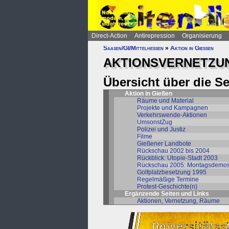
Direct-Action
Antirepression
Organisierung
Saasen/GI/Mittelhessen
»
Aktion in Gießen
AKTIONSVERNETZUN
Übersicht über die S
Aktion in Gießen
Räume und Material
Projekte und Kampagnen
Verkehrswende-Aktionen
UmsonstZug
Polizei und Justiz
Filme
Gießener Landbote
Rückschau 2002 bis 2004
Rückblick: Utopie-Stadt 2003
Rückschau 2005: Montagsdemo
Golfplatzbesetzung 1995
Regelmäßige Termine
Protest-Geschichte(n)
Ergänzende Seiten und Links
Aktionen, Vernetzung, Räume