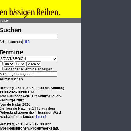
rvice
Suchen
Hilfe
Termine
vergangene Termine anzeigen
Samstag, 25.07.2026 00:00 bis Sonntag,
09.08.2026 00:00 Uhr
in/bei -Bundesweit-, Frankfurt-Gießen-
Marburg-Erfurt
Tour de Natur 2026
Die Tour de Natur ist 1991 aus dem
Widerstand gegen die "Thüringer-Wald-
Autobahn" entstanden.
[mehr]
Samstag, 24.10.2026 12:00 Uhr
in/bei Reiskirchen, Projektwerkstatt,