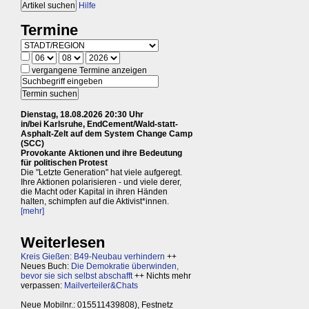
Hilfe
Termine
vergangene Termine anzeigen
Dienstag, 18.08.2026 20:30 Uhr
in/bei Karlsruhe, EndCement/Wald-statt-
Asphalt-Zelt auf dem System Change Camp
(SCC)
Provokante Aktionen und ihre Bedeutung
für politischen Protest
Die "Letzte Generation" hat viele aufgeregt.
Ihre Aktionen polarisieren - und viele derer,
die Macht oder Kapital in ihren Händen
halten, schimpfen auf die Aktivist*innen.
[mehr]
Weiterlesen
Kreis Gießen: B49-Neubau verhindern
++
Neues Buch:
Die Demokratie überwinden,
bevor sie sich selbst abschafft
++ Nichts mehr
verpassen:
Mailverteiler&Chats
Neue Mobilnr.: 015511439808), Festnetz