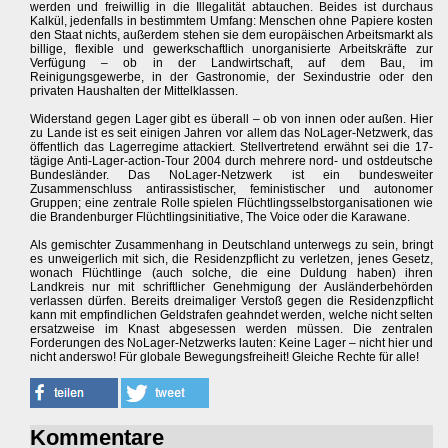
werden und freiwillig in die Illegalität abtauchen. Beides ist durchaus
Kalkül, jedenfalls in bestimmtem Umfang: Menschen ohne Papiere kosten
den Staat nichts, außerdem stehen sie dem europäischen Arbeitsmarkt als
billige, flexible und gewerkschaftlich unorganisierte Arbeitskräfte zur
Verfügung – ob in der Landwirtschaft, auf dem Bau, im
Reinigungsgewerbe, in der Gastronomie, der Sexindustrie oder den
privaten Haushalten der Mittelklassen.
Widerstand gegen Lager gibt es überall – ob von innen oder außen. Hier
zu Lande ist es seit einigen Jahren vor allem das NoLager-Netzwerk, das
öffentlich das Lagerregime attackiert. Stellvertretend erwähnt sei die 17-
tägige Anti-Lager-action-Tour 2004 durch mehrere nord- und ostdeutsche
Bundesländer. Das NoLager-Netzwerk ist ein bundesweiter
Zusammenschluss antirassistischer, feministischer und autonomer
Gruppen; eine zentrale Rolle spielen Flüchtlingsselbstorganisationen wie
die Brandenburger Flüchtlingsinitiative, The Voice oder die Karawane.
Als gemischter Zusammenhang in Deutschland unterwegs zu sein, bringt
es unweigerlich mit sich, die Residenzpflicht zu verletzen, jenes Gesetz,
wonach Flüchtlinge (auch solche, die eine Duldung haben) ihren
Landkreis nur mit schriftlicher Genehmigung der Ausländerbehörden
verlassen dürfen. Bereits dreimaliger Verstoß gegen die Residenzpflicht
kann mit empfindlichen Geldstrafen geahndet werden, welche nicht selten
ersatzweise im Knast abgesessen werden müssen. Die zentralen
Forderungen des NoLager-Netzwerks lauten: Keine Lager – nicht hier und
nicht anderswo! Für globale Bewegungsfreiheit! Gleiche Rechte für alle!
Kommentare