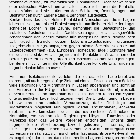
Wohnbevölkerung, zu migrantischen Communities, RechtsanwältInnen
oder politischen AktivistInnen ausfallen, desto tiefer greift die Kontrolle,
desto stärker sind sie außerdem den Schikanen, Demütigungen und
Bestrafungen durch Lagerleitung & Behörden ausgesetzt.
Konkret heißt das also: Nehmt Kontakt mit Menschen auf, die in Lagern
leben müssen, organisiert Protestcamps in unmittelbarer Nähe der Lager,
schneidet Löcher in die Zäune, demontiert die Bewachungs- und
Isolationsinfrastruktur, macht Dachbesetzungen, sucht ausgewählte
ArbeiterInnen der Lagerbürokratie früh morgens bei ihren Privathäusern
auf, tauscht Bargeld gegen Lebensmittelgutscheine, organisiert
Imagebeschmutzungskampagnen gegen private Sicherheitsdienste und
Lagerbetreiberfirmen (z.B. European Homecare), fädelt Schutzheiraten
ein oder unterstützt Flüchtlinge, indem ihr Kontakte zu AnwältInnen oder
Beratungsstellen herstellt, organisiert Speakers-Corner-Kundgebungen,
bei denen Flüchtlinge in der Öffentlichkeit über konkrete Erfahrungen im
Lager berichten können usw. usf.
Mit ihrer Isolationspolitik verfolgt die europäische Lagerbürokratie
mehrere, oft auch gegenläufige Ziele auf einmal: Erstens sollen möglichst
viele Flüchtlinge und MigrantInnen in Lagern abgefangen und somit an
der Einreise in die EU gehindert werden. Das ist der Grund, weshalb
derzeit innerhalb und außerhalb der EU mit hohem Tempo ein System
unterschiedlicher Lager hochgezogen wird. Die Unterbringung in Lagern
ist zweitens eine zentrale Voraussetzung dafür, Flüchtlinge und
MigrantInnen möglichst reibungslos wieder abzuschieben, entweder
direkt in ihre Herkunftsländer oder in die neu errichteten Auffanglager in
Nordafrika, wo sodann die Regierungen Libyens, Tunesiens oder
Marokkos über das weitere Vorgehen entscheiden. Drittens dient
Lagerpolitik der Abschreckung bzw. Illegalisierung – sei es, dass
Flüchtlinge und MigrantInnen es vorziehen, von Anfang an irregulär in die
EU einzureisen (anstatt sich ins ohnehin fast aussichtslose Asylverfahren
zu begeben) oder sei es, dass sie durch ihre Lagererfahrungen zermürbt