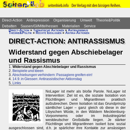
Direct-Action
Antirepression
Organisierung
Umwelt
Theorie&Politik
Debatten
Saasen/GI/Mittelhessen
Materialien
Service
Direct-Action
»
Thematische Aktionen
»
Antirassismus
Theorie&Politik
»
Rechte Ideologien
»
Antira-Aktionen
DIRECT-ACTION: ANTIRASSISMUS
Widerstand gegen Abschiebelager
und Rassismus
1.
Widerstand gegen Abschiebelager und Rassismus
2.
Beispiele und Ideen
3.
Abschiebungen verhindern: Passagiere greifen ein!
4.
14.9. in Giessen: Antirassistischer Aktionstag
5.
Links
NoLager ist mehr als bloße Parole. NoLager ist
Intervention: Ziel ist es, die soziale Isolation von
Flüchtlingen und MigrantInnen praktisch
aufzubrechen. Denn Isolation ist das Grundprinzip
sämtlicher Lager – ganz gleich ob diese in der
Libyschen Wüste, in den Wäldern Mecklenburg-
Vorpommerns oder im Industriegürtel
westdeutscher Großstädte liegen. Je stärker
Flüchtlinge und MigrantInnen isoliert bzw. sozial
ausgeschlossen sind, d.h. je spärlicher ihre Kontakte zur ansässigen