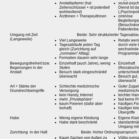
Anstaltspfarrer (hat
sozial-psych
Zellenschlüssel + ist potentiell
Dienst ist d
wohlwollend)
(„Psychopoli
ÄrztInnen + TherapeutInnen
ominöse
Begleitung
(Besuchsko
Patientenbea
Umgang mit Zeit
Beide: Sehr strukturierter Tagesablau
(Langeweile)
Viel Langeweile
Relativ wen
Tagesabläufe jeden Tag
durch viele 
gleich (Zurichtung auf
wechselnde
„normalen“ Alltag)
Programmp
Formalien dauern sehr lange
Bewegungsfreiheit bzw.
Einzelhaft (auch Jahre), wenig
Einzelhaft
Begenungen in der
Stufen
(Reizabschi
Anstalt
Besuch stark eingeschränkt/
unterschiedl
überwacht
Besuch gut, 
überwacht
Art + Stärke der
Schlechte medizinische
Guter Zugan
Grundrechtseingriffe
Versorgung
medizinisch
kein Handy, Internet
leichter Han
mehr „Privatsphäre“
fast keine P
kaum Fixieren (dafür aber
häufiges Fix
Isohaft)
häufiger kör
Übergriffe
Habe
Wenig eigene Kleidung
Eigene Klam
Habe stark beschränkt
standardmäß
Umgang mit
Zurichtung in der Haft
Beide: Hoher Ordnungsanspruch
Kaum Sachen von Außen zu
Völlig norm