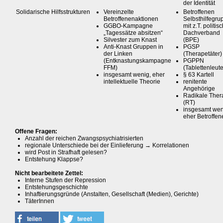
der Identität
Solidarische Hilfsstrukturen
Vereinzelte
Betroffenen
Betroffenenaktionen
Selbsthilfegr
GGBO-Kampagne
mit z.T. politi
„Tagessätze absitzen“
Dachverband
Silvester zum Knast
(BPE)
Anti-Knast Gruppen in
PGSP
der Linken
(Therapetäter)
(Entknastungskampagne
PGPPN
FFM)
(Tablettenleute
insgesamt wenig, eher
§ 63 Kartell
intellektuelle Theorie
renitente
Angehörige
Radikale Ther
(RT)
insgesamt wen
eher Betroffen
Offene Fragen:
Anzahl der reichen Zwangspsychiatrisierten
regionale Unterschiede bei der Einlieferung → Korrelationen
wird Post in Strafhaft gelesen?
Entstehung Klappse?
Nicht bearbeitete Zettel:
Interne Stufen der Repression
Entstehungsgeschichte
Inhaftierungsgründe (Anstalten, Gesellschaft (Medien), Gerichte)
TäterInnen