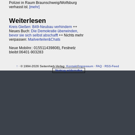
Polizei in Raum Braunschweig/Wolfsburg
verhasst ist.
[mehr]
Weiterlesen
Kreis Gießen: B49-Neubau verhindern
++
Neues Buch:
Die Demokratie überwinden,
bevor sie sich selbst abschafft
++ Nichts mehr
verpassen:
Mailverteiler&Chats
Neue Mobilnr.: 015511439808), Festnetz
bleibt 06401-903283
↑
· © 1994-2026 Seitenhieb-Verlag·
Kontakt
/
Impressum
·
FAQ
·
RSS-Feed
Vertrag widerrufen