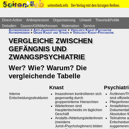
Direct-Action
Antirepression
Organisierung
Umwelt
Theorie&Politik
Debatten
Saasen/GI/Mittelhessen
Materialien
Service
Antirepression
»
Anti-Zwangspsychiatrie
»
Vergleich Knast-Psychiatrie
Antirepression
»
Gegen Knast und Strafe
»
Vergleich Knast-Psychiatrie
VERGLEICHE ZWISCHEN
GEFÄNGNIS UND
ZWANGSPSYCHIATRIE
Wer? Wie? Warum? Die
vergleichende Tabelle
Knast
Psychiatr
Interne
InsassInnen kontrollieren sich
ÄrztInnen/T
Entscheidungsstrukturen
gegenseitig durch
sind offiziel
gruppeninterne Hierarchien
PflegerInnen 
WärterInnen sind
Anstaltshier
Hauptentscheidis im täglichen
Dokumentati
Geschäft
Absolution f
Anstalts-/AbteilungsleiterInnen
Teilnahme a
(meistens
Entscheidu
Jurist-/PsychologInnen) bilden
suggerieren