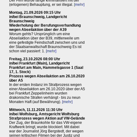
Der Film wurde lange kriminalisiert mit der
(erlogenen) Behauptung, er sei illegal.
[mehr]
Montag, 21.09.2026 09:15 Uhr
in/bei Braunschweig, Landgericht
Braunschweig
Wiederholung der Berufungsverhandlung
wegen Abseilaktion über der A39
Worum gehts? Ursprünglich um eine
Abseilaktion über der B39, mittlerweile um
eine gefestigte Feindschaft zwischen uns und
der Staatsanwaltschaft Braunschweig Es ist
schon viel passiert: 1.
[mehr]
Freitag, 23.10.2026 08:00 Uhr
in/bei Frankfurt (Main), Landgericht
Frankfurt am Main, Hammelsgasse 1 (Saal
17, 1. Stock)
Prozess wegen Abseilaktion am 26.10.2020
über A5
In der ersten Instanz im Strafprozess wegen
einer Abseilaktion am 26.10.2020 über der A5
bei Frankfurt Zeppelinheim wurden
drakonische Strafen verhängt - bis zu neun
Monaten Haft (auf Bewährung).
[mehr]
Mittwoch, 11.11.2026 11:30 Uhr
in/bei Wolfsburg, Amtsgericht Wolfsburg
Strafprozess wegen Aktion auf VW-Gelände
Der Zug, der Braunkohle für das VW-eigene
Kraftwerk bringt, wurde blockiert. Mit dabei
war der Journalist Jörg Bergstedt, der wegen
seinen kritischen Filmen bei der Justiz und