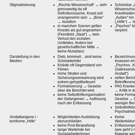
Stigmatisierung
„Rechts-Wissenschaft“ → sehr
Scheinbar „o
grenzwertig da oft
Wissenscha
Definitionssache, Knast soll
Krankheiten
unangenehm sein → „Böse“
„Außen“ hin
→ Isolation
(„Hilfe“) → I
in manchen Szenen gelten
„Psychos“ bi
Knastis als gut angesehen
verpönt
(Feindbild „Staat“) → kein
Verlust des sozialen
Umfeldes. Anders bei
gesellschaftlicher Mitte →
keine Akzeptanz
Darstellung in den
Dieb, kriminell... sind keine
Bezeichnun
Medien
Schimpfwörter
Insassen eh
Knäste oft Gegenstand von
„Psychos...
Filmen
(Satiresend
Hohe Strafen und
Anstalt“)
Sicherungsverwahrung wird
selten Beric
extrem gehypt/befeuert
Betroffenen
Formalisierung → Gesetze
PAG Kranke a
über die Berichtet wird
→ Kritik in
keine Selbsthilfeorganisation
keine Forma
der Gefangenen → Auflösung
Gesetze → 
nach der Entlassung
weniger Ber
Selbsthilfeb
Psychiatrieb
Anstaltseigene / -
Möglichkeiten Ausbildung
Keine
konforme „Hilfe“
abzuschließen
Weiterbildu
keine Post-Bespaßung
Entlassung
lange Warteliste bei
(wie geht’s 
SozialarbeiterInnen
Klappse wei