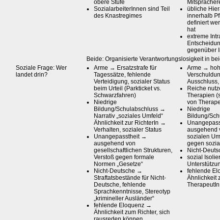
obere Stufe
Mitspracher
SozialarbeiterInnen sind Teil
übliche Hie
des Knastregimes
innerhalb Pf
definiert we
hat
extreme Int
Entscheidun
gegenüber 
Beide: Organisierte Verantwortungslosigkeit in b
Soziale Frage: Wer
Arme → Ersatzstrafe für
Arme → ho
landet drin?
Tagessätze, fehlende
Verschuldun
Verteidigung, sozialer Status
Ausschluss,
beim Urteil (Parkticket vs.
Reiche nutz
Schwarzfahren)
Therapien (s
Niedrige
von Therape
Bildung/Schulabschluss →
Niedrige
Narrativ „soziales Umfeld“
Bildung/Sch
Ähnlichkeit zur RichterIn →
Unangepass
Verhalten, sozialer Status
ausgehend 
Unangepasstheit →
sozialen Um
ausgehend von
gegen sozi
gesellschaftlichen Strukturen,
Nicht-Deuts
Verstoß gegen formale
sozial Isoli
Normen „Gesetze“
Unterstützu
Nicht-Deutsche →
fehlende E
Straftatsbestände für Nicht-
Ähnlichkeit
Deutsche, fehlende
TherapeutIn
Sprachkenntnisse, Stereotyp
„krimineller Ausländer“
fehlende Eloquenz →
Ähnlichkeit zum Richter, sich
rausreden können