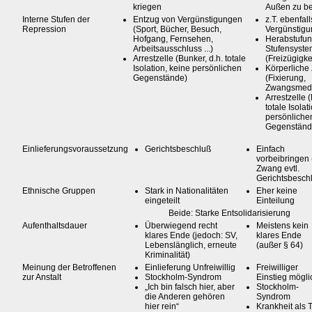
kriegen
Außen zu 
Interne Stufen der
Entzug von Vergünstigungen
z.T. ebenfal
Repression
(Sport, Bücher, Besuch,
Vergünstig
Hofgang, Fernsehen,
Herabstufun
Arbeitsausschluss ...)
Stufensyste
Arrestzelle (Bunker, d.h. totale
(Freizügigke
Isolation, keine persönlichen
Körperliche
Gegenstände)
(Fixierung,
Zwangsmedi
Arrestzelle 
totale Isolat
persönliche
Gegenständ
Einlieferungsvoraussetzung
Gerichtsbeschluß
Einfach
vorbeibringen 
Zwang evtl.
Gerichtsbesch
Ethnische Gruppen
Stark in Nationalitäten
Eher keine
eingeteilt
Einteilung
Beide: Starke Entsolidarisierung
Aufenthaltsdauer
Überwiegend recht
Meistens kein
klares Ende (jedoch: SV,
klares Ende
Lebenslänglich, erneute
(außer § 64)
Kriminalität)
Meinung der Betroffenen
Einlieferung Unfreiwillig
Freiwilliger
zur Anstalt
Stockholm-Syndrom
Einstieg mögli
„Ich bin falsch hier, aber
Stockholm-
die Anderen gehören
Syndrom
hier rein“
Krankheit als T