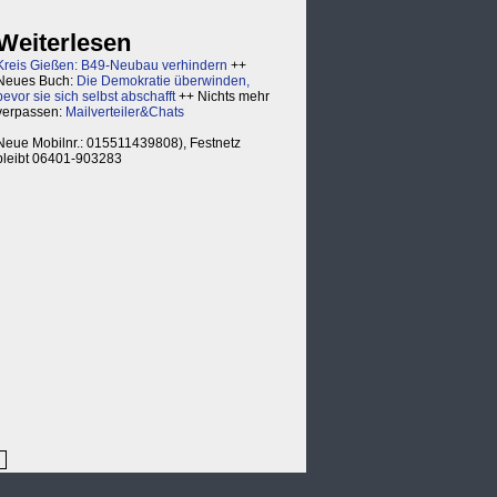
Weiterlesen
Kreis Gießen: B49-Neubau verhindern
++
Neues Buch:
Die Demokratie überwinden,
bevor sie sich selbst abschafft
++ Nichts mehr
verpassen:
Mailverteiler&Chats
Neue Mobilnr.: 015511439808), Festnetz
bleibt 06401-903283