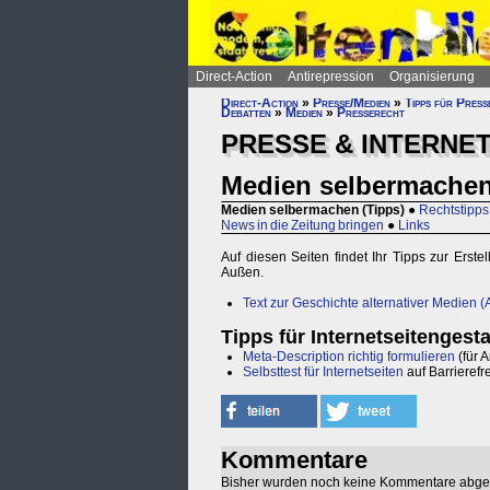
Direct-Action
Antirepression
Organisierung
Direct-Action
»
Presse/Medien
»
Tipps für Press
Debatten
»
Medien
»
Presserecht
PRESSE & INTERNE
Medien selbermachen
Medien selbermachen (Tipps)
●
Rechtstipps
News in die Zeitung bringen
●
Links
Auf diesen Seiten findet Ihr Tipps zur Ers
Außen.
Text zur Geschichte alternativer Medien 
Tipps für Internetseitengest
Meta-Description richtig formulieren
(für 
Selbsttest für Internetseiten
auf Barrierefre
Kommentare
Bisher wurden noch keine Kommentare abg