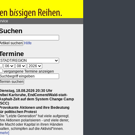
rvice
Suchen
Hilfe
Termine
vergangene Termine anzeigen
Dienstag, 18.08.2026 20:30 Uhr
in/bei Karlsruhe, EndCement/Wald-statt-
Asphalt-Zelt auf dem System Change Camp
(SCC)
Provokante Aktionen und ihre Bedeutung
für politischen Protest
Die "Letzte Generation" hat viele aufgeregt.
Ihre Aktionen polarisieren - und viele derer,
die Macht oder Kapital in ihren Händen
halten, schimpfen auf die Aktivist*innen.
[mehr]