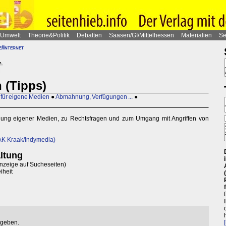
Umwelt
Theorie&Politik
Debatten
Saasen/GI/Mittelhessen
Materialien
Se
e/Internet
T
 (Tipps)
 für eigene Medien
●
Abmahnung, Verfügungen ...
●
tellung eigener Medien, zu Rechtsfragen und zum Umgang mit Angriffen von
(AK Kraak/Indymedia)
altung
Anzeige auf Sucheseiten)
iheit
egeben.