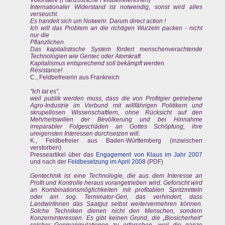
Volontaire (Französische FeldbefreierInnen)
Internationaler Widerstand ist notwendig, sonst wird alles
verseucht.
Es handelt sich um Notwehr. Darum direct action !
Ich will das Problem an die richtigen Wurzeln packen - nicht
nur die
Pflanzlichen.
Das kapitalistische System fördert menschenverachtende
Technologien wie Gentec oder Atomkraft
Kapitalismus entsprechend soll bekämpft werden.
Résistance!
C., Feldbefreierin aus Frankreich
"Ich tat es",
weil publik werden muss, dass die von Profitgier getriebene
Agro-Industrie im Verbund mit willfährigen Politikern und
skrupellosen Wissenschaftlern, ohne Rücksicht auf den
Mehrheitswillen der Bevölkerung und bei Hinnahme
irreparabler Folgeschäden an Gottes Schöpfung, ihre
ureigensten Interessen durchsetzen will.
K., Feldbefreier aus Baden-Württemberg (inzwischen
verstorben)
Presseartikel über das
Engagement von Klaus im Jahr 2007
und nach der
Feldbesetzung im April 2008
(PDF)
Gentechnik ist eine Technologie, die aus dem Interesse an
Profit und Kontrolle heraus vorangetrieben wird. Geforscht wird
an Kombinationsmöglichkeiten mit profitablen Spritzmitteln
oder am sog. Terminator-Gen, das verhindert, dass
LandwirtInnen das Saatgut selbst weitervermehren können.
Solche Techniken dienen nicht den Menschen, sondern
Konzerninteressen. Es gibt keinen Grund, die „Biosicherheit“