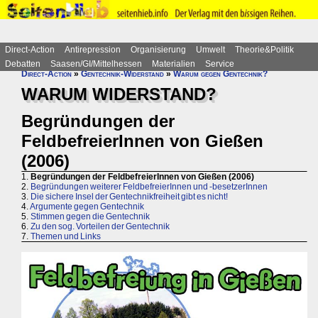
Direct-Action
Antirepression
Organisierung
Umwelt
Theorie&Politik
Debatten
Saasen/GI/Mittelhessen
Materialien
Service
Direct-Action
»
Gentechnik-Widerstand
»
Warum gegen Gentechnik?
WARUM WIDERSTAND?
Begründungen der
FeldbefreierInnen von Gießen
(2006)
1.
Begründungen der FeldbefreierInnen von Gießen (2006)
2.
Begründungen weiterer FeldbefreierInnen und -besetzerInnen
3.
Die sichere Insel der Gentechnikfreiheit gibt es nicht!
4.
Argumente gegen Gentechnik
5.
Stimmen gegen die Gentechnik
6.
Zu den sog. Vorteilen der Gentechnik
7.
Themen und Links