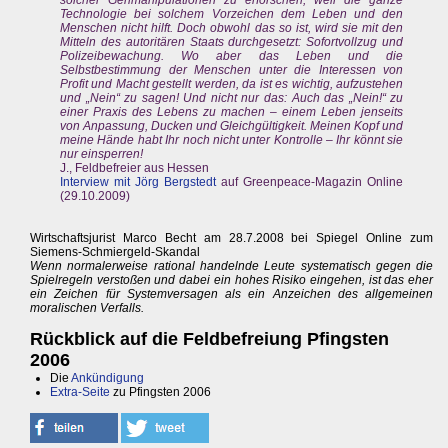
solcher Genmanipulationen zu erforschen, weil die ganze
Technologie bei solchem Vorzeichen dem Leben und den
Menschen nicht hilft. Doch obwohl das so ist, wird sie mit den
Mitteln des autoritären Staats durchgesetzt: Sofortvollzug und
Polizeibewachung. Wo aber das Leben und die
Selbstbestimmung der Menschen unter die Interessen von
Profit und Macht gestellt werden, da ist es wichtig, aufzustehen
und „Nein“ zu sagen! Und nicht nur das: Auch das „Nein!“ zu
einer Praxis des Lebens zu machen – einem Leben jenseits
von Anpassung, Ducken und Gleichgültigkeit. Meinen Kopf und
meine Hände habt Ihr noch nicht unter Kontrolle – Ihr könnt sie
nur einsperren!
J., Feldbefreier aus Hessen
Interview mit Jörg Bergstedt
auf Greenpeace-Magazin Online
(29.10.2009)
Wirtschaftsjurist Marco Becht am 28.7.2008 bei Spiegel Online zum
Siemens-Schmiergeld-Skandal
Wenn normalerweise rational handelnde Leute systematisch gegen die
Spielregeln verstoßen und dabei ein hohes Risiko eingehen, ist das eher
ein Zeichen für Systemversagen als ein Anzeichen des allgemeinen
moralischen Verfalls.
Rückblick auf die Feldbefreiung Pfingsten
2006
Die
Ankündigung
Extra-Seite
zu Pfingsten 2006