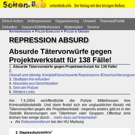
Direct-Action
Antirepression
Organisierung
Umwelt
Theorie&Politik
Debatten
Saasen/GI/Mittelhessen
Materialien
Service
Antirepression
»
Polizei-Einblicke
»
Polizei in Gießen
REPRESSION ABSURD
Absurde Tätervorwürfe gegen
Projektwerkstatt für 138 Fälle!
1.
Absurde Tätervorwürfe gegen Projektwerkstatt für 138 Fälle!
2.
Überall und ständig: Komplett bescheuerte Repressions-/Einschüchterungsv
3.
Straftaten frei erfunden
4.
Absurdes aus Gerichtssälen
5.
Sinn der Polizei
6.
Weitere Links
Am 7.4.2004 veröffentlichte die Polizei Mittelhessen ihre
Kriminalitätsstatistik. Und darin findet sich ein unglaublicher Absatz mit
Tätervorwürfen gegen die Projektwerkstatt - nirgends anders gibt es in der
Statistik Benennungen von TäterInnen oder Gruppen. Offenbar sind
drehen hier einige durch ...
mehr dazu auf Indymedia
!
Als
Diskussionsforum
bei der HU Marburg