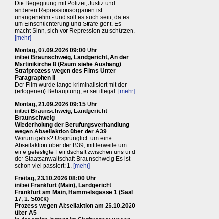
Die Begegnung mit Polizei, Justiz und
anderen Repressionsorganen ist
unangenehm - und soll es auch sein, da es
um Einschüchterung und Strafe geht. Es
macht Sinn, sich vor Repression zu schützen.
[mehr]
Montag, 07.09.2026 09:00 Uhr
in/bei Braunschweig, Landgericht, An der
Martinikirche 8 (Raum siehe Aushang)
Strafprozess wegen des Films Unter
Paragraphen II
Der Film wurde lange kriminalisiert mit der
(erlogenen) Behauptung, er sei illegal.
[mehr]
Montag, 21.09.2026 09:15 Uhr
in/bei Braunschweig, Landgericht
Braunschweig
Wiederholung der Berufungsverhandlung
wegen Abseilaktion über der A39
Worum gehts? Ursprünglich um eine
Abseilaktion über der B39, mittlerweile um
eine gefestigte Feindschaft zwischen uns und
der Staatsanwaltschaft Braunschweig Es ist
schon viel passiert: 1.
[mehr]
Freitag, 23.10.2026 08:00 Uhr
in/bei Frankfurt (Main), Landgericht
Frankfurt am Main, Hammelsgasse 1 (Saal
17, 1. Stock)
Prozess wegen Abseilaktion am 26.10.2020
über A5