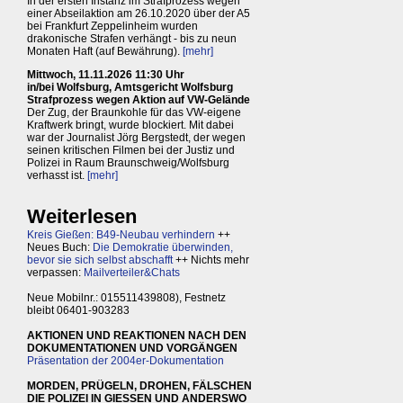
In der ersten Instanz im Strafprozess wegen
einer Abseilaktion am 26.10.2020 über der A5
bei Frankfurt Zeppelinheim wurden
drakonische Strafen verhängt - bis zu neun
Monaten Haft (auf Bewährung).
[mehr]
Mittwoch, 11.11.2026 11:30 Uhr
in/bei Wolfsburg, Amtsgericht Wolfsburg
Strafprozess wegen Aktion auf VW-Gelände
Der Zug, der Braunkohle für das VW-eigene
Kraftwerk bringt, wurde blockiert. Mit dabei
war der Journalist Jörg Bergstedt, der wegen
seinen kritischen Filmen bei der Justiz und
Polizei in Raum Braunschweig/Wolfsburg
verhasst ist.
[mehr]
Weiterlesen
Kreis Gießen: B49-Neubau verhindern
++
Neues Buch:
Die Demokratie überwinden,
bevor sie sich selbst abschafft
++ Nichts mehr
verpassen:
Mailverteiler&Chats
Neue Mobilnr.: 015511439808), Festnetz
bleibt 06401-903283
AKTIONEN UND REAKTIONEN NACH DEN
DOKUMENTATIONEN UND VORGÄNGEN
Präsentation der 2004er-Dokumentation
MORDEN, PRÜGELN, DROHEN, FÄLSCHEN
DIE POLIZEI IN GIESSEN UND ANDERSWO