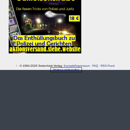
↑
· © 1994-2026 Seitenhieb-Verlag·
Kontakt
/
Impressum
·
FAQ
·
RSS-Feed
Vertrag widerrufen