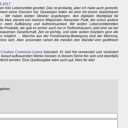
.5.2017
 Kilo Lebensmittel gerettet. Das ist großartig, aber ich habe auch gemerkt,
ent seine Grenzen hat. Deswegen retten wir jetzt mit einem skalierbaren
.. Wir haben letzten Oktober angefangen, den digitalen Marktplatz für
Die Idee stammt von meinem Mitgründer Alexander Piutti, der schon andere
hen mehr Aufklärung und Aufmerksamkeit. Wir wollen Lebensmittelretten
e-Produkte, die gab es vorher auch nur in Reformhäusern, jetzt sind sie bei
quemen Gesellschaft, Zeit ist wichtig, und viele wollen trotzdem gern die
lus möglich. ... Manche aus der Foodsharing-Bewegung sind der Meinung,
enlos sein. Aber ansonsten sehen die meisten den Wandel vom geldfreien
r
Creative Commons-Lizenz
lizenziert. Er darf frei verwendet und verändert
 darauf aufbauenden Werke müssen in diesem Sinne frei sein und ebenfalls
ntlicht werden. Eine Quellangabe wäre auch gut. Alles für alle!
egeben.