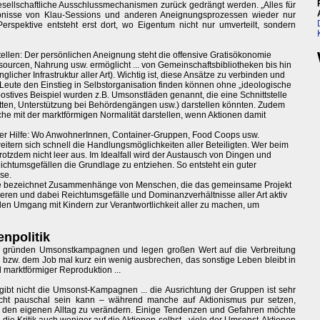
esellschaftliche Ausschlussmechanismen zurück gedrängt werden. „Alles für
gebnisse von Klau-Sessions und anderen Aneignungsprozessen wieder nur
erspektive entsteht erst dort, wo Eigentum nicht nur umverteilt, sondern
tellen: Der persönlichen Aneignung steht die offensive Gratisökonomie
ssourcen, Nahrung usw. ermöglicht ... von Gemeinschaftsbibliotheken bis hin
glicher Infrastruktur aller Art). Wichtig ist, diese Ansätze zu verbinden und
e Leute den Einstieg in Selbstorganisation finden können ohne „ideologische
postives Beispiel wurden z.B. Umsonstläden genannt, die eine Schnittstelle
ätten, Unterstützung bei Behördengängen usw.) darstellen könnten. Zudem
che mit der marktförmigen Normalität darstellen, wenn Aktionen damit
er Hilfe: Wo AnwohnerInnen, Container-Gruppen, Food Coops usw.
eitern sich schnell die Handlungsmöglichkeiten aller Beteiligten. Wer beim
trotzdem nicht leer aus. Im Idealfall wird der Austausch von Dingen und
ichtumsgefällen die Grundlage zu entziehen. So entsteht ein guter
se.
ppe bezeichnet Zusammenhänge von Menschen, die das gemeinsame Projekt
isieren und dabei Reichtumsgefälle und Dominanzverhältnisse aller Art aktiv
en Umgang mit Kindern zur Verantwortlichkeit aller zu machen, um
npolitik
ke gründen Umsonstkampagnen und legen großen Wert auf die Verbreitung
 bzw. dem Job mal kurz ein wenig ausbrechen, das sonstige Leben bleibt in
marktförmiger Reproduktion ...
 gibt nicht die Umsonst-Kampagnen ... die Ausrichtung der Gruppen ist sehr
nicht pauschal sein kann – während manche auf Aktionismus pur setzen,
 den eigenen Alltag zu verändern. Einige Tendenzen und Gefahren möchte