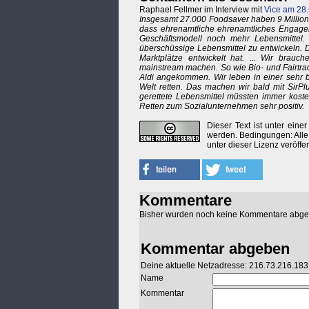
Raphael Fellmer im Interview mit
Vice am 28
Insgesamt 27.000 Foodsaver haben 9 Millionen
dass ehrenamtliche ehrenamtliches Engagem
Geschäftsmodell noch mehr Lebensmittel. .
überschüssige Lebensmittel zu entwickeln. 
Marktplätze entwickelt hat. ... Wir brauc
mainstream machen. So wie Bio- und Fairtrad
Aldi angekommen. Wir leben in einer sehr be
Welt retten. Das machen wir bald mit SirP
gerettete Lebensmittel müssten immer kost
Retten zum Sozialunternehmen sehr positiv.
Dieser Text ist unter eine
werden. Bedingungen: Alle
unter dieser Lizenz veröffe
Kommentare
Bisher wurden noch keine Kommentare abg
Kommentar abgeben
Deine aktuelle Netzadresse: 216.73.216.183
Name
Kommentar