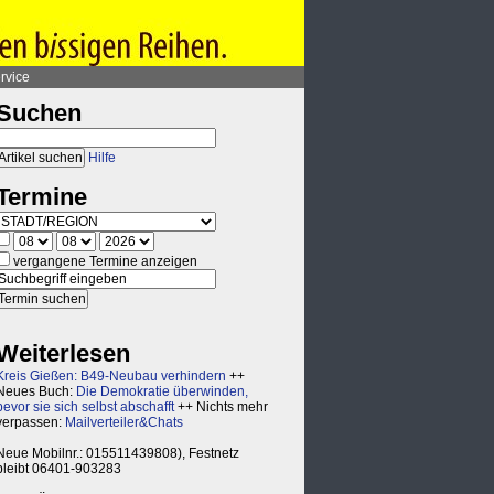
rvice
Suchen
Hilfe
Termine
vergangene Termine anzeigen
Weiterlesen
Kreis Gießen: B49-Neubau verhindern
++
Neues Buch:
Die Demokratie überwinden,
bevor sie sich selbst abschafft
++ Nichts mehr
verpassen:
Mailverteiler&Chats
Neue Mobilnr.: 015511439808), Festnetz
bleibt 06401-903283