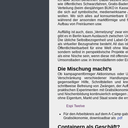
ich aber schon benennen. Dabei bezieht sich 
wie öffentliches Schwarzfahren, Gratis-Bad
Verteilung (beim diesjährigen BUKO in Kasse
die sich auf symbolische, medienwirksame A
wollen. Wo sich alles auf konsumierbare Eve
während der ansonsten marktförmige und fr
Aufbau von Freiräumen usw.
Auffällig ist auch, dass „Vernetzung“ zwar ein
gibt es in Berlin kaum Austausch zwischen U
Die übliche Selbstbezogenheit und Label-Or
als virtueller Bezugnahme besteht. All das is
Öffentlichkeitsarbeit für eine Welt ohne Ma
sondern selbst in perspektivische Projekt
als eine Nische sein, wenn diese mit offensi
Umsonstladen usw. in Innenstädtenm oder Ei
Die Mischung macht’s
Ob kampagnenförmiger Aktionismus oder Ums
Verschränkung verschiedener Handlungs
gegenseitiger Hilfe, Schnittstellen und k
schrittweise Befreiung von Zwängen, der Au
praktischen Experimenten mit Gratisökonomie
und Nischenbildung kontinuierlich entgegen 
ohne Eigentum, Markt und Staat sowie die ers
Espi Twelve
Für den Arbeitskreis auf dem A-Camp gab 
Gratisökonomie, downloadbar als
.pdf
Containern als Geschäft?