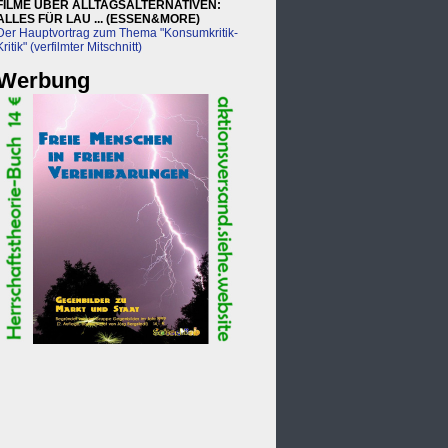
FILME ÜBER ALLTAGSALTERNATIVEN:
ALLES FÜR LAU ... (ESSEN&MORE)
Der Hauptvortrag zum Thema "Konsumkritik-
Kritik" (verfilmter Mitschnitt)
Werbung