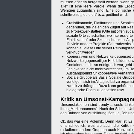
müssen offensiv hergestellt werden, wenn g
alle“ ist eine leere Parole, wenn die Er
Wenigen zugänglich sind. Eine politische P
schrittweise „liquidiert“ bzw. geöffnet wird.
Gratisökonomie, Plattformen und Schnitts
gegenüber, die vielen den Zugriff auf Re
zu Projektwerkstätten (Orte mit offen zugän
soziale Orte zu schaffen, wo interessiert
Eintrittkarten“ oder Szeneschranken. Als 
für viele andere Projekte (Fahrradwerkst
können all diese Orte selber Reibungsflä
verknüpft werden.
Kooperativen und Netzwerke gegenseitig
Netzwerke gegenseitiger Hilfe bilden, erw
Containern nicht so erfolgreich war, geht 
Fähigkeiten nicht mehr verrechnet, um Re
Ausgangspunkt für kooperative Verhältnis
Soziale Gruppe als Basis: Soziale Gru
verfolgen, sich im Alltag selbst zu organ
zurück zu drängen. Dazu kann gehören, d
biologische Eltern zu entlasten usw.
Kritik an Umsonst-Kampagne
Umsonstaktionen sind trendy ... coole Lin
ihres „Markennamens“. Nach der Schule, Uni
den Bahnen von Ausbildung, Schule, Job und 
Ok, das war eine Polemik. Denn klar ist: Es
unterschiedlich, weshalb auch die Kritik 
diskutieren andere Gruppen auch Konzepte,