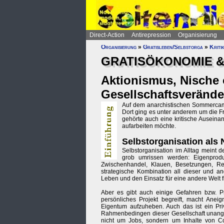
Direct-Action
Antirepression
Organisierung
Organisierung
»
Gratisleben/Selbstorga
»
Kriti
GRATISÖKONOMIE 
Aktionismus, Nische 
Gesellschaftsveränd
Auf dem anarchistischen Sommercamp
Dort ging es unter anderem um die F
gehörte auch eine kritische Auseina
aufarbeiten möchte.
Selbstorganisation als
Selbstorganisation im Alltag meint 
grob umrissen werden: Eigenprodu
Zwischenhandel, Klauen, Besetzungen, Re
strategische Kombination all dieser und an
Leben und den Einsatz für eine andere Welt f
Aber es gibt auch einige Gefahren bzw. Pr
persönliches Projekt begreift, macht Anei
Eigentum aufzuheben. Auch das ist ein Priv
Rahmenbedingen dieser Gesellschaft unanget
nicht um Jobs, sondern um Inhalte von Co