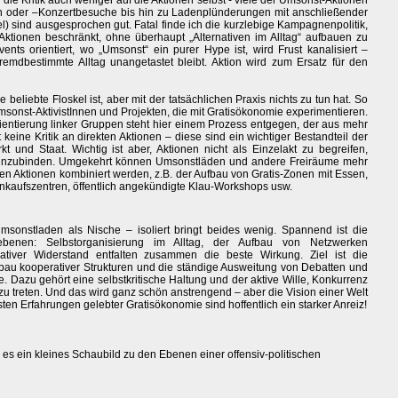
die Kritik auch weniger auf die Aktionen selbst - viele der Umsonst-Aktionen
en oder –Konzertbesuche bis hin zu Ladenplünderungen mit anschließender
l) sind ausgesprochen gut. Fatal finde ich die kurzlebige Kampagnenpolitik,
ktionen beschränkt, ohne überhaupt „Alternativen im Alltag“ aufbauen zu
nts orientiert, wo „Umsonst“ ein purer Hype ist, wird Frust kanalisiert –
emdbestimmte Alltag unangetastet bleibt. Aktion wird zum Ersatz für den
e beliebte Floskel ist, aber mit der tatsächlichen Praxis nichts zu tun hat. So
msonst-AktivistInnen und Projekten, die mit Gratisökonomie experimentieren.
ientierung linker Gruppen steht hier einem Prozess entgegen, der aus mehr
t keine Kritik an direkten Aktionen – diese sind ein wichtiger Bestandteil der
rkt und Staat. Wichtig ist aber, Aktionen nicht als Einzelakt zu begreifen,
e einzubinden. Umgekehrt können Umsonstläden und andere Freiräume mehr
ven Aktionen kombiniert werden, z.B. der Aufbau von Gratis-Zonen mit Essen,
nkaufszentren, öffentlich angekündigte Klau-Workshops usw.
onstladen als Nische – isoliert bringt beides wenig. Spannend ist die
ebenen: Selbstorganisierung im Alltag, der Aufbau von Netzwerken
reativer Widerstand entfalten zusammen die beste Wirkung. Ziel ist die
fbau kooperativer Strukturen und die ständige Ausweitung von Debatten und
. Dazu gehört eine selbstkritische Haltung und der aktive Wille, Konkurrenz
zu treten. Und das wird ganz schön anstrengend – aber die Vision einer Welt
ten Erfahrungen gelebter Gratisökonomie sind hoffentlich ein starker Anreiz!
es ein kleines Schaubild zu den Ebenen einer offensiv-politischen