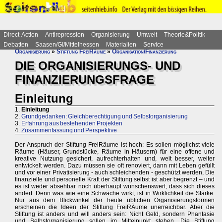
Direct-Action
Antirepression
Organisierung
Umwelt
Theorie&Politik
Debatten
Saasen/GI/Mittelhessen
Materialien
Service
Organisierung
»
Stiftung FreiRäume
»
Organisation/Finanzierung
DIE ORGANISIERUNGS- UND
FINANZIERUNGSFRAGE
Einleitung
1.
Einleitung
2.
Grundgedanken: Gleichberechtigung und Selbstorganisierung
3.
Erfahrung aus bestehenden Projekten
4.
Zusammenfassung und Perspektive
Der Anspruch der Stiftung FreiRäume ist hoch: Es sollen möglichst viele
Räume (Häuser, Grundstücke, Räume in Häusern) für eine offene und
kreative Nutzung gesichert, aufrechterhalten und, weit besser, weiter
entwickelt werden. Dazu müssen sie oft renoviert, dann mit Leben gefüllt
und vor einer Privatisierung - auch schleichenden - geschützt werden, Die
finanzielle und personelle Kraft der Stiftung selbst ist aber begrenzt – und
es ist weder absehbar noch überhaupt wünschenswert, dass sich dieses
ändert. Denn was wie eine Schwäche wirkt, ist in Wirklichkeit die Stärke.
Nur aus dem Blickwinkel der heute üblichen Organisierungsformen
erscheinen die Ideen der Stiftung FreiRÄume unerreichbar. Aber die
Stiftung ist anders und will anders sein: Nicht Geld, sondern Phantasie
und Selbstorganisierung sollen im Mittelpunkt stehen. Die Stiftung