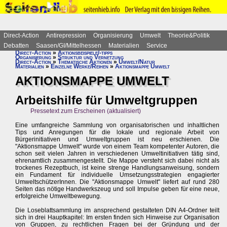
Direct-Action
Antirepression
Organisierung
Umwelt
Theorie&Politik
Debatten
Saasen/GI/Mittelhessen
Materialien
Service
Direct-Action
»
Aktionsbeispiele/-tipps
Organisierung
»
Struktur und Vernetzung
Direct-Action
»
Thematische Aktionen
»
Umwelt/Natur
Materialien
»
Einzelne Werke/Reihen
»
Aktionsmappe Umwelt
AKTIONSMAPPE UMWELT
Arbeitshilfe für Umweltgruppen
Pressetext zum Erscheinen (aktualisiert)
Eine umfangreiche Sammlung von organisatorischen und inhaltlichen
Tips und Anregungen für die lokale und regionale Arbeit von
Bürgerinitiativen und Umweltgruppen ist neu erschienen. Die
"Aktionsmappe Umwelt" wurde von einem Team kompetenter Autoren, die
schon seit vielen Jahren in verschiedenen Umweltinitiativen tätig sind,
ehrenamtlich zusammengestellt. Die Mappe versteht sich dabei nicht als
trockenes Rezeptbuch, ist keine strenge Handlungsanweisung, sondern
ein Fundament für individuelle Umsetzungsstrategien engagierter
UmweltschützerInnen. Die "Aktionsmappe Umwelt" liefert auf rund 280
Seiten das nötige Handwerkszeug und soll Impulse geben für eine neue,
erfolgreiche Umweltbewegung.
Die Loseblattsammlung im ansprechend gestalteten DIN A4-Ordner teilt
sich in drei Hauptkapitel: Im ersten finden sich Hinweise zur Organisation
von Gruppen, zu rechtlichen Fragen bei der Gründung und der