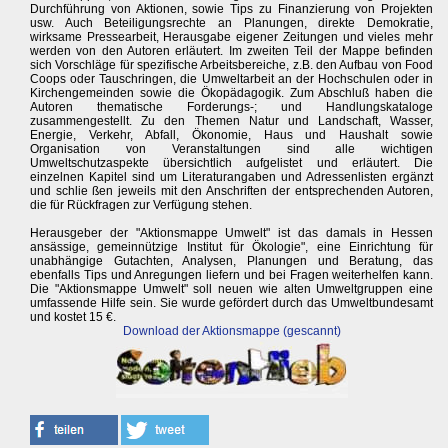
Durchführung von Aktionen, sowie Tips zu Finanzierung von Projekten
usw. Auch Beteiligungsrechte an Planungen, direkte Demokratie,
wirksame Pressearbeit, Herausgabe eigener Zeitungen und vieles mehr
werden von den Autoren erläutert. Im zweiten Teil der Mappe befinden
sich Vorschläge für spezifische Arbeitsbereiche, z.B. den Aufbau von Food
Coops oder Tauschringen, die Umweltarbeit an der Hochschulen oder in
Kirchengemeinden sowie die Ökopädagogik. Zum Abschluß haben die
Autoren thematische Forderungs-; und Handlungskataloge
zusammengestellt. Zu den Themen Natur und Landschaft, Wasser,
Energie, Verkehr, Abfall, Ökonomie, Haus und Haushalt sowie
Organisation von Veranstaltungen sind alle wichtigen
Umweltschutzaspekte übersichtlich aufgelistet und erläutert. Die
einzelnen Kapitel sind um Literaturangaben und Adressenlisten ergänzt
und schlie ßen jeweils mit den Anschriften der entsprechenden Autoren,
die für Rückfragen zur Verfügung stehen.
Herausgeber der "Aktionsmappe Umwelt" ist das damals in Hessen
ansässige, gemeinnützige Institut für Ökologie", eine Einrichtung für
unabhängige Gutachten, Analysen, Planungen und Beratung, das
ebenfalls Tips und Anregungen liefern und bei Fragen weiterhelfen kann.
Die "Aktionsmappe Umwelt" soll neuen wie alten Umweltgruppen eine
umfassende Hilfe sein. Sie wurde gefördert durch das Umweltbundesamt
und kostet 15 €.
Download der Aktionsmappe (gescannt)