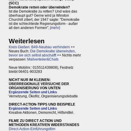
(SCC)
Demokratie retten oder überwinden?
Ist die Demokratie zu retten? Und wäre das
überhaupt gut? Gerne wird ja Winston
Churchill zitiert, der 1947 sagte: "Demokratie
ist die schlechteste Regierungsform - außer
all den anderen Formen".
[mehr]
Weiterlesen
Kreis Gießen: B49-Neubau verhindern
++
Neues Buch:
Die Demokratie überwinden,
bevor sie sich selbst abschafft
++ Nichts mehr
verpassen:
Mailverteiler&Chats
Neue Mobilnr.: 015511439808), Festnetz
bleibt 06401-903283
NICHT NUR IM KLEINEN:
ÜBERREGIONALE VERSUCHE DER
ORGANISIERUNG VON UNTEN
Ergänzende Seiten und Links
Vernetzung, Ökofilz, Organisierungsdebatte
DIRECT-ACTION-TIPPS UND BEISPIELE
Ergänzende Seiten und Links
Kreative Aktionen, Demorecht, Hilfsmittel.
FILME ZU DIRECT ACTION UND
METHODEN KREATIVEN WIDERSTANDES
Direct-Action-Einführungsfilm