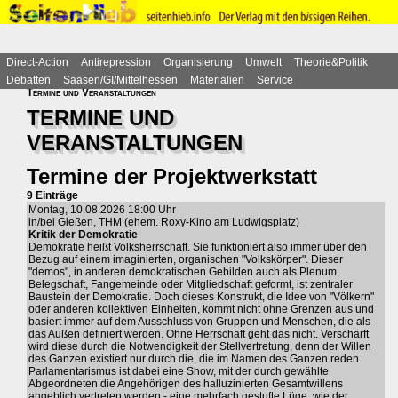
Direct-Action
Antirepression
Organisierung
Umwelt
Theorie&Politik
Debatten
Saasen/GI/Mittelhessen
Materialien
Service
Termine und Veranstaltungen
TERMINE UND
VERANSTALTUNGEN
Termine der Projektwerkstatt
9 Einträge
Montag, 10.08.2026 18:00 Uhr
in/bei Gießen, THM (ehem. Roxy-Kino am Ludwigsplatz)
Kritik der Demokratie
Demokratie heißt Volksherrschaft. Sie funktioniert also immer über den
Bezug auf einem imaginierten, organischen "Volkskörper". Dieser
"demos", in anderen demokratischen Gebilden auch als Plenum,
Belegschaft, Fangemeinde oder Mitgliedschaft geformt, ist zentraler
Baustein der Demokratie. Doch dieses Konstrukt, die Idee von "Völkern"
oder anderen kollektiven Einheiten, kommt nicht ohne Grenzen aus und
basiert immer auf dem Ausschluss von Gruppen und Menschen, die als
das Außen definiert werden. Ohne Herrschaft geht das nicht. Verschärft
wird diese durch die Notwendigkeit der Stellvertretung, denn der Willen
des Ganzen existiert nur durch die, die im Namen des Ganzen reden.
Parlamentarismus ist dabei eine Show, mit der durch gewählte
Abgeordneten die Angehörigen des halluzinierten Gesamtwillens
angeblich vertreten werden - eine mehrfach gestufte Lüge, wie der