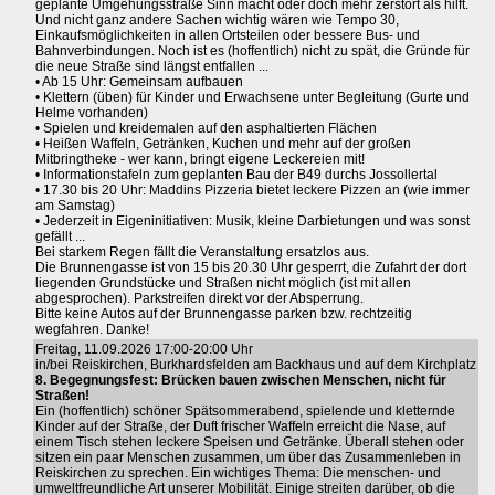
geplante Umgehungsstraße Sinn macht oder doch mehr zerstört als hilft.
Und nicht ganz andere Sachen wichtig wären wie Tempo 30,
Einkaufsmöglichkeiten in allen Ortsteilen oder bessere Bus- und
Bahnverbindungen. Noch ist es (hoffentlich) nicht zu spät, die Gründe für
die neue Straße sind längst entfallen ...
• Ab 15 Uhr: Gemeinsam aufbauen
• Klettern (üben) für Kinder und Erwachsene unter Begleitung (Gurte und
Helme vorhanden)
• Spielen und kreidemalen auf den asphaltierten Flächen
• Heißen Waffeln, Getränken, Kuchen und mehr auf der großen
Mitbringtheke - wer kann, bringt eigene Leckereien mit!
• Informationstafeln zum geplanten Bau der B49 durchs Jossollertal
• 17.30 bis 20 Uhr: Maddins Pizzeria bietet leckere Pizzen an (wie immer
am Samstag)
• Jederzeit in Eigeninitiativen: Musik, kleine Darbietungen und was sonst
gefällt ...
Bei starkem Regen fällt die Veranstaltung ersatzlos aus.
Die Brunnengasse ist von 15 bis 20.30 Uhr gesperrt, die Zufahrt der dort
liegenden Grundstücke und Straßen nicht möglich (ist mit allen
abgesprochen). Parkstreifen direkt vor der Absperrung.
Bitte keine Autos auf der Brunnengasse parken bzw. rechtzeitig
wegfahren. Danke!
Freitag, 11.09.2026 17:00-20:00 Uhr
in/bei Reiskirchen, Burkhardsfelden am Backhaus und auf dem Kirchplatz
8. Begegnungsfest: Brücken bauen zwischen Menschen, nicht für
Straßen!
Ein (hoffentlich) schöner Spätsommerabend, spielende und kletternde
Kinder auf der Straße, der Duft frischer Waffeln erreicht die Nase, auf
einem Tisch stehen leckere Speisen und Getränke. Überall stehen oder
sitzen ein paar Menschen zusammen, um über das Zusammenleben in
Reiskirchen zu sprechen. Ein wichtiges Thema: Die menschen- und
umweltfreundliche Art unserer Mobilität. Einige streiten darüber, ob die