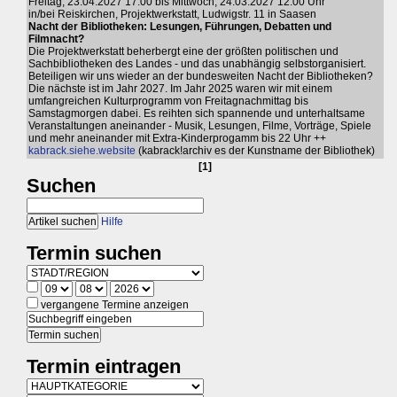
Freitag, 23.04.2027 17:00 bis Mittwoch, 24.03.2027 12:00 Uhr
in/bei Reiskirchen, Projektwerkstatt, Ludwigstr. 11 in Saasen
Nacht der Bibliotheken: Lesungen, Führungen, Debatten und
Filmnacht?
Die Projektwerkstatt beherbergt eine der größten politischen und
Sachbibliotheken des Landes - und das unabhängig selbstorganisiert.
Beteiligen wir uns wieder an der bundesweiten Nacht der Bibliotheken?
Die nächste ist im Jahr 2027. Im Jahr 2025 waren wir mit einem
umfangreichen Kulturprogramm von Freitagnachmittag bis
Samstagmorgen dabei. Es reihten sich spannende und unterhaltsame
Veranstaltungen aneinander - Musik, Lesungen, Filme, Vorträge, Spiele
und mehr aneinander mit Extra-Kinderprogamm bis 22 Uhr ++
kabrack.siehe.website
(kabrack!archiv es der Kunstname der Bibliothek)
[1]
Suchen
Hilfe
Termin suchen
vergangene Termine anzeigen
Termin eintragen