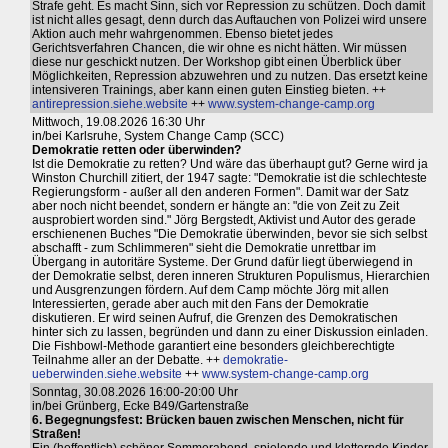
Strafe geht. Es macht Sinn, sich vor Repression zu schützen. Doch damit
ist nicht alles gesagt, denn durch das Auftauchen von Polizei wird unsere
Aktion auch mehr wahrgenommen. Ebenso bietet jedes
Gerichtsverfahren Chancen, die wir ohne es nicht hätten. Wir müssen
diese nur geschickt nutzen. Der Workshop gibt einen Überblick über
Möglichkeiten, Repression abzuwehren und zu nutzen. Das ersetzt keine
intensiveren Trainings, aber kann einen guten Einstieg bieten. ++
antirepression.siehe.website
++
www.system-change-camp.org
Mittwoch, 19.08.2026 16:30 Uhr
in/bei Karlsruhe, System Change Camp (SCC)
Demokratie retten oder überwinden?
Ist die Demokratie zu retten? Und wäre das überhaupt gut? Gerne wird ja
Winston Churchill zitiert, der 1947 sagte: "Demokratie ist die schlechteste
Regierungsform - außer all den anderen Formen". Damit war der Satz
aber noch nicht beendet, sondern er hängte an: "die von Zeit zu Zeit
ausprobiert worden sind." Jörg Bergstedt, Aktivist und Autor des gerade
erschienenen Buches "Die Demokratie überwinden, bevor sie sich selbst
abschafft - zum Schlimmeren" sieht die Demokratie unrettbar im
Übergang in autoritäre Systeme. Der Grund dafür liegt überwiegend in
der Demokratie selbst, deren inneren Strukturen Populismus, Hierarchien
und Ausgrenzungen fördern. Auf dem Camp möchte Jörg mit allen
Interessierten, gerade aber auch mit den Fans der Demokratie
diskutieren. Er wird seinen Aufruf, die Grenzen des Demokratischen
hinter sich zu lassen, begründen und dann zu einer Diskussion einladen.
Die Fishbowl-Methode garantiert eine besonders gleichberechtigte
Teilnahme aller an der Debatte. ++
demokratie-
ueberwinden.siehe.website
++
www.system-change-camp.org
Sonntag, 30.08.2026 16:00-20:00 Uhr
in/bei Grünberg, Ecke B49/Gartenstraße
6. Begegnungsfest: Brücken bauen zwischen Menschen, nicht für
Straßen!