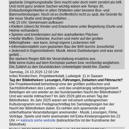
geplante Umgehungsstraße Sinn macht oder doch mehr zerstört als hilft.
Und nicht ganz andere Sachen wichtig wären wie Tempo 30,
Einkaufsmöglichkeiten in allen Ortsteilen oder bessere Bus- und
Bahnverbindungen. Noch ist es (hoffentlich) nicht zu spät, die Gründe für
die neue Straße sind längst entfallen ...
• Ab 15 Uhr: Gemeinsam aufbauen
• Klettern (üben) für Kinder und Erwachsene unter Begleitung (Gurte und
Helme vorhanden)
• Spielen und kreidemalen auf den asphaltierten Flächen
• Heiße Waffeln, Getränke, Kuchen und mehr auf der großen
Mitbringtheke - wer kann, bringt eigene Leckereien mit!
• Informationstafeln zum geplanten Bau der B49 durchs Jossollertal
• Jederzeit in Eigeninitiativen: Musik, kleine Darbietungen und was sonst
gefällt ...
Bei starkem Regen fällt die Veranstaltung ersatzlos aus.
Bitte keine Autos auf dem Kirchplatz parken bzw. rechtzeitig wegfahren.
Die Zufahrt zu den Grundstücken Unbeteiligter bleibt frei. Danke!
Samstag, 24.10.2026 12:00 Uhr
in/bei Reiskirchen, Projektwerkstatt, Ludwigstr. 11 in Saasen
Tag der Bibliotheken: Lesungen, Führungen, Debatten und Filmnacht?
Die Projektwerkstatt beherbergt eine der größten politischen und
Sachbibliotheken des Landes - und das unabhängig selbstorganisiert.
Beteiligen wir uns wieder an der bundesweiten Nacht der Bibliotheken?
Und wer würde mitmachen? Im Jahr 2026 gibt es einen Tag der
Bibliotheken. Im Jahr 2025 waren wir mit einem umfangreichen
Kulturprogramm von Freitagnachmittag bis Samstagmorgen bei der
Nacht der Bibliotheken dabei. Es reihten sich spannende und
unterhaltsame Veranstaltungen aneinander - Musik, Lesungen, Filme,
Vorträge, Spiele und mehr aneinander mit Extra-Kinderprogamm bis 22
Uhr ++
kabrack.siehe.website
(kabrack!archiv ist der Kunstname der
Bibliothek)