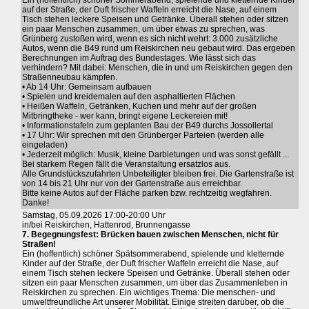
Ein (hoffentlich) schöner Sommerabend, spielende und kletternde Kinder
auf der Straße, der Duft frischer Waffeln erreicht die Nase, auf einem
Tisch stehen leckere Speisen und Getränke. Überall stehen oder sitzen
ein paar Menschen zusammen, um über etwas zu sprechen, was
Grünberg zustoßen wird, wenn es sich nicht wehrt: 3.000 zusätzliche
Autos, wenn die B49 rund um Reiskirchen neu gebaut wird. Das ergeben
Berechnungen im Auftrag des Bundestages. Wie lässt sich das
verhindern? Mit dabei: Menschen, die in und um Reiskirchen gegen den
Straßenneubau kämpfen.
• Ab 14 Uhr: Gemeinsam aufbauen
• Spielen und kreidemalen auf den asphaltierten Flächen
• Heißen Waffeln, Getränken, Kuchen und mehr auf der großen
Mitbringtheke - wer kann, bringt eigene Leckereien mit!
• Informationstafeln zum geplanten Bau der B49 durchs Jossollertal
• 17 Uhr: Wir sprechen mit den Grünberger Parteien (werden alle
eingeladen)
• Jederzeit möglich: Musik, kleine Darbietungen und was sonst gefällt ...
Bei starkem Regen fällt die Veranstaltung ersatzlos aus.
Alle Grundstückszufahrten Unbeteiligter bleiben frei. Die Gartenstraße ist
von 14 bis 21 Uhr nur von der Gartenstraße aus erreichbar.
Bitte keine Autos auf der Fläche parken bzw. rechtzeitig wegfahren.
Danke!
Samstag, 05.09.2026 17:00-20:00 Uhr
in/bei Reiskirchen, Hattenrod, Brunnengasse
7. Begegnungsfest: Brücken bauen zwischen Menschen, nicht für
Straßen!
Ein (hoffentlich) schöner Spätsommerabend, spielende und kletternde
Kinder auf der Straße, der Duft frischer Waffeln erreicht die Nase, auf
einem Tisch stehen leckere Speisen und Getränke. Überall stehen oder
sitzen ein paar Menschen zusammen, um über das Zusammenleben in
Reiskirchen zu sprechen. Ein wichtiges Thema: Die menschen- und
umweltfreundliche Art unserer Mobilität. Einige streiten darüber, ob die