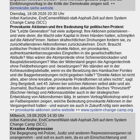
Einführungsvortrag in die Kritik der Demokratie zeigen soll. ++
demokratie.siehe.website
Dienstag, 18.08.2026 20:30 Uhr
in/bei Karlsruhe, EndCement/Wald-statt-Asphalt-Zelt auf dem System
Change Camp (SCC)
Provokante Aktionen und ihre Bedeutung für politischen Protest
Die "Letzte Generation" hat viele aufgeregt. Ihre Aktionen polarisieren -
und viele derer, die Macht oder Kapital in ihren Händen halten, schimpfen
auf die Aktivist*innen. Neben strafrechtlichen Drohungen fordern sie, zu
zurückhaltenderen Aktionsformen zurückzukehren. Doch: Braucht
politischer Protest nicht die direkte Aktion, ein provokantes,
aufmerksamkeitserzeugendes Eingreifen in die gesellschaftlichen
Abläufe? Was wären die Atomproteste ohne Schienenblockaden und
Bauplatzbesetzungen? Was der Widerstand gegen die Agrogentechnik
ohne Feldbefreiungen und -besetzungen? Wo ständen wir in der
Kohleausstiegsdebatte, wenn es die Besetzung des Hambacher Forstes
und die Baggerbesetzungen nicht gegeben hätte? "Direkte Aktion ist nicht
alles, aber ohne kreative, provokante Protestformen ist alles nichts", sagt
Jörg Bergstedt, seit 45 Jahren bei solchen Aktionen selbst aktiv und als
Journalist, Buchautor unter anderem des aktuellen Buches "Provoziert!"
(Büchner-Verlag) und Aktionsausbilder auch in der strategischen
Entwicklung von Aktionsformen tätig. In seinem Vortrag/Workshop wird er
an Fallbeispielen zeigen, welche Bedeutung provokante Aktionen in der
Vergangenheit hatten - und warum sie auch in Zukunft nötig sein werden.
++
provokante-aktionen.siehe.website
++
www.system-change-camp.org
Mittwoch, 19.08.2026 14:30 Uhr
in/bei Karlsruhe, EndCement/Wald-statt-Asphalt-Zelt auf dem System
Change Camp (SCC)
Kreative Antirepression
Die Begegnung mit Polizei, Justiz und anderen Repressionsorganen ist
unangenehm - und soll es auch sein, da es um Einschüchterung und