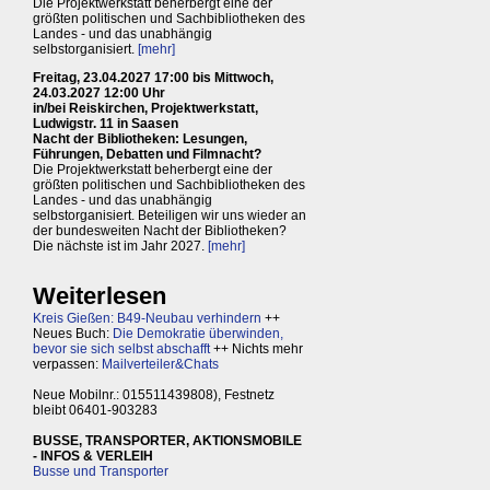
Die Projektwerkstatt beherbergt eine der
größten politischen und Sachbibliotheken des
Landes - und das unabhängig
selbstorganisiert.
[mehr]
Freitag, 23.04.2027 17:00 bis Mittwoch,
24.03.2027 12:00 Uhr
in/bei Reiskirchen, Projektwerkstatt,
Ludwigstr. 11 in Saasen
Nacht der Bibliotheken: Lesungen,
Führungen, Debatten und Filmnacht?
Die Projektwerkstatt beherbergt eine der
größten politischen und Sachbibliotheken des
Landes - und das unabhängig
selbstorganisiert. Beteiligen wir uns wieder an
der bundesweiten Nacht der Bibliotheken?
Die nächste ist im Jahr 2027.
[mehr]
Weiterlesen
Kreis Gießen: B49-Neubau verhindern
++
Neues Buch:
Die Demokratie überwinden,
bevor sie sich selbst abschafft
++ Nichts mehr
verpassen:
Mailverteiler&Chats
Neue Mobilnr.: 015511439808), Festnetz
bleibt 06401-903283
BUSSE, TRANSPORTER, AKTIONSMOBILE
- INFOS & VERLEIH
Busse und Transporter