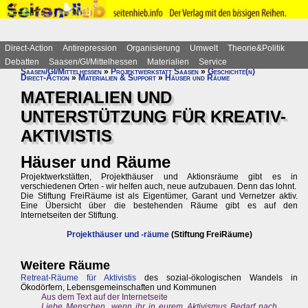
Direct-Action
Antirepression
Organisierung
Umwelt
Theorie&Politik
Debatten
Saasen/GI/Mittelhessen
Materialien
Service
Saasen/GI/Mittelhessen
»
Projektwerkstatt Saasen
»
Geschichte(n)
Direct-Action
»
Materialien & Support
»
Häuser und Räume
MATERIALIEN UND
UNTERSTÜTZUNG FÜR KREATIV-
AKTIVISTIS
Häuser und Räume
Projektwerkstätten, Projekthäuser und Aktionsräume gibt es in
verschiedenen Orten - wir helfen auch, neue aufzubauen. Denn das lohnt.
Die Stiftung FreiRäume ist als Eigentümer, Garant und Vernetzer aktiv.
Eine Übersicht über die bestehenden Räume gibt es auf den
Internetseiten der Stiftung.
Projekthäuser und -räume
(Stiftung FreiRäume)
Weitere Räume
Retreat-Räume für Aktivistis
des sozial-ökologischen Wandels in
Ökodörfern, Lebensgemeinschaften und Kommunen
Aus dem Text auf der Internetseite
Liebe Menschen, wenn ihr in eurem Aktivismus Bedarf nach