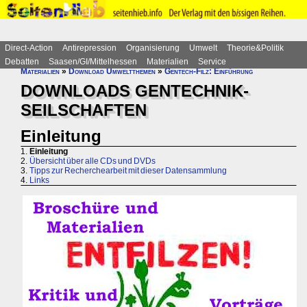
Direct-Action
Antirepression
Organisierung
Umwelt
Theorie&Politik
Debatten
Saasen/GI/Mittelhessen
Materialien
Service
Materialien
»
Download Umweltthemen
»
Gentech-Filz: Einführung
DOWNLOADS GENTECHNIK-
SEILSCHAFTEN
Einleitung
1.
Einleitung
2.
Übersicht über alle CDs und DVDs
3.
Tipps zur Recherchearbeit mit dieser Datensammlung
4.
Links